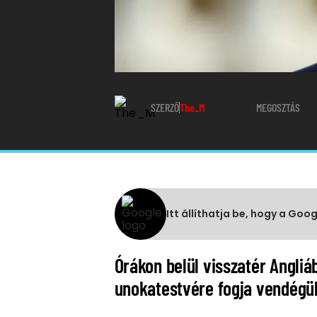
SZERZŐ
The_M
MEGOSZTÁS
Itt állíthatja be, hogy a Goo
Órákon belül visszatér Angli
unokatestvére fogja vendégül 