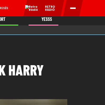
RETRO
RESÉS
RÁDIÓ
ORT
YESSS
MANI
K HARRY