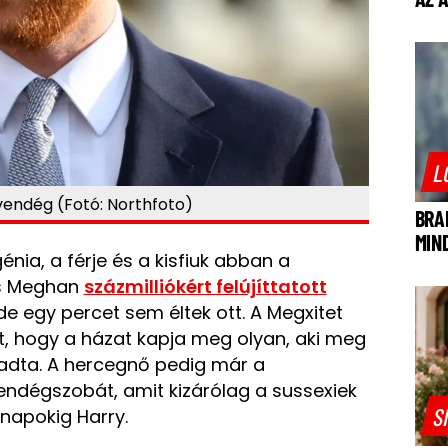
L
vendég (Fotó: Northfoto)
BRA
MIN
nia, a férje és a kisfiuk abban a
 Meghan
százmilliókért felújíttatott
e egy percet sem éltek ott. A Megxitet
tt, hogy a házat kapja meg olyan, aki meg
adta. A hercegnő pedig már a
endégszobát, amit kizárólag a sussexiek
S
 napokig Harry.