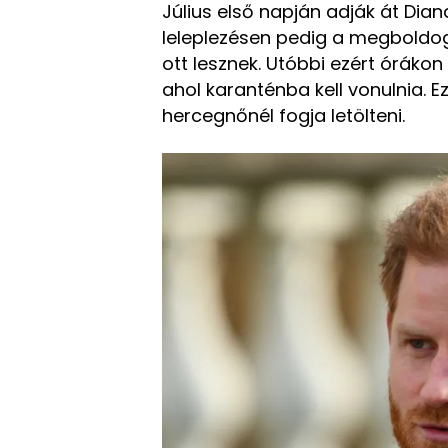
Július első napján adják át Dia
leleplezésen pedig a megboldog
ott lesznek. Utóbbi ezért órákon 
ahol karanténba kell vonulnia.
E
hercegnőnél fogja letölteni.