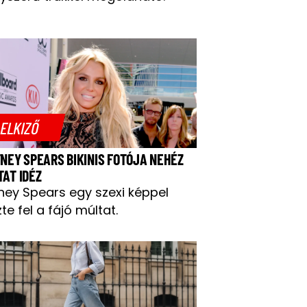
ELKIZŐ
TNEY SPEARS BIKINIS FOTÓJA NEHÉZ
TAT IDÉZ
tney Spears egy szexi képpel
te fel a fájó múltat.