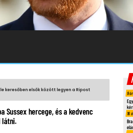
gle keresőben elsők között legyen a Ripost
9 ó
Egy
kér
ába Sussex hercege, és a kedvenc
16 
látni.
Bra
elá