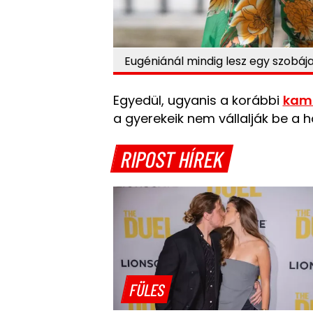
Eugéniánál mindig lesz egy szobáj
Egyedül, ugyanis a korábbi
kamu
a gyerekeik nem vállalják be a h
RIPOST HÍREK
FÜLES