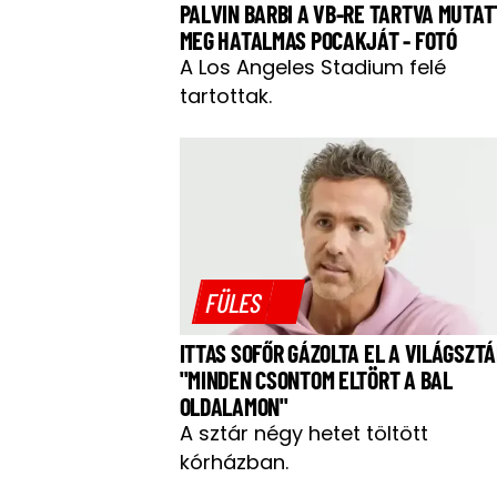
PALVIN BARBI A VB-RE TARTVA MUTAT
MEG HATALMAS POCAKJÁT - FOTÓ
A Los Angeles Stadium felé
tartottak.
FÜLES
ITTAS SOFŐR GÁZOLTA EL A VILÁGSZTÁ
"MINDEN CSONTOM ELTÖRT A BAL
OLDALAMON"
A sztár négy hetet töltött
kórházban.