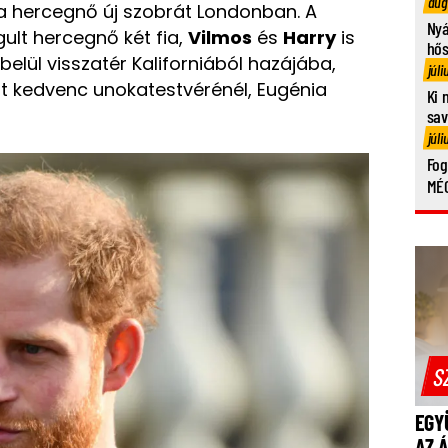
aug
na hercegnő új szobrát Londonban. A
Nyá
ult hercegnő két fia,
Vilmos
és
Harry
is
hő
belül visszatér Kaliforniából hazájába,
júli
zt kedvenc unokatestvérénél, Eugénia
Ki 
sa
júli
Fog
MÉG
S
EGY
AZ 