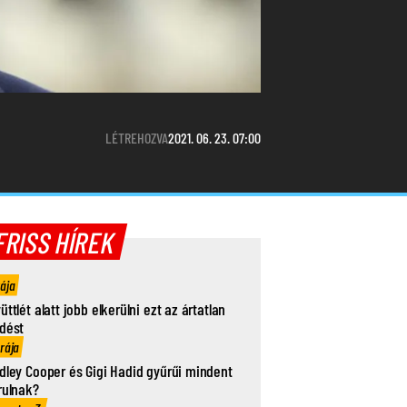
LÉTREHOZVA
2021. 06. 23. 07:00
FRISS HÍREK
rája
üttlét alatt jobb elkerülni ezt az ártatlan
dést
órája
dley Cooper és Gigi Hadid gyűrűi mindent
rulnak?