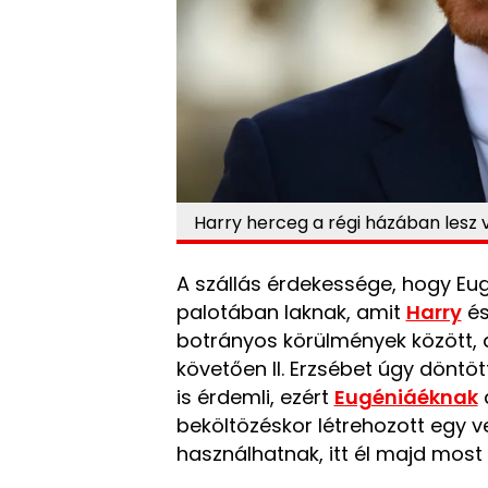
Harry herceg a régi házában lesz 
A szállás érdekessége, hogy Eugé
palotában laknak, amit
Harry
és
botrányos körülmények között, d
követően II. Erzsébet úgy döntö
is érdemli, ezért
Eugéniáéknak
beköltözéskor létrehozott egy v
használhatnak, itt él majd most