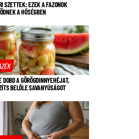
RI SZETTEK: EZEK A FAZONOK
ÖDNEK A HŐSÉGBEN
AZÉK
NE DOBD A GÖRÖGDINNYEHÉJAT,
ZÍTS BELŐLE SAVANYÚSÁGOT