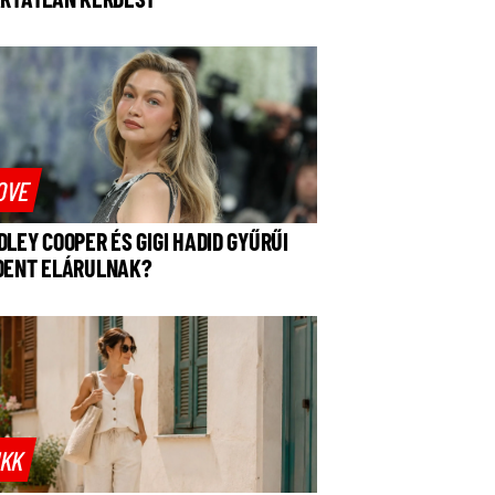
OVE
DLEY COOPER ÉS GIGI HADID GYŰRŰI
DENT ELÁRULNAK?
IKK