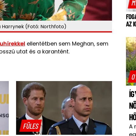
M
FOG
AZ 
a Harrynek (Fotó: Northfoto)
hírekkel
ellentétben sem Meghan, sem
osszú utat és a karantént.
O
ÍG
N
H
FÜLES
A 
eg