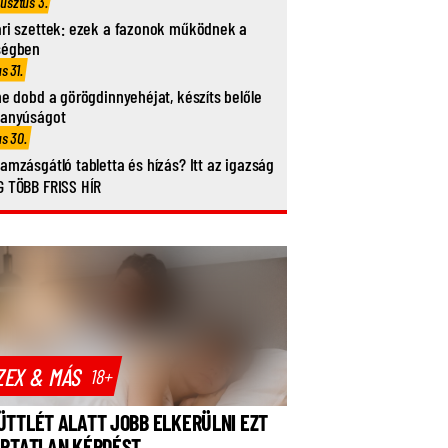
usztus 3.
ri szettek: ezek a fazonok működnek a
ségben
us 31.
ne dobd a görögdinnyehéjat, készíts belőle
vanyúságot
us 30.
amzásgátló tabletta és hízás? Itt az igazság
 TÖBB FRISS HÍR
ZEX & MÁS
18+
ÜTTLÉT ALATT JOBB ELKERÜLNI EZT
ÁRTATLAN KÉRDÉST