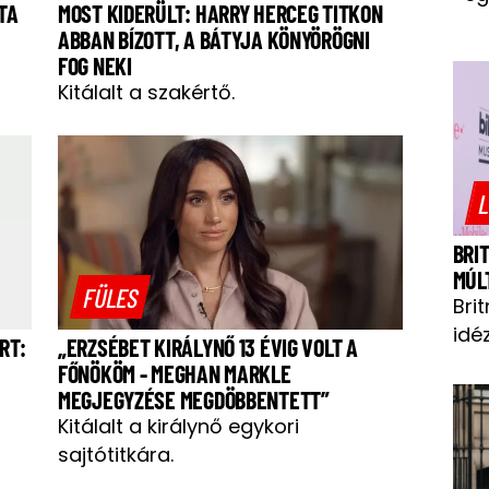
TA
MOST KIDERÜLT: HARRY HERCEG TITKON
ABBAN BÍZOTT, A BÁTYJA KÖNYÖRÖGNI
FOG NEKI
Kitálalt a szakértő.
L
BRI
MÚL
FÜLES
Bri
idéz
RT:
„ERZSÉBET KIRÁLYNŐ 13 ÉVIG VOLT A
FŐNÖKÖM - MEGHAN MARKLE
MEGJEGYZÉSE MEGDÖBBENTETT”
Kitálalt a királynő egykori
sajtótitkára.