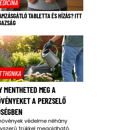
EDICINA
AMZÁSGÁTLÓ TABLETTA ÉS HÍZÁS? ITT
IGAZSÁG
TTHONKA
Y MENTHETED MEG A
ÖVÉNYEKET A PERZSELŐ
ŐSÉGBEN
növények védelme néhány
yszerű trükkel megoldható.