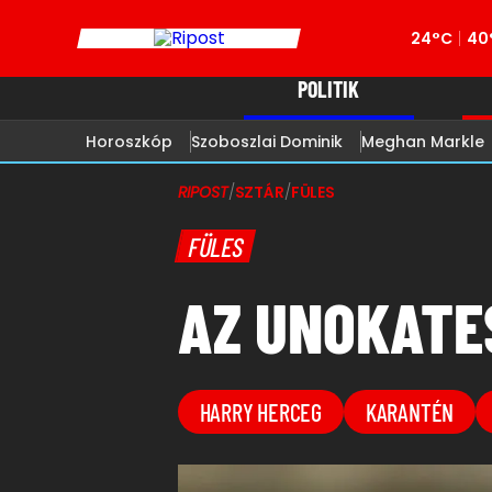
24°C
40
POLITIK
Horoszkóp
Szoboszlai Dominik
Meghan Markle
RIPOST
/
SZTÁR
/
FÜLES
FÜLES
AZ UNOKATE
HARRY HERCEG
KARANTÉN