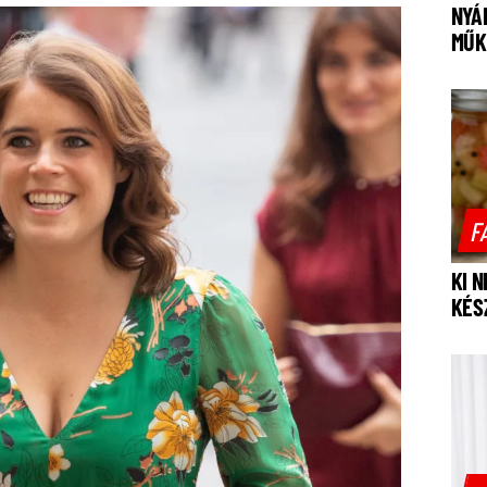
NYÁ
MŰK
F
KI 
KÉS