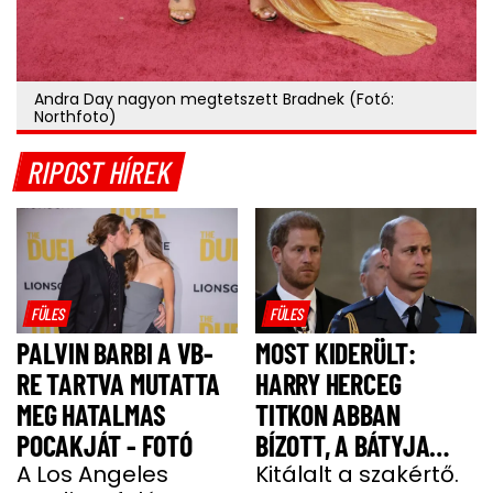
Andra Day nagyon megtetszett Bradnek (Fotó:
Northfoto)
RIPOST HÍREK
FÜLES
FÜLES
PALVIN BARBI A VB-
MOST KIDERÜLT:
RE TARTVA MUTATTA
HARRY HERCEG
MEG HATALMAS
TITKON ABBAN
POCAKJÁT - FOTÓ
BÍZOTT, A BÁTYJA
A Los Angeles
KÖNYÖRÖGNI FOG NEKI
Kitálalt a szakértő.