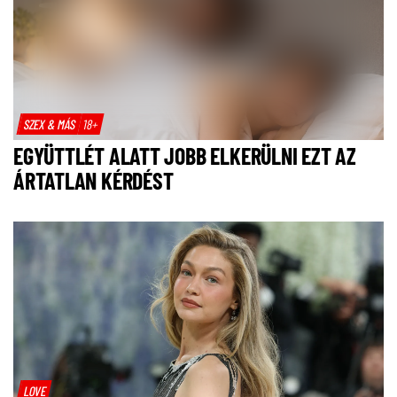
SZEX & MÁS
18+
EGYÜTTLÉT ALATT JOBB ELKERÜLNI EZT AZ
ÁRTATLAN KÉRDÉST
LOVE