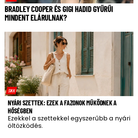
BRADLEY COOPER ÉS GIGI HADID GYŰRŰI
MINDENT ELÁRULNAK?
SIKK
NYÁRI SZETTEK: EZEK A FAZONOK MŰKÖDNEK A
HŐSÉGBEN
Ezekkel a szettekkel egyszerűbb a nyári
öltözködés.