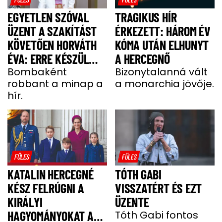
EGYETLEN SZÓVAL
TRAGIKUS HÍR
ÜZENT A SZAKÍTÁST
ÉRKEZETT: HÁROM ÉV
KÖVETŐEN HORVÁTH
KÓMA UTÁN ELHUNYT
ÉVA: ERRE KÉSZÜL
A HERCEGNŐ
MOST A MODELL
Bombaként
Bizonytalanná vált
robbant a minap a
a monarchia jövője.
hír.
FÜLES
FÜLES
KATALIN HERCEGNÉ
TÓTH GABI
KÉSZ FELRÚGNI A
VISSZATÉRT ÉS EZT
KIRÁLYI
ÜZENTE
HAGYOMÁNYOKAT A
Tóth Gabi fontos