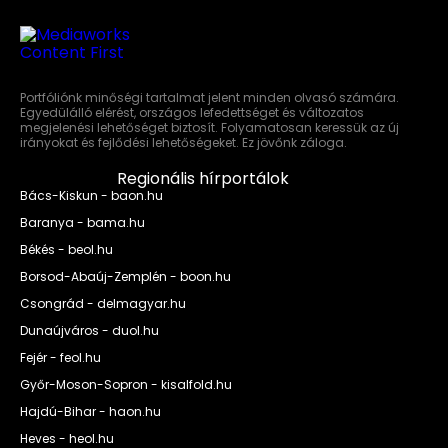
Portfóliónk minőségi tartalmat jelent minden olvasó számára.
Egyedülálló elérést, országos lefedettséget és változatos
megjelenési lehetőséget biztosít. Folyamatosan keressük az új
irányokat és fejlődési lehetőségeket. Ez jövőnk záloga.
Regionális hírportálok
Bács-Kiskun - baon.hu
Baranya - bama.hu
Békés - beol.hu
Borsod-Abaúj-Zemplén - boon.hu
Csongrád - delmagyar.hu
Dunaújváros - duol.hu
Fejér - feol.hu
Győr-Moson-Sopron - kisalfold.hu
Hajdú-Bihar - haon.hu
Heves - heol.hu