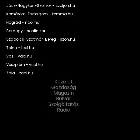
Jász-Nagykun-Szolnok - szoljon.hu
Komárom-Esztergom - kemma.hu
Nógrád - nool.hu
Somogy - sonline.hu
Szabolcs-Szatmár-Bereg - szon.hu
Tolna - teol.hu
Vas - vaol.hu
Veszprém - veol.hu
Zala - zaol.hu
Közélet
Gazdaság
Magazin
Bulvár
Szolgáltatás
Rádió