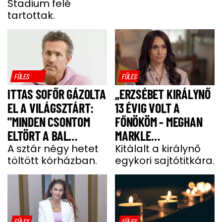
Stadium felé
tartottak.
FÜLES
FÜLES
ITTAS SOFŐR GÁZOLTA
„ERZSÉBET KIRÁLYNŐ
EL A VILÁGSZTÁRT:
13 ÉVIG VOLT A
"MINDEN CSONTOM
FŐNÖKÖM - MEGHAN
ELTÖRT A BAL
MARKLE
OLDALAMON"
A sztár négy hetet
MEGJEGYZÉSE
Kitálalt a királynő
töltött kórházban.
egykori sajtótitkára.
MEGDÖBBENTETT”
FÜLES
FÜLES