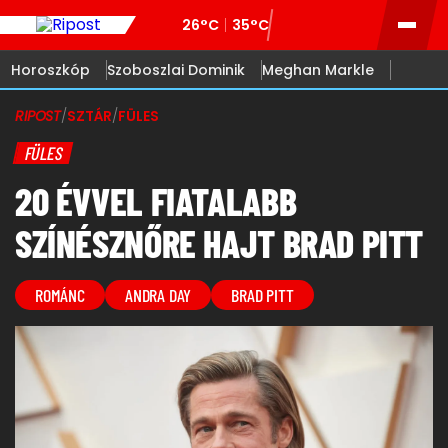
26°C
35°C
Horoszkóp
Szoboszlai Dominik
Meghan Markle
RIPOST
/
SZTÁR
/
FÜLES
FÜLES
20 ÉVVEL FIATALABB
SZÍNÉSZNŐRE HAJT BRAD PITT
ROMÁNC
ANDRA DAY
BRAD PITT