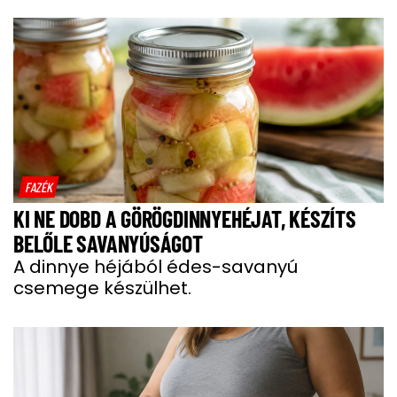
FAZÉK
KI NE DOBD A GÖRÖGDINNYEHÉJAT, KÉSZÍTS
BELŐLE SAVANYÚSÁGOT
A dinnye héjából édes-savanyú
csemege készülhet.