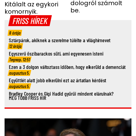
dologról számolt
GYEREKEI MIATT
Kitálalt az egykori
be.
komornyik.
FRISS HÍREK
8 órája
Sztárpárok, akiknek a szerelme túlélte a világhírnevet
12 órája
Egyszerű őszibarackos süti, ami egyenesen isteni
Tegnap, 12:51
Ezen a 3 dolgon változtass időben, hogy elkerüld a demenciát
augusztus 5.
Együttlét alatt jobb elkerülni ezt az ártatlan kérdést
augusztus 5.
Bradley Cooper és Gigi Hadid gyűrűi mindent elárulnak?
MÉG TÖBB FRISS HÍR