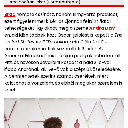
Brad hódítani akar (Fotó: Northfoto)
Brad
nemcsak színész, hanem filmgyártó producer,
ezért figyelemmel kíséri az újonnan feltűnt fiatal
tehetségeket. Így akadt meg a szeme
Andra Day
-
en, aki idén többek közt Oscar-jelölést is kapott a
The
United States vs. Billie Holiday
című filmért. De
nemcsak szakmai okok vezérelték Bradet.
Az
Amerikai Filmakadémia gáláján pedig akcióba lendült
Pitt, és hevesen udvarolni kezdett a nála 21 évvel
ifjabb Andrának, aki vevő volt a szépfiú közeledésére.
A bennfentesek szerint számot cseréltek, mert
kölcsönös a vonzalom, és ebből még akár szerelem is
lehet.