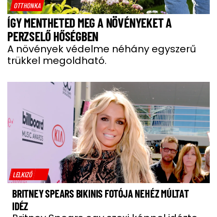
OTTHONKA
ÍGY MENTHETED MEG A NÖVÉNYEKET A
PERZSELŐ HŐSÉGBEN
A növények védelme néhány egyszerű
trükkel megoldható.
LELKIZŐ
BRITNEY SPEARS BIKINIS FOTÓJA NEHÉZ MÚLTAT
IDÉZ