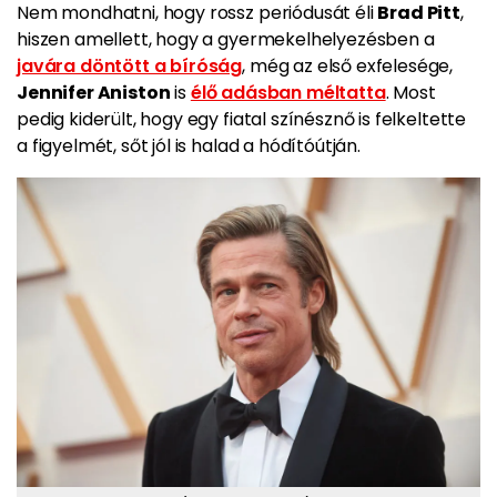
Nem mondhatni, hogy rossz periódusát éli
Brad Pitt
,
hiszen amellett, hogy a gyermekelhelyezésben a
javára döntött a bíróság
, még az első exfelesége,
Jennifer Aniston
is
élő adásban méltatta
. Most
pedig kiderült, hogy egy fiatal színésznő is felkeltette
a figyelmét, sőt jól is halad a hódítóútján.