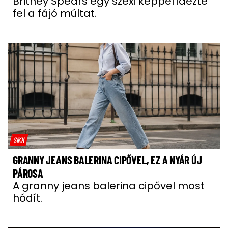
Britney Spears egy szexi képpel idézte
fel a fájó múltat.
SIKK
GRANNY JEANS BALERINA CIPŐVEL, EZ A NYÁR ÚJ
PÁROSA
A granny jeans balerina cipővel most
hódít.