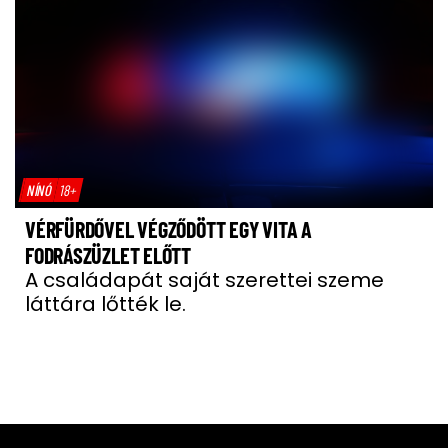
NÍNÓ
18+
VÉRFÜRDŐVEL VÉGZŐDÖTT EGY VITA A
FODRÁSZÜZLET ELŐTT
A családapát saját szerettei szeme
láttára lőtték le.