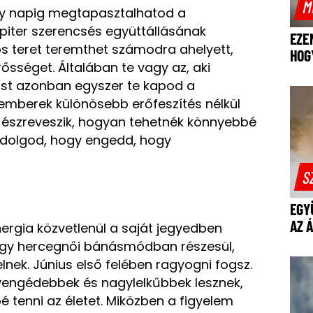
M
ány napig megtapasztalhatod a
piter szerencsés együttállásának
EZE
s teret teremthet számodra ahelyett,
HOG
ősséget. Általában te vagy az, aki
most azonban egyszer te kapod a
 emberek különösebb erőfeszítés nélkül
s észreveszik, hogyan tehetnék könnyebbé
a dolgod, hogy engedd, hogy
S
EGY
AZ 
ergia közvetlenül a saját jegyedben
jegy hercegnői bánásmódban részesül,
lnek. Június első felében ragyogni fogsz.
yengédebbek és nagylelkűbbek lesznek,
 tenni az életet. Miközben a figyelem