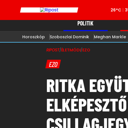
26°C
3
POLITIK
Horoszkóp
Szoboszlai Dominik
Meghan Markle
RIPOST
/
ÉLETMÓDI
/
EZO
EZO
RITKA EGYÜT
ELKÉPESZTŐ
CSILLAGJEG