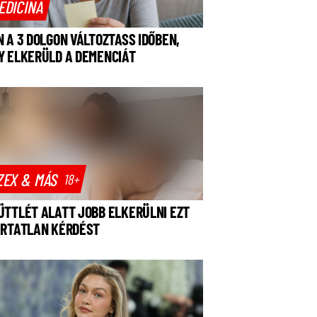
EDICINA
N A 3 DOLGON VÁLTOZTASS IDŐBEN,
Y ELKERÜLD A DEMENCIÁT
ZEX & MÁS
18+
ÜTTLÉT ALATT JOBB ELKERÜLNI EZT
ÁRTATLAN KÉRDÉST