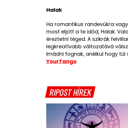
Halak
Ha romantikus randevúkra vagy
most eljött a te időd, Halak. Va
éreztetni téged. A szikrák felv
legkreatívabb változatává válsz,
Imádni fognak, anélkül hogy túl s
YourTango
.
RIPOST HÍREK