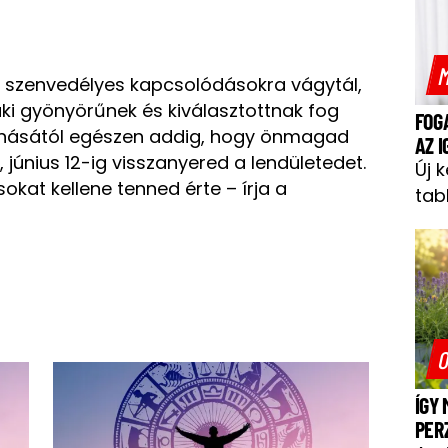
M
 szenvedélyes kapcsolódásokra vágytál,
laki gyönyörűnek és kiválasztottnak fog
FOG
illanásától egészen addig, hogy önmagad
AZ 
 június 12-ig visszanyered a lendületedet.
Új 
okat kellene tenned érte – írja a
tab
O
ÍGY
PER