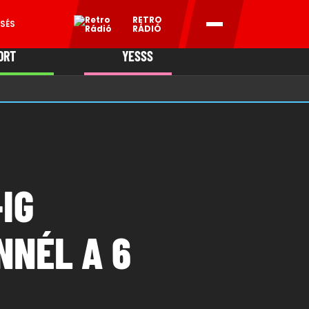
RETRO
SÉS
RÁDIÓ
ORT
YESSS
MANI
IG
NNÉL A 6