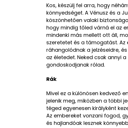
Kos, készülj fel arra, hogy néh
könnyedséget. A Vénusz és a Ju
köszönhetően valaki biztonságo
hogy mindig tőled várná el az er
mindenki más mellett ott áll, 
szeretetet és a támogatást. Az
ráhangolódnak a jelzéseidre, é
az életedet. Neked csak annyi 
gondoskodjanak rólad.
Rák
Mivel ez a különösen kedvező en
jelenik meg, miközben a többi 
téged egyenesen királyként keze
Az embereket vonzani fogod, g
és hajlandóak lesznek könnyebbé