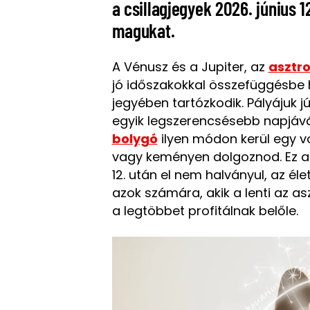
a csillagjegyek 2026. június 
magukat.
A Vénusz és a Jupiter, az
asztr
jó időszakokkal összefüggésbe h
jegyében tartózkodik. Pályájuk j
egyik legszerencsésebb napjává
bolygó
ilyen módon kerül egy v
vagy keményen dolgoznod. Ez azt
12. után el nem halványul, az él
azok számára, akik a lenti az as
a legtöbbet profitálnak belőle.