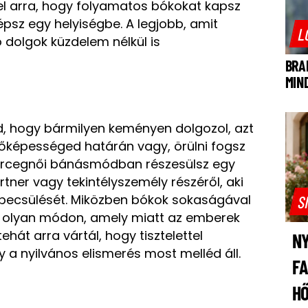
fel arra, hogy folyamatos bókokat kapsz
psz egy helyiségbe. A legjobb, amit
L
ó dolgok küzdelem nélkül is
BRA
MIN
d, hogy bármilyen keményen dolgozol, azt
űrőképességed határán vagy, örülni fogsz
hercegnői bánásmódban részesülsz egy
tner vagy tekintélyszemély részéről, aki
gbecsülését. Miközben bókok sokaságával
S
l, olyan módon, amely miatt az emberek
ehát arra vártál, hogy tisztelettel
NY
y a nyilvános elismerés most melléd áll.
F
H