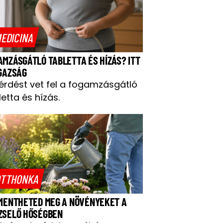
EDICINA
AMZÁSGÁTLÓ TABLETTA ÉS HÍZÁS? ITT
IGAZSÁG
kérdést vet fel a fogamzásgátló
letta és hízás.
TTHONKA
 MENTHETED MEG A NÖVÉNYEKET A
ZSELŐ HŐSÉGBEN