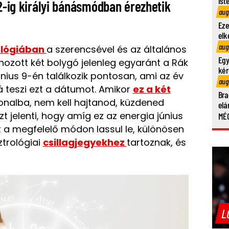
ist
12-ig királyi bánásmódban érezhetik
aug
Eze
elk
aug
ológiában
a szerencsével és az általános
Egy
ozott két bolygó jelenleg egyaránt a Rák
kér
únius 9-én találkozik pontosan, ami az év
aug
 teszi ezt a dátumot. Amikor
ez a két
Bra
onalba, nem kell hajtanod, küzdened
elá
 jelenti, hogy amíg ez az energia június
MÉG
et a megfelelő módon lassul le, különösen
ztrológiai
csillagjegyekhez
tartoznak, és
L