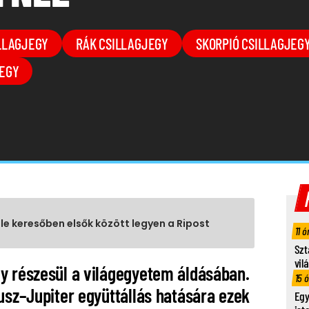
LLAGJEGY
RÁK CSILLAGJEGY
SKORPIÓ CSILLAGJEG
EGY
gle keresőben elsők között legyen a Ripost
11 ó
Szt
vil
y részesül a világegyetem áldásában.
15 
usz–Jupiter együttállás hatására ezek
Egy