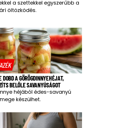
ekkel a szettekkel egyszerűbb a
ári öltözködés.
AZÉK
NE DOBD A GÖRÖGDINNYEHÉJAT,
ZÍTS BELŐLE SAVANYÚSÁGOT
innye héjából édes-savanyú
mege készülhet.