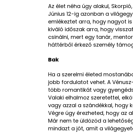
Az élet néha úgy alakul, Skorpió
Június 12-ig azonban a világe
emlékeztet arra, hogy nagyot is
kiváló időszak arra, hogy vissza
csinálni, mert egy tanár, mentor,
háttérből érkező személy támog
Bak
Ha a szerelmi életed mostanáb
jobb fordulatot vehet. A Vénus
több romantikát vagy gyengéds
Valaki elhalmoz szeretettel, elk
vagy azzal a szándékkal, hogy
Végre úgy érezheted, hogy az a
Már nem te üldözöd a lehetősé
mindazt a jót, amit a világegyet