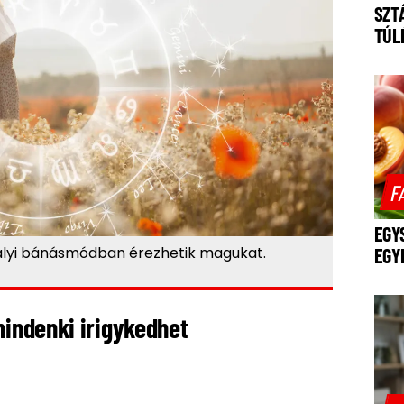
SZT
TÚL
F
EGY
királyi bánásmódban érezhetik magukat.
EGY
mindenki irigykedhet