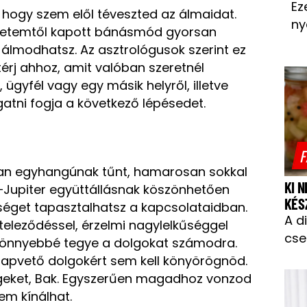
Ez
, hogy szem elől téveszted az álmaidat.
ny
gyetemtől kapott bánásmód gyorsan
 álmodhatsz. Az asztrológusok szerint ez
térj ahhoz, amit valóban szeretnél
 ügyfél vagy egy másik helyről, illetve
atni fogja a következő lépésedet.
F
an egyhangúnak tűnt, hamarosan sokkal
KI 
z–Jupiter együttállásnak köszönhetően
KÉS
éget tapasztalhatsz a kapcsolataidban.
A d
öteleződéssel, érzelmi nagylelkűséggel
cse
 könnyebbé tegye a dolgokat számodra.
lapvető dolgokért sem kell könyörögnöd.
geket, Bak. Egyszerűen magadhoz vonzod
em kínálhat.