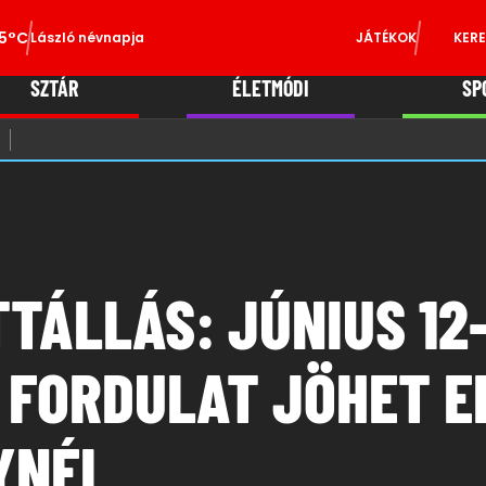
5°C
László névnapja
JÁTÉKOK
KERE
SZTÁR
ÉLETMÓDI
SP
TÁLLÁS: JÚNIUS 12-
 FORDULAT JÖHET E
YNÉL