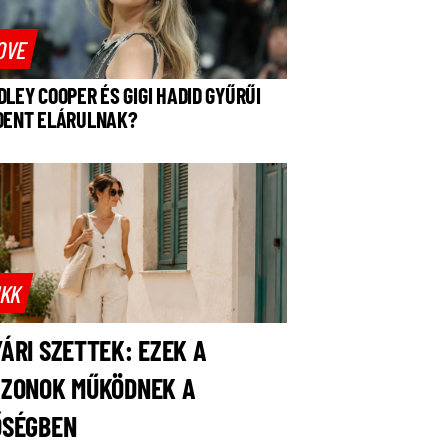
OVE
DLEY COOPER ÉS GIGI HADID GYŰRŰI
DENT ELÁRULNAK?
IKK
ÁRI SZETTEK: EZEK A
AZONOK MŰKÖDNEK A
ŐSÉGBEN