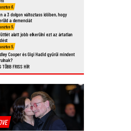
eni
usztus 6.
n a 3 dolgon változtass időben, hogy
erüld a demenciát
usztus 5.
üttlét alatt jobb elkerülni ezt az ártatlan
dést
usztus 5.
dley Cooper és Gigi Hadid gyűrűi mindent
rulnak?
 TÖBB FRISS HÍR
OVE