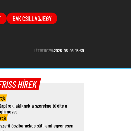
Y
BAK CSILLAGJEGY
LÉTREHOZVA
2026. 06. 08. 16:30
FRISS HÍREK
rája
árpárok, akiknek a szerelme túlélte a
ághírnevet
órája
szerű őszibarackos süti, ami egyenesen