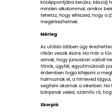
középpontjába kerülsz, készülj 
minden alkalommal, amikor belé
tehetsz, hogy elhiszed, hogy a j
megérkezhetnek.
Mérleg
Az utóbbi időben úgy érezhette
ritkán veszik észre. Ha már a t
annak, hogy júniusban valódi 
főnök, ügyfél, együttműködő par
érdemben fogja kifejezni a me
halmoznak el, a hírneved lágyu
segíteni akarnak a sikerben. Ha t
bánjanak veled, számíts rá, hog
Skorpió