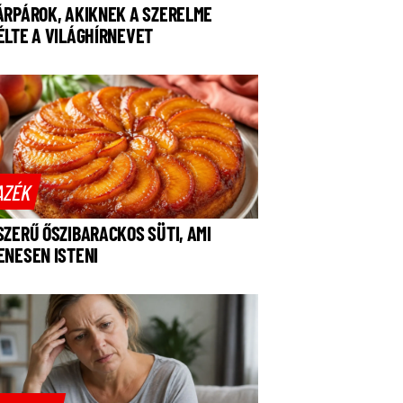
ÁRPÁROK, AKIKNEK A SZERELME
ÉLTE A VILÁGHÍRNEVET
AZÉK
SZERŰ ŐSZIBARACKOS SÜTI, AMI
ENESEN ISTENI