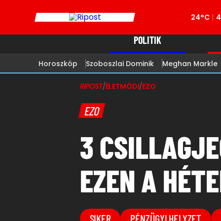
24°C
4
POLITIK
Horoszkóp
Szoboszlai Dominik
Meghan Markle
RIPOST
/
ÉLETMÓDI
/
EZO
EZO
3 CSILLAGJE
EZEN A HÉT
SIKER
PÉNZÜGYI HELYZET