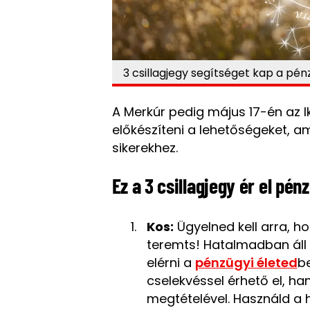
3 csillagjegy segítséget kap a pé
A Merkúr pedig május 17-én az Ik
előkészíteni a lehetőségeket, a
sikerekhez.
Ez a 3 csillagjegy ér el pén
Kos:
Ügyelned kell arra, ho
teremts! Hatalmadban áll 
elérni a
pénzügyi életed
b
cselekvéssel érhető el, ha
megtételével. Használd a 