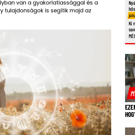
úlyban van a gyakorlatiassággal és a
Nyá
hő
tulajdonságok is segítik majd az
júli
Ki 
sa
MÉG
M
EZE
HOG