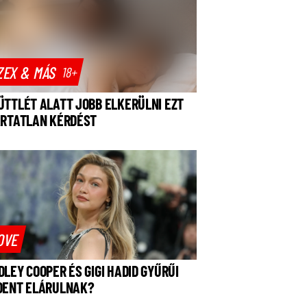
ZEX & MÁS
18+
ÜTTLÉT ALATT JOBB ELKERÜLNI EZT
ÁRTATLAN KÉRDÉST
OVE
DLEY COOPER ÉS GIGI HADID GYŰRŰI
DENT ELÁRULNAK?