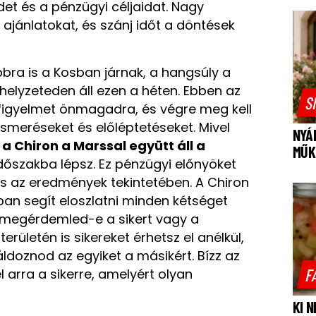
det és a pénzügyi céljaidat. Nagy
 ajánlatokat, és szánj időt a döntések
bra is a Kosban járnak, a hangsúly a
helyzeteden áll ezen a héten. Ebben az
S
a figyelmet önmagadra, és végre meg kell
meréseket és előléptetéseket. Mivel
NYÁ
 Chiron a Marssal együtt áll a
MŰK
időszakba lépsz. Ez pénzügyi előnyöket
és az eredmények tekintetében. A Chiron
ban segít eloszlatni minden kétséget
 megérdemled-e a sikert vagy a
rületén is sikereket érhetsz el anélkül,
áldoznod az egyiket a másikért. Bízz az
F
l arra a sikerre, amelyért olyan
KI 