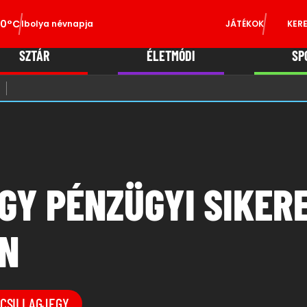
0°C
Ibolya névnapja
JÁTÉKOK
KER
SZTÁR
ÉLETMÓDI
SP
GY PÉNZÜGYI SIKER
EN
CSILLAGJEGY