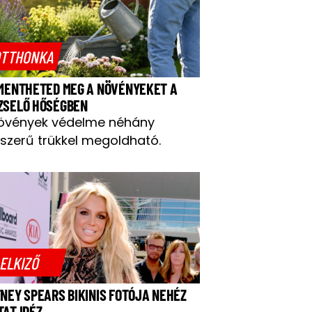
TTHONKA
 MENTHETED MEG A NÖVÉNYEKET A
ZSELŐ HŐSÉGBEN
övények védelme néhány
szerű trükkel megoldható.
ELKIZŐ
TNEY SPEARS BIKINIS FOTÓJA NEHÉZ
TAT IDÉZ