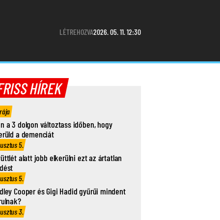
LÉTREHOZVA
2026. 05. 11. 12:30
FRISS HÍREK
rája
n a 3 dolgon változtass időben, hogy
erüld a demenciát
usztus 5.
üttlét alatt jobb elkerülni ezt az ártatlan
dést
usztus 5.
dley Cooper és Gigi Hadid gyűrűi mindent
rulnak?
usztus 3.