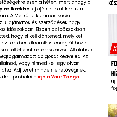
ehetőségekre ezen a héten, mert ahogy a
KÉS
p az Ikrekbe
, új ajánlatokat kapsz a
sára. A Merkúr a kommunikáció
 az új ajánlatok és szerződések nagy
 az időszakban. Ebben az időszakban
tted, hogy el kell döntened, melyiket
 az Ikrekben dinamikus energiát hoz a
M
em feltétlenül kellemes érzés. Általában
megfogalmazott dolgokat kedveled. Az
F
llalnod, vagy hinned kell egy olyan
látsz. Adj teret minden lehetőségnek,
HÍ
i kell próbálni –
írja a Your Tango
Új
fo