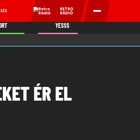
RETRO
ESÉS
RÁDIÓ
ORT
YESSS
MANI
EKET ÉR EL