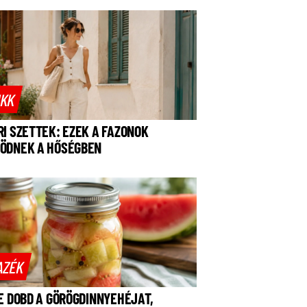
IKK
RI SZETTEK: EZEK A FAZONOK
ÖDNEK A HŐSÉGBEN
AZÉK
NE DOBD A GÖRÖGDINNYEHÉJAT,