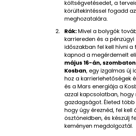
költségvetésedet, a tervei
körültekintéssel fogadd az
meghozatalára.
Rák:
Mivel a bolygók továb
karriereden és a pénzügyi 
időszakban fel kell hívni 
kapnod a megérdemelt elis
május 16-án, szombaton a
Kosban
, egy izgalmas új 
hoz a karrierlehetőségek 
és a Mars energiája a Kos
azzal kapcsolatban, hogy
gazdagságot. Életed több te
hogy úgy éreznéd, fel kell 
ösztöneidben, és készülj fe
keményen megdolgoztál.