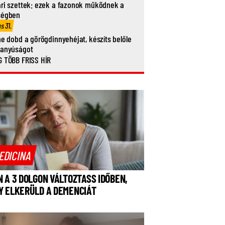
ri szettek: ezek a fazonok működnek a
ségben
us 31.
ne dobd a görögdinnyehéjat, készíts belőle
vanyúságot
 TÖBB FRISS HÍR
EDICINA
N A 3 DOLGON VÁLTOZTASS IDŐBEN,
Y ELKERÜLD A DEMENCIÁT