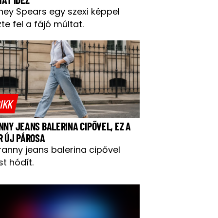
tney Spears egy szexi képpel
te fel a fájó múltat.
IKK
NNY JEANS BALERINA CIPŐVEL, EZ A
R ÚJ PÁROSA
ranny jeans balerina cipővel
t hódít.