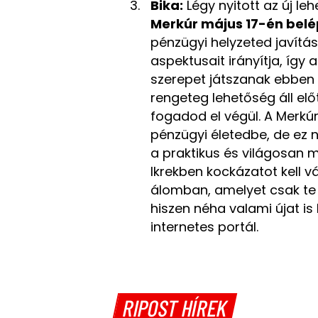
Bika:
Légy nyitott az új l
Merkúr május 17-én belé
pénzügyi helyzeted javítá
aspektusait irányítja, így
szerepet játszanak ebben
rengeteg lehetőség áll elő
fogadod el végül. A Merkúr
pénzügyi életedbe, de ez n
a praktikus és világosan 
Ikrekben kockázatot kell vá
álomban, amelyet csak te 
hiszen néha valami újat is k
internetes portál.
RIPOST HÍREK