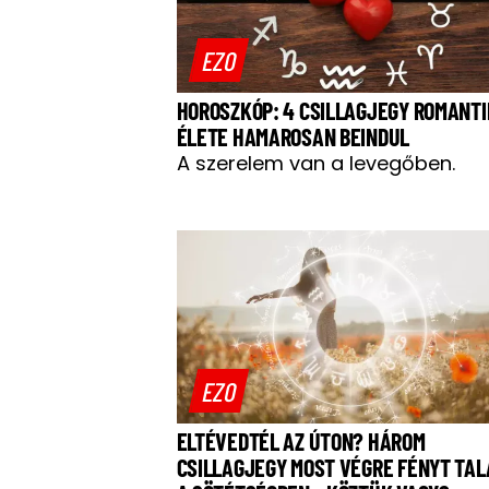
EZO
HOROSZKÓP: 4 CSILLAGJEGY ROMANT
ÉLETE HAMAROSAN BEINDUL
A szerelem van a levegőben.
EZO
ELTÉVEDTÉL AZ ÚTON? HÁROM
CSILLAGJEGY MOST VÉGRE FÉNYT TAL