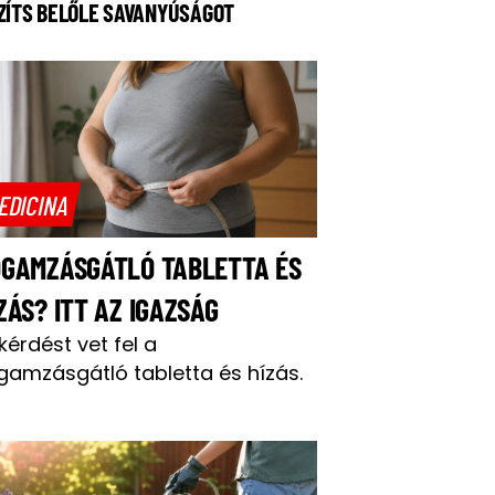
ZÍTS BELŐLE SAVANYÚSÁGOT
EDICINA
OGAMZÁSGÁTLÓ TABLETTA ÉS
ZÁS? ITT AZ IGAZSÁG
 kérdést vet fel a
gamzásgátló tabletta és hízás.