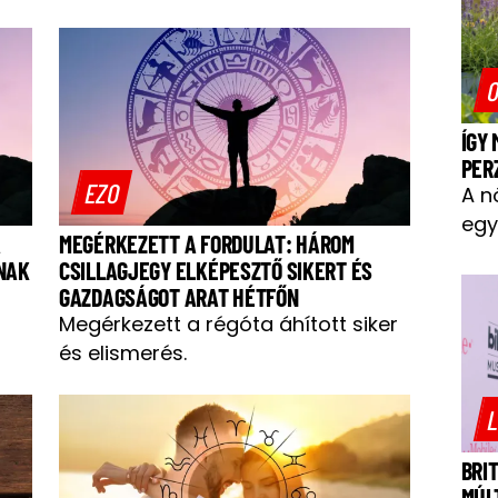
O
ÍGY
PER
EZO
A n
egy
A
MEGÉRKEZETT A FORDULAT: HÁROM
RNAK
CSILLAGJEGY ELKÉPESZTŐ SIKERT ÉS
GAZDAGSÁGOT ARAT HÉTFŐN
Megérkezett a régóta áhított siker
és elismerés.
L
BRI
MÚL