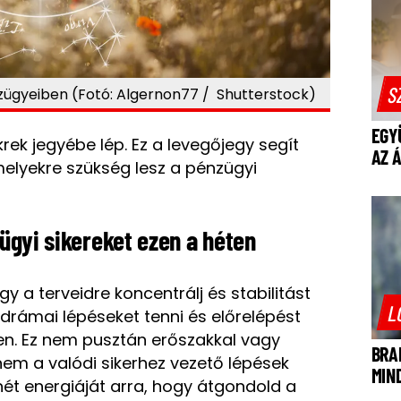
S
nzügyeiben (Fotó: Algernon77 / Shutterstock)
EGY
rek jegyébe lép. Ez a levegőjegy segít
AZ 
melyekre szükség lesz a pénzügyi
zügyi sikereket ezen a héten
gy a terveidre koncentrálj és stabilitást
L
drámai lépéseket tenni és előrelépést
en. Ez nem pusztán erőszakkal vagy
BRA
nem a valódi sikerhez vezető lépések
MIN
hét energiáját arra, hogy átgondold a