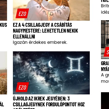
Bri
idéz
EZO
IKUS
EZ A 4 CSILLAGJEGY A CSÁBÍTÁS
NAGYMESTERE: LEHETETLEN NEKIK
ELLENÁLLNI
Igazán érdekes emberek.
S
GRA
NYÁ
A g
mos
EZO
ÚJHOLD AZ IKREK JEGYÉBEN: 3
ÁL
CSILLAGJEGYNEK FORDULÓPONTOT HOZ