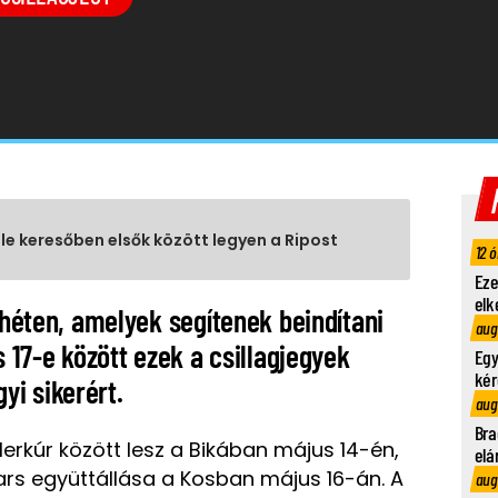
gle keresőben elsők között legyen a Ripost
12 ó
Eze
elk
a héten, amelyek segítenek beindítani
aug
s 17-e között ezek a csillagjegyek
Egy
kér
i sikerért.
aug
Bra
Merkúr között lesz a Bikában május 14-én,
elá
ars együttállása a Kosban május 16-án. A
aug