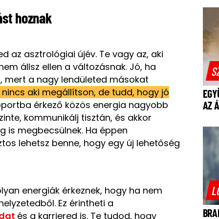
ást hoznak
d az asztrológiai újév. Te vagy az, aki
nem állsz ellen a változásnak. Jó, ha
S
is, mert a nagy lendületed másokat
l, nincs aki megállítson, de tudd, hogy jó
EGY
portba érkező közös energia nagyobb
AZ 
zinte, kommunikálj tisztán, és akkor
lag is megbecsülnek. Ha éppen
iztos lehetsz benne, hogy egy új lehetőség
L
olyan energiák érkeznek, hogy ha nem
helyzetedből. Ez érintheti a
BRA
odat
és a karriered is. Te tudod, hogy