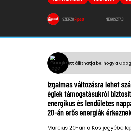
SZERZŐ
Ripost
MEGOSZTÁS
Itt állíthatja be, hogy a Goo
Izgalmas változásra lehet szá
égiek támogatásukról biztosít
energikus és lendületes nappa
20-án erős energiák érkeznek
Március 20-án a Kos jegyébe lé