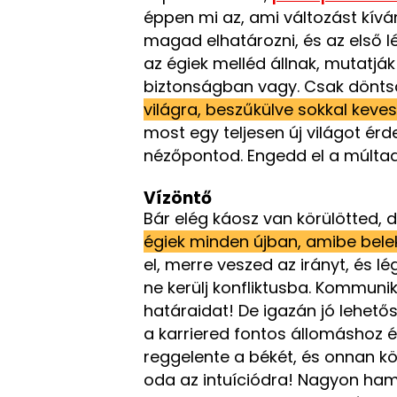
éppen mi az, ami változást kívá
magad elhatározni, és az első lé
az égiek melléd állnak, mutatják
biztonságban vagy. Csak döntsd 
világra, beszűkülve sokkal kev
most egy teljesen új világot é
nézőpontod. Engedd el a múltad
Vízöntő
Bár elég káosz van körülötted, d
égiek minden újban, amibe bel
el, merre veszed az irányt, és lég
ne kerülj konfliktusba. Kommunik
határaidat! De igazán jó lehet
a karriered fontos állomáshoz 
reggelente a békét, és onnan kö
oda az intuíciódra! Nagyon ham