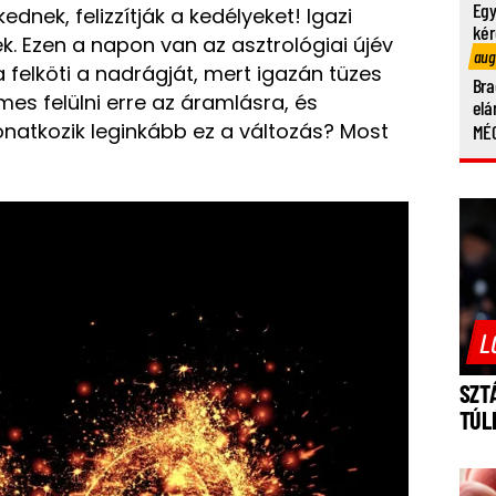
Egy
ednek, felizzítják a kedélyeket! Igazi
kér
ek. Ezen a napon van az asztrológiai újév
aug
 felköti a nadrágját, mert igazán tüzes
Bra
s felülni erre az áramlásra, és
elá
vonatkozik leginkább ez a változás? Most
MÉG
L
SZT
TÚL