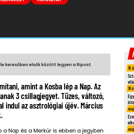
gle keresőben elsők között legyen a Ripost
15 
Szt
vil
mítani, amint a Kosba lép a Nap. Az
19 ó
anak 3 csillagjegyet. Tüzes, változó,
Egy
ist
l indul az asztrológiai újév. Március
aug
.
Eze
elk
aug
p a Nap és a Merkúr is ebben a jegyben