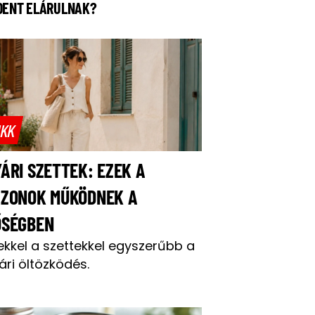
DENT ELÁRULNAK?
IKK
ÁRI SZETTEK: EZEK A
AZONOK MŰKÖDNEK A
ŐSÉGBEN
ekkel a szettekkel egyszerűbb a
ári öltözködés.