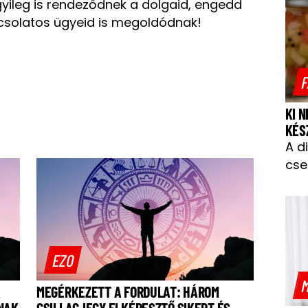
gyileg is rendeződnek a dolgaid, engedd
pcsolatos ügyeid is megoldódnak!
F
KI 
KÉS
A d
cse
EZO
M
A
MEGÉRKEZETT A FORDULAT: HÁROM
RNAK
CSILLAGJEGY ELKÉPESZTŐ SIKERT ÉS