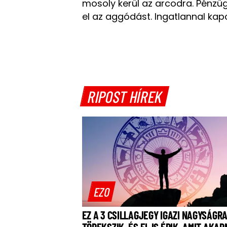
mosoly kerül az arcodra. Pénzü
el az aggódást. Ingatlannal ka
RIPOST HÍREK
EZO
EZ A 3 CSILLAGJEGY IGAZI NAGYSÁGR
TÖREKSZIK, ÉS EL IS ÉRIK, AMIT AKA