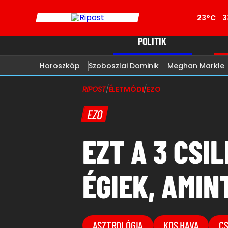
23°C
3
POLITIK
Horoszkóp
Szoboszlai Dominik
Meghan Markle
RIPOST
/
ÉLETMÓDI
/
EZO
EZO
EZT A 3 CSI
ÉGIEK, AMIN
ASZTROLÓGIA
KOS HAVA
C