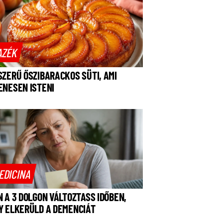
AZÉK
SZERŰ ŐSZIBARACKOS SÜTI, AMI
ENESEN ISTENI
EDICINA
N A 3 DOLGON VÁLTOZTASS IDŐBEN,
Y ELKERÜLD A DEMENCIÁT