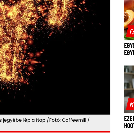
F
EGY
EGY
M
EZE
 jegyébe lép a Nap /Fotó: Coffeemill /
HOG