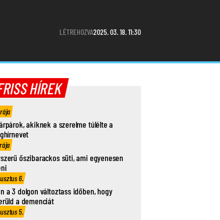
LÉTREHOZVA
2025. 03. 18. 11:30
FRISS HÍREK
órája
árpárok, akiknek a szerelme túlélte a
ághírnevet
rája
szerű őszibarackos süti, ami egyenesen
eni
usztus 6.
n a 3 dolgon változtass időben, hogy
erüld a demenciát
usztus 5.