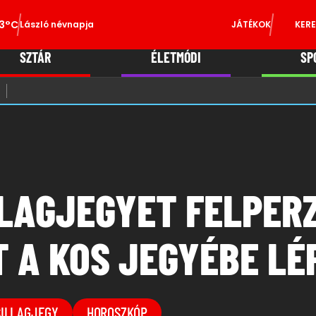
3°C
László névnapja
JÁTÉKOK
KERE
SZTÁR
ÉLETMÓDI
SP
LLAGJEGYET FELPER
T A KOS JEGYÉBE LÉ
SILLAGJEGY
HOROSZKÓP