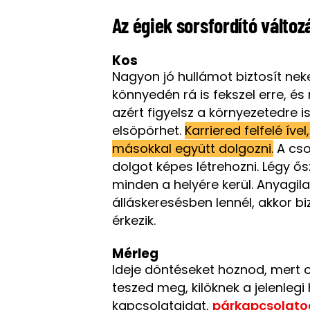
Az égiek sorsfordító változ
Kos
Nagyon jó hullámot biztosít neke
könnyedén rá is fekszel erre, és 
azért figyelsz a környezetedre 
elsöpörhet.
Karriered felfelé íve
másokkal együtt dolgozni.
A cso
dolgot képes létrehozni. Légy ős
minden a helyére kerül. Anyagi
álláskeresésben lennél, akkor b
érkezik.
Mérleg
Ideje döntéseket hoznod, mert 
teszed meg, kilöknek a jelenlegi 
kapcsolataidat,
párkapcsolat