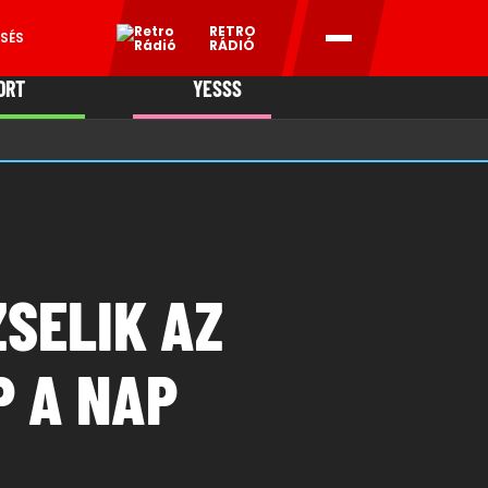
RETRO
SÉS
RÁDIÓ
ORT
YESSS
MANI
ZSELIK AZ
P A NAP