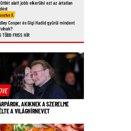
üttlét alatt jobb elkerülni ezt az ártatlan
dést
usztus 5.
dley Cooper és Gigi Hadid gyűrűi mindent
rulnak?
 TÖBB FRISS HÍR
OVE
ÁRPÁROK, AKIKNEK A SZERELME
ÉLTE A VILÁGHÍRNEVET