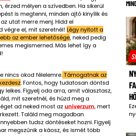
MIN
n, érzed mélyen a szívedben. Ha sikerül
pést is megtenni, minden ajtó kinyílik és
 az utat merre menj. Hidd el
végre el, mit szeretnél!
Légy nyitott a
esebb az ember lehetősége
, neked pedig
rdemes megismerned. Más lehet így a
!
S
NY
e nincs okod félelemre.
Támogatnak az
ekezdesz
. Fontos, hogy tudatosan döntsd
F
y lelkes. Figyelj oda arra, amit választasz,
H
áld, mit szeretnél, és húzd meg a
Ez
őséget ad neked most az
univerzum
, mert
ny
érkezett. Találd meg magadban
nnyebben tudsz döntéseket hozni. Figyelj
ar megszűnik a káosz, és ismét több