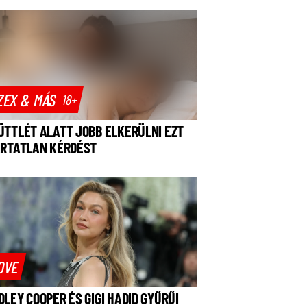
ZEX & MÁS
18+
ÜTTLÉT ALATT JOBB ELKERÜLNI EZT
ÁRTATLAN KÉRDÉST
OVE
DLEY COOPER ÉS GIGI HADID GYŰRŰI