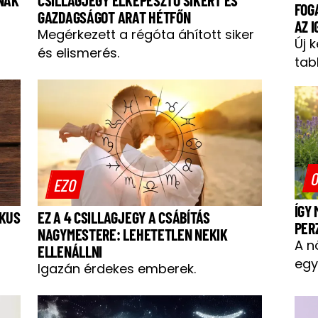
FOG
GAZDAGSÁGOT ARAT HÉTFŐN
AZ 
Megérkezett a régóta áhított siker
Új 
és elismerés.
tab
O
EZO
ÍGY
IKUS
EZ A 4 CSILLAGJEGY A CSÁBÍTÁS
PER
NAGYMESTERE: LEHETETLEN NEKIK
A n
ELLENÁLLNI
egy
Igazán érdekes emberek.