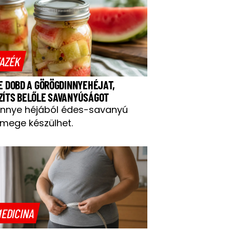
AZÉK
NE DOBD A GÖRÖGDINNYEHÉJAT,
ZÍTS BELŐLE SAVANYÚSÁGOT
innye héjából édes-savanyú
mege készülhet.
EDICINA