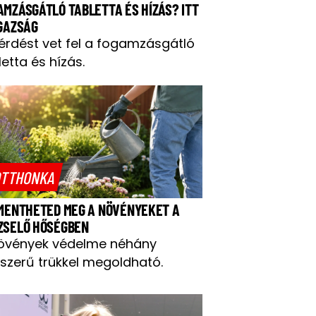
AMZÁSGÁTLÓ TABLETTA ÉS HÍZÁS? ITT
IGAZSÁG
kérdést vet fel a fogamzásgátló
letta és hízás.
TTHONKA
 MENTHETED MEG A NÖVÉNYEKET A
ZSELŐ HŐSÉGBEN
övények védelme néhány
szerű trükkel megoldható.