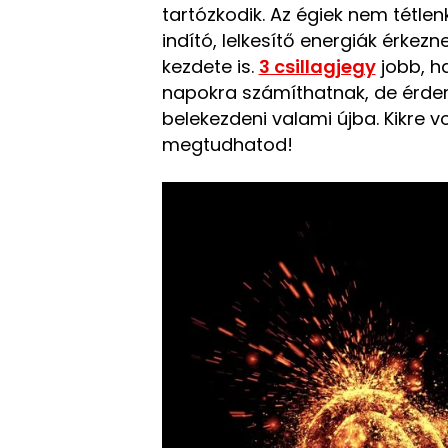
tartózkodik. Az égiek nem tétlenk
indító, lelkesítő energiák érkezn
kezdete is.
3 csillagjegy
jobb, ha
napokra számíthatnak, de érdeme
belekezdeni valami újba. Kikre 
megtudhatod!