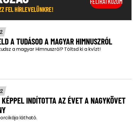
FELIRATKOZOM
OZZ FEL HÍRLEVELÜNKRE!
22.
ELD A TUDÁSOD A MAGYAR HIMNUSZRÓL
udsz a magyar Himnuszról? Töltsd ki a kvízt!
02.
 KÉPPEL INDÍTOTTA AZ ÉVET A NAGYKÖVET
NY
orcikája látható.