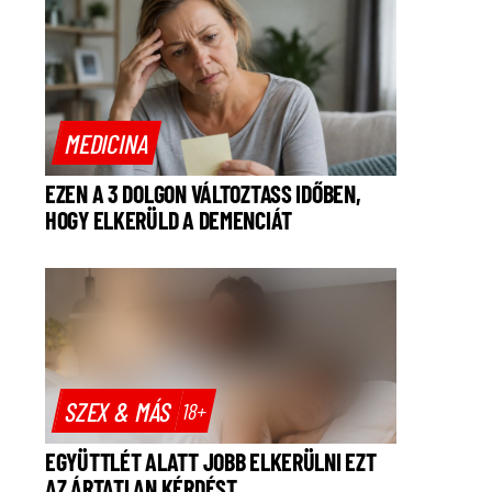
MEDICINA
EZEN A 3 DOLGON VÁLTOZTASS IDŐBEN,
HOGY ELKERÜLD A DEMENCIÁT
SZEX & MÁS
18+
EGYÜTTLÉT ALATT JOBB ELKERÜLNI EZT
AZ ÁRTATLAN KÉRDÉST