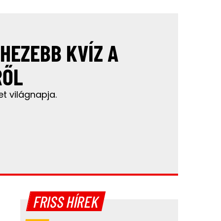
EHEZEBB KVÍZ A
RŐL
et világnapja.
FRISS HÍREK