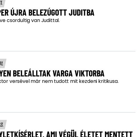
11.
PER ÚJRA BELEZÚGOTT JUDITBA
íve csordultig van Judittal.
01.
YEN BELEÁLLTAK VARGA VIKTORBA
tor versével már nem tudott mit kezdeni kritikusa.
03.
YLETKÍSÉRLET, AMI VÉGÜL ÉLETET MENTETT