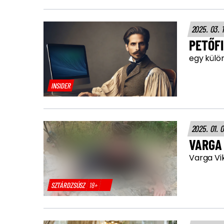
2025. 03. 
PETŐF
egy külön
INSIDER
2025. 01. 
VARGA
Varga Vi
SZTÁRDZSÚSZ
18+