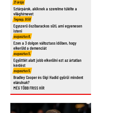
21 órája
Sztárpárok, akiknek a szerelme túlélte a
világhírnevet
Tegnap, 9:58
Egyszerű őszibarackos süti, ami egyenesen
isteni
augusztus 6.
Ezen a 3 dolgon változtass időben, hogy
elkerüld a demenciát
augusztus 5.
Együttlét alatt jobb elkerülni ezt az ártatlan
kérdést
augusztus 5.
Bradley Cooper és Gigi Hadid gyűrűi mindent
elárulnak?
MÉG TÖBB FRISS HÍR