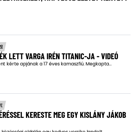
29.
K LETT VARGA IRÉN TITANIC-JA - VIDEÓ
nt kérte apjának a 17 éves kamaszfiú. Megkapta...
01.
ÉRÉSSEL KERESTE MEG EGY KISLÁNY JÁKOB
 közösségi oldalán egy kedves versike landolt.