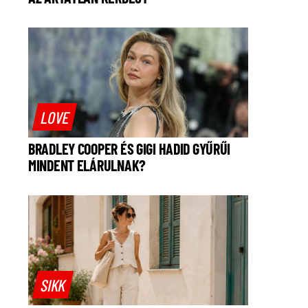
LOVE
BRADLEY COOPER ÉS GIGI HADID GYŰRŰI
MINDENT ELÁRULNAK?
SIKK