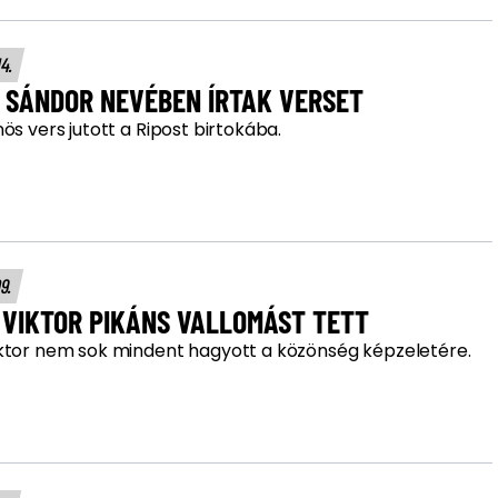
14.
I SÁNDOR NEVÉBEN ÍRTAK VERSET
ös vers jutott a Ripost birtokába.
09.
 VIKTOR PIKÁNS VALLOMÁST TETT
ktor nem sok mindent hagyott a közönség képzeletére.