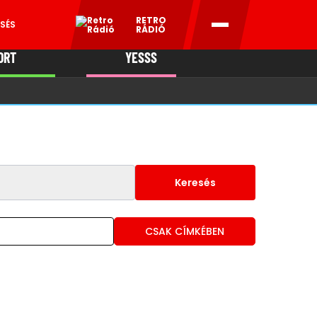
RETRO
SÉS
RÁDIÓ
ORT
YESSS
MANI
Keresés
CSAK CÍMKÉBEN