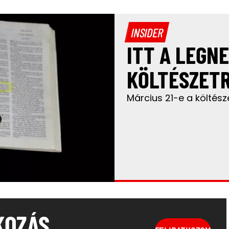
INSIDER
ITT A LEGN
KÖLTÉSZET
Március 21-e a költész
KOZÁS