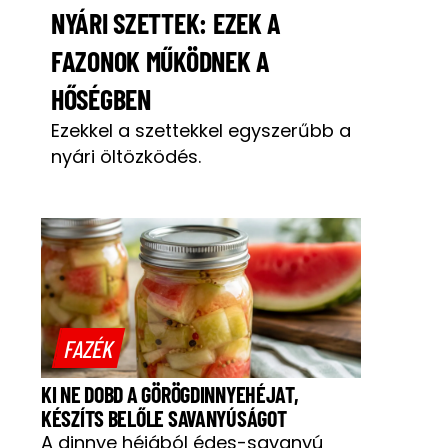
NYÁRI SZETTEK: EZEK A
FAZONOK MŰKÖDNEK A
HŐSÉGBEN
Ezekkel a szettekkel egyszerűbb a
nyári öltözködés.
FAZÉK
KI NE DOBD A GÖRÖGDINNYEHÉJAT,
KÉSZÍTS BELŐLE SAVANYÚSÁGOT
A dinnye héjából édes-savanyú