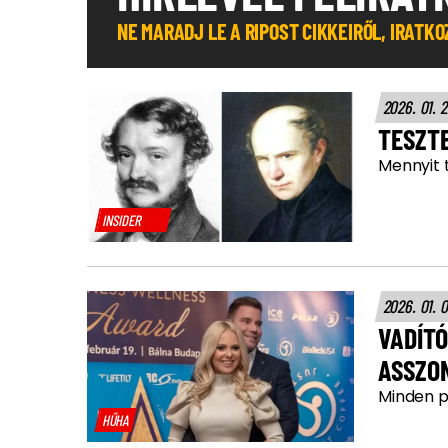
NE MARADJ LE A RIPOST CIKKEIRŐL, IRATK
2026. 01. 
TESZT
Mennyit t
INSIDER
2026. 01. 
VADÍTÓ
ASSZO
Minden p
HŰHA