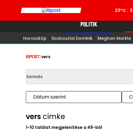
23°C
3
POLITIK
Horoszkóp
Szoboszlai Dominik
Meghan Markle
RIPOST
/
vers
Dátum szerint
C
vers
címke
1-10 találat megjelenítése a 49-ből