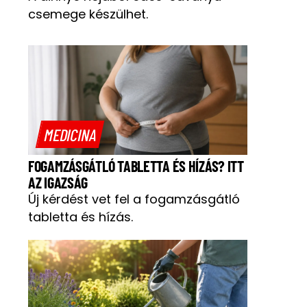
csemege készülhet.
MEDICINA
FOGAMZÁSGÁTLÓ TABLETTA ÉS HÍZÁS? ITT
AZ IGAZSÁG
Új kérdést vet fel a fogamzásgátló
tabletta és hízás.