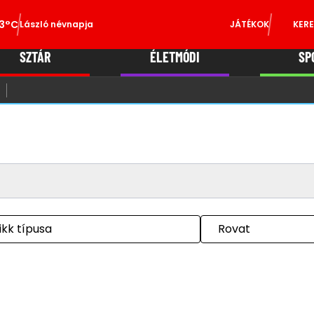
3°C
László névnapja
JÁTÉKOK
KERE
SZTÁR
ÉLETMÓDI
SP
ikk típusa
Rovat