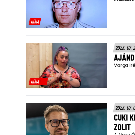
HŰHA
2023. 07. 
AJÁNDÉ
Varga Iré
HŰHA
2023. 07. 
CUKI K
ZOLIT
A Nagy Ő