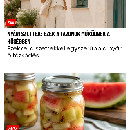
SIKK
NYÁRI SZETTEK: EZEK A FAZONOK MŰKÖDNEK A
HŐSÉGBEN
Ezekkel a szettekkel egyszerűbb a nyári
öltözködés.
FAZÉK