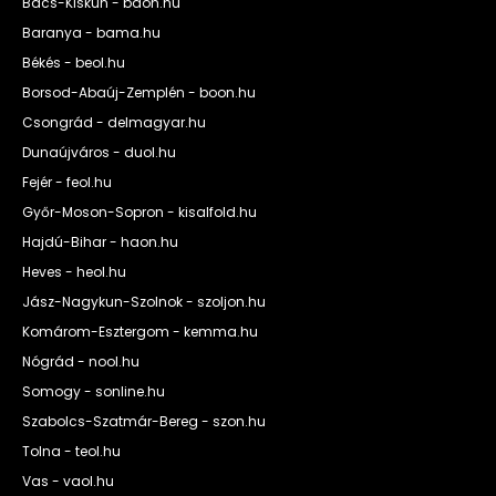
Bács-Kiskun - baon.hu
Baranya - bama.hu
Békés - beol.hu
Borsod-Abaúj-Zemplén - boon.hu
Csongrád - delmagyar.hu
Dunaújváros - duol.hu
Fejér - feol.hu
Győr-Moson-Sopron - kisalfold.hu
Hajdú-Bihar - haon.hu
Heves - heol.hu
Jász-Nagykun-Szolnok - szoljon.hu
Komárom-Esztergom - kemma.hu
Nógrád - nool.hu
Somogy - sonline.hu
Szabolcs-Szatmár-Bereg - szon.hu
Tolna - teol.hu
Vas - vaol.hu