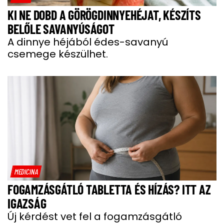
KI NE DOBD A GÖRÖGDINNYEHÉJAT, KÉSZÍTS
BELŐLE SAVANYÚSÁGOT
A dinnye héjából édes-savanyú
csemege készülhet.
MEDICINA
FOGAMZÁSGÁTLÓ TABLETTA ÉS HÍZÁS? ITT AZ
IGAZSÁG
Új kérdést vet fel a fogamzásgátló