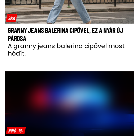
SIKK
GRANNY JEANS BALERINA CIPŐVEL, EZ A NYÁR ÚJ
PÁROSA
A granny jeans balerina cipővel most
hódít.
NÍNÓ
18+