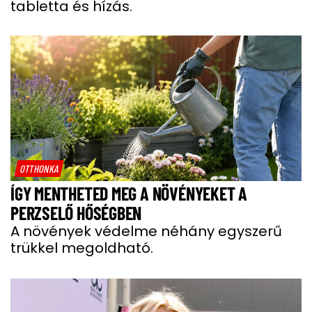
tabletta és hízás.
OTTHONKA
ÍGY MENTHETED MEG A NÖVÉNYEKET A
PERZSELŐ HŐSÉGBEN
A növények védelme néhány egyszerű
trükkel megoldható.