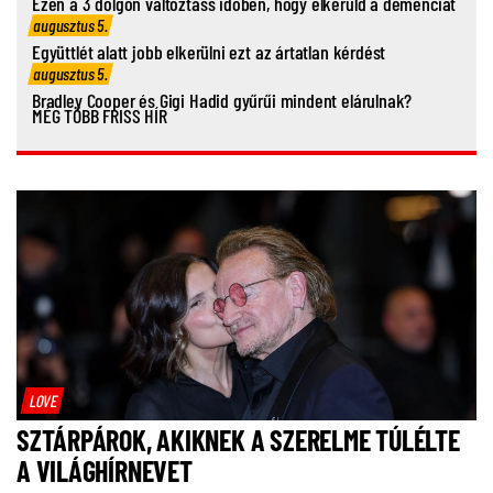
Ezen a 3 dolgon változtass időben, hogy elkerüld a demenciát
augusztus 5.
Együttlét alatt jobb elkerülni ezt az ártatlan kérdést
augusztus 5.
Bradley Cooper és Gigi Hadid gyűrűi mindent elárulnak?
MÉG TÖBB FRISS HÍR
LOVE
SZTÁRPÁROK, AKIKNEK A SZERELME TÚLÉLTE
A VILÁGHÍRNEVET