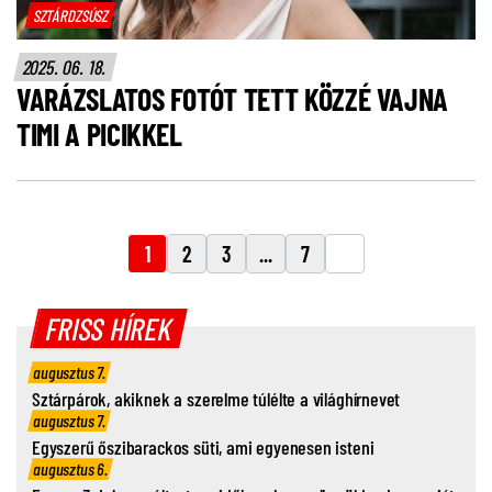
SZTÁRDZSÚSZ
2025. 06. 18.
VARÁZSLATOS FOTÓT TETT KÖZZÉ VAJNA
TIMI A PICIKKEL
1
2
3
...
7
FRISS HÍREK
augusztus 7.
Sztárpárok, akiknek a szerelme túlélte a világhírnevet
augusztus 7.
Egyszerű őszibarackos süti, ami egyenesen isteni
augusztus 6.