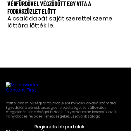
VÉRFÜRDŐVEL VÉGZŐDÖTT EGY VITA A
FODRÁSZÜZLET ELŐTT
A családapát saját szerettei szeme
láttára lőtték le.
Portfóliónk minőségi tartalmat jelent minden olvasó számára.
Egyedülálló elérést, országos lefedettséget és változatos
megjelenési lehetőséget biztosít. Folyamatosan keressük az új
irányokat és fejlődési lehetőségeket. Ez jövőnk záloga.
Regionális hírportálok