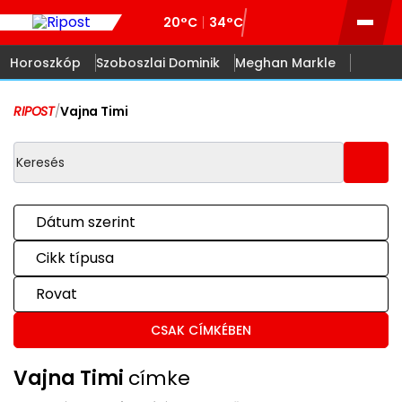
20°C
34°C
Horoszkóp
Szoboszlai Dominik
Meghan Markle
RIPOST
/
Vajna Timi
Dátum szerint
Cikk típusa
Rovat
CSAK CÍMKÉBEN
Vajna Timi
címke