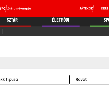
5°C
Lőrinc névnapja
JÁTÉKOK
KERE
SZTÁR
ÉLETMÓDI
SP
ikk típusa
Rovat