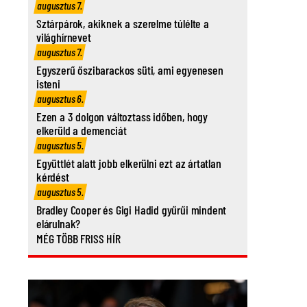
augusztus 7.
Sztárpárok, akiknek a szerelme túlélte a
világhírnevet
augusztus 7.
Egyszerű őszibarackos süti, ami egyenesen
isteni
augusztus 6.
Ezen a 3 dolgon változtass időben, hogy
elkerüld a demenciát
augusztus 5.
Együttlét alatt jobb elkerülni ezt az ártatlan
kérdést
augusztus 5.
Bradley Cooper és Gigi Hadid gyűrűi mindent
elárulnak?
MÉG TÖBB FRISS HÍR