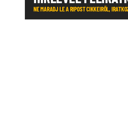
NE MARADJ LE A RIPOST CIKKEIRŐL, IRATK