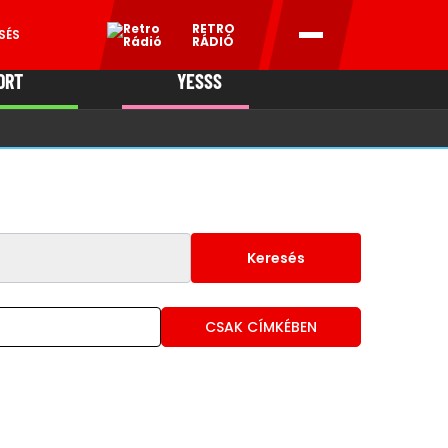
RETRO
SÉS
RÁDIÓ
ORT
YESSS
MANI
Keresés
CSAK CÍMKÉBEN