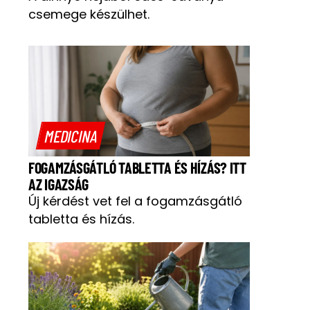
csemege készülhet.
MEDICINA
FOGAMZÁSGÁTLÓ TABLETTA ÉS HÍZÁS? ITT
AZ IGAZSÁG
Új kérdést vet fel a fogamzásgátló
tabletta és hízás.