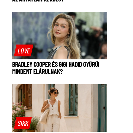
LOVE
BRADLEY COOPER ÉS GIGI HADID GYŰRŰI
MINDENT ELÁRULNAK?
SIKK