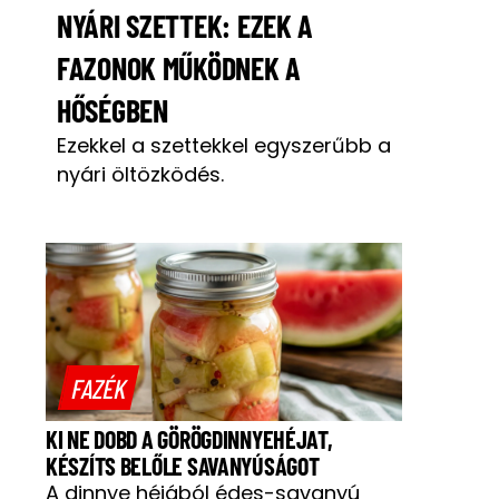
NYÁRI SZETTEK: EZEK A
FAZONOK MŰKÖDNEK A
HŐSÉGBEN
Ezekkel a szettekkel egyszerűbb a
nyári öltözködés.
FAZÉK
KI NE DOBD A GÖRÖGDINNYEHÉJAT,
KÉSZÍTS BELŐLE SAVANYÚSÁGOT
A dinnye héjából édes-savanyú