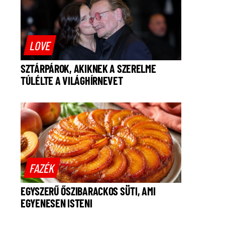
LOVE
SZTÁRPÁROK, AKIKNEK A SZERELME
TÚLÉLTE A VILÁGHÍRNEVET
FAZÉK
EGYSZERŰ ŐSZIBARACKOS SÜTI, AMI
EGYENESEN ISTENI