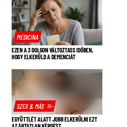
MEDICINA
EZEN A 3 DOLGON VÁLTOZTASS IDŐBEN,
HOGY ELKERÜLD A DEMENCIÁT
SZEX & MÁS
18+
EGYÜTTLÉT ALATT JOBB ELKERÜLNI EZT
AZ ÁRTATLAN KÉRDÉST