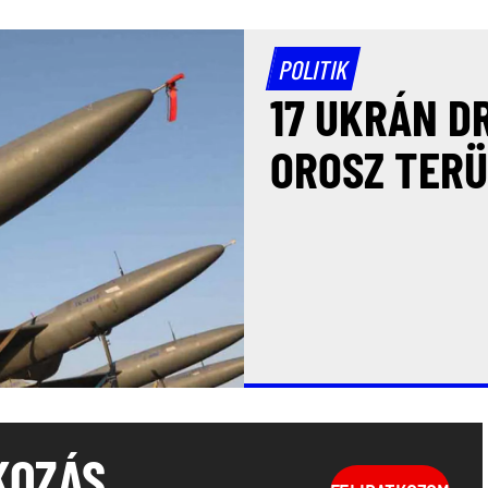
POLITIK
17 UKRÁN D
OROSZ TERÜ
KOZÁS