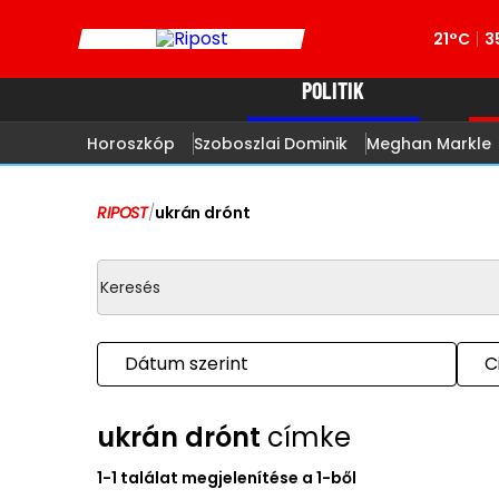
21°C
3
POLITIK
Horoszkóp
Szoboszlai Dominik
Meghan Markle
RIPOST
/
ukrán drónt
Dátum szerint
C
ukrán drónt
címke
1-1 találat megjelenítése a 1-ből