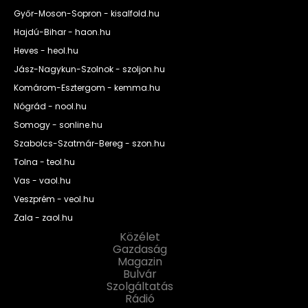
Győr-Moson-Sopron - kisalfold.hu
Hajdú-Bihar - haon.hu
Heves - heol.hu
Jász-Nagykun-Szolnok - szoljon.hu
Komárom-Esztergom - kemma.hu
Nógrád - nool.hu
Somogy - sonline.hu
Szabolcs-Szatmár-Bereg - szon.hu
Tolna - teol.hu
Vas - vaol.hu
Veszprém - veol.hu
Zala - zaol.hu
Közélet
Gazdaság
Magazin
Bulvár
Szolgáltatás
Rádió