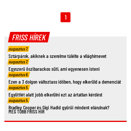
1
FRISS HÍREK
augusztus 7.
Sztárpárok, akiknek a szerelme túlélte a világhírnevet
augusztus 7.
Egyszerű őszibarackos süti, ami egyenesen isteni
augusztus 6.
Ezen a 3 dolgon változtass időben, hogy elkerüld a demenciát
augusztus 5.
Együttlét alatt jobb elkerülni ezt az ártatlan kérdést
augusztus 5.
Bradley Cooper és Gigi Hadid gyűrűi mindent elárulnak?
MÉG TÖBB FRISS HÍR