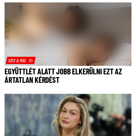
SZEX & MÁS
18+
EGYÜTTLÉT ALATT JOBB ELKERÜLNI EZT AZ
ÁRTATLAN KÉRDÉST