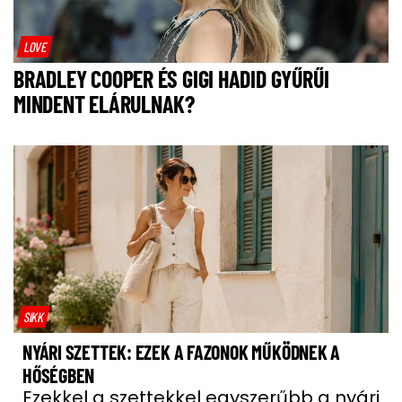
LOVE
BRADLEY COOPER ÉS GIGI HADID GYŰRŰI
MINDENT ELÁRULNAK?
SIKK
NYÁRI SZETTEK: EZEK A FAZONOK MŰKÖDNEK A
HŐSÉGBEN
Ezekkel a szettekkel egyszerűbb a nyári