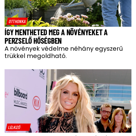
OTTHONKA
ÍGY MENTHETED MEG A NÖVÉNYEKET A
PERZSELŐ HŐSÉGBEN
A növények védelme néhány egyszerű
trükkel megoldható.
LELKIZŐ