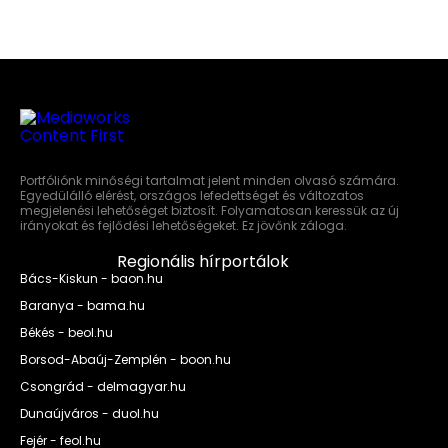
Portfóliónk minőségi tartalmat jelent minden olvasó számára.
Egyedülálló elérést, országos lefedettséget és változatos
megjelenési lehetőséget biztosít. Folyamatosan keressük az új
irányokat és fejlődési lehetőségeket. Ez jövőnk záloga.
Regionális hírportálok
Bács-Kiskun - baon.hu
Baranya - bama.hu
Békés - beol.hu
Borsod-Abaúj-Zemplén - boon.hu
Csongrád - delmagyar.hu
Dunaújváros - duol.hu
Fejér - feol.hu