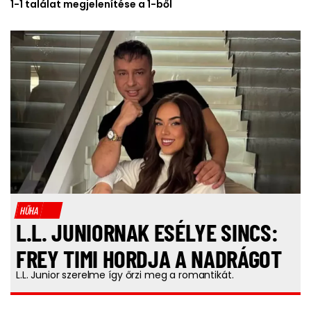
1-1 találat megjelenítése a 1-ből
HŰHA
L.L. JUNIORNAK ESÉLYE SINCS:
FREY TIMI HORDJA A NADRÁGOT
L.L. Junior szerelme így őrzi meg a romantikát.