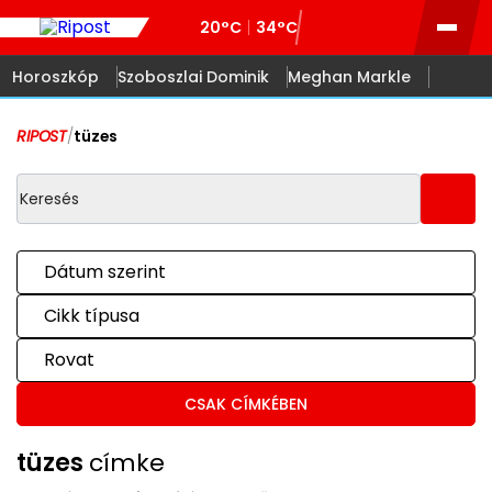
20°C
34°C
Horoszkóp
Szoboszlai Dominik
Meghan Markle
RIPOST
/
tüzes
Dátum szerint
Cikk típusa
Rovat
CSAK CÍMKÉBEN
tüzes
címke