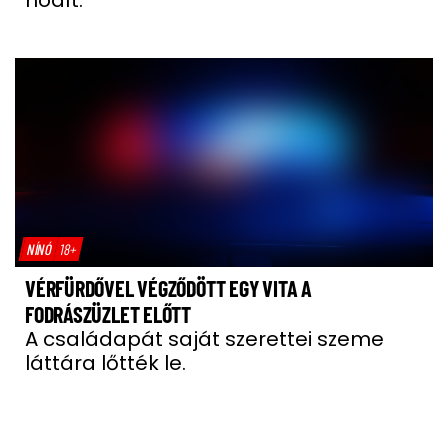
hódít.
NÍNÓ
18+
VÉRFÜRDŐVEL VÉGZŐDÖTT EGY VITA A
FODRÁSZÜZLET ELŐTT
A családapát saját szerettei szeme
láttára lőtték le.