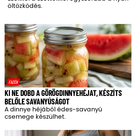
öltözködés.
FAZÉK
KI NE DOBD A GÖRÖGDINNYEHÉJAT, KÉSZÍTS
BELŐLE SAVANYÚSÁGOT
A dinnye héjából édes-savanyú
csemege készülhet.