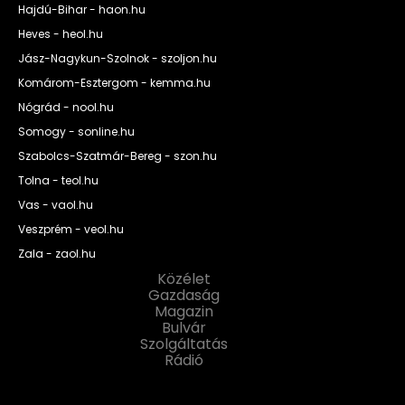
Hajdú-Bihar - haon.hu
Heves - heol.hu
Jász-Nagykun-Szolnok - szoljon.hu
Komárom-Esztergom - kemma.hu
Nógrád - nool.hu
Somogy - sonline.hu
Szabolcs-Szatmár-Bereg - szon.hu
Tolna - teol.hu
Vas - vaol.hu
Veszprém - veol.hu
Zala - zaol.hu
Közélet
Gazdaság
Magazin
Bulvár
Szolgáltatás
Rádió