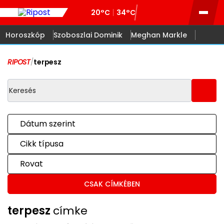
20°C
34°C
Horoszkóp
Szoboszlai Dominik
Meghan Markle
RIPOST
/
terpesz
Dátum szerint
Cikk típusa
Rovat
CSAK CÍMKÉBEN
terpesz
címke