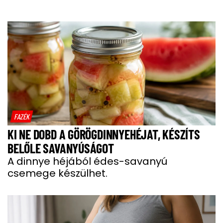
FAZÉK
KI NE DOBD A GÖRÖGDINNYEHÉJAT, KÉSZÍTS
BELŐLE SAVANYÚSÁGOT
A dinnye héjából édes-savanyú
csemege készülhet.