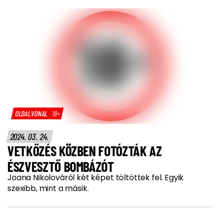
OLDALVONAL
18+
2024. 03. 24.
VETKŐZÉS KÖZBEN FOTÓZTÁK AZ
ÉSZVESZTŐ BOMBÁZÓT
Joana Nikolováról két képet töltöttek fel. Egyik
szexibb, mint a másik.