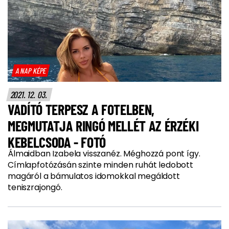
A NAP KÉPE
2021. 12. 03.
VADÍTÓ TERPESZ A FOTELBEN,
MEGMUTATJA RINGÓ MELLÉT AZ ÉRZÉKI
KEBELCSODA - FOTÓ
Álmaidban Izabela visszanéz. Méghozzá pont így.
Címlapfotózásán szinte minden ruhát ledobott
magáról a bámulatos idomokkal megáldott
teniszrajongó.