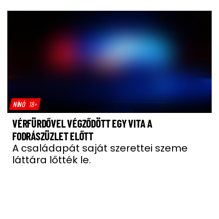
NÍNÓ
18+
VÉRFÜRDŐVEL VÉGZŐDÖTT EGY VITA A
FODRÁSZÜZLET ELŐTT
A családapát saját szerettei szeme
láttára lőtték le.