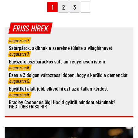
1
2
3
FRISS HÍREK
augusztus 7.
Sztárpárok, akiknek a szerelme túlélte a világhírnevet
augusztus 7.
Egyszerű őszibarackos süti, ami egyenesen isteni
augusztus 6.
Ezen a 3 dolgon változtass időben, hogy elkerüld a demenciát
augusztus 5.
Együttlét alatt jobb elkerülni ezt az ártatlan kérdést
augusztus 5.
Bradley Cooper és Gigi Hadid gyűrűi mindent elárulnak?
MÉG TÖBB FRISS HÍR