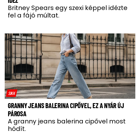
IDÉZ
Britney Spears egy szexi képpel idézte
fel a fájó múltat.
SIKK
GRANNY JEANS BALERINA CIPŐVEL, EZ A NYÁR ÚJ
PÁROSA
A granny jeans balerina cipővel most
hódít.