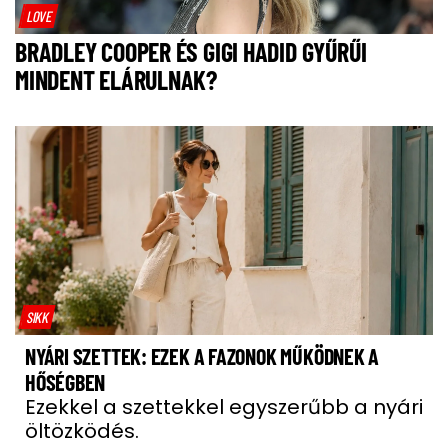
LOVE
BRADLEY COOPER ÉS GIGI HADID GYŰRŰI
MINDENT ELÁRULNAK?
SIKK
NYÁRI SZETTEK: EZEK A FAZONOK MŰKÖDNEK A
HŐSÉGBEN
Ezekkel a szettekkel egyszerűbb a nyári
öltözködés.