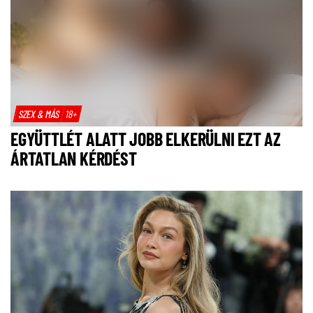
SZEX & MÁS
18+
EGYÜTTLÉT ALATT JOBB ELKERÜLNI EZT AZ
ÁRTATLAN KÉRDÉST