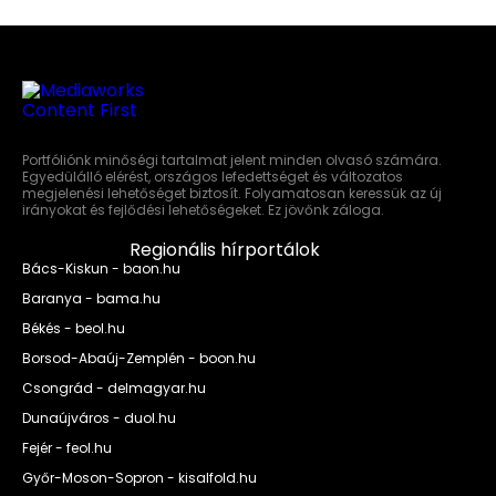
Portfóliónk minőségi tartalmat jelent minden olvasó számára.
Egyedülálló elérést, országos lefedettséget és változatos
megjelenési lehetőséget biztosít. Folyamatosan keressük az új
irányokat és fejlődési lehetőségeket. Ez jövőnk záloga.
Regionális hírportálok
Bács-Kiskun - baon.hu
Baranya - bama.hu
Békés - beol.hu
Borsod-Abaúj-Zemplén - boon.hu
Csongrád - delmagyar.hu
Dunaújváros - duol.hu
Fejér - feol.hu
Győr-Moson-Sopron - kisalfold.hu