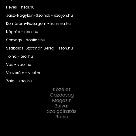
Heves - heol.hu
Jász-Nagykun-Szolnok - szoljon.hu
Komárom-Esztergom - kemma.hu
Nógrád - nool.hu
Somogy - sonline.hu
Szabolcs-Szatmár-Bereg - szon.hu
Tolna - teol.hu
Vas - vaol.hu
Veszprém - veol.hu
Zala - zaol.hu
Közélet
Gazdaság
Magazin
Bulvár
Szolgáltatás
Rádió