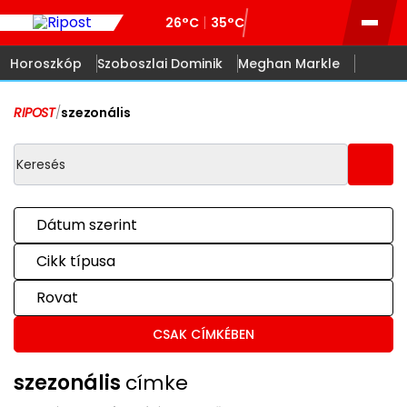
26°C
35°C
Horoszkóp
Szoboszlai Dominik
Meghan Markle
RIPOST
/
szezonális
Dátum szerint
Cikk típusa
Rovat
CSAK CÍMKÉBEN
szezonális
címke