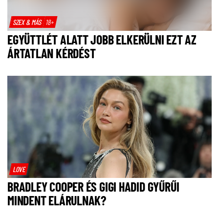
SZEX & MÁS
18+
EGYÜTTLÉT ALATT JOBB ELKERÜLNI EZT AZ
ÁRTATLAN KÉRDÉST
LOVE
BRADLEY COOPER ÉS GIGI HADID GYŰRŰI
MINDENT ELÁRULNAK?