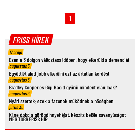
1
FRISS HÍREK
17 órája
Ezen a 3 dolgon változtass időben, hogy elkerüld a demenciát
augusztus 5.
Együttlét alatt jobb elkerülni ezt az ártatlan kérdést
augusztus 5.
Bradley Cooper és Gigi Hadid gyűrűi mindent elárulnak?
augusztus 3.
Nyári szettek: ezek a fazonok működnek a hőségben
július 31.
Ki ne dobd a görögdinnyehéjat, készíts belőle savanyúságot
MÉG TÖBB FRISS HÍR