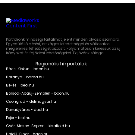
Portfóliónk minőségi tartalmat jelent minden olvasó számára.
Egyedülálló elérést, országos lefedettséget és változatos
megjelenési lehetőséget biztosít. Folyamatosan keressük az új
irányokat és fejlődési lehetőségeket. Ez jövőnk záloga.
Regionális hírportálok
Bács-Kiskun - baon.hu
Baranya - bama.hu
Békés - beol.hu
Borsod-Abaúj-Zemplén - boon.hu
Csongrád - delmagyar.hu
Dunaújváros - duol.hu
Fejér - feol.hu
Győr-Moson-Sopron - kisalfold.hu
Hajdú-Bihar - haon.hu