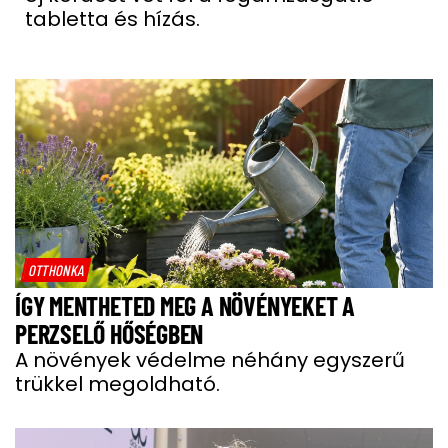
tabletta és hízás.
OTTHONKA
ÍGY MENTHETED MEG A NÖVÉNYEKET A
PERZSELŐ HŐSÉGBEN
A növények védelme néhány egyszerű
trükkel megoldható.