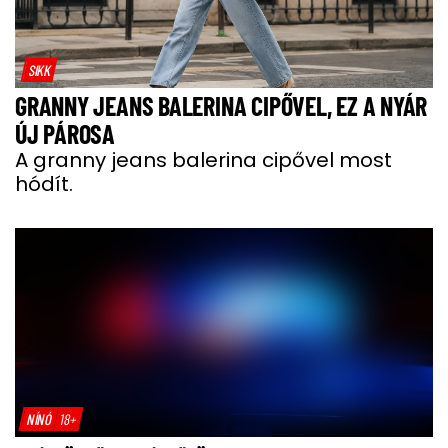
SIKK
GRANNY JEANS BALERINA CIPŐVEL, EZ A NYÁR
ÚJ PÁROSA
A granny jeans balerina cipővel most
hódít.
NÍNÓ
18+