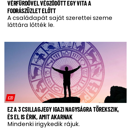
VÉRFÜRDŐVEL VÉGZŐDÖTT EGY VITA A
FODRÁSZÜZLET ELŐTT
A családapát saját szerettei szeme
láttára lőtték le.
EZO
EZ A 3 CSILLAGJEGY IGAZI NAGYSÁGRA TÖREKSZIK,
ÉS EL IS ÉRIK, AMIT AKARNAK
Mindenki irigykedik rájuk.