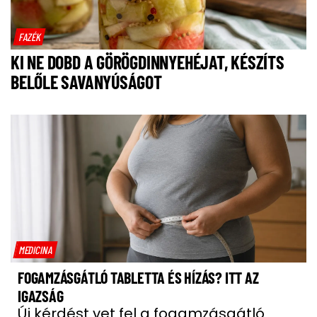
FAZÉK
KI NE DOBD A GÖRÖGDINNYEHÉJAT, KÉSZÍTS
BELŐLE SAVANYÚSÁGOT
MEDICINA
FOGAMZÁSGÁTLÓ TABLETTA ÉS HÍZÁS? ITT AZ
IGAZSÁG
Új kérdést vet fel a fogamzásgátló