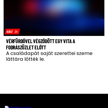
NÍNÓ
18+
VÉRFÜRDŐVEL VÉGZŐDÖTT EGY VITA A
FODRÁSZÜZLET ELŐTT
A családapát saját szerettei szeme
láttára lőtték le.