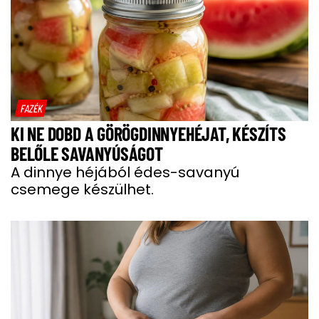
FAZÉK
KI NE DOBD A GÖRÖGDINNYEHÉJAT, KÉSZÍTS
BELŐLE SAVANYÚSÁGOT
A dinnye héjából édes-savanyú
csemege készülhet.