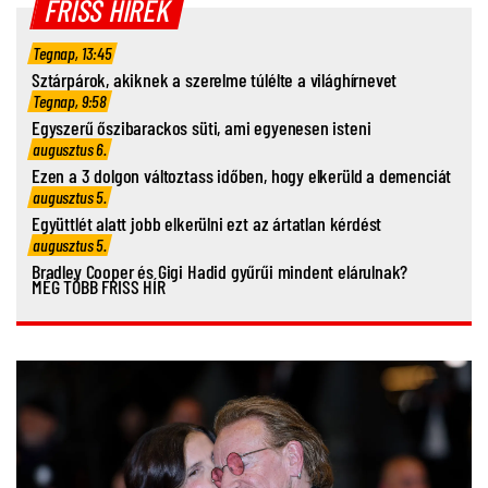
FRISS HÍREK
Tegnap, 13:45
Sztárpárok, akiknek a szerelme túlélte a világhírnevet
Tegnap, 9:58
Egyszerű őszibarackos süti, ami egyenesen isteni
augusztus 6.
Ezen a 3 dolgon változtass időben, hogy elkerüld a demenciát
augusztus 5.
Együttlét alatt jobb elkerülni ezt az ártatlan kérdést
augusztus 5.
Bradley Cooper és Gigi Hadid gyűrűi mindent elárulnak?
MÉG TÖBB FRISS HÍR