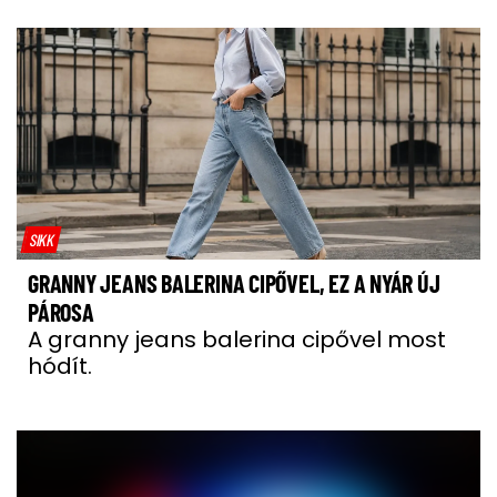
SIKK
GRANNY JEANS BALERINA CIPŐVEL, EZ A NYÁR ÚJ
PÁROSA
A granny jeans balerina cipővel most
hódít.