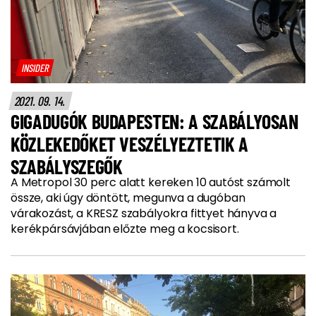
INSIDER
2021. 09. 14.
GIGADUGÓK BUDAPESTEN: A SZABÁLYOSAN
KÖZLEKEDŐKET VESZÉLYEZTETIK A
SZABÁLYSZEGŐK
A Metropol 30 perc alatt kereken 10 autóst számolt
össze, aki úgy döntött, megunva a dugóban
várakozást, a KRESZ szabályokra fittyet hányva a
kerékpársávjában előzte meg a kocsisort.