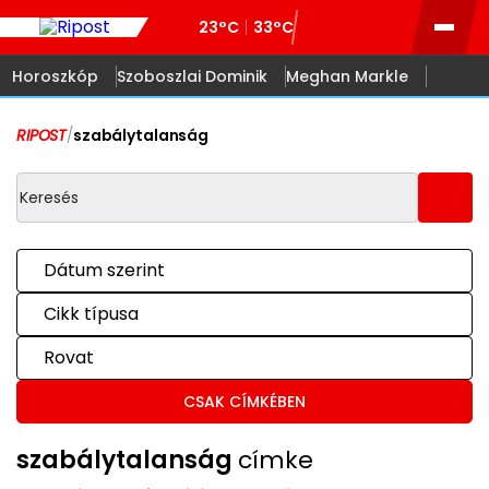
23°C
33°C
Horoszkóp
Szoboszlai Dominik
Meghan Markle
RIPOST
/
szabálytalanság
Dátum szerint
Cikk típusa
Rovat
CSAK CÍMKÉBEN
szabálytalanság
címke