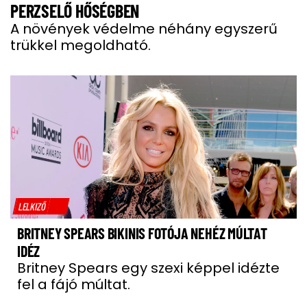
PERZSELŐ HŐSÉGBEN
A növények védelme néhány egyszerű
trükkel megoldható.
LELKIZŐ
BRITNEY SPEARS BIKINIS FOTÓJA NEHÉZ MÚLTAT
IDÉZ
Britney Spears egy szexi képpel idézte
fel a fájó múltat.