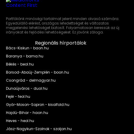
Portfóliónk minőségi tartalmat jelent minden olvasó számára.
Egyedülálló elérést, országos lefedettséget és változatos
megjelenési lehetőséget biztosít. Folyamatosan keressük az új
irányokat és fejlődési lehetőségeket. Ez jövőnk záloga.
Regionális hírportálok
Bács-Kiskun - baon.hu
Baranya - bama.hu
Békés - beol.hu
Borsod-Abaúj-Zemplén - boon.hu
Csongrád - delmagyar.hu
Dunaújváros - duol.hu
Fejér - feol.hu
Győr-Moson-Sopron - kisalfold.hu
Hajdú-Bihar - haon.hu
Heves - heol.hu
Jász-Nagykun-Szolnok - szoljon.hu