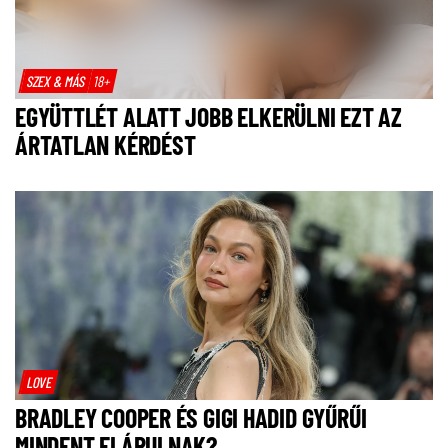
SZEX & MÁS
18+
EGYÜTTLÉT ALATT JOBB ELKERÜLNI EZT AZ
ÁRTATLAN KÉRDÉST
LOVE
BRADLEY COOPER ÉS GIGI HADID GYŰRŰI
MINDENT ELÁRULNAK?