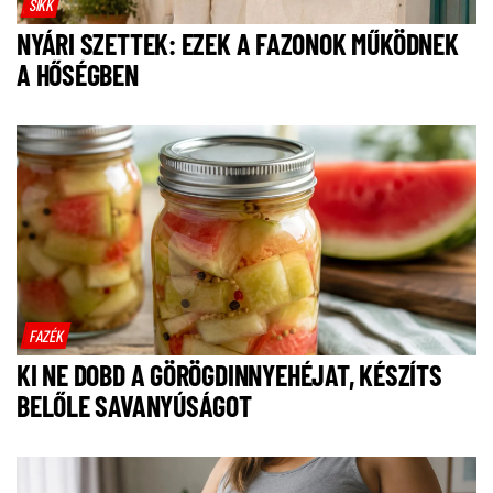
SIKK
NYÁRI SZETTEK: EZEK A FAZONOK MŰKÖDNEK
A HŐSÉGBEN
FAZÉK
KI NE DOBD A GÖRÖGDINNYEHÉJAT, KÉSZÍTS
BELŐLE SAVANYÚSÁGOT