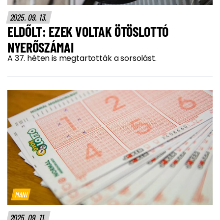
2025. 09. 13.
ELDŐLT: EZEK VOLTAK ÖTÖSLOTTÓ
NYERŐSZÁMAI
A 37. héten is megtartották a sorsolást.
MANI
2025. 09. 11.