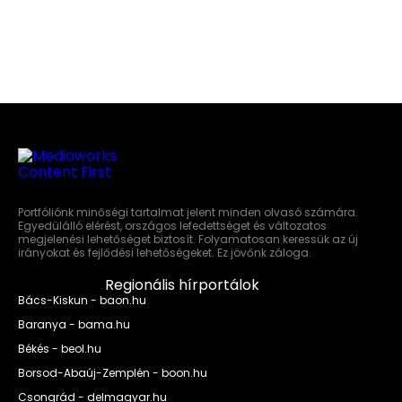
Portfóliónk minőségi tartalmat jelent minden olvasó számára.
Egyedülálló elérést, országos lefedettséget és változatos
megjelenési lehetőséget biztosít. Folyamatosan keressük az új
irányokat és fejlődési lehetőségeket. Ez jövőnk záloga.
Regionális hírportálok
Bács-Kiskun - baon.hu
Baranya - bama.hu
Békés - beol.hu
Borsod-Abaúj-Zemplén - boon.hu
Csongrád - delmagyar.hu