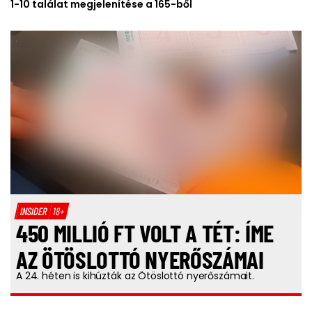
1-10 találat megjelenítése a 165-ből
INSIDER
18+
450 MILLIÓ FT VOLT A TÉT: ÍME
AZ ÖTÖSLOTTÓ NYERŐSZÁMAI
A 24. héten is kihúzták az Ötöslottó nyerőszámait.