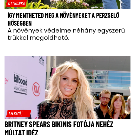
OTTHONKA
ÍGY MENTHETED MEG A NÖVÉNYEKET A PERZSELŐ
HŐSÉGBEN
A növények védelme néhány egyszerű
trükkel megoldható.
LELKIZŐ
BRITNEY SPEARS BIKINIS FOTÓJA NEHÉZ
MÚLTAT IDÉZ