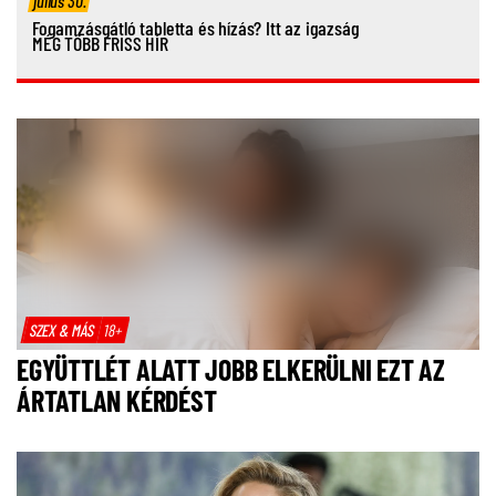
július 30.
Fogamzásgátló tabletta és hízás? Itt az igazság
MÉG TÖBB FRISS HÍR
SZEX & MÁS
18+
EGYÜTTLÉT ALATT JOBB ELKERÜLNI EZT AZ
ÁRTATLAN KÉRDÉST