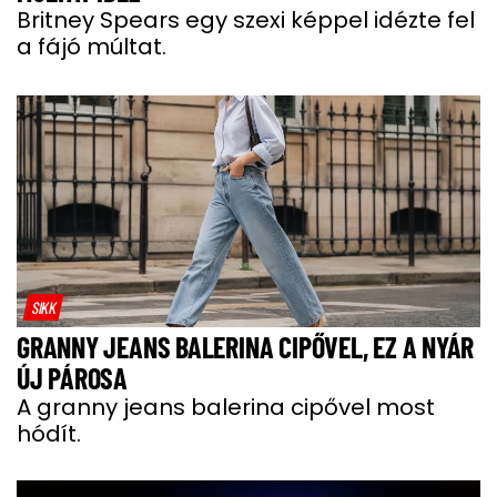
Britney Spears egy szexi képpel idézte fel
a fájó múltat.
SIKK
GRANNY JEANS BALERINA CIPŐVEL, EZ A NYÁR
ÚJ PÁROSA
A granny jeans balerina cipővel most
hódít.