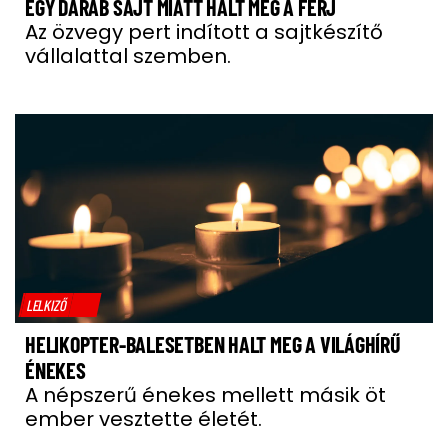
EGY DARAB SAJT MIATT HALT MEG A FÉRJ
Az özvegy pert indított a sajtkészítő
vállalattal szemben.
LELKIZŐ
HELIKOPTER-BALESETBEN HALT MEG A VILÁGHÍRŰ
ÉNEKES
A népszerű énekes mellett másik öt
ember vesztette életét.