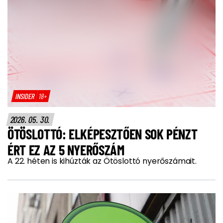
INSIDER
18+
2026. 05. 30.
ÖTÖSLOTTÓ: ELKÉPESZTŐEN SOK PÉNZT
ÉRT EZ AZ 5 NYERŐSZÁM
A 22. héten is kihúzták az Ötöslottó nyerőszámait.