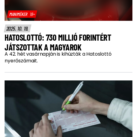
MANIMÉKER
18+
2025. 10. 19.
HATOSLOTTÓ: 730 MILLIÓ FORINTÉRT
JÁTSZOTTAK A MAGYAROK
A 42. hét vasárnapján is kihúzták a Hatoslottó
nyerőszámait.