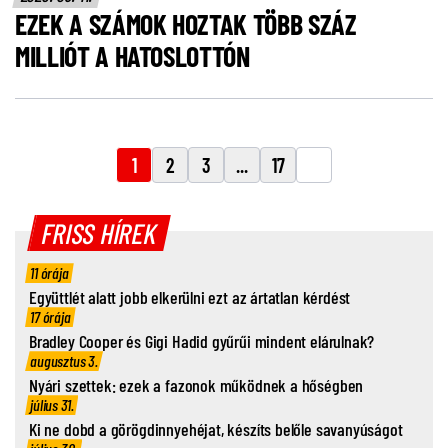
EZEK A SZÁMOK HOZTAK TÖBB SZÁZ
MILLIÓT A HATOSLOTTÓN
1
2
3
...
17
FRISS HÍREK
11 órája
Együttlét alatt jobb elkerülni ezt az ártatlan kérdést
17 órája
Bradley Cooper és Gigi Hadid gyűrűi mindent elárulnak?
augusztus 3.
Nyári szettek: ezek a fazonok működnek a hőségben
július 31.
Ki ne dobd a görögdinnyehéjat, készíts belőle savanyúságot