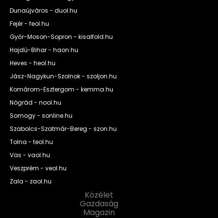
Dunaújváros - duol.hu
Fejér - feol.hu
Győr-Moson-Sopron - kisalfold.hu
Hajdú-Bihar - haon.hu
Heves - heol.hu
Jász-Nagykun-Szolnok - szoljon.hu
Komárom-Esztergom - kemma.hu
Nógrád - nool.hu
Somogy - sonline.hu
Szabolcs-Szatmár-Bereg - szon.hu
Tolna - teol.hu
Vas - vaol.hu
Veszprém - veol.hu
Zala - zaol.hu
Közélet
Gazdaság
Magazin