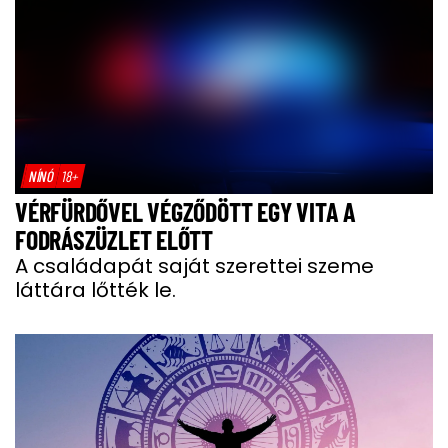
NÍNÓ
18+
VÉRFÜRDŐVEL VÉGZŐDÖTT EGY VITA A
FODRÁSZÜZLET ELŐTT
A családapát saját szerettei szeme
láttára lőtték le.