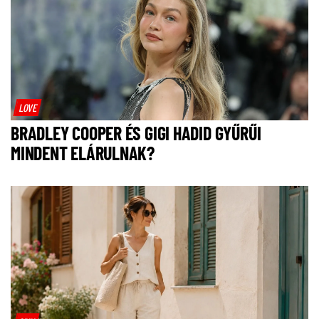
LOVE
BRADLEY COOPER ÉS GIGI HADID GYŰRŰI
MINDENT ELÁRULNAK?