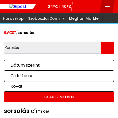
24°C
40°C
Horoszkóp
Szoboszlai Dominik
Meghan Markle
RIPOST
/
sorsolás
Dátum szerint
Cikk típusa
Rovat
CSAK CÍMKÉBEN
sorsolás
címke