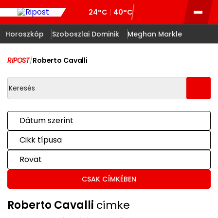
24°C
40°C
Horoszkóp
Szoboszlai Dominik
Meghan Markle
RIPOST
/
Roberto Cavalli
Dátum szerint
Cikk típusa
Rovat
CSAK CÍMKÉBEN
Roberto Cavalli
címke