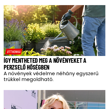
OTTHONKA
ÍGY MENTHETED MEG A NÖVÉNYEKET A
PERZSELŐ HŐSÉGBEN
A növények védelme néhány egyszerű
trükkel megoldható.