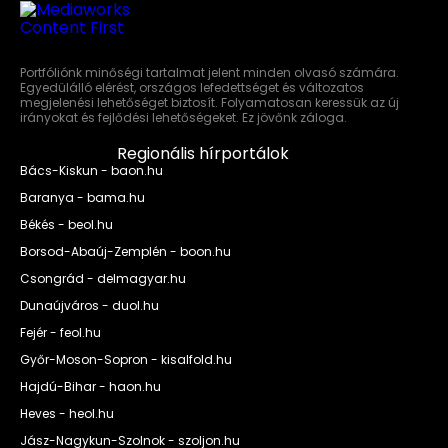
Portfóliónk minőségi tartalmat jelent minden olvasó számára.
Egyedülálló elérést, országos lefedettséget és változatos
megjelenési lehetőséget biztosít. Folyamatosan keressük az új
irányokat és fejlődési lehetőségeket. Ez jövőnk záloga.
Regionális hírportálok
Bács-Kiskun - baon.hu
Baranya - bama.hu
Békés - beol.hu
Borsod-Abaúj-Zemplén - boon.hu
Csongrád - delmagyar.hu
Dunaújváros - duol.hu
Fejér - feol.hu
Győr-Moson-Sopron - kisalfold.hu
Hajdú-Bihar - haon.hu
Heves - heol.hu
Jász-Nagykun-Szolnok - szoljon.hu