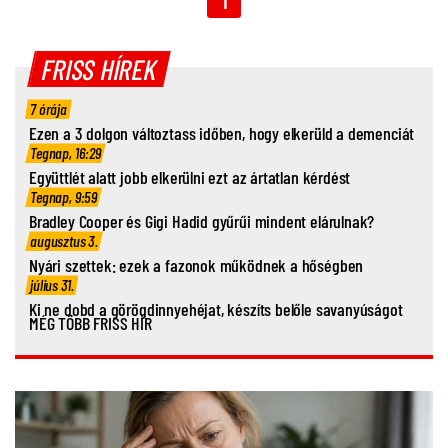
1
FRISS HÍREK
7 órája
Ezen a 3 dolgon változtass időben, hogy elkerüld a demenciát
Tegnap, 16:29
Együttlét alatt jobb elkerülni ezt az ártatlan kérdést
Tegnap, 9:59
Bradley Cooper és Gigi Hadid gyűrűi mindent elárulnak?
augusztus 3.
Nyári szettek: ezek a fazonok működnek a hőségben
július 31.
Ki ne dobd a görögdinnyehéjat, készíts belőle savanyúságot
MÉG TÖBB FRISS HÍR