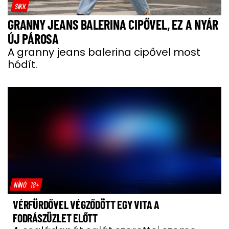
SIKK
GRANNY JEANS BALERINA CIPŐVEL, EZ A NYÁR
ÚJ PÁROSA
A granny jeans balerina cipővel most
hódít.
NÍNÓ
18+
VÉRFÜRDŐVEL VÉGZŐDÖTT EGY VITA A
FODRÁSZÜZLET ELŐTT