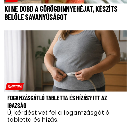
KI NE DOBD A GÖRÖGDINNYEHÉJAT, KÉSZÍTS
BELŐLE SAVANYÚSÁGOT
MEDICINA
FOGAMZÁSGÁTLÓ TABLETTA ÉS HÍZÁS? ITT AZ
IGAZSÁG
Új kérdést vet fel a fogamzásgátló
tabletta és hízás.