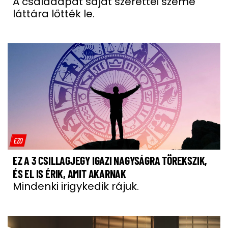
A családapát saját szerettei szeme
láttára lőtték le.
EZO
EZ A 3 CSILLAGJEGY IGAZI NAGYSÁGRA TÖREKSZIK,
ÉS EL IS ÉRIK, AMIT AKARNAK
Mindenki irigykedik rájuk.