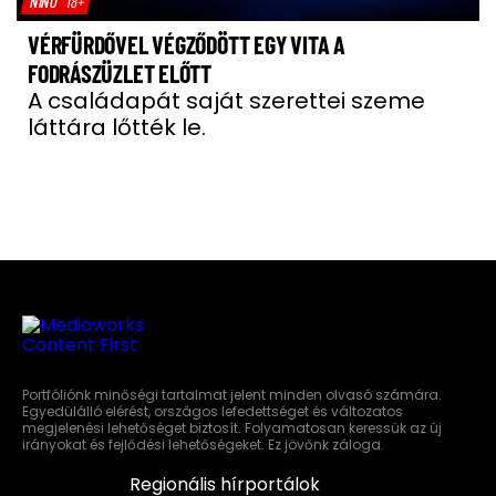
NÍNÓ
18+
VÉRFÜRDŐVEL VÉGZŐDÖTT EGY VITA A
FODRÁSZÜZLET ELŐTT
A családapát saját szerettei szeme
láttára lőtték le.
Portfóliónk minőségi tartalmat jelent minden olvasó számára.
Egyedülálló elérést, országos lefedettséget és változatos
megjelenési lehetőséget biztosít. Folyamatosan keressük az új
irányokat és fejlődési lehetőségeket. Ez jövőnk záloga.
Regionális hírportálok