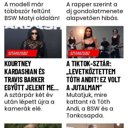
HUNGARY VERSENYZŐ
A modell már
GONDOLATMENET
A rapper szerint a
többször feltűnt
dj gondolatmenete
ZSÁKUTCA”
BSW Matyi oldalán!
alapvetően hibás.
SZTÁRDZSÚSZ
SZTÁRDZSÚSZ
KOURTNEY
A TIKTOK-SZTÁR:
KARDASHIAN ÉS
„LEVETKŐZTETTEM
TRAVIS BARKER
TÓTH ANDIT! EZ VOLT
EGYÜTT JELENT MEG
A JUTALMAM”
A VÖRÖS SZŐNYEGEN
A sztárpár két év
Mutatjuk, mire
után lépett újra a
kattant rá Tóth
kamerák elé.
Andi, a BSW és a
Tankcsapda.