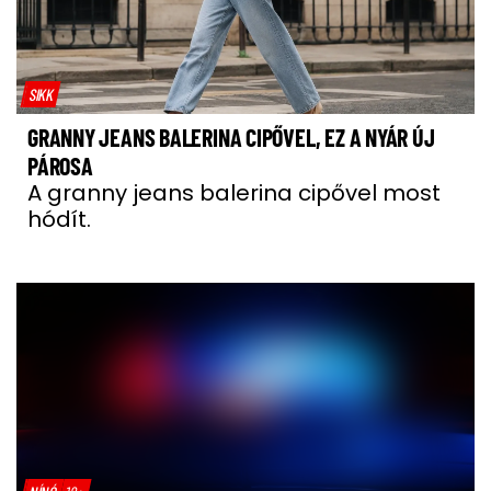
SIKK
GRANNY JEANS BALERINA CIPŐVEL, EZ A NYÁR ÚJ
PÁROSA
A granny jeans balerina cipővel most
hódít.