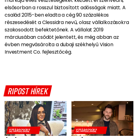
márkája éves veszteségeket kezdett el szenvedni,
elsősorban a rosszul biztosított adósságok miatt. A
család 2015-ben eladta a cég 90 százalékos
részesedését a Clessidra nevű, olasz vállalkozásokra
szakosodott befektetőnek. A vállalat 2019
márciusában csődöt jelentett, és még abban az
évben megvásárolta a dubaji székhelyű Vision
Investment Co. fejlesztőcég.
RIPOST HÍREK
SZTÁRDZSÚSZ
SZTÁRDZSÚSZ