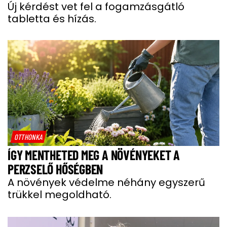
Új kérdést vet fel a fogamzásgátló
tabletta és hízás.
OTTHONKA
ÍGY MENTHETED MEG A NÖVÉNYEKET A
PERZSELŐ HŐSÉGBEN
A növények védelme néhány egyszerű
trükkel megoldható.