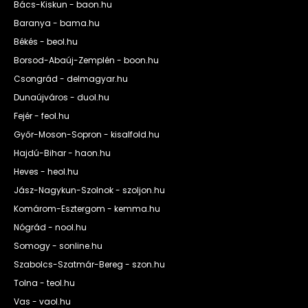
Bács-Kiskun - baon.hu
Baranya - bama.hu
Békés - beol.hu
Borsod-Abaúj-Zemplén - boon.hu
Csongrád - delmagyar.hu
Dunaújváros - duol.hu
Fejér - feol.hu
Győr-Moson-Sopron - kisalfold.hu
Hajdú-Bihar - haon.hu
Heves - heol.hu
Jász-Nagykun-Szolnok - szoljon.hu
Komárom-Esztergom - kemma.hu
Nógrád - nool.hu
Somogy - sonline.hu
Szabolcs-Szatmár-Bereg - szon.hu
Tolna - teol.hu
Vas - vaol.hu