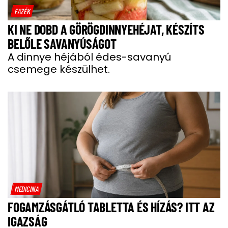
FAZÉK
KI NE DOBD A GÖRÖGDINNYEHÉJAT, KÉSZÍTS
BELŐLE SAVANYÚSÁGOT
A dinnye héjából édes-savanyú
csemege készülhet.
MEDICINA
FOGAMZÁSGÁTLÓ TABLETTA ÉS HÍZÁS? ITT AZ
IGAZSÁG