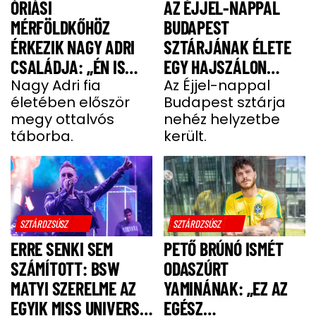
ÓRIÁSI
AZ ÉJJEL-NAPPAL
MÉRFÖLDKŐHÖZ
BUDAPEST
ÉRKEZIK NAGY ADRI
SZTÁRJÁNAK ÉLETE
CSALÁDJA: „ÉN IS
EGY HAJSZÁLON
UGYANÚGY IZGULOK,
Nagy Adri fia
LÓGOTT – SÖTÉT
Az Éjjel-nappal
életében először
Budapest sztárja
MINT Ő”
IDŐSZAKBÓL
megy ottalvós
nehéz helyzetbe
MENEKÜLT MEG A
táborba.
került.
SZTÁRAPUKA
SZTÁRDZSÚSZ
SZTÁRDZSÚSZ
ERRE SENKI SEM
PETŐ BRÚNÓ ISMÉT
SZÁMÍTOTT: BSW
ODASZÚRT
MATYI SZERELME AZ
YAMINÁNAK: „EZ AZ
EGYIK MISS UNIVERSE
EGÉSZ