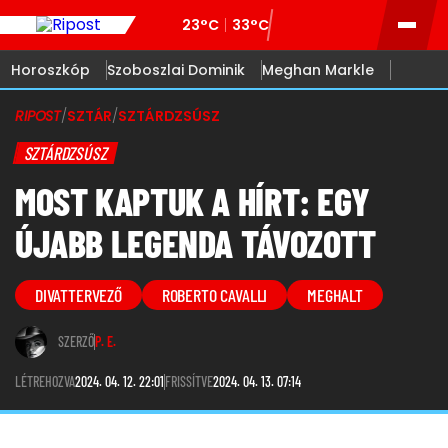
23°C
33°C
Horoszkóp
Szoboszlai Dominik
Meghan Markle
RIPOST
/
SZTÁR
/
SZTÁRDZSÚSZ
SZTÁRDZSÚSZ
MOST KAPTUK A HÍRT: EGY
ÚJABB LEGENDA TÁVOZOTT
DIVATTERVEZŐ
ROBERTO CAVALLI
MEGHALT
SZERZŐ
P. E.
LÉTREHOZVA
2024. 04. 12. 22:01
FRISSÍTVE
2024. 04. 13. 07:14