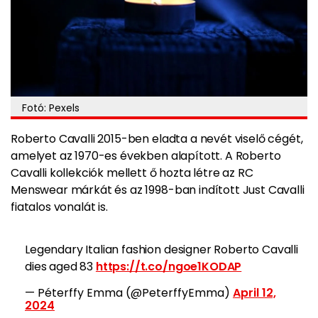
Fotó: Pexels
Roberto Cavalli 2015-ben eladta a nevét viselő cégét,
amelyet az 1970-es években alapított. A Roberto
Cavalli kollekciók mellett ő hozta létre az RC
Menswear márkát és az 1998-ban indított Just Cavalli
fiatalos vonalát is.
Legendary Italian fashion designer Roberto Cavalli
dies aged 83
https://t.co/ngoe1KODAP
— Péterffy Emma (@PeterffyEmma)
April 12,
2024