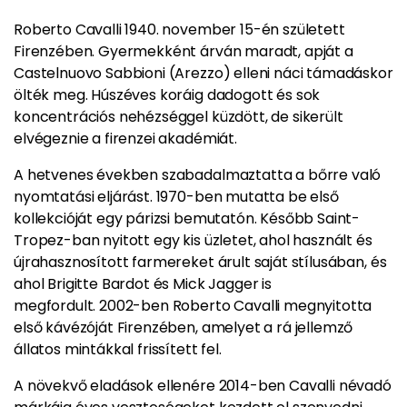
Roberto Cavalli 1940. november 15-én született
Firenzében. Gyermekként árván maradt, apját a
Castelnuovo Sabbioni (Arezzo) elleni náci támadáskor
ölték meg. Húszéves koráig dadogott és sok
koncentrációs nehézséggel küzdött, de sikerült
elvégeznie a firenzei akadémiát.
A hetvenes években szabadalmaztatta a bőrre való
nyomtatási eljárást. 1970-ben mutatta be első
kollekcióját egy párizsi bemutatón. Később Saint-
Tropez-ban nyitott egy kis üzletet, ahol használt és
újrahasznosított farmereket árult saját stílusában, és
ahol Brigitte Bardot és Mick Jagger is
megfordult. 2002-ben Roberto Cavalli megnyitotta
első kávézóját Firenzében, amelyet a rá jellemző
állatos mintákkal frissített fel.
A növekvő eladások ellenére 2014-ben Cavalli névadó