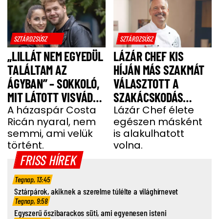
SZTÁRDZSÚSZ
SZTÁRDZSÚSZ
„LILLÁT NEM EGYEDÜL
LÁZÁR CHEF KIS
TALÁLTAM AZ
HÍJÁN MÁS SZAKMÁT
ÁGYBAN” – SOKKOLÓ,
VÁLASZTOTT A
MIT LÁTOTT VISVÁDER
SZAKÁCSKODÁS
TAMÁS
A házaspár Costa
HELYETT
Lázár Chef élete
Ricán nyaral, nem
egészen másként
semmi, ami velük
is alakulhatott
történt.
volna.
FRISS HÍREK
Tegnap, 13:45
Sztárpárok, akiknek a szerelme túlélte a világhírnevet
Tegnap, 9:58
Egyszerű őszibarackos süti, ami egyenesen isteni