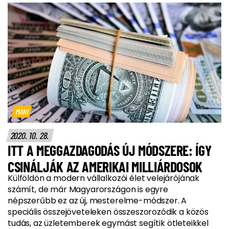
MANI
2020. 10. 28.
ITT A MEGGAZDAGODÁS ÚJ MÓDSZERE: ÍGY
CSINÁLJÁK AZ AMERIKAI MILLIÁRDOSOK
Külföldön a modern vállalkozói élet velejárójának
számít, de már Magyarországon is egyre
népszerűbb ez az új, mesterelme-módszer. A
speciális összejöveteleken összeszorozódik a közös
tudás, az üzletemberek egymást segítik ötleteikkel