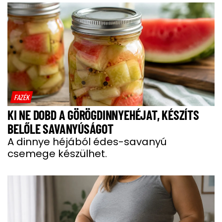
FAZÉK
KI NE DOBD A GÖRÖGDINNYEHÉJAT, KÉSZÍTS
BELŐLE SAVANYÚSÁGOT
A dinnye héjából édes-savanyú
csemege készülhet.