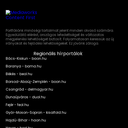
Portfóliónk minőségi tartalmat jelent minden olvasó számára.
Egyedülálló elérést, országos lefedettséget és változatos
megjelenési lehetőséget biztosít. Folyamatosan keressük az új
irányokat és fejlődési lehetőségeket. Ez jövőnk záloga.
Regionális hírportálok
Bács-Kiskun - baon.hu
Baranya - bama.hu
Békés - beol.hu
Borsod-Abaúj-Zemplén - boon.hu
Csongrád - delmagyar.hu
Dunaújváros - duol.hu
Fejér - feol.hu
Győr-Moson-Sopron - kisalfold.hu
Hajdú-Bihar - haon.hu
Heves - heol.hu