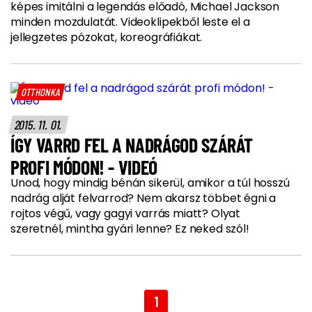
képes imitálni a legendás előadó, Michael Jackson
minden mozdulatát. Videoklipekből leste el a
jellegzetes pózokat, koreográfiákat.
OTTHONKA
2015. 11. 01.
ÍGY VARRD FEL A NADRÁGOD SZÁRÁT
PROFI MÓDON! - VIDEÓ
Unod, hogy mindig bénán sikerül, amikor a túl hosszú
nadrág alját felvarrod? Nem akarsz többet égni a
rojtos végű, vagy gagyi varrás miatt? Olyat
szeretnél, mintha gyári lenne? Ez neked szól!
1