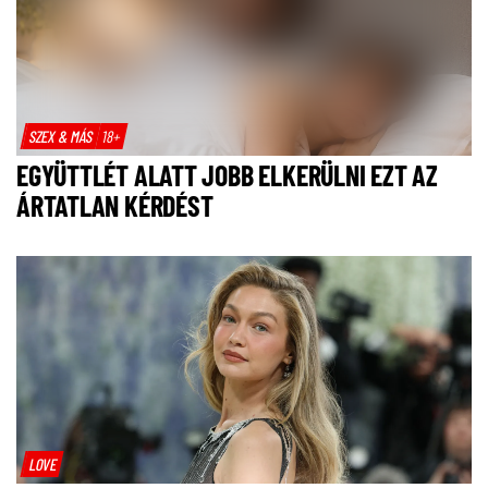
SZEX & MÁS
18+
EGYÜTTLÉT ALATT JOBB ELKERÜLNI EZT AZ
ÁRTATLAN KÉRDÉST
LOVE