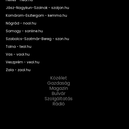
Jász-Nagykun-Szolnok - szoljon.hu
Komárom-Esztergom - kemma.hu
Nógrád - nool.hu
Somogy - sonline.hu
Szabolcs-Szatmár-Bereg - szon.hu
Tolna - teol.hu
Vas - vaol.hu
Veszprém - veol.hu
Zala - zaol.hu
Közélet
Gazdaság
Magazin
Bulvár
Szolgáltatás
Rádió