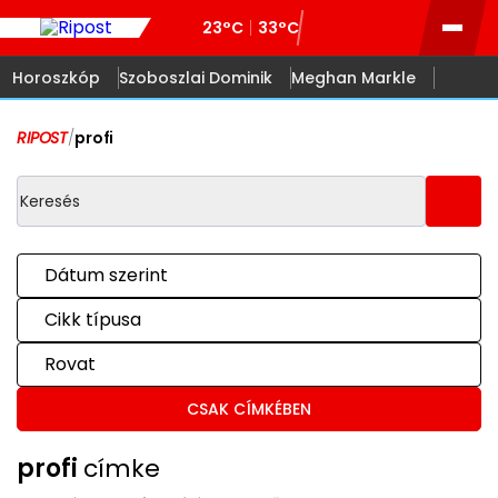
23°C
33°C
Horoszkóp
Szoboszlai Dominik
Meghan Markle
RIPOST
/
profi
Dátum szerint
Cikk típusa
Rovat
CSAK CÍMKÉBEN
profi
címke