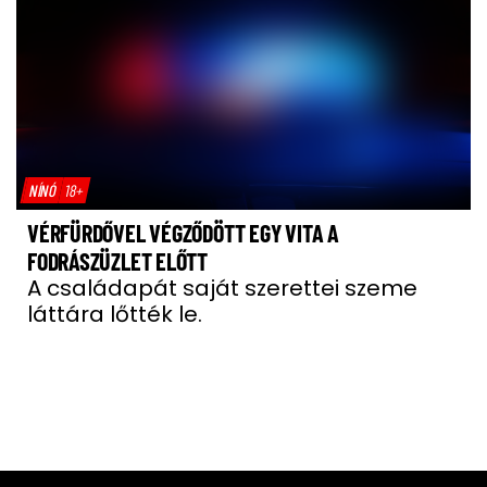
NÍNÓ
18+
VÉRFÜRDŐVEL VÉGZŐDÖTT EGY VITA A
FODRÁSZÜZLET ELŐTT
A családapát saját szerettei szeme
láttára lőtték le.