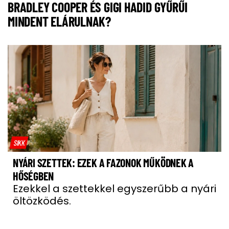
BRADLEY COOPER ÉS GIGI HADID GYŰRŰI
MINDENT ELÁRULNAK?
SIKK
NYÁRI SZETTEK: EZEK A FAZONOK MŰKÖDNEK A
HŐSÉGBEN
Ezekkel a szettekkel egyszerűbb a nyári
öltözködés.