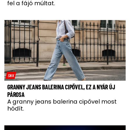
fel a fájó múltat.
SIKK
GRANNY JEANS BALERINA CIPŐVEL, EZ A NYÁR ÚJ
PÁROSA
A granny jeans balerina cipővel most
hódít.