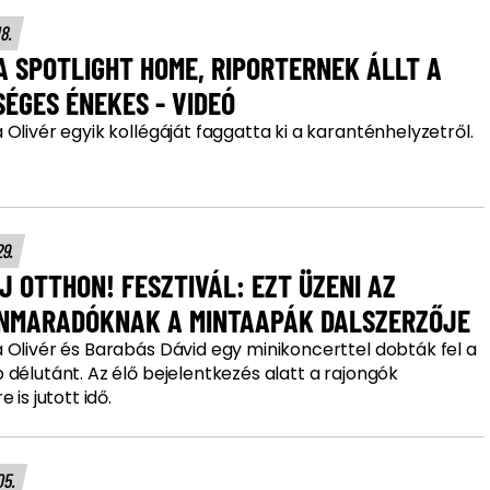
18.
A SPOTLIGHT HOME, RIPORTERNEK ÁLLT A
ÉGES ÉNEKES - VIDEÓ
Olivér egyik kollégáját faggatta ki a karanténhelyzetről.
29.
 OTTHON! FESZTIVÁL: EZT ÜZENI AZ
NMARADÓKNAK A MINTAAPÁK DALSZERZŐJE
 Olivér és Barabás Dávid egy minikoncerttel dobták fel a
délutánt. Az élő bejelentkezés alatt a rajongók
 is jutott idő.
05.