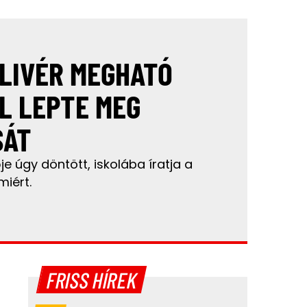
LIVÉR MEGHATÓ
L LEPTE MEG
SÁT
e úgy döntött, iskolába íratja a
miért.
FRISS HÍREK