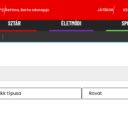
°C
Bettina, Berta névnapja
JÁTÉKOK
KE
SZTÁR
ÉLETMÓDI
SP
ikk típusa
Rovat