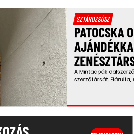
SZTÁRDZSÚSZ
PATOCSKA O
AJÁNDÉKKA
ZENÉSZTÁR
A Mintaapák dalszerzőj
szerzőtársát. Elárulta, 
KOZÁS