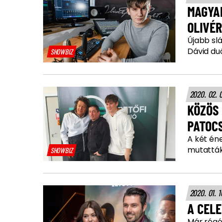
MAGYA
OLIVÉR
Újabb slá
Dávid duó
SHOWBIZ
2020. 02. 
KÖZÖS 
PATOC
A két én
mutatták
SHOWBIZ
2020. 01. 
A CELE
Már régó