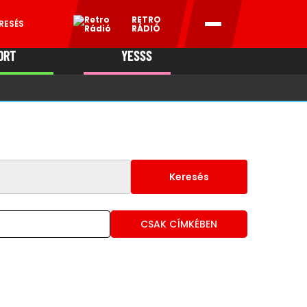
RETRO
RESÉS
RÁDIÓ
ORT
YESSS
MANI
Keresés
CSAK CÍMKÉBEN