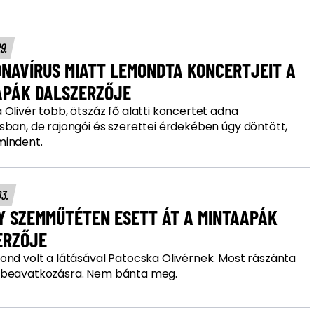
29.
ONAVÍRUS MIATT LEMONDTA KONCERTJEIT A
APÁK DALSZERZŐJE
Olivér több, ötszáz fő alatti koncertet adna
sban, de rajongói és szerettei érdekében úgy döntött,
indent.
03.
Y SZEMMŰTÉTEN ESETT ÁT A MINTAAPÁK
ERZŐJE
ond volt a látásával Patocska Olivérnek. Most rászánta
beavatkozásra. Nem bánta meg.