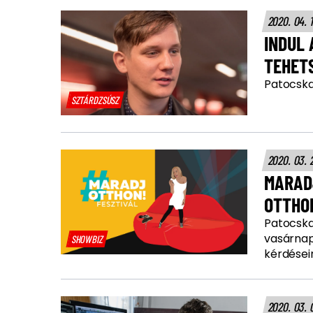
2020. 04. 
INDUL 
TEHETS
Patocska 
SZTÁRDZSÚSZ
2020. 03. 
MARADJ
OTTHO
Patocska
vasárnap 
SHOWBIZ
kérdéseire
2020. 03. 