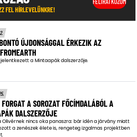
FELIRATKOZOM
OZZ FEL HÍRLEVELÜNKRE!
12.
BONTÓ ÚJDONSÁGGAL ÉRKEZIK AZ
RFROMEARTH
l jelentkezett a Mintaapák dalszerzője.
25.
 FORGAT A SOROZAT FŐCÍMDALÁBÓL A
APÁK DALSZERZŐJE
 Olivérnek nincs oka panaszra: bár idén a járvány miatt
zott a zenészek élete is, rengeteg izgalmas projektben
t.