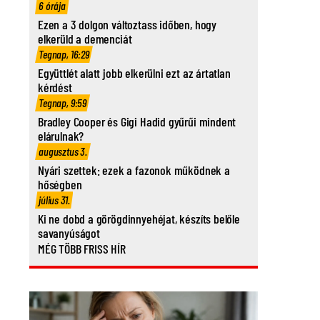
6 órája
Ezen a 3 dolgon változtass időben, hogy
elkerüld a demenciát
Tegnap, 16:29
Együttlét alatt jobb elkerülni ezt az ártatlan
kérdést
Tegnap, 9:59
Bradley Cooper és Gigi Hadid gyűrűi mindent
elárulnak?
augusztus 3.
Nyári szettek: ezek a fazonok működnek a
hőségben
július 31.
Ki ne dobd a görögdinnyehéjat, készíts belőle
savanyúságot
MÉG TÖBB FRISS HÍR