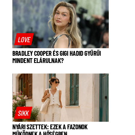
LOVE
BRADLEY COOPER ÉS GIGI HADID GYŰRŰI
MINDENT ELÁRULNAK?
SIKK
NYÁRI SZETTEK: EZEK A FAZONOK
MŰKÖDNEK A HŐSÉGBEN