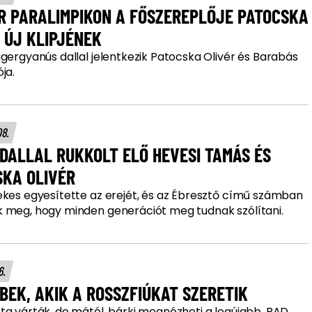
R PARALIMPIKON A FŐSZEREPLŐJE PATOCSKA
 ÚJ KLIPJÉNEK
gergyanús dallal jelentkezik Patocska Olivér és Barabás
ja.
08.
DALLAL RUKKOLT ELŐ HEVESI TAMÁS ÉS
SKA OLIVÉR
ekes egyesítette az erejét, és az Ébresztő című számban
 meg, hogy minden generációt meg tudnak szólítani.
16.
BEK, AKIK A ROSSZFIÚKAT SZERETIK
ta várták, de mától, bárki megnézheti a legújabb, BAD