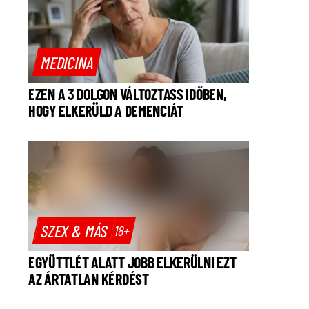
MEDICINA
EZEN A 3 DOLGON VÁLTOZTASS IDŐBEN,
HOGY ELKERÜLD A DEMENCIÁT
SZEX & MÁS
18+
EGYÜTTLÉT ALATT JOBB ELKERÜLNI EZT
AZ ÁRTATLAN KÉRDÉST