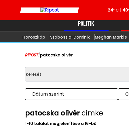
24°C
40
POLITIK
Horoszkóp
Szoboszlai Dominik
Meghan Markle
RIPOST
/
patocska olivér
Dátum szerint
C
patocska olivér
címke
1-10 találat megjelenítése a 16-ből