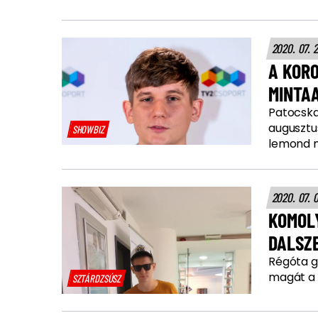
2020. 07. 
A KOR
MINTA
Patocska 
augusztu
SHOWBIZ
lemond m
2020. 07. 
KOMOL
DALSZ
Régóta g
magát a 
SZTÁRDZSÚSZ