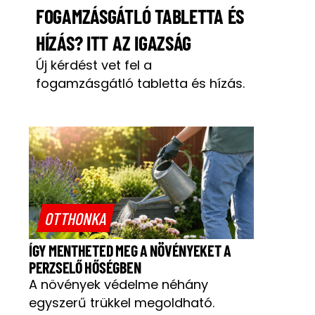
FOGAMZÁSGÁTLÓ TABLETTA ÉS
HÍZÁS? ITT AZ IGAZSÁG
Új kérdést vet fel a
fogamzásgátló tabletta és hízás.
OTTHONKA
ÍGY MENTHETED MEG A NÖVÉNYEKET A
PERZSELŐ HŐSÉGBEN
A növények védelme néhány
egyszerű trükkel megoldható.