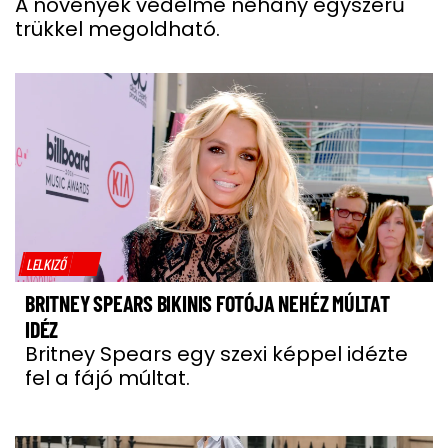
A növények védelme néhány egyszerű
trükkel megoldható.
LELKIZŐ
BRITNEY SPEARS BIKINIS FOTÓJA NEHÉZ MÚLTAT
IDÉZ
Britney Spears egy szexi képpel idézte
fel a fájó múltat.