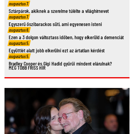
augusztus 7.
Sztárpárok, akiknek a szerelme túlélte a világhírnevet
augusztus 7.
Egyszerű őszibarackos süti, ami egyenesen isteni
augusztus 6.
Ezen a 3 dolgon változtass időben, hogy elkerüld a demenciát
augusztus 5.
Együttlét alatt jobb elkerülni ezt az ártatlan kérdést
augusztus 5.
Bradley Cooper és Gigi Hadid gyűrűi mindent elárulnak?
MÉG TÖBB FRISS HÍR