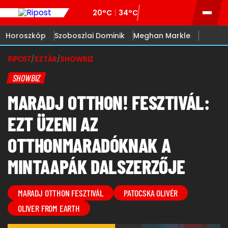
20°C
34°C
Horoszkóp
Szoboszlai Dominik
Meghan Markle
RIPOST
/
SZTÁR
/
SHOWBIZ
SHOWBIZ
MARADJ OTTHON! FESZTIVÁL:
EZT ÜZENI AZ
OTTHONMARADÓKNAK A
MINTAAPÁK DALSZERZŐJE
MARADJ OTTHON FESZTIVÁL
PATOCSKA OLIVÉR
OLIVER FROM EARTH