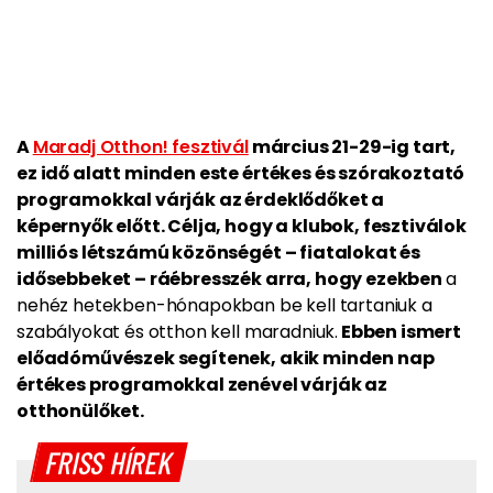
A
Maradj Otthon! fesztivál
március 21-29-ig tart,
ez idő alatt minden este értékes és szórakoztató
programokkal várják az érdeklődőket a
képernyők előtt. Célja, hogy a klubok, fesztiválok
milliós létszámú közönségét – fiatalokat és
idősebbeket – ráébresszék arra, hogy ezekben
a
nehéz hetekben-hónapokban be kell tartaniuk a
szabályokat és otthon kell maradniuk.
Ebben ismert
előadóművészek segítenek, akik minden nap
értékes programokkal zenével várják az
otthonülőket.
FRISS HÍREK