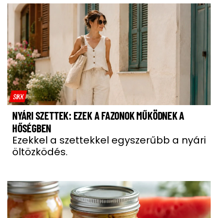
SIKK
NYÁRI SZETTEK: EZEK A FAZONOK MŰKÖDNEK A
HŐSÉGBEN
Ezekkel a szettekkel egyszerűbb a nyári
öltözködés.