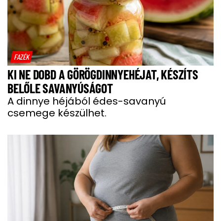
FAZÉK
KI NE DOBD A GÖRÖGDINNYEHÉJAT, KÉSZÍTS
BELŐLE SAVANYÚSÁGOT
A dinnye héjából édes-savanyú
csemege készülhet.