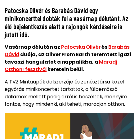
Patocska Olivér és Barabás Dávid egy
minikoncerttel dobták fel a vasárnap délutánt. Az
élő bejelentkezés alatt a rajongók kérdéseire is
jutott idő.
Vasárnap délután az
Patocska Olivér
és
Barabás
Dávid
duója, az Oliver From Earth teremtett igazi
tavaszi hangulatot a nappalikba, a
Maradj
Otthon! fesztivál
keretein belül.
A TV2 Mintaapák dalszerzője és zenésztársa közel
egyórás minikoncertet tartottak, a fülbemászó
dallamok mellett pedig arról is beszéltek, mennyire
fontos, hogy mindenki, aki teheti, maradjon otthon.