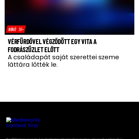
NÍNÓ
18+
VÉRFÜRDŐVEL VÉGZŐDÖTT EGY VITA A
FODRÁSZÜZLET ELŐTT
A családapát saját szerettei szeme
láttára lőtték le.