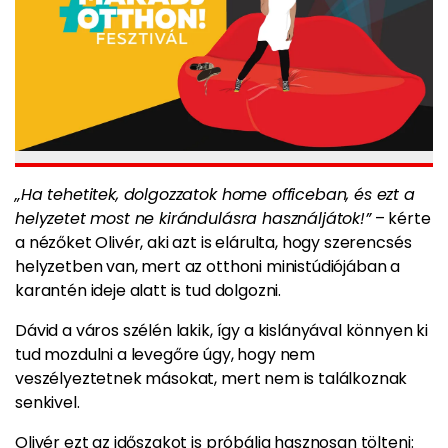
„Ha tehetitek, dolgozzatok home officeban, és ezt a
helyzetet most ne kirándulásra használjátok!”
– kérte
a nézőket Olivér, aki azt is elárulta, hogy szerencsés
helyzetben van, mert az otthoni ministúdiójában a
karantén ideje alatt is tud dolgozni.
Dávid a város szélén lakik, így a kislányával könnyen ki
tud mozdulni a levegőre úgy, hogy nem
veszélyeztetnek másokat, mert nem is találkoznak
senkivel.
Olivér ezt az időszakot is próbálja hasznosan tölteni: