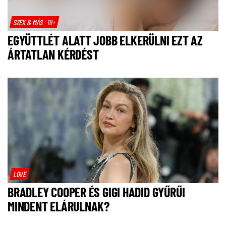
SZEX & MÁS
18+
EGYÜTTLÉT ALATT JOBB ELKERÜLNI EZT AZ
ÁRTATLAN KÉRDÉST
LOVE
BRADLEY COOPER ÉS GIGI HADID GYŰRŰI
MINDENT ELÁRULNAK?