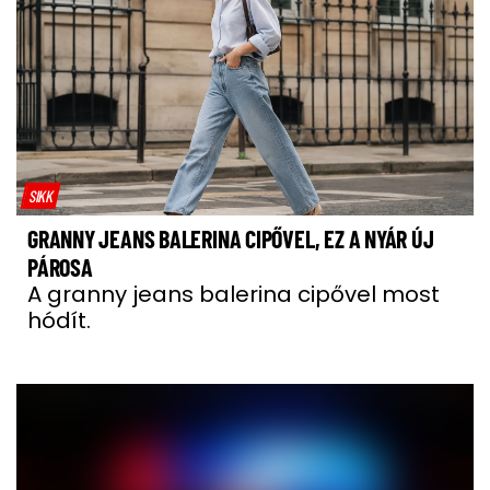
SIKK
GRANNY JEANS BALERINA CIPŐVEL, EZ A NYÁR ÚJ
PÁROSA
A granny jeans balerina cipővel most
hódít.