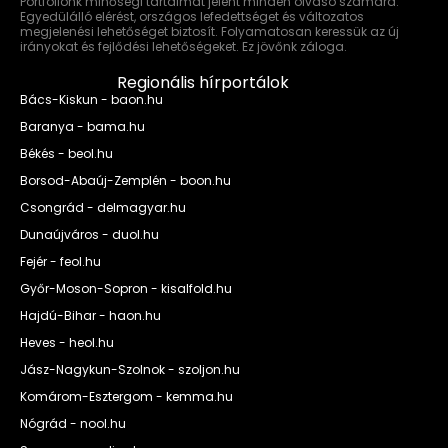
Portfóliónk minőségi tartalmat jelent minden olvasó számára.
Egyedülálló elérést, országos lefedettséget és változatos
megjelenési lehetőséget biztosít. Folyamatosan keressük az új
irányokat és fejlődési lehetőségeket. Ez jövőnk záloga.
Regionális hírportálok
Bács-Kiskun - baon.hu
Baranya - bama.hu
Békés - beol.hu
Borsod-Abaúj-Zemplén - boon.hu
Csongrád - delmagyar.hu
Dunaújváros - duol.hu
Fejér - feol.hu
Győr-Moson-Sopron - kisalfold.hu
Hajdú-Bihar - haon.hu
Heves - heol.hu
Jász-Nagykun-Szolnok - szoljon.hu
Komárom-Esztergom - kemma.hu
Nógrád - nool.hu