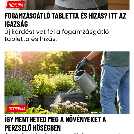
MEDICINA
FOGAMZÁSGÁTLÓ TABLETTA ÉS HÍZÁS? ITT AZ
IGAZSÁG
Új kérdést vet fel a fogamzásgátló
tabletta és hízás.
OTTHONKA
ÍGY MENTHETED MEG A NÖVÉNYEKET A
PERZSELŐ HŐSÉGBEN