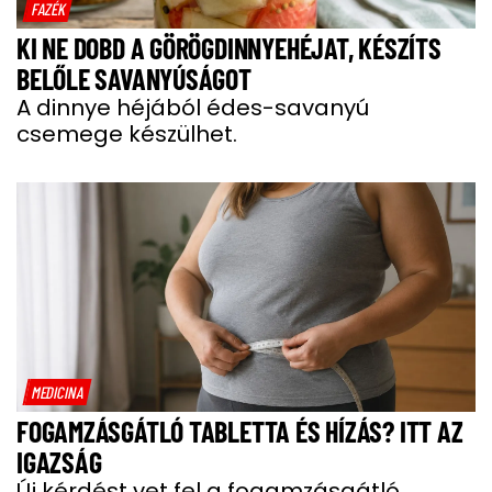
FAZÉK
KI NE DOBD A GÖRÖGDINNYEHÉJAT, KÉSZÍTS
BELŐLE SAVANYÚSÁGOT
A dinnye héjából édes-savanyú
csemege készülhet.
MEDICINA
FOGAMZÁSGÁTLÓ TABLETTA ÉS HÍZÁS? ITT AZ
IGAZSÁG
Új kérdést vet fel a fogamzásgátló