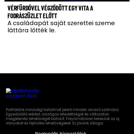
VÉRFÜRDŐVEL VÉGZŐDÖTT EGY VITA A
FODRÁSZÜZLET ELŐTT
A családapát saját szerettei szeme
láttára lőtték le.
Portfóliónk minőségi tartalmat jelent minden olvasó számára.
Egyedülálló elérést, országos lefedettséget és változatos
megjelenési lehetőséget biztosít. Folyamatosan keressük az új
irányokat és fejlődési lehetőségeket. Ez jövőnk záloga.
Regionális hírportálok