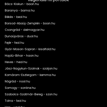
Bács-Kiskun - baon.hu
Baranya - bama.hu
Békés - beol.hu
Borsod-Abaúj-Zemplén - boon.hu
Csongrád - delmagyar.hu
Dunaújváros - duol.hu
Fejér - feol.hu
Győr-Moson-Sopron - kisalfold.hu
Hajdú-Bihar - haon.hu
Heves - heol.hu
Jász-Nagykun-Szolnok - szoljon.hu
Komárom-Esztergom - kemma.hu
Nógrád - nool.hu
Somogy - sonline.hu
Szabolcs-Szatmár-Bereg - szon.hu
Tolna - teol.hu