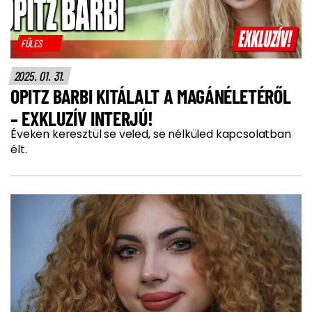
FÜLES
2025. 01. 31.
OPITZ BARBI KITÁLALT A MAGÁNÉLETÉRŐL
– EXKLUZÍV INTERJÚ!
Éveken keresztül se veled, se nélküled kapcsolatban
élt.