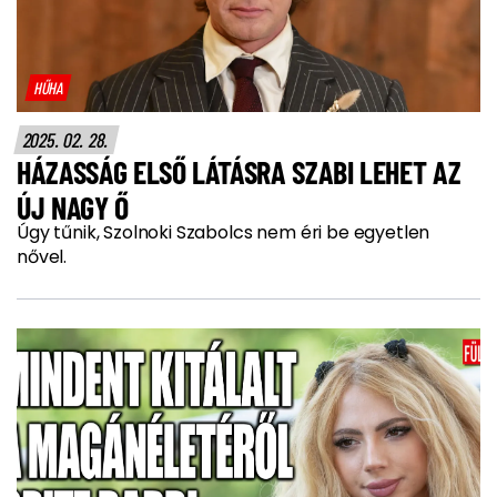
HŰHA
2025. 02. 28.
HÁZASSÁG ELSŐ LÁTÁSRA SZABI LEHET AZ
ÚJ NAGY Ő
Úgy tűnik, Szolnoki Szabolcs nem éri be egyetlen
nővel.