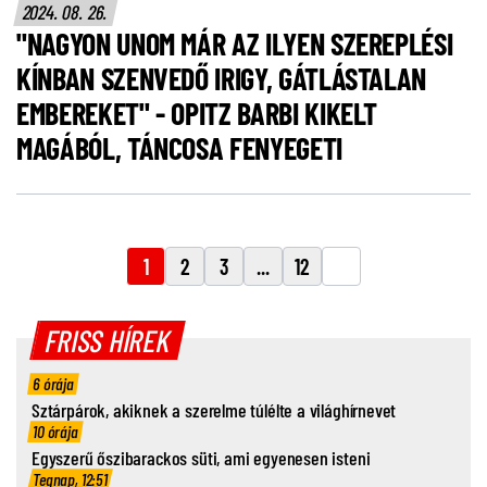
2024. 08. 26.
"NAGYON UNOM MÁR AZ ILYEN SZEREPLÉSI
KÍNBAN SZENVEDŐ IRIGY, GÁTLÁSTALAN
EMBEREKET" - OPITZ BARBI KIKELT
MAGÁBÓL, TÁNCOSA FENYEGETI
1
2
3
...
12
FRISS HÍREK
6 órája
Sztárpárok, akiknek a szerelme túlélte a világhírnevet
10 órája
Egyszerű őszibarackos süti, ami egyenesen isteni
Tegnap, 12:51