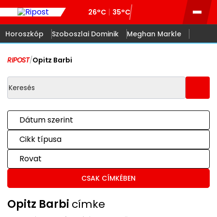
26°C
35°C
Horoszkóp
Szoboszlai Dominik
Meghan Markle
RIPOST
/
Opitz Barbi
Dátum szerint
Cikk típusa
Rovat
CSAK CÍMKÉBEN
Opitz Barbi
címke