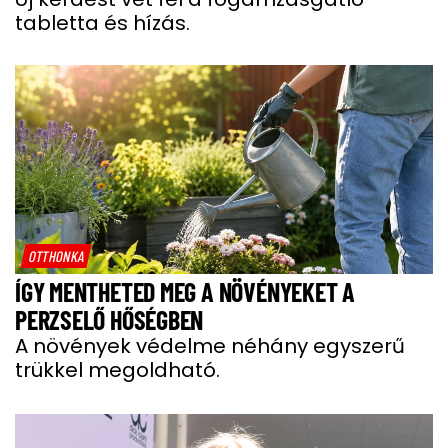
tabletta és hízás.
OTTHONKA
ÍGY MENTHETED MEG A NÖVÉNYEKET A
PERZSELŐ HŐSÉGBEN
A növények védelme néhány egyszerű
trükkel megoldható.