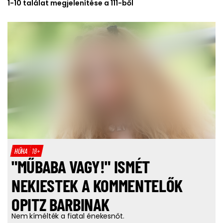
1-10 találat megjelenítése a 111-ből
HŰHA
18+
"MŰBABA VAGY!" ISMÉT
NEKIESTEK A KOMMENTELŐK
OPITZ BARBINAK
Nem kímélték a fiatal énekesnőt.