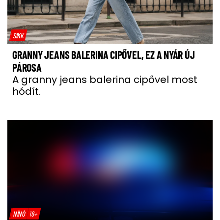
SIKK
GRANNY JEANS BALERINA CIPŐVEL, EZ A NYÁR ÚJ
PÁROSA
A granny jeans balerina cipővel most
hódít.
NÍNÓ
18+