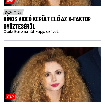
HŰHA
2024. 11. 09.
KÍNOS VIDEÓ KERÜLT ELŐ AZ X-FAKTOR
GYŐZTESÉRŐL
Opitz Barbi ismét kapja az ívet.
FÜLES