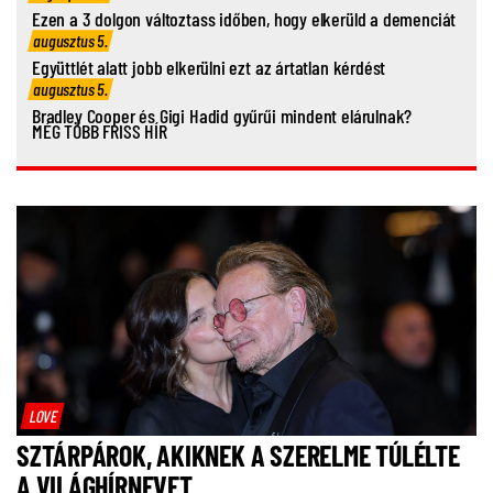
Ezen a 3 dolgon változtass időben, hogy elkerüld a demenciát
augusztus 5.
Együttlét alatt jobb elkerülni ezt az ártatlan kérdést
augusztus 5.
Bradley Cooper és Gigi Hadid gyűrűi mindent elárulnak?
MÉG TÖBB FRISS HÍR
LOVE
SZTÁRPÁROK, AKIKNEK A SZERELME TÚLÉLTE
A VILÁGHÍRNEVET