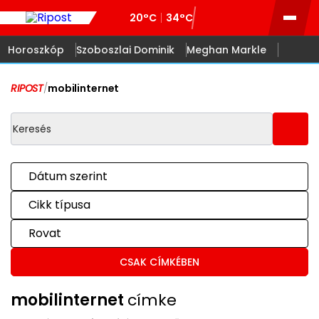
20°C
34°C
Horoszkóp
Szoboszlai Dominik
Meghan Markle
RIPOST
/
mobilinternet
Dátum szerint
Cikk típusa
Rovat
CSAK CÍMKÉBEN
mobilinternet
címke