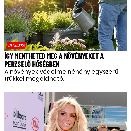
OTTHONKA
ÍGY MENTHETED MEG A NÖVÉNYEKET A
PERZSELŐ HŐSÉGBEN
A növények védelme néhány egyszerű
trükkel megoldható.