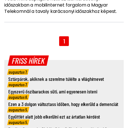
időszakban a mobilinternet forgalom a Magyar
Telekomnál a tavaly karácsonyi időszakhoz képest.
1
FRISS HÍREK
augusztus 7.
Sztárpárok, akiknek a szerelme túlélte a világhírnevet
augusztus 7.
Egyszerű őszibarackos süti, ami egyenesen isteni
augusztus 6.
Ezen a 3 dolgon változtass időben, hogy elkerüld a demenciát
augusztus 5.
Együttlét alatt jobb elkerülni ezt az ártatlan kérdést
augusztus 5.