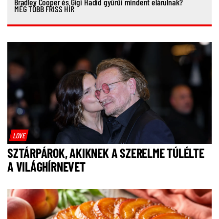
Bradley Cooper és Gigi Hadid gyűrűi mindent elárulnak?
MÉG TÖBB FRISS HÍR
LOVE
SZTÁRPÁROK, AKIKNEK A SZERELME TÚLÉLTE
A VILÁGHÍRNEVET