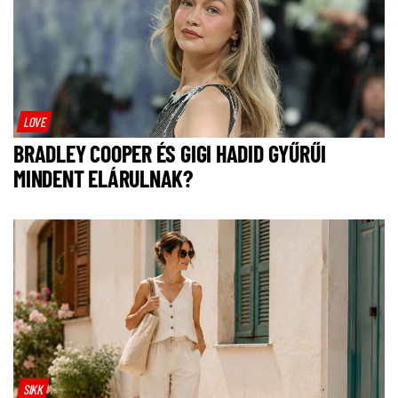
LOVE
BRADLEY COOPER ÉS GIGI HADID GYŰRŰI
MINDENT ELÁRULNAK?
SIKK