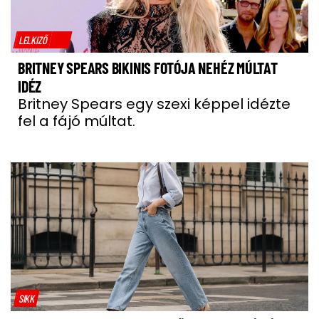
LELKIZŐ
BRITNEY SPEARS BIKINIS FOTÓJA NEHÉZ MÚLTAT
IDÉZ
Britney Spears egy szexi képpel idézte
fel a fájó múltat.
SIKK