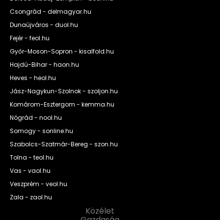
Csongrád - delmagyar.hu
Dunaújváros - duol.hu
Fejér - feol.hu
Győr-Moson-Sopron - kisalfold.hu
Hajdú-Bihar - haon.hu
Heves - heol.hu
Jász-Nagykun-Szolnok - szoljon.hu
Komárom-Esztergom - kemma.hu
Nógrád - nool.hu
Somogy - sonline.hu
Szabolcs-Szatmár-Bereg - szon.hu
Tolna - teol.hu
Vas - vaol.hu
Veszprém - veol.hu
Zala - zaol.hu
Közélet
Gazdaság