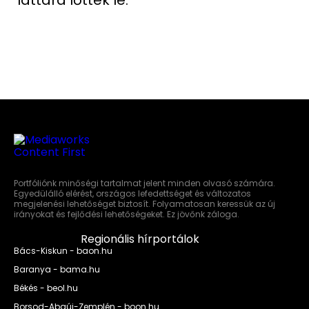
Portfóliónk minőségi tartalmat jelent minden olvasó számára.
Egyedülálló elérést, országos lefedettséget és változatos
megjelenési lehetőséget biztosít. Folyamatosan keressük az új
irányokat és fejlődési lehetőségeket. Ez jövőnk záloga.
Regionális hírportálok
Bács-Kiskun - baon.hu
Baranya - bama.hu
Békés - beol.hu
Borsod-Abaúj-Zemplén - boon.hu