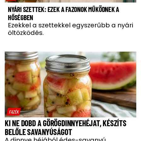
NYÁRI SZETTEK: EZEK A FAZONOK MŰKÖDNEK A
HŐSÉGBEN
Ezekkel a szettekkel egyszerűbb a nyári
öltözködés.
FAZÉK
KI NE DOBD A GÖRÖGDINNYEHÉJAT, KÉSZÍTS
BELŐLE SAVANYÚSÁGOT
A dinnye héjából édes-savanyú