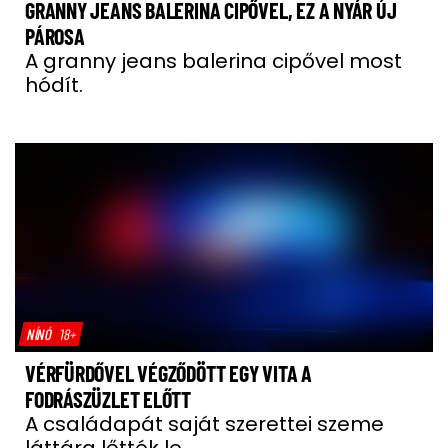
GRANNY JEANS BALERINA CIPŐVEL, EZ A NYÁR ÚJ
PÁROSA
A granny jeans balerina cipővel most
hódít.
NÍNÓ
18+
VÉRFÜRDŐVEL VÉGZŐDÖTT EGY VITA A
FODRÁSZÜZLET ELŐTT
A családapát saját szerettei szeme
láttára lőtték le.