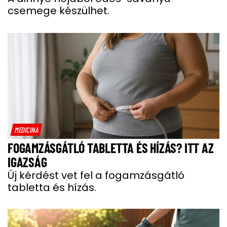
csemege készülhet.
MEDICINA
FOGAMZÁSGÁTLÓ TABLETTA ÉS HÍZÁS? ITT AZ
IGAZSÁG
Új kérdést vet fel a fogamzásgátló
tabletta és hízás.