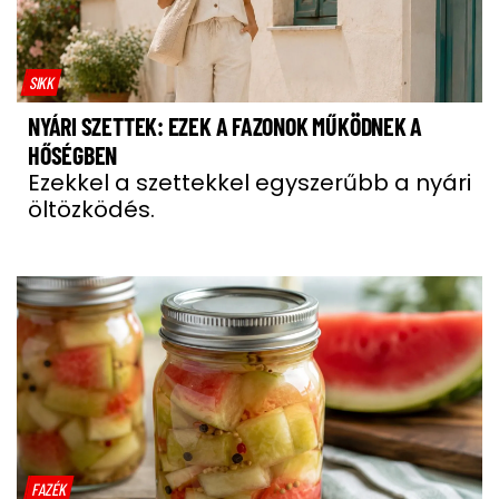
SIKK
NYÁRI SZETTEK: EZEK A FAZONOK MŰKÖDNEK A
HŐSÉGBEN
Ezekkel a szettekkel egyszerűbb a nyári
öltözködés.
FAZÉK