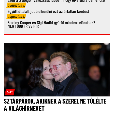
augusztus 5.
Együttlét alatt jobb elkerülni ezt az ártatlan kérdést
augusztus 5.
Bradley Cooper és Gigi Hadid gyűrűi mindent elárulnak?
MÉG TÖBB FRISS HÍR
LOVE
SZTÁRPÁROK, AKIKNEK A SZERELME TÚLÉLTE
A VILÁGHÍRNEVET