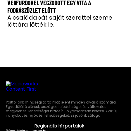
VÉRFÜRDŐVEL VÉGZŐDÖTT EGY VITA A
FODRÁSZÜZLET ELŐTT
A családapát saját szerettei szeme
láttára lőtték le.
Portfóliónk minőségi tartalmat jelent minden olvasó számára.
Egyedülálló elérést, országos lefedettséget és változatos
megjelenési lehetőséget biztosít. Folyamatosan keressük az új
irányokat és fejlődési lehetőségeket. Ez jövőnk záloga.
Regionális hírportálok
Bács-Kiskun - baon.hu