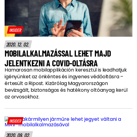
INSIDER
2020. 12. 02.
MOBILALKALMAZÁSSAL LEHET MAJD
JELENTKEZNI A COVID-OLTÁSRA
Hamarosan mobilapplikáción keresztül is leadhatjuk
igényünket az önkéntes és ingyenes védőoltásra –
értesült a Ripost. Kizárólag Magyarországon
bevizsgált, biztonságos és hatékony oltóanyag kerül
az orvosokhoz.
INSIDER
2020. 09. 02.