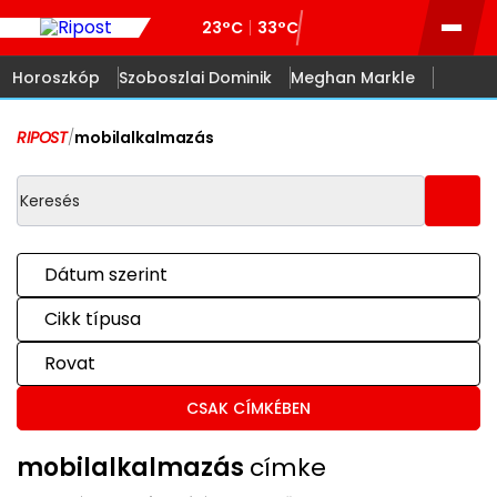
23°C
33°C
Horoszkóp
Szoboszlai Dominik
Meghan Markle
RIPOST
/
mobilalkalmazás
Dátum szerint
Cikk típusa
Rovat
CSAK CÍMKÉBEN
mobilalkalmazás
címke