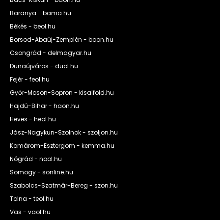
Baranya - bama.hu
Békés - beol.hu
Borsod-Abaúj-Zemplén - boon.hu
Csongrád - delmagyar.hu
Dunaújváros - duol.hu
Fejér - feol.hu
Győr-Moson-Sopron - kisalfold.hu
Hajdú-Bihar - haon.hu
Heves - heol.hu
Jász-Nagykun-Szolnok - szoljon.hu
Komárom-Esztergom - kemma.hu
Nógrád - nool.hu
Somogy - sonline.hu
Szabolcs-Szatmár-Bereg - szon.hu
Tolna - teol.hu
Vas - vaol.hu