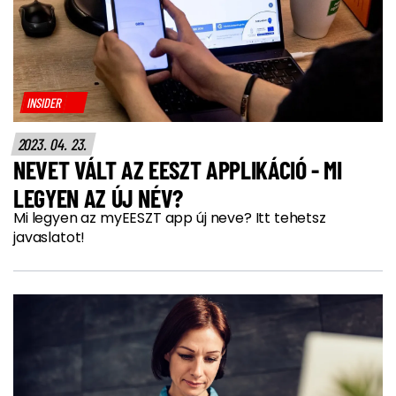
INSIDER
2023. 04. 23.
NEVET VÁLT AZ EESZT APPLIKÁCIÓ - MI
LEGYEN AZ ÚJ NÉV?
Mi legyen az myEESZT app új neve? Itt tehetsz
javaslatot!