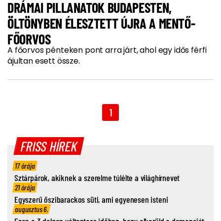
DRÁMAI PILLANATOK BUDAPESTEN,
ÖLTÖNYBEN ÉLESZTETT ÚJRA A MENTŐ-
FŐORVOS
A főorvos pénteken pont arra járt, ahol egy idős férfi
ájultan esett össze.
1
FRISS HÍREK
17 órája
Sztárpárok, akiknek a szerelme túlélte a világhírnevet
21 órája
Egyszerű őszibarackos süti, ami egyenesen isteni
augusztus 6.
Ezen a 3 dolgon változtass időben, hogy elkerüld a demenciát