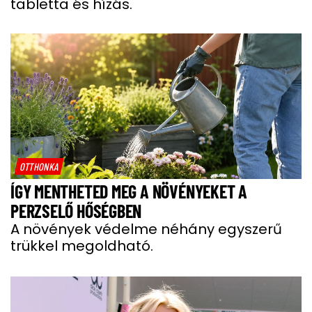
tabletta és hízás.
OTTHONKA
ÍGY MENTHETED MEG A NÖVÉNYEKET A
PERZSELŐ HŐSÉGBEN
A növények védelme néhány egyszerű
trükkel megoldható.