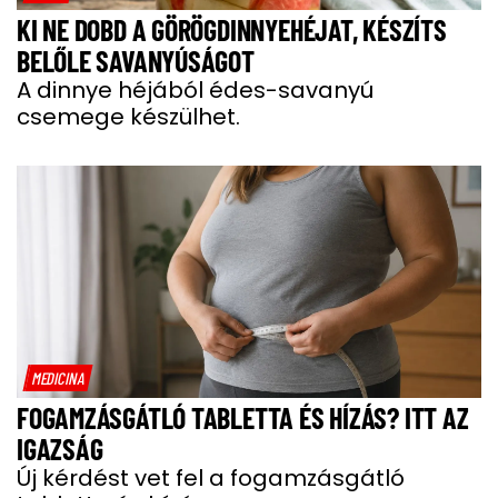
KI NE DOBD A GÖRÖGDINNYEHÉJAT, KÉSZÍTS
BELŐLE SAVANYÚSÁGOT
A dinnye héjából édes-savanyú
csemege készülhet.
MEDICINA
FOGAMZÁSGÁTLÓ TABLETTA ÉS HÍZÁS? ITT AZ
IGAZSÁG
Új kérdést vet fel a fogamzásgátló