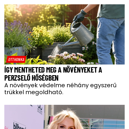
OTTHONKA
ÍGY MENTHETED MEG A NÖVÉNYEKET A
PERZSELŐ HŐSÉGBEN
A növények védelme néhány egyszerű
trükkel megoldható.