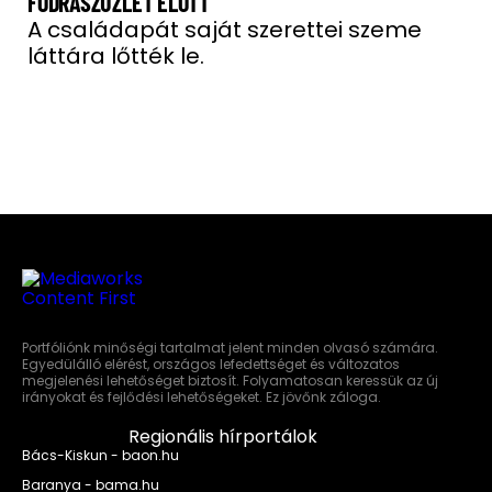
FODRÁSZÜZLET ELŐTT
A családapát saját szerettei szeme
láttára lőtték le.
Portfóliónk minőségi tartalmat jelent minden olvasó számára.
Egyedülálló elérést, országos lefedettséget és változatos
megjelenési lehetőséget biztosít. Folyamatosan keressük az új
irányokat és fejlődési lehetőségeket. Ez jövőnk záloga.
Regionális hírportálok
Bács-Kiskun - baon.hu
Baranya - bama.hu