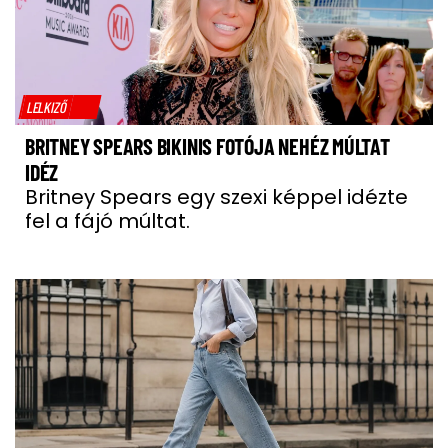
LELKIZŐ
BRITNEY SPEARS BIKINIS FOTÓJA NEHÉZ MÚLTAT
IDÉZ
Britney Spears egy szexi képpel idézte
fel a fájó múltat.