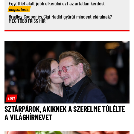
Együttlét alatt jobb elkerülni ezt az ártatlan kérdést
augusztus 5.
Bradley Cooper és Gigi Hadid gyűrűi mindent elárulnak?
MÉG TÖBB FRISS HÍR
LOVE
SZTÁRPÁROK, AKIKNEK A SZERELME TÚLÉLTE
A VILÁGHÍRNEVET