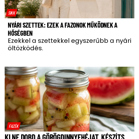
SIKK
NYÁRI SZETTEK: EZEK A FAZONOK MŰKÖDNEK A
HŐSÉGBEN
Ezekkel a szettekkel egyszerűbb a nyári
öltözködés.
FAZÉK
KI NE DOBD A GÖRÖGDINNYEHÉJAT, KÉSZÍTS