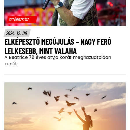
SZTÁRDZSÚSZ
2024. 12. 06.
ELKÉPESZTŐ MEGÚJULÁS – NAGY FERÓ
LELKESEBB, MINT VALAHA
A Beatrice 78 éves atyja korát meghazudtolóan
zenél.