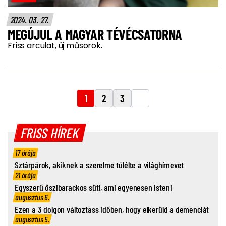
2024. 03. 27.
MEGÚJUL A MAGYAR TÉVÉCSATORNA
Friss arculat, új műsorok.
1
2
3
FRISS HÍREK
17 órája
Sztárpárok, akiknek a szerelme túlélte a világhírnevet
21 órája
Egyszerű őszibarackos süti, ami egyenesen isteni
augusztus 6.
Ezen a 3 dolgon változtass időben, hogy elkerüld a demenciát
augusztus 5.