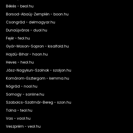
Békés - beol.hu
Borsod-Abaúj-Zemplén - boon.hu
Csongrád - delmagyar.hu
Dunaújváros - duol.hu
Fejér - feol.hu
Győr-Moson-Sopron - kisalfold.hu
Hajdú-Bihar - haon.hu
Heves - heol.hu
Jász-Nagykun-Szolnok - szoljon.hu
Komárom-Esztergom - kemma.hu
Nógrád - nool.hu
Somogy - sonline.hu
Szabolcs-Szatmár-Bereg - szon.hu
Tolna - teol.hu
Vas - vaol.hu
Veszprém - veol.hu