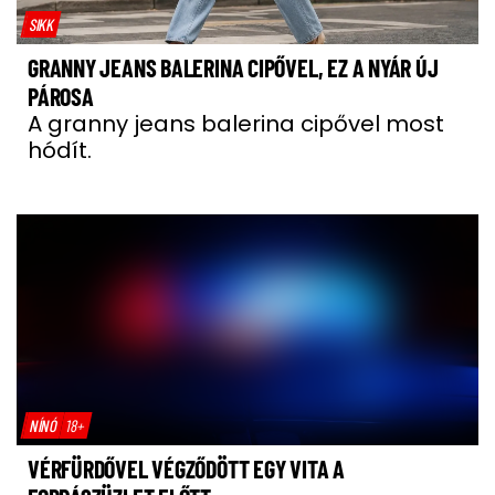
SIKK
GRANNY JEANS BALERINA CIPŐVEL, EZ A NYÁR ÚJ
PÁROSA
A granny jeans balerina cipővel most
hódít.
NÍNÓ
18+
VÉRFÜRDŐVEL VÉGZŐDÖTT EGY VITA A