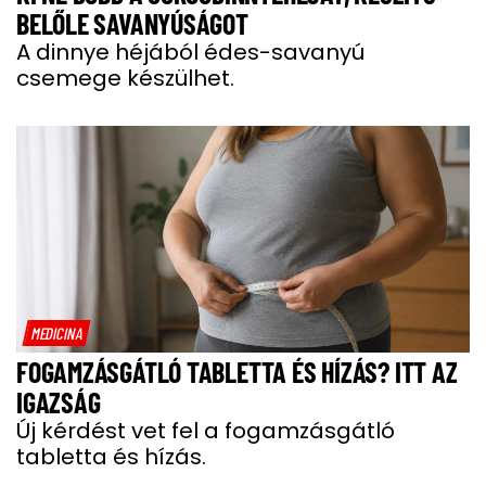
BELŐLE SAVANYÚSÁGOT
A dinnye héjából édes-savanyú
csemege készülhet.
MEDICINA
FOGAMZÁSGÁTLÓ TABLETTA ÉS HÍZÁS? ITT AZ
IGAZSÁG
Új kérdést vet fel a fogamzásgátló
tabletta és hízás.