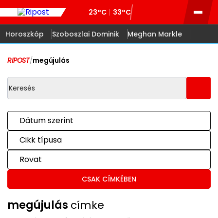
23°C
33°C
Horoszkóp
Szoboszlai Dominik
Meghan Markle
RIPOST
/
megújulás
Dátum szerint
Cikk típusa
Rovat
CSAK CÍMKÉBEN
megújulás
címke