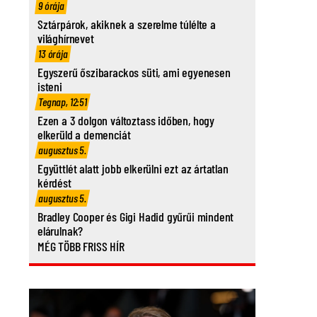
9 órája
Sztárpárok, akiknek a szerelme túlélte a
világhírnevet
13 órája
Egyszerű őszibarackos süti, ami egyenesen
isteni
Tegnap, 12:51
Ezen a 3 dolgon változtass időben, hogy
elkerüld a demenciát
augusztus 5.
Együttlét alatt jobb elkerülni ezt az ártatlan
kérdést
augusztus 5.
Bradley Cooper és Gigi Hadid gyűrűi mindent
elárulnak?
MÉG TÖBB FRISS HÍR