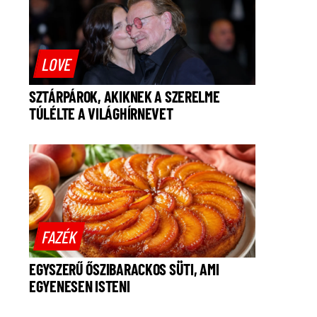
LOVE
SZTÁRPÁROK, AKIKNEK A SZERELME
TÚLÉLTE A VILÁGHÍRNEVET
FAZÉK
EGYSZERŰ ŐSZIBARACKOS SÜTI, AMI
EGYENESEN ISTENI