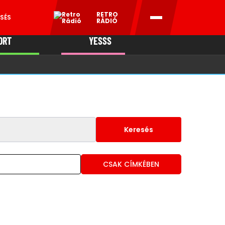
RETRO
SÉS
RÁDIÓ
ORT
YESSS
MANI
Keresés
CSAK CÍMKÉBEN