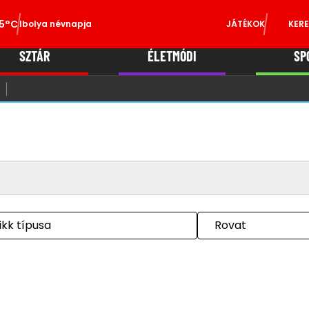
5°C
Ibolya névnapja
JÁTÉKOK
KERE
SZTÁR
ÉLETMÓDI
SP
ikk típusa
Rovat