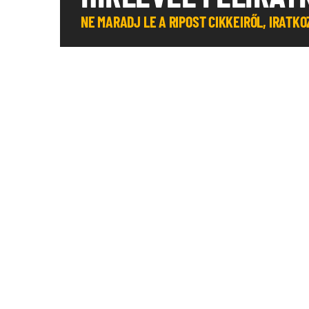
NE MARADJ LE A RIPOST CIKKEIRŐL, IRATK