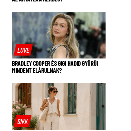
LOVE
BRADLEY COOPER ÉS GIGI HADID GYŰRŰI
MINDENT ELÁRULNAK?
SIKK