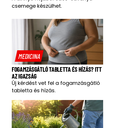
csemege készülhet.
MEDICINA
FOGAMZÁSGÁTLÓ TABLETTA ÉS HÍZÁS? ITT
AZ IGAZSÁG
Új kérdést vet fel a fogamzásgátló
tabletta és hízás.