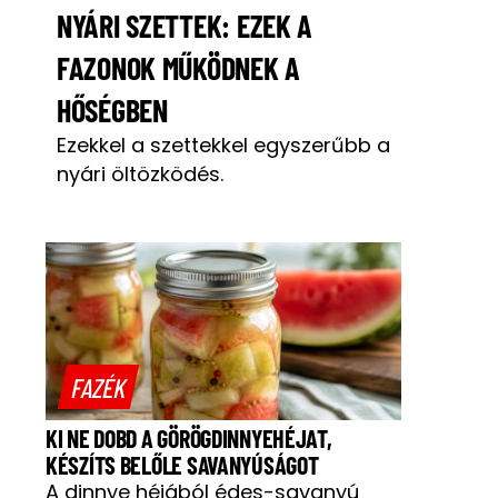
NYÁRI SZETTEK: EZEK A
FAZONOK MŰKÖDNEK A
HŐSÉGBEN
Ezekkel a szettekkel egyszerűbb a
nyári öltözködés.
FAZÉK
KI NE DOBD A GÖRÖGDINNYEHÉJAT,
KÉSZÍTS BELŐLE SAVANYÚSÁGOT
A dinnye héjából édes-savanyú