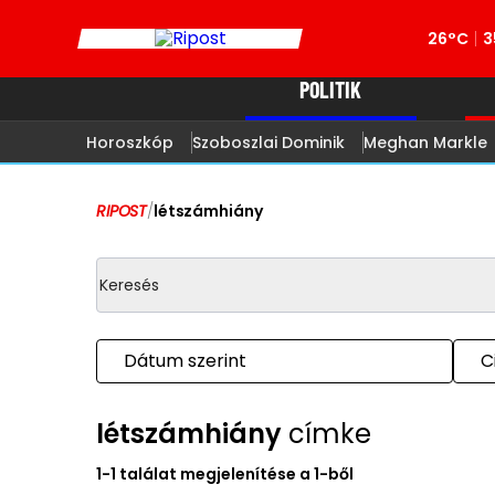
26°C
3
POLITIK
Horoszkóp
Szoboszlai Dominik
Meghan Markle
RIPOST
/
létszámhiány
Dátum szerint
C
létszámhiány
címke
1-1 találat megjelenítése a 1-ből