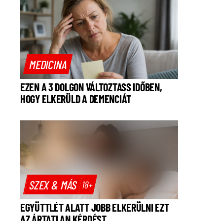
MEDICINA
EZEN A 3 DOLGON VÁLTOZTASS IDŐBEN,
HOGY ELKERÜLD A DEMENCIÁT
SZEX & MÁS
18+
EGYÜTTLÉT ALATT JOBB ELKERÜLNI EZT
AZ ÁRTATLAN KÉRDÉST