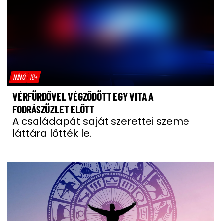
NÍNÓ
18+
VÉRFÜRDŐVEL VÉGZŐDÖTT EGY VITA A
FODRÁSZÜZLET ELŐTT
A családapát saját szerettei szeme
láttára lőtték le.