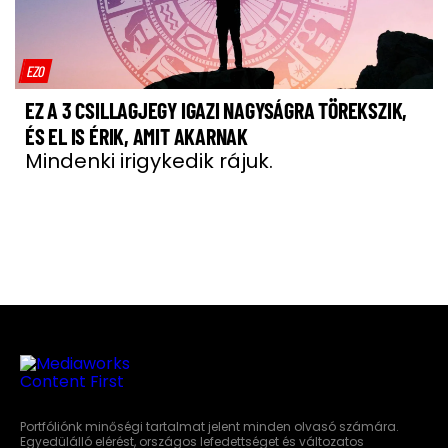
EZO
EZ A 3 CSILLAGJEGY IGAZI NAGYSÁGRA TÖREKSZIK,
ÉS EL IS ÉRIK, AMIT AKARNAK
Mindenki irigykedik rájuk.
Portfóliónk minőségi tartalmat jelent minden olvasó számára.
Egyedülálló elérést, országos lefedettséget és változatos