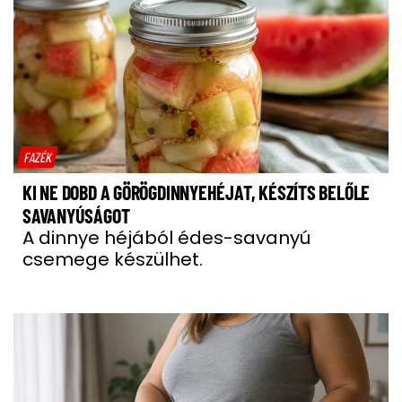
FAZÉK
KI NE DOBD A GÖRÖGDINNYEHÉJAT, KÉSZÍTS BELŐLE
SAVANYÚSÁGOT
A dinnye héjából édes-savanyú
csemege készülhet.