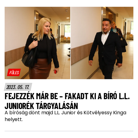
FÜLES
2023. 05. 17.
FEJEZZÉK MÁR BE – FAKADT KI A BÍRÓ L.L.
JUNIORÉK TÁRGYALÁSÁN
A bíróság dönt majd L.L. Junior és Kötvélyessy Kinga
helyett.