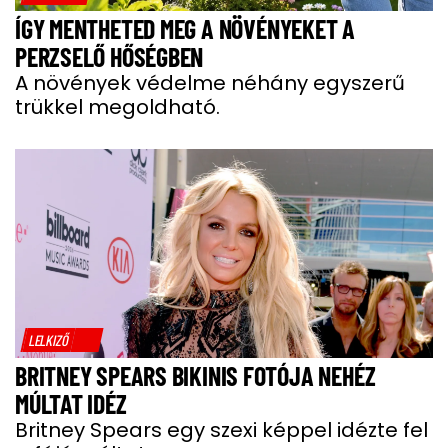
ÍGY MENTHETED MEG A NÖVÉNYEKET A
PERZSELŐ HŐSÉGBEN
A növények védelme néhány egyszerű
trükkel megoldható.
LELKIZŐ
BRITNEY SPEARS BIKINIS FOTÓJA NEHÉZ
MÚLTAT IDÉZ
Britney Spears egy szexi képpel idézte fel