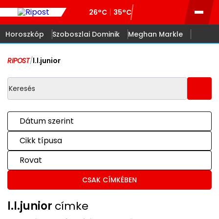
26°C
35°C
Horoszkóp
Szoboszlai Dominik
Meghan Markle
RIPOST
/
l.l.junior
Dátum szerint
Cikk típusa
Rovat
CSAK CÍMKÉBEN
l.l.junior
címke