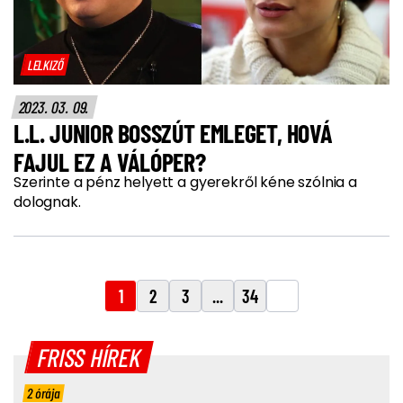
LELKIZŐ
2023. 03. 09.
L.L. JUNIOR BOSSZÚT EMLEGET, HOVÁ
FAJUL EZ A VÁLÓPER?
Szerinte a pénz helyett a gyerekről kéne szólnia a
dolognak.
1
2
3
...
34
FRISS HÍREK
2 órája