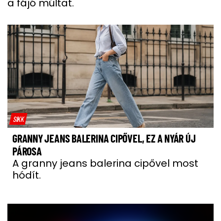
a fájó múltat.
SIKK
GRANNY JEANS BALERINA CIPŐVEL, EZ A NYÁR ÚJ
PÁROSA
A granny jeans balerina cipővel most
hódít.