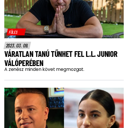
FÜLES
2023. 03. 09.
VÁRATLAN TANÚ TŰNHET FEL L.L. JUNIOR
VÁLÓPERÉBEN
A zenész minden követ megmozgat.