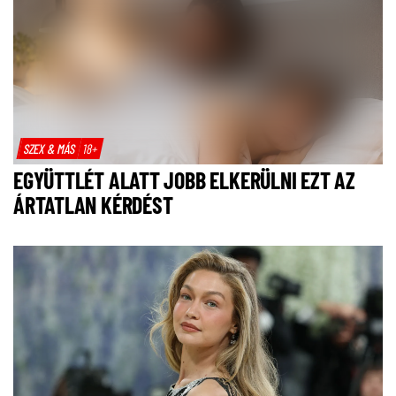
SZEX & MÁS
18+
EGYÜTTLÉT ALATT JOBB ELKERÜLNI EZT AZ
ÁRTATLAN KÉRDÉST