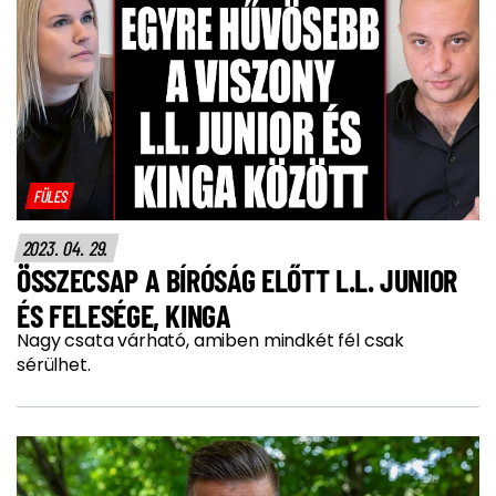
FÜLES
2023. 04. 29.
ÖSSZECSAP A BÍRÓSÁG ELŐTT L.L. JUNIOR
ÉS FELESÉGE, KINGA
Nagy csata várható, amiben mindkét fél csak
sérülhet.