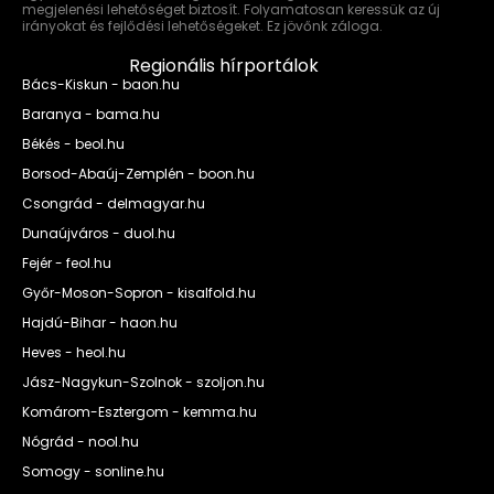
megjelenési lehetőséget biztosít. Folyamatosan keressük az új
irányokat és fejlődési lehetőségeket. Ez jövőnk záloga.
Regionális hírportálok
Bács-Kiskun - baon.hu
Baranya - bama.hu
Békés - beol.hu
Borsod-Abaúj-Zemplén - boon.hu
Csongrád - delmagyar.hu
Dunaújváros - duol.hu
Fejér - feol.hu
Győr-Moson-Sopron - kisalfold.hu
Hajdú-Bihar - haon.hu
Heves - heol.hu
Jász-Nagykun-Szolnok - szoljon.hu
Komárom-Esztergom - kemma.hu
Nógrád - nool.hu
Somogy - sonline.hu