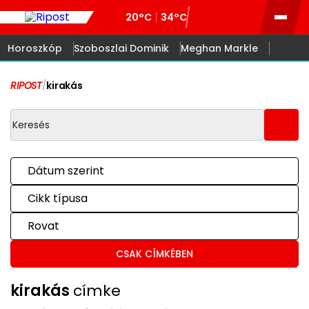
20°C
34°C
Horoszkóp
Szoboszlai Dominik
Meghan Markle
RIPOST
/
kirakás
Dátum szerint
Cikk típusa
Rovat
CSAK CÍMKÉBEN
kirakás
címke