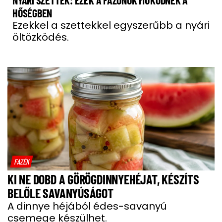
NYÁRI SZETTEK: EZEK A FAZONOK MŰKÖDNEK A
HŐSÉGBEN
Ezekkel a szettekkel egyszerűbb a nyári
öltözködés.
FAZÉK
KI NE DOBD A GÖRÖGDINNYEHÉJAT, KÉSZÍTS
BELŐLE SAVANYÚSÁGOT
A dinnye héjából édes-savanyú
csemege készülhet.