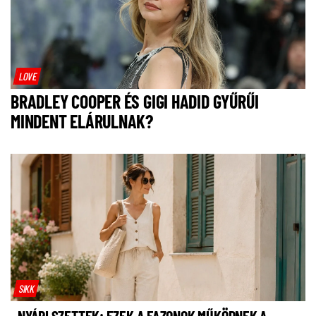
LOVE
BRADLEY COOPER ÉS GIGI HADID GYŰRŰI
MINDENT ELÁRULNAK?
SIKK