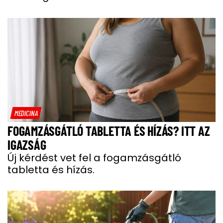
MEDICINA
FOGAMZÁSGÁTLÓ TABLETTA ÉS HÍZÁS? ITT AZ
IGAZSÁG
Új kérdést vet fel a fogamzásgátló
tabletta és hízás.