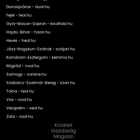
Dunaújváros - duol.hu
Fejér - feol.hu
Győr-Moson-Sopron - kisalfold.hu
Hajdú-Bihar - haon.hu
Heves - heol.hu
Jász-Nagykun-Szolnok - szoljon.hu
Komárom-Esztergom - kemma.hu
Nógrád - nool.hu
Somogy - sonline.hu
Szabolcs-Szatmár-Bereg - szon.hu
Tolna - teol.hu
Vas - vaol.hu
Veszprém - veol.hu
Zala - zaol.hu
Közélet
Gazdaság
Magazin