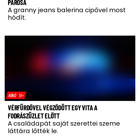
PÁROSA
A granny jeans balerina cipővel most
hódít.
NÍNÓ
18+
VÉRFÜRDŐVEL VÉGZŐDÖTT EGY VITA A
FODRÁSZÜZLET ELŐTT
A családapát saját szerettei szeme
láttára lőtték le.