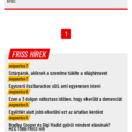
srác.
1
FRISS HÍREK
augusztus 7.
Sztárpárok, akiknek a szerelme túlélte a világhírnevet
augusztus 7.
Egyszerű őszibarackos süti, ami egyenesen isteni
augusztus 6.
Ezen a 3 dolgon változtass időben, hogy elkerüld a demenciát
augusztus 5.
Együttlét alatt jobb elkerülni ezt az ártatlan kérdést
augusztus 5.
Bradley Cooper és Gigi Hadid gyűrűi mindent elárulnak?
MÉG TÖBB FRISS HÍR