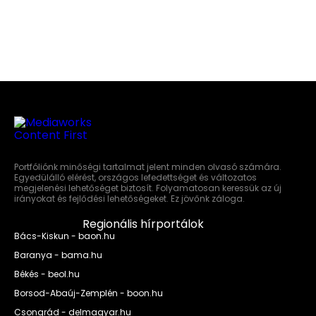
Portfóliónk minőségi tartalmat jelent minden olvasó számára.
Egyedülálló elérést, országos lefedettséget és változatos
megjelenési lehetőséget biztosít. Folyamatosan keressük az új
irányokat és fejlődési lehetőségeket. Ez jövőnk záloga.
Regionális hírportálok
Bács-Kiskun - baon.hu
Baranya - bama.hu
Békés - beol.hu
Borsod-Abaúj-Zemplén - boon.hu
Csongrád - delmagyar.hu