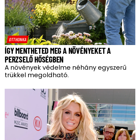
OTTHONKA
ÍGY MENTHETED MEG A NÖVÉNYEKET A
PERZSELŐ HŐSÉGBEN
A növények védelme néhány egyszerű
trükkel megoldható.