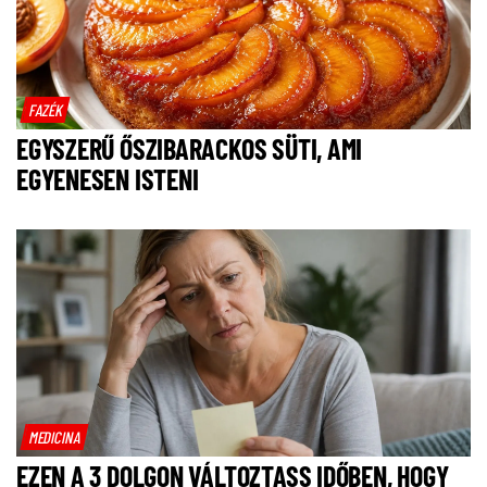
FAZÉK
EGYSZERŰ ŐSZIBARACKOS SÜTI, AMI
EGYENESEN ISTENI
MEDICINA
EZEN A 3 DOLGON VÁLTOZTASS IDŐBEN, HOGY