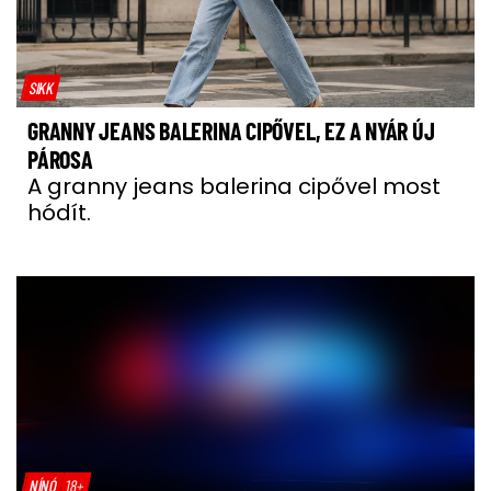
SIKK
GRANNY JEANS BALERINA CIPŐVEL, EZ A NYÁR ÚJ
PÁROSA
A granny jeans balerina cipővel most
hódít.
NÍNÓ
18+