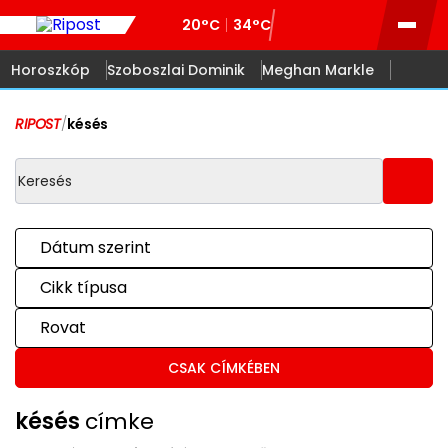
20°C
34°C
Horoszkóp
Szoboszlai Dominik
Meghan Markle
RIPOST
/
késés
Dátum szerint
Cikk típusa
Rovat
CSAK CÍMKÉBEN
késés
címke