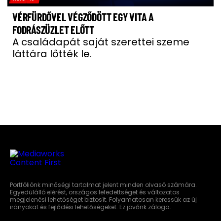
VÉRFÜRDŐVEL VÉGZŐDÖTT EGY VITA A
FODRÁSZÜZLET ELŐTT
A családapát saját szerettei szeme
láttára lőtték le.
Portfóliónk minőségi tartalmat jelent minden olvasó számára.
Egyedülálló elérést, országos lefedettséget és változatos
megjelenési lehetőséget biztosít. Folyamatosan keressük az új
irányokat és fejlődési lehetőségeket. Ez jövőnk záloga.