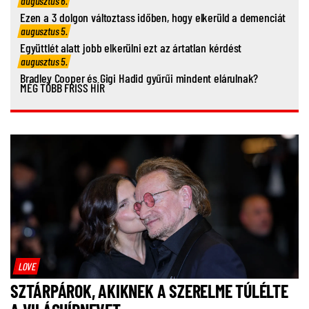
augusztus 6.
Ezen a 3 dolgon változtass időben, hogy elkerüld a demenciát
augusztus 5.
Együttlét alatt jobb elkerülni ezt az ártatlan kérdést
augusztus 5.
Bradley Cooper és Gigi Hadid gyűrűi mindent elárulnak?
MÉG TÖBB FRISS HÍR
LOVE
SZTÁRPÁROK, AKIKNEK A SZERELME TÚLÉLTE