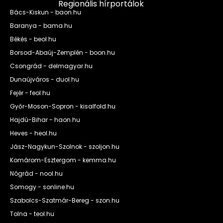
Regionális hírportálok
Bács-Kiskun - baon.hu
Baranya - bama.hu
Békés - beol.hu
Borsod-Abaúj-Zemplén - boon.hu
Csongrád - delmagyar.hu
Dunaújváros - duol.hu
Fejér - feol.hu
Győr-Moson-Sopron - kisalfold.hu
Hajdú-Bihar - haon.hu
Heves - heol.hu
Jász-Nagykun-Szolnok - szoljon.hu
Komárom-Esztergom - kemma.hu
Nógrád - nool.hu
Somogy - sonline.hu
Szabolcs-Szatmár-Bereg - szon.hu
Tolna - teol.hu