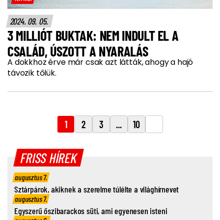
2024. 09. 05.
3 MILLIÓT BUKTAK: NEM INDULT EL A
CSALÁD, ÚSZOTT A NYARALÁS
A dokkhoz érve már csak azt látták, ahogy a hajó
távozik tőlük.
1
2
3
...
10
FRISS HÍREK
augusztus 7.
Sztárpárok, akiknek a szerelme túlélte a világhírnevet
augusztus 7.
Egyszerű őszibarackos süti, ami egyenesen isteni