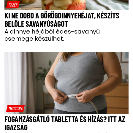
FAZÉK
KI NE DOBD A GÖRÖGDINNYEHÉJAT, KÉSZÍTS
BELŐLE SAVANYÚSÁGOT
A dinnye héjából édes-savanyú
csemege készülhet.
MEDICINA
FOGAMZÁSGÁTLÓ TABLETTA ÉS HÍZÁS? ITT AZ
IGAZSÁG