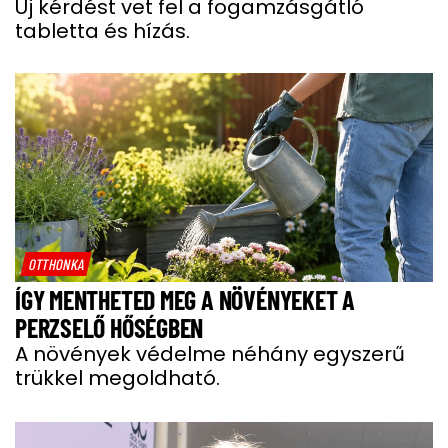
Új kérdést vet fel a fogamzásgátló
tabletta és hízás.
OTTHONKA
ÍGY MENTHETED MEG A NÖVÉNYEKET A
PERZSELŐ HŐSÉGBEN
A növények védelme néhány egyszerű
trükkel megoldható.