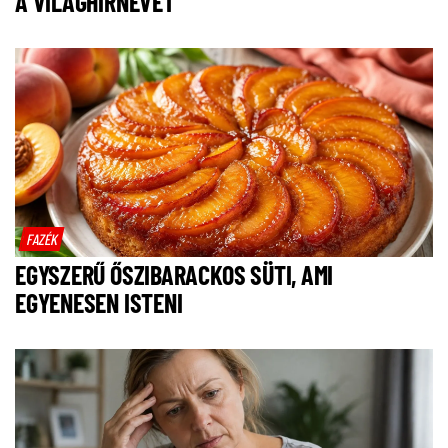
A VILÁGHÍRNEVET
FAZÉK
EGYSZERŰ ŐSZIBARACKOS SÜTI, AMI
EGYENESEN ISTENI