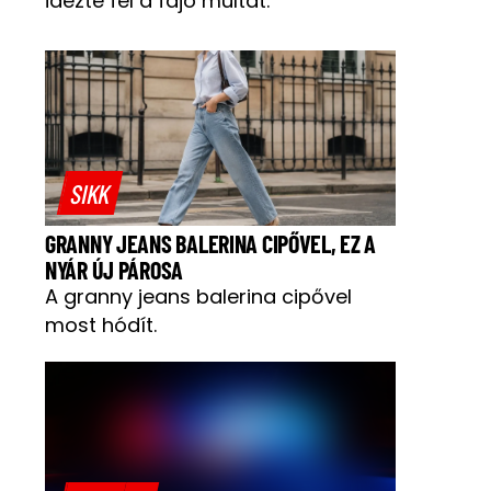
idézte fel a fájó múltat.
SIKK
GRANNY JEANS BALERINA CIPŐVEL, EZ A
NYÁR ÚJ PÁROSA
A granny jeans balerina cipővel
most hódít.