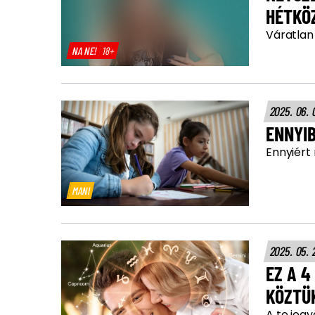
HÉTKÖ
Váratlan
NA NE!
18+
2025. 06. 
ENNYIB
Ennyiért
MANI
2025. 05. 
EZ A 4
KÖZTÜ
A te jegy