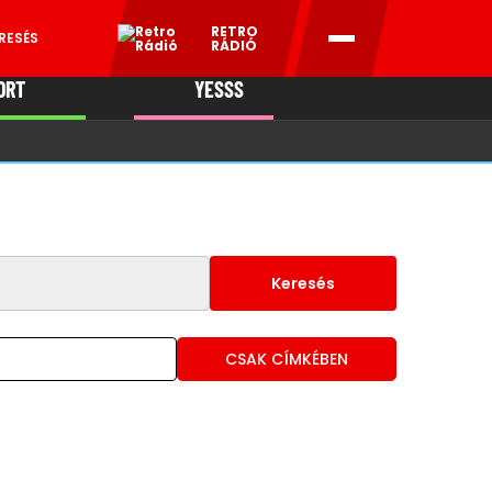
RETRO
RESÉS
RÁDIÓ
ORT
YESSS
MANI
Keresés
CSAK CÍMKÉBEN