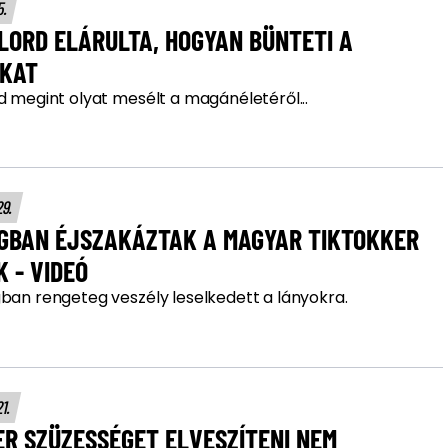
5.
LORD ELÁRULTA, HOGYAN BÜNTETI A
AKAT
d megint olyat mesélt a magánéletéről...
29.
AGBAN ÉJSZAKÁZTAK A MAGYAR TIKTOKKER
 - VIDEÓ
gban rengeteg veszély leselkedett a lányokra.
21.
R SZÜZESSÉGET ELVESZÍTENI NEM