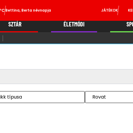
°C
Bettina, Berta névnapja
JÁTÉKOK
KE
SZTÁR
ÉLETMÓDI
SP
ikk típusa
Rovat