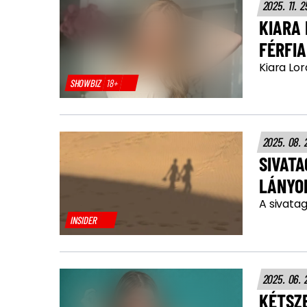
2025. 11. 2
KIARA 
FÉRFI
Kiara Lor
SHOWBIZ
18+
2025. 08. 
SIVAT
LÁNYOK
A sivata
INSIDER
2025. 06. 
KÉTSZE