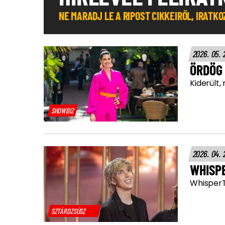
NE MARADJ LE A RIPOST CIKKEIRŐL, IRATK
2026. 05. 
ÖRDÖG 
Kiderült
SHOWBIZ
2026. 04. 
WHISP
WhisperT
SZTÁRDZSÚSZ