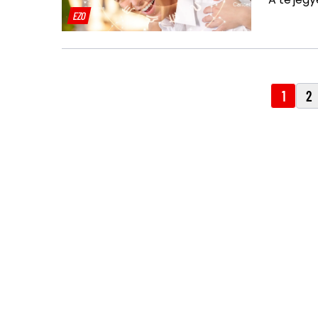
EZO
1
2