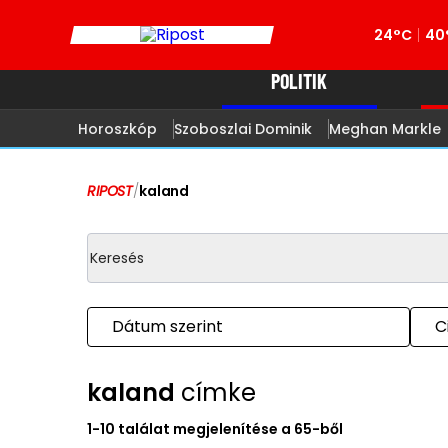
24°C
40
POLITIK
Horoszkóp
Szoboszlai Dominik
Meghan Markle
RIPOST
/
kaland
Dátum szerint
C
kaland
címke
1-10 találat megjelenítése a 65-ből