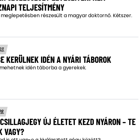
ZNAPI TELJESÍTMÉNY
 meglepetésben részesült a magyar doktornő. Kétszer.
03.
E KERÜLNEK IDÉN A NYÁRI TÁBOROK
 mehetnek idén táborba a gyerekek.
28.
 CSILLAGJEGY ÚJ ÉLETET KEZD NYÁRON – TE
K VAGY?
ed is ott van-e a kiválasztott négy között?