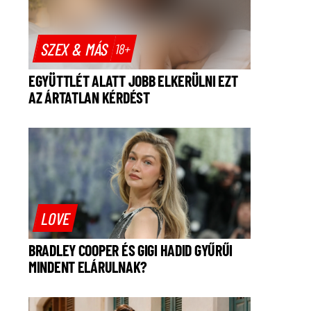
SZEX & MÁS
18+
EGYÜTTLÉT ALATT JOBB ELKERÜLNI EZT
AZ ÁRTATLAN KÉRDÉST
LOVE
BRADLEY COOPER ÉS GIGI HADID GYŰRŰI
MINDENT ELÁRULNAK?