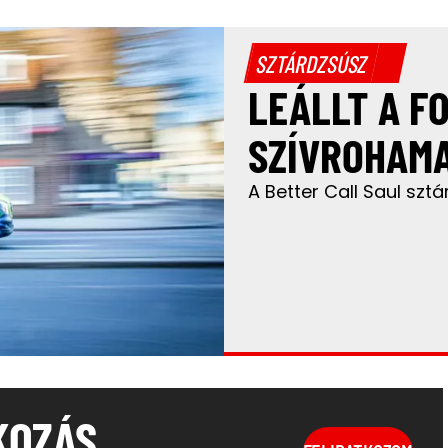
SZTÁRDZSÚSZ
LEÁLLT A F
SZÍVROHAMA
A Better Call Saul sztár
KOZÁS