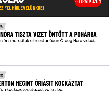
FELIRATKOZOM
OZZ FEL HÍRLEVELÜNKRE!
25.
NÓRA TISZTA VIZET ÖNTÖTT A POHÁRBA
, miért maradtak el mostanában Ördög Nóra videói.
28.
ERTON MEGINT ÓRIÁSIT KOCKÁZTAT
on kockázatos utazást vállalt be.