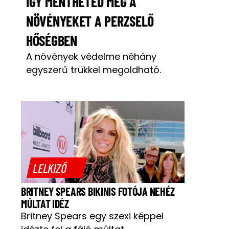
ÍGY MENTHETED MEG A
NÖVÉNYEKET A PERZSELŐ
HŐSÉGBEN
A növények védelme néhány
egyszerű trükkel megoldható.
LELKIZŐ
BRITNEY SPEARS BIKINIS FOTÓJA NEHÉZ
MÚLTAT IDÉZ
Britney Spears egy szexi képpel