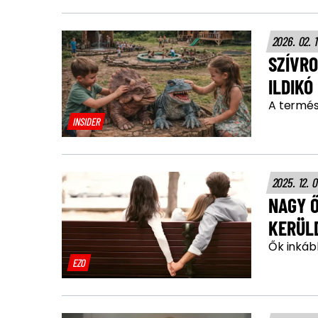
2026. 02. 
SZÍVR
ILDIKÓ
A termés
INSIDER
2025. 12. 
NAGY Ő
KERÜLD
Ők inkább
EZO