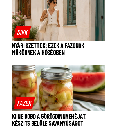
SIKK
NYÁRI SZETTEK: EZEK A FAZONOK
MŰKÖDNEK A HŐSÉGBEN
FAZÉK
KI NE DOBD A GÖRÖGDINNYEHÉJAT,
KÉSZÍTS BELŐLE SAVANYÚSÁGOT