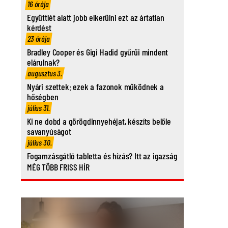
16 órája
Együttlét alatt jobb elkerülni ezt az ártatlan
kérdést
23 órája
Bradley Cooper és Gigi Hadid gyűrűi mindent
elárulnak?
augusztus 3.
Nyári szettek: ezek a fazonok működnek a
hőségben
július 31.
Ki ne dobd a görögdinnyehéjat, készíts belőle
savanyúságot
július 30.
Fogamzásgátló tabletta és hízás? Itt az igazság
MÉG TÖBB FRISS HÍR