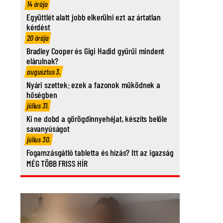
14 órája
Együttlét alatt jobb elkerülni ezt az ártatlan
kérdést
20 órája
Bradley Cooper és Gigi Hadid gyűrűi mindent
elárulnak?
augusztus 3.
Nyári szettek: ezek a fazonok működnek a
hőségben
július 31.
Ki ne dobd a görögdinnyehéjat, készíts belőle
savanyúságot
július 30.
Fogamzásgátló tabletta és hízás? Itt az igazság
MÉG TÖBB FRISS HÍR