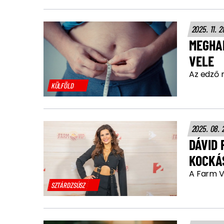
2025. 11. 2
MEGHAL
VELE
Az edző 
KÜLFÖLD
2025. 08. 
DÁVID 
KOCKÁ
A Farm VI
SZTÁRDZSÚSZ