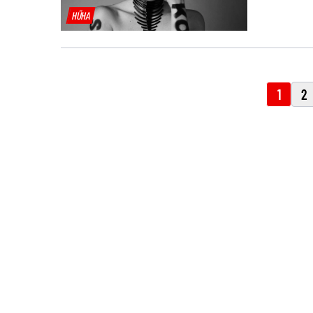
HŰHA
1
2