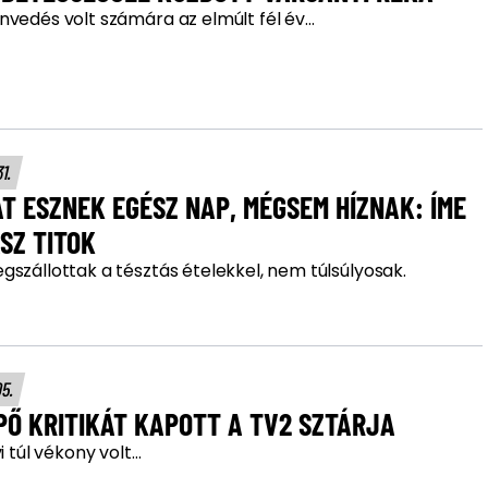
vedés volt számára az elmúlt fél év...
31.
T ESZNEK EGÉSZ NAP, MÉGSEM HÍZNAK: ÍME
SZ TITOK
szállottak a tésztás ételekkel, nem túlsúlyosak.
05.
PŐ KRITIKÁT KAPOTT A TV2 SZTÁRJA
vi túl vékony volt…