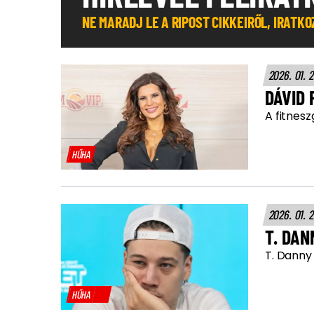
NE MARADJ LE A RIPOST CIKKEIRŐL, IRATK
2026. 01. 
DÁVID 
A fitnesz
HŰHA
2026. 01. 2
T. DAN
T. Danny
HŰHA