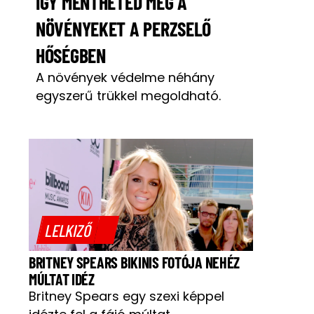
ÍGY MENTHETED MEG A
NÖVÉNYEKET A PERZSELŐ
HŐSÉGBEN
A növények védelme néhány
egyszerű trükkel megoldható.
LELKIZŐ
BRITNEY SPEARS BIKINIS FOTÓJA NEHÉZ
MÚLTAT IDÉZ
Britney Spears egy szexi képpel