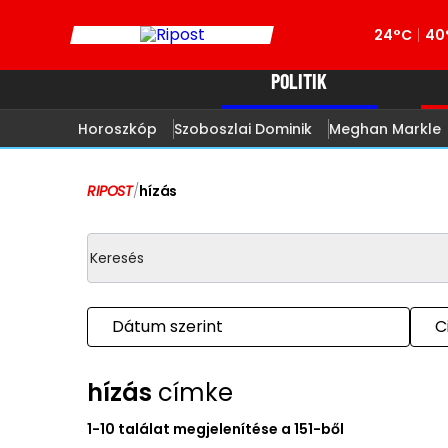
24°C
40
POLITIK
Horoszkóp
Szoboszlai Dominik
Meghan Markle
RIPOST
/
hízás
Dátum szerint
C
hízás
címke
1-10 találat megjelenítése a 151-ből