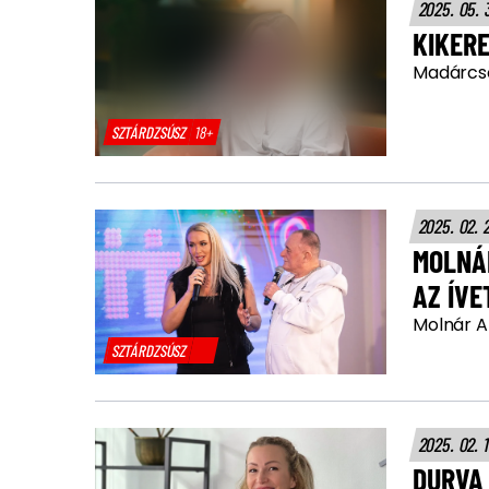
2025. 05. 
KIKERE
Madárcso
SZTÁRDZSÚSZ
18+
2025. 02. 
MOLNÁR
AZ ÍVE
Molnár A
SZTÁRDZSÚSZ
2025. 02. 
DURVA