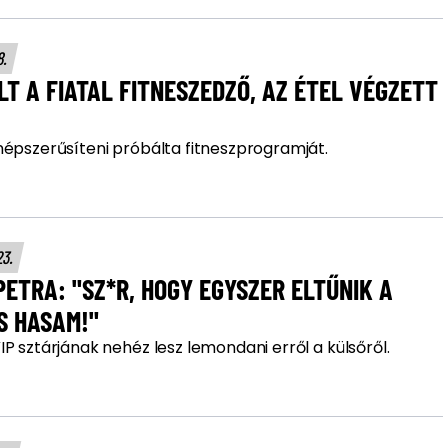
8.
T A FIATAL FITNESZEDZŐ, AZ ÉTEL VÉGZETT
népszerűsíteni próbálta fitneszprogramját.
23.
PETRA: "SZ*R, HOGY EGYSZER ELTŰNIK A
S HASAM!"
P sztárjának nehéz lesz lemondani erről a külsőről.