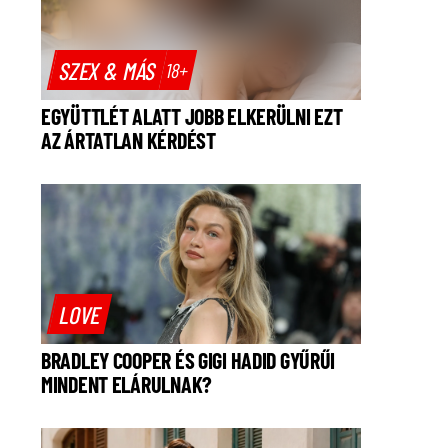
SZEX & MÁS
18+
EGYÜTTLÉT ALATT JOBB ELKERÜLNI EZT
AZ ÁRTATLAN KÉRDÉST
LOVE
BRADLEY COOPER ÉS GIGI HADID GYŰRŰI
MINDENT ELÁRULNAK?