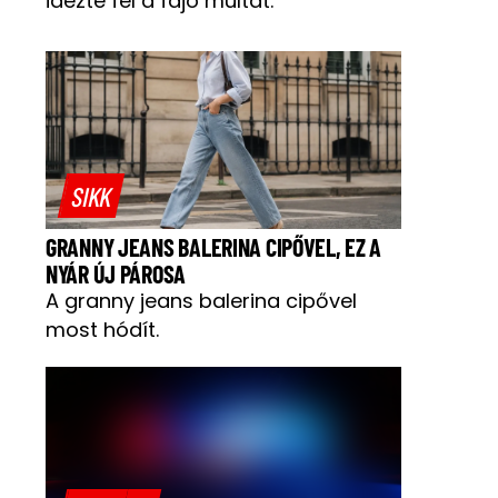
idézte fel a fájó múltat.
SIKK
GRANNY JEANS BALERINA CIPŐVEL, EZ A
NYÁR ÚJ PÁROSA
A granny jeans balerina cipővel
most hódít.