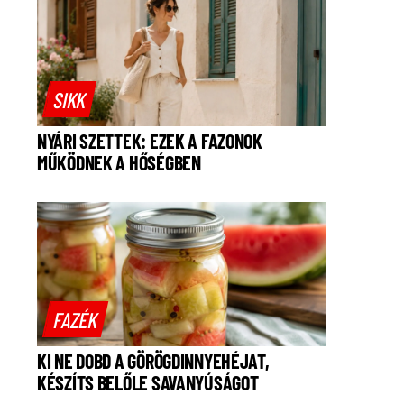
SIKK
NYÁRI SZETTEK: EZEK A FAZONOK
MŰKÖDNEK A HŐSÉGBEN
FAZÉK
KI NE DOBD A GÖRÖGDINNYEHÉJAT,
KÉSZÍTS BELŐLE SAVANYÚSÁGOT