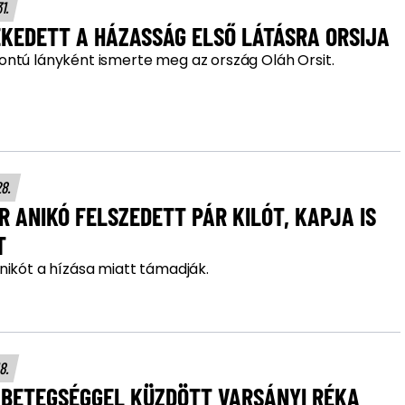
31.
KEDETT A HÁZASSÁG ELSŐ LÁTÁSRA ORSIJA
ntú lányként ismerte meg az ország Oláh Orsit.
28.
 ANIKÓ FELSZEDETT PÁR KILÓT, KAPJA IS
T
nikót a hízása miatt támadják.
18.
 BETEGSÉGGEL KÜZDÖTT VARSÁNYI RÉKA