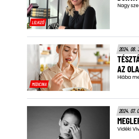
Nagy szen
LELKIZŐ
2024. 08. 
TÉSZTÁ
AZ OLA
Hiába meg
MEDICINA
2024. 07. 
MEGLE
Vidéki Vi