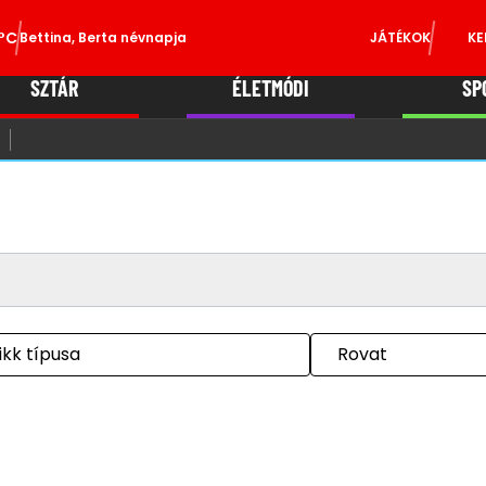
°C
Bettina, Berta névnapja
JÁTÉKOK
KE
SZTÁR
ÉLETMÓDI
SP
ikk típusa
Rovat