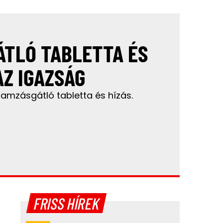
TLÓ TABLETTA ÉS
AZ IGAZSÁG
ogamzásgátló tabletta és hízás.
FRISS HÍREK