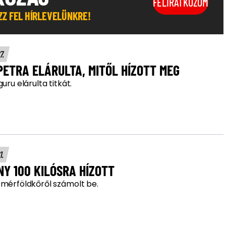
FELIRATKOZOM
OZZ FEL HÍRLEVELÜNKRE!
27.
PETRA ELÁRULTA, MITŐL HÍZOTT MEG
guru elárulta titkát.
1.
NY 100 KILÓSRA HÍZOTT
 mérföldkőről számolt be.