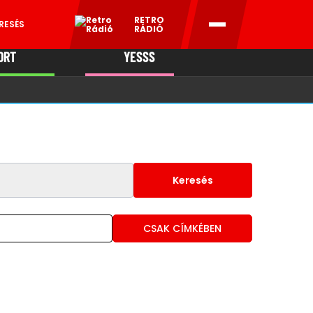
RETRO
RESÉS
RÁDIÓ
ORT
YESSS
MANI
Keresés
CSAK CÍMKÉBEN