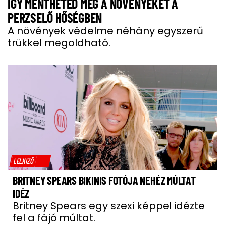
ÍGY MENTHETED MEG A NÖVÉNYEKET A
PERZSELŐ HŐSÉGBEN
A növények védelme néhány egyszerű
trükkel megoldható.
LELKIZŐ
BRITNEY SPEARS BIKINIS FOTÓJA NEHÉZ MÚLTAT
IDÉZ
Britney Spears egy szexi képpel idézte
fel a fájó múltat.