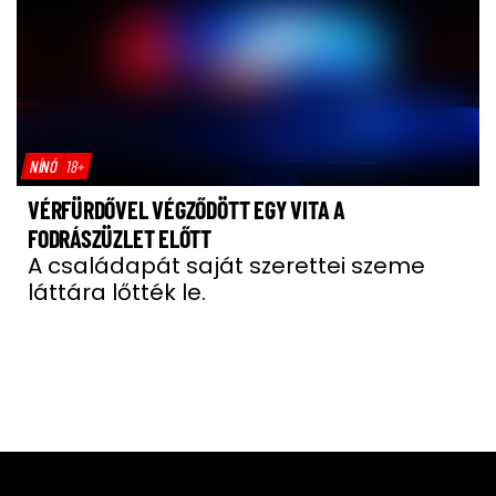
NÍNÓ
18+
VÉRFÜRDŐVEL VÉGZŐDÖTT EGY VITA A
FODRÁSZÜZLET ELŐTT
A családapát saját szerettei szeme
láttára lőtték le.