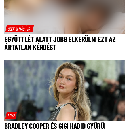
SZEX & MÁS
18+
EGYÜTTLÉT ALATT JOBB ELKERÜLNI EZT AZ
ÁRTATLAN KÉRDÉST
LOVE
BRADLEY COOPER ÉS GIGI HADID GYŰRŰI