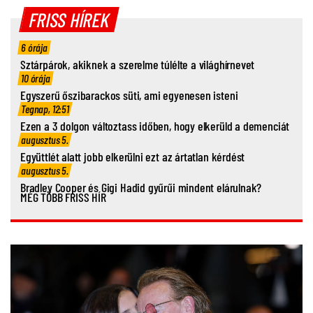
FRISS HÍREK
6 órája
Sztárpárok, akiknek a szerelme túlélte a világhírnevet
10 órája
Egyszerű őszibarackos süti, ami egyenesen isteni
Tegnap, 12:51
Ezen a 3 dolgon változtass időben, hogy elkerüld a demenciát
augusztus 5.
Együttlét alatt jobb elkerülni ezt az ártatlan kérdést
augusztus 5.
Bradley Cooper és Gigi Hadid gyűrűi mindent elárulnak?
MÉG TÖBB FRISS HÍR