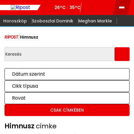
26°C
35°C
Horoszkóp
Szoboszlai Dominik
Meghan Markle
RIPOST
/
Himnusz
Dátum szerint
Cikk típusa
Rovat
CSAK CÍMKÉBEN
Himnusz
címke