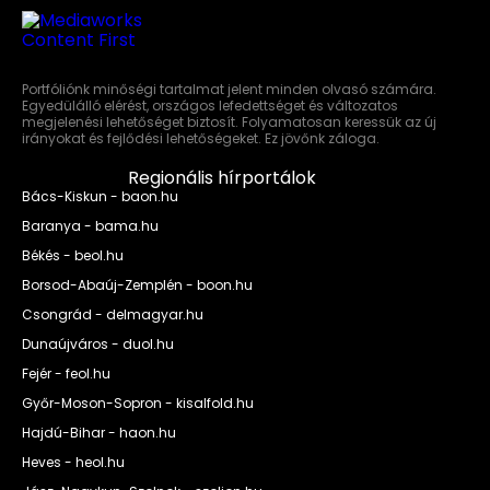
Portfóliónk minőségi tartalmat jelent minden olvasó számára.
Egyedülálló elérést, országos lefedettséget és változatos
megjelenési lehetőséget biztosít. Folyamatosan keressük az új
irányokat és fejlődési lehetőségeket. Ez jövőnk záloga.
Regionális hírportálok
Bács-Kiskun - baon.hu
Baranya - bama.hu
Békés - beol.hu
Borsod-Abaúj-Zemplén - boon.hu
Csongrád - delmagyar.hu
Dunaújváros - duol.hu
Fejér - feol.hu
Győr-Moson-Sopron - kisalfold.hu
Hajdú-Bihar - haon.hu
Heves - heol.hu