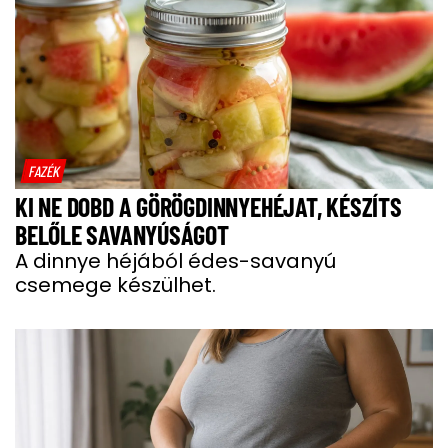
FAZÉK
KI NE DOBD A GÖRÖGDINNYEHÉJAT, KÉSZÍTS
BELŐLE SAVANYÚSÁGOT
A dinnye héjából édes-savanyú
csemege készülhet.