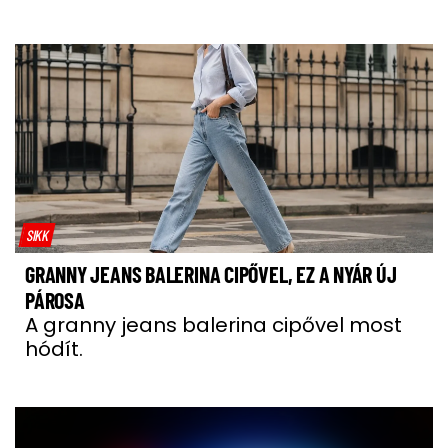
SIKK
GRANNY JEANS BALERINA CIPŐVEL, EZ A NYÁR ÚJ
PÁROSA
A granny jeans balerina cipővel most
hódít.