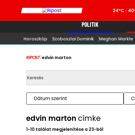
24°C
40
POLITIK
Horoszkóp
Szoboszlai Dominik
Meghan Markle
RIPOST
/
edvin marton
Dátum szerint
C
edvin marton
címke
1-10 találat megjelenítése a 23-ből