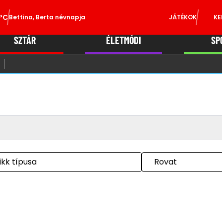
°C
Bettina, Berta névnapja
JÁTÉKOK
KE
SZTÁR
ÉLETMÓDI
SP
ikk típusa
Rovat