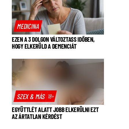
MEDICINA
EZEN A 3 DOLGON VÁLTOZTASS IDŐBEN,
HOGY ELKERÜLD A DEMENCIÁT
SZEX & MÁS
18+
EGYÜTTLÉT ALATT JOBB ELKERÜLNI EZT
AZ ÁRTATLAN KÉRDÉST