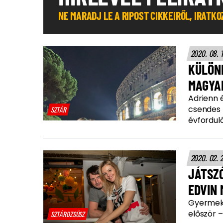
NE MARADJ LE A RIPOST CIKKEIRŐL, IRATK
2020. 08. 
KÜLÖN
MAGYA
Adrienn 
csendes 
SZTÁR
évforduló
2020. 02. 
JÁTSZ
EDVIN 
Gyermekk
először –
SZTÁRDZSÚSZ