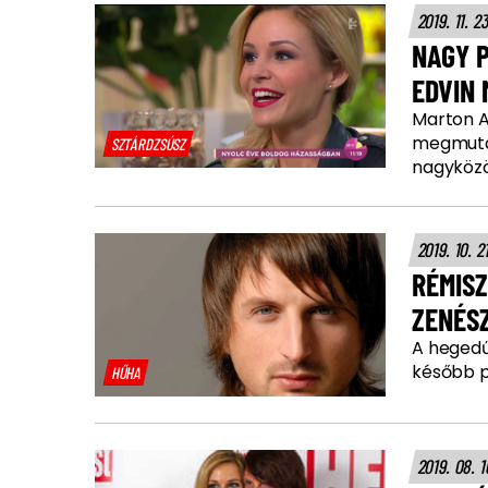
2019. 11. 2
NAGY P
EDVIN
Marton A
megmutatj
SZTÁRDZSÚSZ
nagyköz
2019. 10. 2
RÉMISZ
ZENÉS
A hegedű
később pe
HŰHA
2019. 08. 