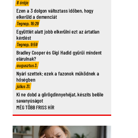
8 órája
Ezen a 3 dolgon változtass időben, hogy
elkerüld a demenciát
Tegnap, 16:29
Együttlét alatt jobb elkerülni ezt az ártatlan
kérdést
Tegnap, 9:59
Bradley Cooper és Gigi Hadid gyűrűi mindent
elárulnak?
augusztus 3.
Nyári szettek: ezek a fazonok működnek a
hőségben
július 31.
Ki ne dobd a görögdinnyehéjat, készíts belőle
savanyúságot
MÉG TÖBB FRISS HÍR