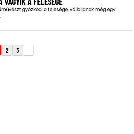
 VÁGYIK A FELESÉGE
művészt győzködi a felesége, vállaljanak még egy
.
2
3