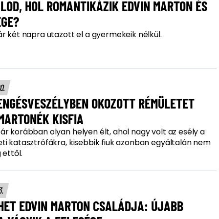
LOD, HOL ROMANTIKÁZIK EDVIN MARTON ÉS
ÉGE?
r két napra utazott el a gyermekeik nélkül.
20.
ENGÉSVESZÉLYBEN OKOZOTT RÉMÜLETET
MARTONÉK KISFIA
r korábban olyan helyen élt, ahol nagy volt az esély a
ti katasztrófákra, kisebbik fiuk azonban egyáltalán nem
 ettől.
3.
HET EDVIN MARTON CSALÁDJA: ÚJABB