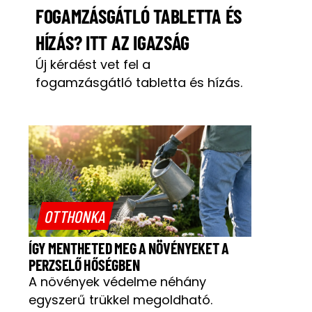
FOGAMZÁSGÁTLÓ TABLETTA ÉS
HÍZÁS? ITT AZ IGAZSÁG
Új kérdést vet fel a
fogamzásgátló tabletta és hízás.
OTTHONKA
ÍGY MENTHETED MEG A NÖVÉNYEKET A
PERZSELŐ HŐSÉGBEN
A növények védelme néhány
egyszerű trükkel megoldható.