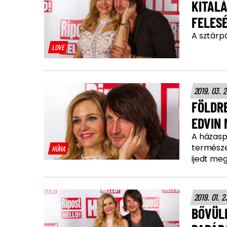
KITALÁ
FELES
A sztárpá
LOVE
2019. 03. 
FÖLDR
EDVIN 
A házaspá
természe
HŰHA
ijedt meg
2019. 01. 2
BŐVÜL