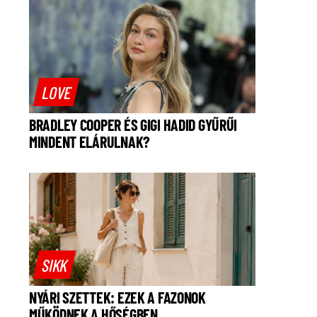
LOVE
BRADLEY COOPER ÉS GIGI HADID GYŰRŰI
MINDENT ELÁRULNAK?
SIKK
NYÁRI SZETTEK: EZEK A FAZONOK
MŰKÖDNEK A HŐSÉGBEN