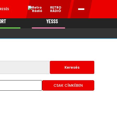
RETRO
RESÉS
RÁDIÓ
ORT
YESSS
MANI
Keresés
CSAK CÍMKÉBEN