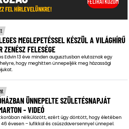
FELIRATKOZOM
OZZ FEL HÍRLEVELÜNKRE!
11.
LEGES MEGLEPETÉSSEL KÉSZÜL A VILÁGHÍRŰ
R ZENÉSZ FELESÉGE
és Edvin 13 éve minden augusztusban elutaznak egy
helyre, hogy meghitten ünnepeljék meg házassági
jukat.
28.
ÓHÁZBAN ÜNNEPELTE SZÜLETÉSNAPJÁT
MARTON - VIDEÓ
orában nélkülözött, ezért úgy döntött, hogy életében
 46 évesen – lufikkal és csúszdaversennyel ünnepel.