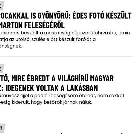
3.
OCAKKAL IS GYÖNYÖRŰ: ÉDES FOTÓ KÉSZÜLT
 MARTON FELESÉGÉRŐL
drienn is beszállt a mostanság népszerű kihívásba, amin
a az utolsó, szülés előtt készült fotóját a
önségnek.
1.
TŐ, MIRE ÉBREDT A VILÁGHÍRŰ MAGYAR
Z: IDEGENEK VOLTAK A LAKÁSBAN
művész éjjel a padló recsegésére ébredt, nem sokkal
dig kiderült, hogy betörők járnak náluk.
10.