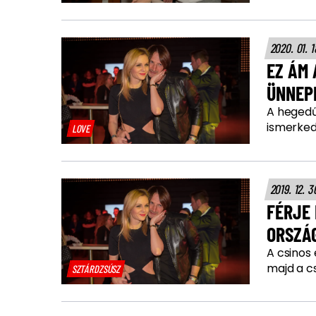
2020. 01. 
EZ ÁM
ÜNNEP
A hegedű
ismerked
LOVE
2019. 12. 3
FÉRJE 
ORSZÁ
A csinos
majd a cs
SZTÁRDZSÚSZ