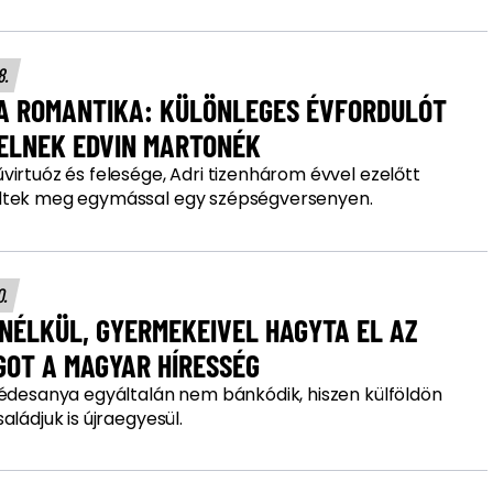
18.
 A ROMANTIKA: KÜLÖNLEGES ÉVFORDULÓT
ELNEK EDVIN MARTONÉK
virtuóz és felesége, Adri tizenhárom évvel ezelőtt
tek meg egymással egy szépségversenyen.
0.
NÉLKÜL, GYERMEKEIVEL HAGYTA EL AZ
GOT A MAGYAR HÍRESSÉG
 édesanya egyáltalán nem bánkódik, hiszen külföldön
aládjuk is újraegyesül.