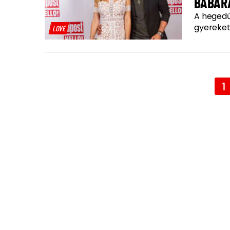
BABÁRA
A hegedű
gyereket
LOVE
1