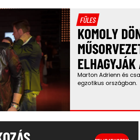
FÜLES
KOMOLY DÖN
MŰSORVEZE
ELHAGYJÁK 
Marton Adrienn és csal
egzotikus országban.
KOZÁS