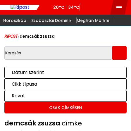
20°C
34°C
Horoszkóp
Szoboszlai Dominik
Meghan Markle
RIPOST
/
demcsák zsuzsa
Dátum szerint
Cikk típusa
Rovat
CSAK CÍMKÉBEN
demcsák zsuzsa
címke