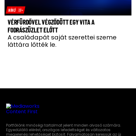
NÍNÓ
18+
VÉRFÜRDŐVEL VÉGZŐDÖTT EGY VITA A
FODRÁSZÜZLET ELŐTT
A családapát saját szerettei szeme
láttára lőtték le.
Portfóliónk minőségi tartalmat jelent minden olvasó számára.
Egyedülálló elérést, országos lefedettséget és változatos
megjelenési lehetőséget biztosít. Folyamatosan keressük az új