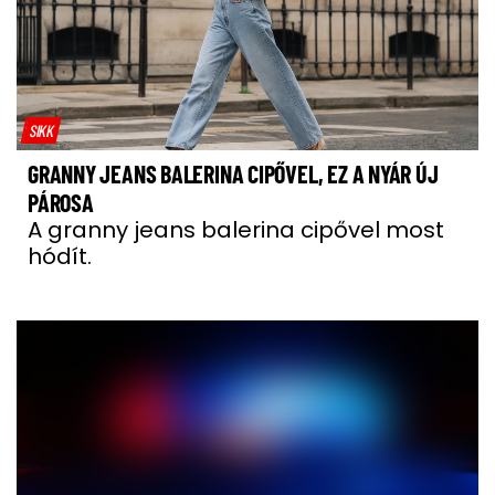
SIKK
GRANNY JEANS BALERINA CIPŐVEL, EZ A NYÁR ÚJ
PÁROSA
A granny jeans balerina cipővel most
hódít.