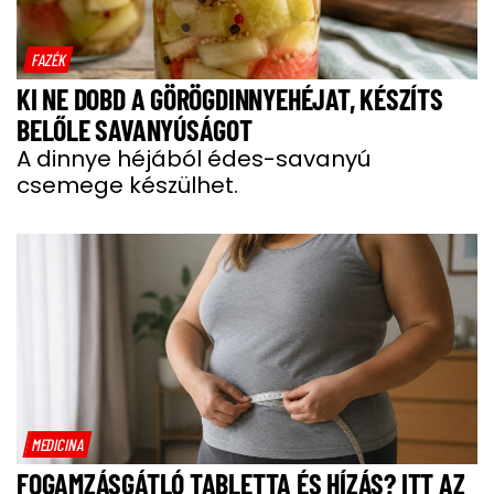
FAZÉK
KI NE DOBD A GÖRÖGDINNYEHÉJAT, KÉSZÍTS
BELŐLE SAVANYÚSÁGOT
A dinnye héjából édes-savanyú
csemege készülhet.
MEDICINA
FOGAMZÁSGÁTLÓ TABLETTA ÉS HÍZÁS? ITT AZ