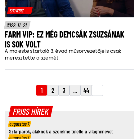
SHOWBIZ
2022. 11. 21.
FARM VIP: EZ MÉG DEMCSÁK ZSUZSÁNAK
IS SOK VOLT
A ma este startoló 3. évad műsorvezetője is csak
meresztette a szemét.
1
2
3
...
44
FRISS HÍREK
augusztus 7.
Sztárpárok, akiknek a szerelme túlélte a világhírnevet
augusztus 7.