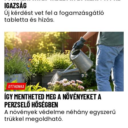
IGAZSÁG
Új kérdést vet fel a fogamzásgátló
tabletta és hízás.
OTTHONKA
ÍGY MENTHETED MEG A NÖVÉNYEKET A
PERZSELŐ HŐSÉGBEN
A növények védelme néhány egyszerű
trükkel megoldható.