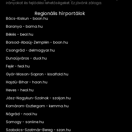
irányokat és fejlődési lehetőségeket. Ez jövőnk záloga.
Regionális hírportálok
Bács-Kiskun - baon.hu
Baranya - bama.hu
Békés - beol.hu
Borsod-Abaúj-Zemplén - boon.hu
Csongrád - delmagyar.hu
Dunaújváros - duol.hu
Fejér - feol.hu
Győr-Moson-Sopron - kisalfold.hu
Hajdú-Bihar - haon.hu
Heves - heol.hu
Jász-Nagykun-Szolnok - szoljon.hu
Komárom-Esztergom - kemma.hu
Nógrád - nool.hu
Somogy - sonline.hu
Szabolcs-Szatmár-Bereg - szon.hu