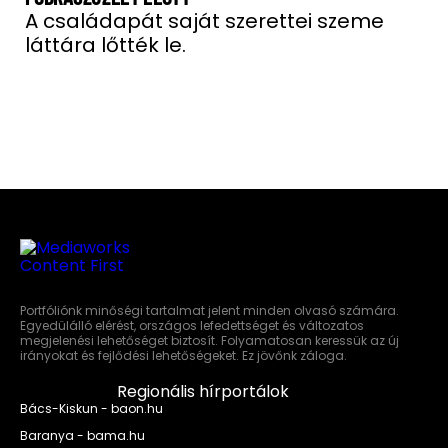
A családapát saját szerettei szeme
láttára lőtték le.
Portfóliónk minőségi tartalmat jelent minden olvasó számára.
Egyedülálló elérést, országos lefedettséget és változatos
megjelenési lehetőséget biztosít. Folyamatosan keressük az új
irányokat és fejlődési lehetőségeket. Ez jövőnk záloga.
Regionális hírportálok
Bács-Kiskun - baon.hu
Baranya - bama.hu