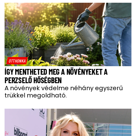
OTTHONKA
ÍGY MENTHETED MEG A NÖVÉNYEKET A
PERZSELŐ HŐSÉGBEN
A növények védelme néhány egyszerű
trükkel megoldható.