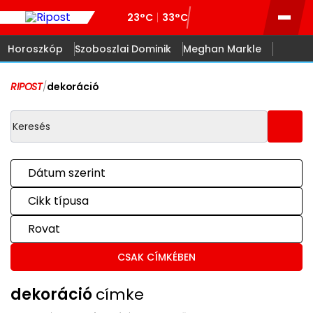
23°C
33°C
Horoszkóp
Szoboszlai Dominik
Meghan Markle
RIPOST
/
dekoráció
Dátum szerint
Cikk típusa
Rovat
CSAK CÍMKÉBEN
dekoráció
címke