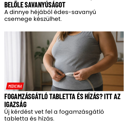
BELŐLE SAVANYÚSÁGOT
A dinnye héjából édes-savanyú
csemege készülhet.
MEDICINA
FOGAMZÁSGÁTLÓ TABLETTA ÉS HÍZÁS? ITT AZ
IGAZSÁG
Új kérdést vet fel a fogamzásgátló
tabletta és hízás.