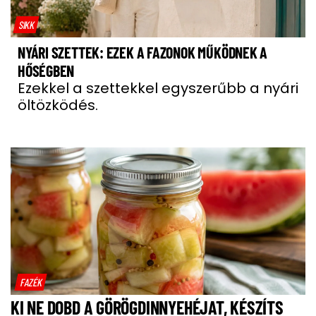
SIKK
NYÁRI SZETTEK: EZEK A FAZONOK MŰKÖDNEK A
HŐSÉGBEN
Ezekkel a szettekkel egyszerűbb a nyári
öltözködés.
FAZÉK
KI NE DOBD A GÖRÖGDINNYEHÉJAT, KÉSZÍTS