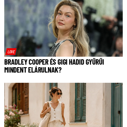
LOVE
BRADLEY COOPER ÉS GIGI HADID GYŰRŰI
MINDENT ELÁRULNAK?