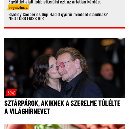
Együttlét alatt jobb elkerülni ezt az ártatlan kérdést
augusztus 5.
Bradley Cooper és Gigi Hadid gyűrűi mindent elárulnak?
MÉG TÖBB FRISS HÍR
LOVE
SZTÁRPÁROK, AKIKNEK A SZERELME TÚLÉLTE
A VILÁGHÍRNEVET