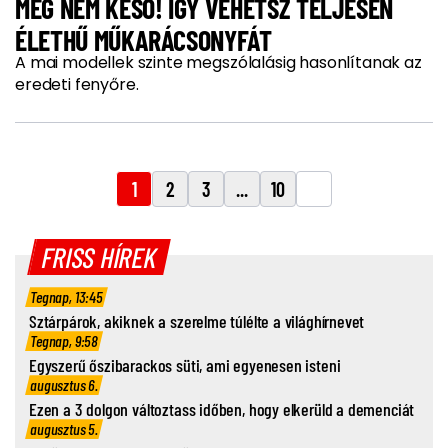
MÉG NEM KÉSŐ! ÍGY VEHETSZ TELJESEN
ÉLETHŰ MŰKARÁCSONYFÁT
A mai modellek szinte megszólalásig hasonlítanak az
eredeti fenyőre.
1
2
3
...
10
FRISS HÍREK
Tegnap, 13:45
Sztárpárok, akiknek a szerelme túlélte a világhírnevet
Tegnap, 9:58
Egyszerű őszibarackos süti, ami egyenesen isteni
augusztus 6.
Ezen a 3 dolgon változtass időben, hogy elkerüld a demenciát
augusztus 5.