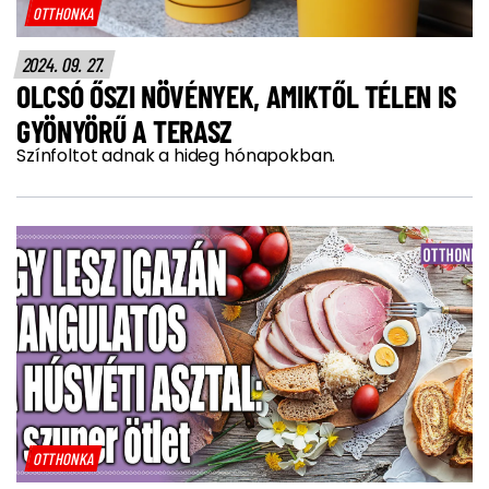
OTTHONKA
2024. 09. 27.
OLCSÓ ŐSZI NÖVÉNYEK, AMIKTŐL TÉLEN IS
GYÖNYÖRŰ A TERASZ
Színfoltot adnak a hideg hónapokban.
OTTHONKA