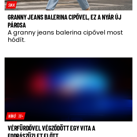
SIKK
GRANNY JEANS BALERINA CIPŐVEL, EZ A NYÁR ÚJ
PÁROSA
A granny jeans balerina cipővel most
hódít.
NÍNÓ
18+
VÉRFÜRDŐVEL VÉGZŐDÖTT EGY VITA A
FODRÁSZÜZLET ELŐTT