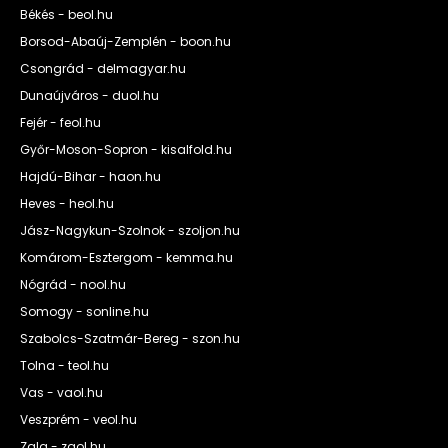
Békés - beol.hu
Borsod-Abaúj-Zemplén - boon.hu
Csongrád - delmagyar.hu
Dunaújváros - duol.hu
Fejér - feol.hu
Győr-Moson-Sopron - kisalfold.hu
Hajdú-Bihar - haon.hu
Heves - heol.hu
Jász-Nagykun-Szolnok - szoljon.hu
Komárom-Esztergom - kemma.hu
Nógrád - nool.hu
Somogy - sonline.hu
Szabolcs-Szatmár-Bereg - szon.hu
Tolna - teol.hu
Vas - vaol.hu
Veszprém - veol.hu
Zala - zaol.hu