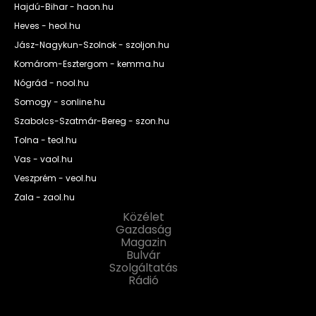
Hajdú-Bihar - haon.hu
Heves - heol.hu
Jász-Nagykun-Szolnok - szoljon.hu
Komárom-Esztergom - kemma.hu
Nógrád - nool.hu
Somogy - sonline.hu
Szabolcs-Szatmár-Bereg - szon.hu
Tolna - teol.hu
Vas - vaol.hu
Veszprém - veol.hu
Zala - zaol.hu
Közélet
Gazdaság
Magazin
Bulvár
Szolgáltatás
Rádió