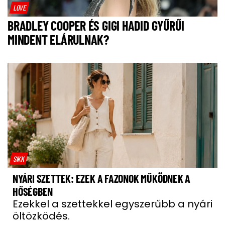
LOVE
BRADLEY COOPER ÉS GIGI HADID GYŰRŰI
MINDENT ELÁRULNAK?
SIKK
NYÁRI SZETTEK: EZEK A FAZONOK MŰKÖDNEK A
HŐSÉGBEN
Ezekkel a szettekkel egyszerűbb a nyári
öltözködés.