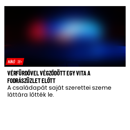
NÍNÓ
18+
VÉRFÜRDŐVEL VÉGZŐDÖTT EGY VITA A
FODRÁSZÜZLET ELŐTT
A családapát saját szerettei szeme
láttára lőtték le.