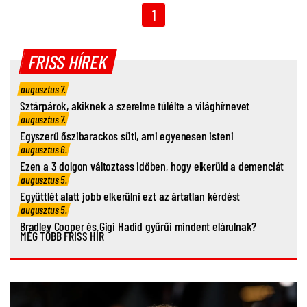
1
FRISS HÍREK
augusztus 7.
Sztárpárok, akiknek a szerelme túlélte a világhírnevet
augusztus 7.
Egyszerű őszibarackos süti, ami egyenesen isteni
augusztus 6.
Ezen a 3 dolgon változtass időben, hogy elkerüld a demenciát
augusztus 5.
Együttlét alatt jobb elkerülni ezt az ártatlan kérdést
augusztus 5.
Bradley Cooper és Gigi Hadid gyűrűi mindent elárulnak?
MÉG TÖBB FRISS HÍR