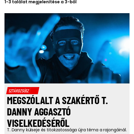
1-3 találat megjelenítése a 3-ből
SZTÁRDZSÚSZ
MEGSZÓLALT A SZAKÉRTŐ T.
DANNY AGGASZTÓ
VISELKEDÉSÉRŐL
T. Danny külseje és titokzatossága újra téma a rajongóinál.