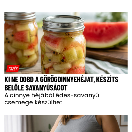
FAZÉK
KI NE DOBD A GÖRÖGDINNYEHÉJAT, KÉSZÍTS
BELŐLE SAVANYÚSÁGOT
A dinnye héjából édes-savanyú
csemege készülhet.