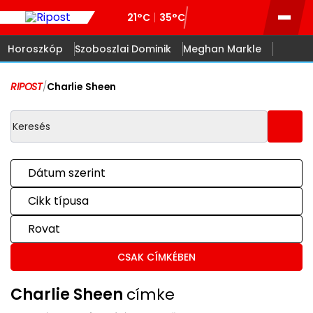
21°C
35°C
Horoszkóp
Szoboszlai Dominik
Meghan Markle
RIPOST
/
Charlie Sheen
Dátum szerint
Cikk típusa
Rovat
CSAK CÍMKÉBEN
Charlie Sheen
címke