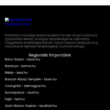
Portfóliónk minőségi tartalmat jelent minden olvasó számára.
Egyedülálló elérést, országos lefedettséget és változatos
megjelenési lehetőséget biztosít. Folyamatosan keressük az új
irányokat és fejlődési lehetőségeket. Ez jövőnk záloga.
Regionális hírportálok
Bács-Kiskun - baon.hu
Baranya - bama.hu
Békés - beol.hu
Borsod-Abaúj-Zemplén - boon.hu
Csongrád - delmagyar.hu
Dunaújváros - duol.hu
Fejér - feol.hu
Győr-Moson-Sopron - kisalfold.hu