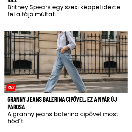
Britney Spears egy szexi képpel idézte
fel a fájó múltat.
SIKK
GRANNY JEANS BALERINA CIPŐVEL, EZ A NYÁR ÚJ
PÁROSA
A granny jeans balerina cipővel most
hódít.