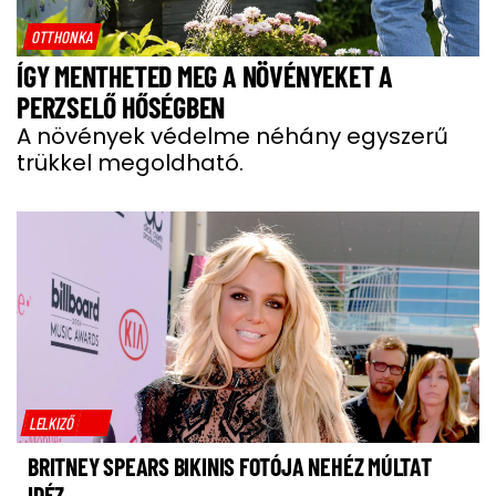
OTTHONKA
ÍGY MENTHETED MEG A NÖVÉNYEKET A
PERZSELŐ HŐSÉGBEN
A növények védelme néhány egyszerű
trükkel megoldható.
LELKIZŐ
BRITNEY SPEARS BIKINIS FOTÓJA NEHÉZ MÚLTAT
IDÉZ