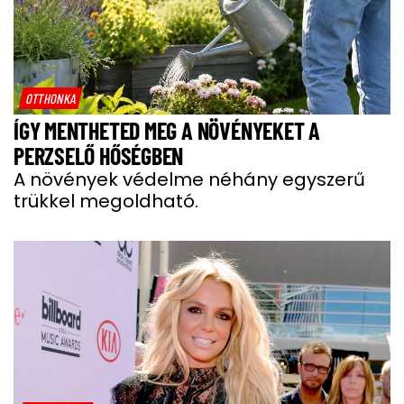
OTTHONKA
ÍGY MENTHETED MEG A NÖVÉNYEKET A
PERZSELŐ HŐSÉGBEN
A növények védelme néhány egyszerű
trükkel megoldható.