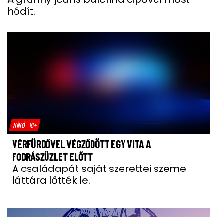
hódít.
NÍNÓ
18+
VÉRFÜRDŐVEL VÉGZŐDÖTT EGY VITA A
FODRÁSZÜZLET ELŐTT
A családapát saját szerettei szeme
láttára lőtték le.