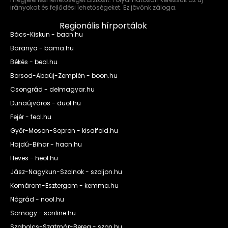
irányokat és fejlődési lehetőségeket. Ez jövőnk záloga.
Regionális hírportálok
Bács-Kiskun - baon.hu
Baranya - bama.hu
Békés - beol.hu
Borsod-Abaúj-Zemplén - boon.hu
Csongrád - delmagyar.hu
Dunaújváros - duol.hu
Fejér - feol.hu
Győr-Moson-Sopron - kisalfold.hu
Hajdú-Bihar - haon.hu
Heves - heol.hu
Jász-Nagykun-Szolnok - szoljon.hu
Komárom-Esztergom - kemma.hu
Nógrád - nool.hu
Somogy - sonline.hu
Szabolcs-Szatmár-Bereg - szon.hu