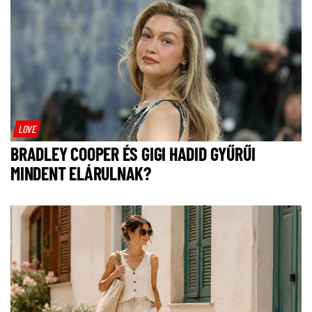
LOVE
BRADLEY COOPER ÉS GIGI HADID GYŰRŰI
MINDENT ELÁRULNAK?