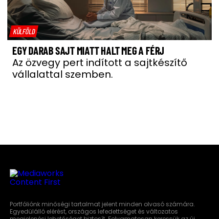
KÜLFÖLD
EGY DARAB SAJT MIATT HALT MEG A FÉRJ
Az özvegy pert indított a sajtkészítő
vállalattal szemben.
Portfóliónk minőségi tartalmat jelent minden olvasó számára.
Egyedülálló elérést, országos lefedettséget és változatos
megjelenési lehetőséget biztosít. Folyamatosan keressük az új