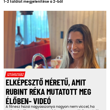
1-2 találat megjelenítése a 2-ből
SZTÁRDZSÚSZ
ELKÉPESZTŐ MÉRETŰ, AMIT
RUBINT RÉKA MUTATOTT MEG
ÉLŐBEN- VIDEÓ
A fitnesz hazai nagyasszonya nagyon nem viccel, ha