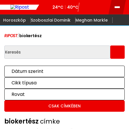
24°C
40°C
Horoszkóp
Szoboszlai Dominik
Meghan Markle
RIPOST
/
biokertész
Dátum szerint
Cikk típusa
Rovat
CSAK CÍMKÉBEN
biokertész
címke