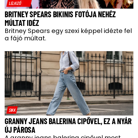
LELKIZŐ
BRITNEY SPEARS BIKINIS FOTÓJA NEHÉZ
MÚLTAT IDÉZ
Britney Spears egy szexi képpel idézte fel
a fájó múltat.
SIKK
GRANNY JEANS BALERINA CIPŐVEL, EZ A NYÁR
ÚJ PÁROSA
A granny jeans balerina cipővel most