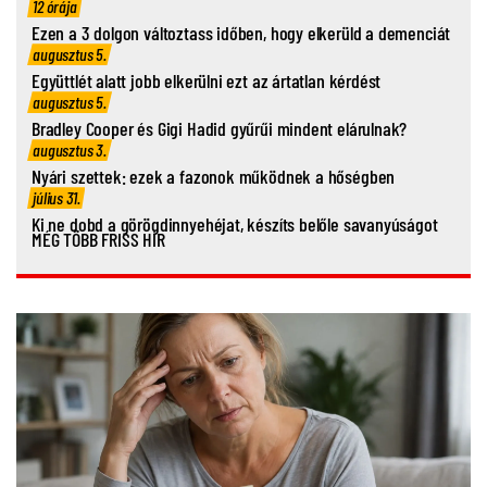
12 órája
Ezen a 3 dolgon változtass időben, hogy elkerüld a demenciát
augusztus 5.
Együttlét alatt jobb elkerülni ezt az ártatlan kérdést
augusztus 5.
Bradley Cooper és Gigi Hadid gyűrűi mindent elárulnak?
augusztus 3.
Nyári szettek: ezek a fazonok működnek a hőségben
július 31.
Ki ne dobd a görögdinnyehéjat, készíts belőle savanyúságot
MÉG TÖBB FRISS HÍR