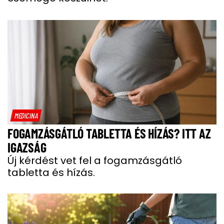
MEDICINA
FOGAMZÁSGÁTLÓ TABLETTA ÉS HÍZÁS? ITT AZ
IGAZSÁG
Új kérdést vet fel a fogamzásgátló
tabletta és hízás.