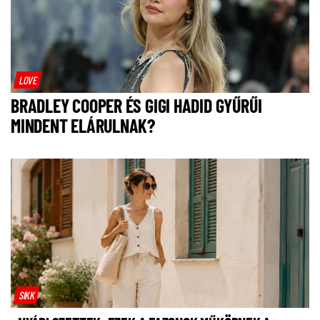
LOVE
BRADLEY COOPER ÉS GIGI HADID GYŰRŰI
MINDENT ELÁRULNAK?
SIKK