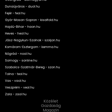
Dunaújváros - duol.hu
Fejér - feol.hu
Győr-Moson-Sopron - kisalfold.hu
Hajdú-Bihar - haon.hu
Heves - heol.hu
Jász-Nagykun-Szolnok - szoljon.hu
Komárom-Esztergom - kemma.hu
Nógrád - nool.hu
Somogy - sonline.hu
Szabolcs-Szatmár-Bereg - szon.hu
Tolna - teol.hu
Vas - vaol.hu
Veszprém - veol.hu
Zala - zaol.hu
Közélet
Gazdaság
Magazin