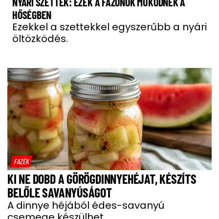
NYÁRI SZETTEK: EZEK A FAZONOK MŰKÖDNEK A
HŐSÉGBEN
Ezekkel a szettekkel egyszerűbb a nyári
öltözködés.
FAZÉK
KI NE DOBD A GÖRÖGDINNYEHÉJAT, KÉSZÍTS
BELŐLE SAVANYÚSÁGOT
A dinnye héjából édes-savanyú
csemege készülhet.