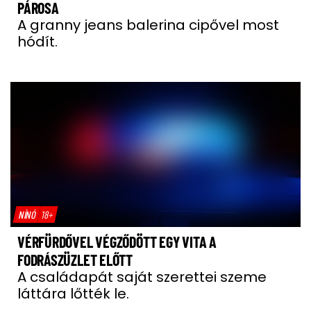
PÁROSA
A granny jeans balerina cipővel most
hódít.
NÍNÓ
18+
VÉRFÜRDŐVEL VÉGZŐDÖTT EGY VITA A
FODRÁSZÜZLET ELŐTT
A családapát saját szerettei szeme
láttára lőtték le.