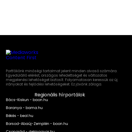
Portfóliónk minőségi tartalmat jelent minden olvasó számára.
Egyedülálló elérést, országos lefedettséget és változatos
megjelenési lehetőséget biztosít. Folyamatosan keressük az új
irányokat és fejlődési lehetőségeket. Ez jövőnk záloga.
Regionális hírportálok
Bács-Kiskun - baon.hu
Baranya - bama.hu
Békés - beol.hu
Borsod-Abaúj-Zemplén - boon.hu
Csongrád - delmagyar.hu