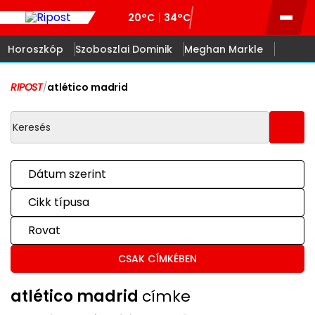
20°C
34°C
Horoszkóp
Szoboszlai Dominik
Meghan Markle
RIPOST
/
atlético madrid
Dátum szerint
Cikk típusa
Rovat
CSAK CÍMKÉBEN
atlético madrid
címke