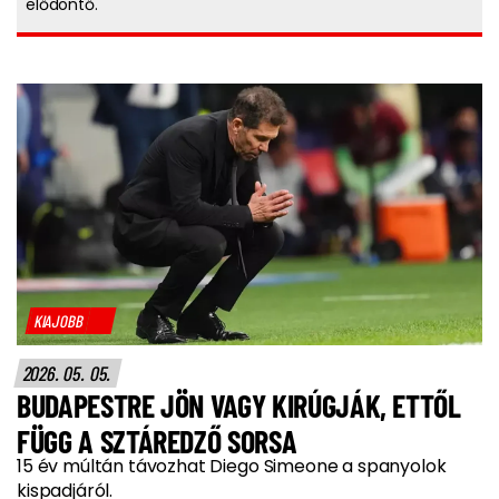
elődöntő.
KIAJOBB
2026. 05. 05.
BUDAPESTRE JÖN VAGY KIRÚGJÁK, ETTŐL
FÜGG A SZTÁREDZŐ SORSA
15 év múltán távozhat Diego Simeone a spanyolok
kispadjáról.