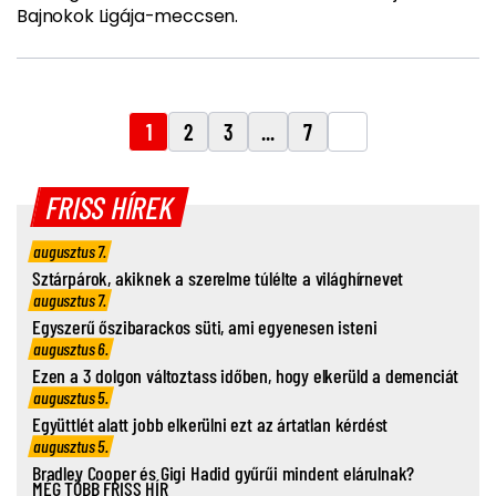
Bajnokok Ligája-meccsen.
1
2
3
...
7
FRISS HÍREK
augusztus 7.
Sztárpárok, akiknek a szerelme túlélte a világhírnevet
augusztus 7.
Egyszerű őszibarackos süti, ami egyenesen isteni
augusztus 6.
Ezen a 3 dolgon változtass időben, hogy elkerüld a demenciát
augusztus 5.
Együttlét alatt jobb elkerülni ezt az ártatlan kérdést
augusztus 5.
Bradley Cooper és Gigi Hadid gyűrűi mindent elárulnak?
MÉG TÖBB FRISS HÍR