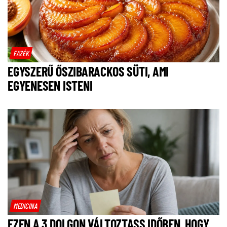
FAZÉK
EGYSZERŰ ŐSZIBARACKOS SÜTI, AMI
EGYENESEN ISTENI
MEDICINA
EZEN A 3 DOLGON VÁLTOZTASS IDŐBEN, HOGY