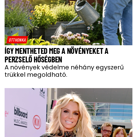
OTTHONKA
ÍGY MENTHETED MEG A NÖVÉNYEKET A
PERZSELŐ HŐSÉGBEN
A növények védelme néhány egyszerű
trükkel megoldható.