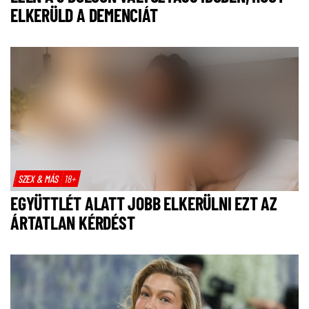
ELKERÜLD A DEMENCIÁT
SZEX & MÁS
18+
EGYÜTTLÉT ALATT JOBB ELKERÜLNI EZT AZ
ÁRTATLAN KÉRDÉST