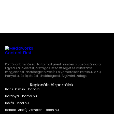
Portfóliónk minőségi tartalmat jelent minden olvasó számára.
Egyedülálló elérést, országos lefedettséget és változatos
megjelenési lehetőséget biztosít. Folyamatosan keressük az új
irányokat és fejlődési lehetőségeket. Ez jövőnk záloga.
Regionális hírportálok
Bács-Kiskun - baon.hu
Baranya - bama.hu
Békés - beol.hu
Borsod-Abaúj-Zemplén - boon.hu