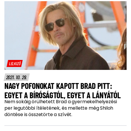
LELKIZŐ
2021. 10. 29.
NAGY POFONOKAT KAPOTT BRAD PITT:
EGYET A BÍRÓSÁGTÓL, EGYET A LÁNYÁTÓL
Nem sokáig örülhetett Brad a gyermekelhelyezési
per legutóbbi ítéletének, és mellette még Shiloh
döntése is összetörte a szívét.