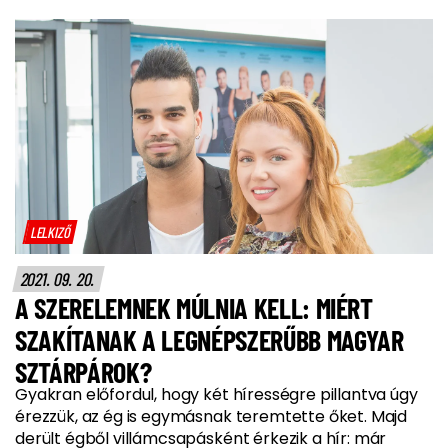
LELKIZŐ
2021. 09. 20.
A SZERELEMNEK MÚLNIA KELL: MIÉRT
SZAKÍTANAK A LEGNÉPSZERŰBB MAGYAR
SZTÁRPÁROK?
Gyakran előfordul, hogy két hírességre pillantva úgy
érezzük, az ég is egymásnak teremtette őket. Majd
derült égből villámcsapásként érkezik a hír: már