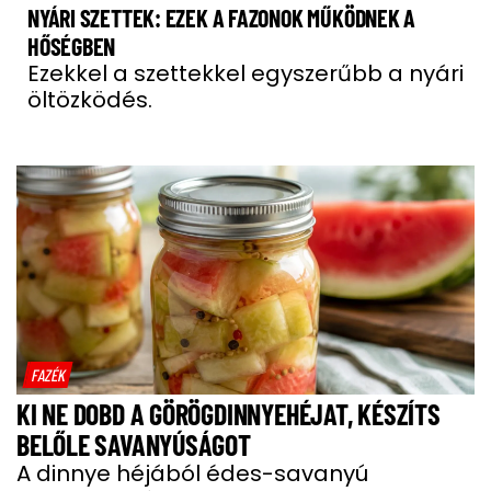
NYÁRI SZETTEK: EZEK A FAZONOK MŰKÖDNEK A
HŐSÉGBEN
Ezekkel a szettekkel egyszerűbb a nyári
öltözködés.
FAZÉK
KI NE DOBD A GÖRÖGDINNYEHÉJAT, KÉSZÍTS
BELŐLE SAVANYÚSÁGOT
A dinnye héjából édes-savanyú