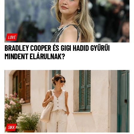
LOVE
BRADLEY COOPER ÉS GIGI HADID GYŰRŰI
MINDENT ELÁRULNAK?
SIKK