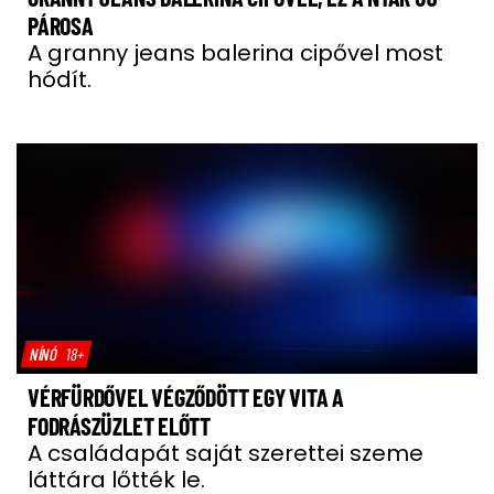
PÁROSA
A granny jeans balerina cipővel most
hódít.
NÍNÓ
18+
VÉRFÜRDŐVEL VÉGZŐDÖTT EGY VITA A
FODRÁSZÜZLET ELŐTT
A családapát saját szerettei szeme
láttára lőtték le.