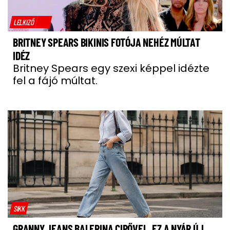
LELKIZŐ
BRITNEY SPEARS BIKINIS FOTÓJA NEHÉZ MÚLTAT
IDÉZ
Britney Spears egy szexi képpel idézte
fel a fájó múltat.
SIKK
GRANNY JEANS BALERINA CIPŐVEL, EZ A NYÁR ÚJ