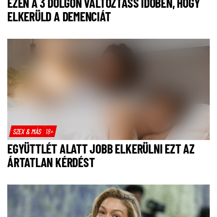
EZEN A 3 DOLGON VÁLTOZTASS IDŐBEN, HOGY
ELKERÜLD A DEMENCIÁT
SZEX & MÁS
18+
EGYÜTTLÉT ALATT JOBB ELKERÜLNI EZT AZ
ÁRTATLAN KÉRDÉST