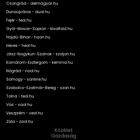
Csongrád - delmagyar.hu
Dunaújváros - duol.hu
Fejér - feol.hu
Győr-Moson-Sopron - kisalfold.hu
Hajdú-Bihar - haon.hu
Heves - heol.hu
Jász-Nagykun-Szolnok - szoljon.hu
Komárom-Esztergom - kemma.hu
Nógrád - nool.hu
Somogy - sonline.hu
Szabolcs-Szatmár-Bereg - szon.hu
Tolna - teol.hu
Vas - vaol.hu
Veszprém - veol.hu
Zala - zaol.hu
Közélet
Gazdaság