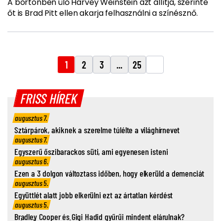
A börtönben ülő Harvey Weinstein azt állítja, szerinte
őt is Brad Pitt ellen akarja felhasználni a színésznő.
1
2
3
...
25
FRISS HÍREK
augusztus 7.
Sztárpárok, akiknek a szerelme túlélte a világhírnevet
augusztus 7.
Egyszerű őszibarackos süti, ami egyenesen isteni
augusztus 6.
Ezen a 3 dolgon változtass időben, hogy elkerüld a demenciát
augusztus 5.
Együttlét alatt jobb elkerülni ezt az ártatlan kérdést
augusztus 5.
Bradley Cooper és Gigi Hadid gyűrűi mindent elárulnak?