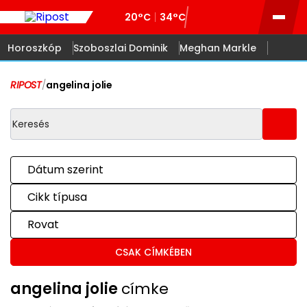
20°C
34°C
Horoszkóp
Szoboszlai Dominik
Meghan Markle
RIPOST
/
angelina jolie
Dátum szerint
Cikk típusa
Rovat
CSAK CÍMKÉBEN
angelina jolie
címke