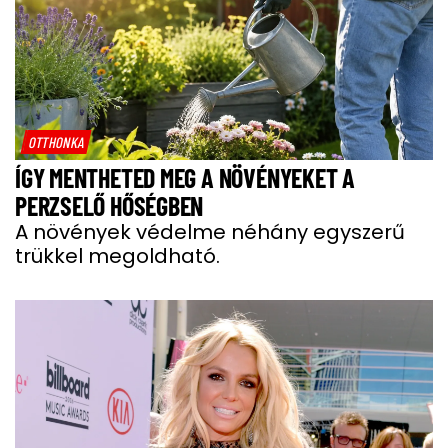
OTTHONKA
ÍGY MENTHETED MEG A NÖVÉNYEKET A
PERZSELŐ HŐSÉGBEN
A növények védelme néhány egyszerű
trükkel megoldható.