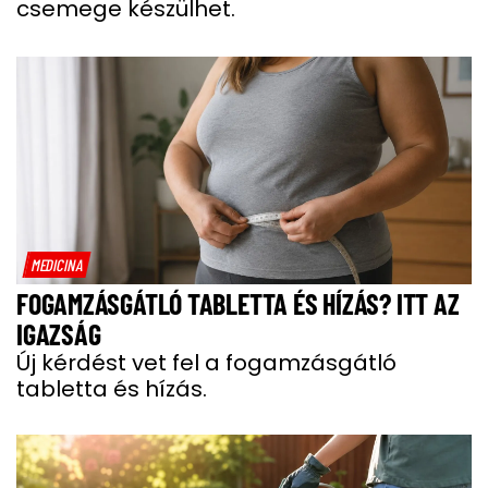
csemege készülhet.
MEDICINA
FOGAMZÁSGÁTLÓ TABLETTA ÉS HÍZÁS? ITT AZ
IGAZSÁG
Új kérdést vet fel a fogamzásgátló
tabletta és hízás.