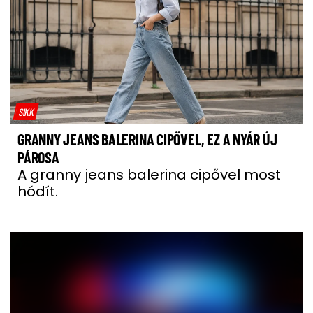
SIKK
GRANNY JEANS BALERINA CIPŐVEL, EZ A NYÁR ÚJ
PÁROSA
A granny jeans balerina cipővel most
hódít.