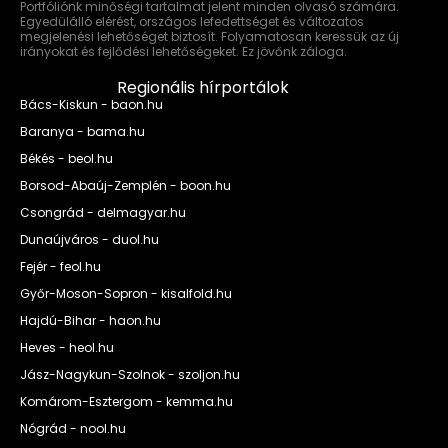
Portfóliónk minőségi tartalmat jelent minden olvasó számára.
Egyedülálló elérést, országos lefedettséget és változatos
megjelenési lehetőséget biztosít. Folyamatosan keressük az új
irányokat és fejlődési lehetőségeket. Ez jövőnk záloga.
Regionális hírportálok
Bács-Kiskun - baon.hu
Baranya - bama.hu
Békés - beol.hu
Borsod-Abaúj-Zemplén - boon.hu
Csongrád - delmagyar.hu
Dunaújváros - duol.hu
Fejér - feol.hu
Győr-Moson-Sopron - kisalfold.hu
Hajdú-Bihar - haon.hu
Heves - heol.hu
Jász-Nagykun-Szolnok - szoljon.hu
Komárom-Esztergom - kemma.hu
Nógrád - nool.hu