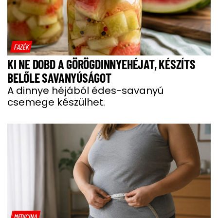
FAZÉK
KI NE DOBD A GÖRÖGDINNYEHÉJAT, KÉSZÍTS
BELŐLE SAVANYÚSÁGOT
A dinnye héjából édes-savanyú
csemege készülhet.
MEDICINA