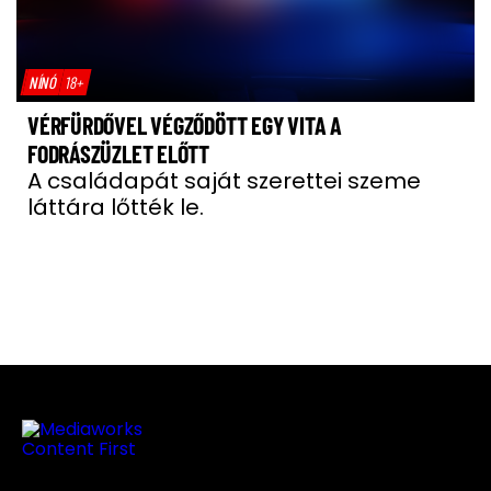
NÍNÓ
18+
VÉRFÜRDŐVEL VÉGZŐDÖTT EGY VITA A
FODRÁSZÜZLET ELŐTT
A családapát saját szerettei szeme
láttára lőtték le.