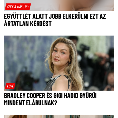
SZEX & MÁS
18+
EGYÜTTLÉT ALATT JOBB ELKERÜLNI EZT AZ
ÁRTATLAN KÉRDÉST
LOVE
BRADLEY COOPER ÉS GIGI HADID GYŰRŰI
MINDENT ELÁRULNAK?