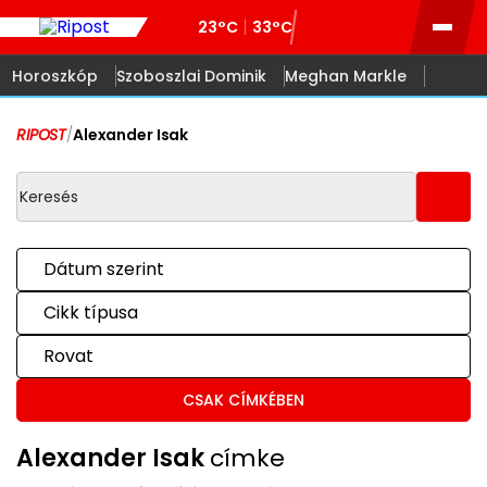
23°C
33°C
Horoszkóp
Szoboszlai Dominik
Meghan Markle
RIPOST
/
Alexander Isak
Dátum szerint
Cikk típusa
Rovat
CSAK CÍMKÉBEN
Alexander Isak
címke