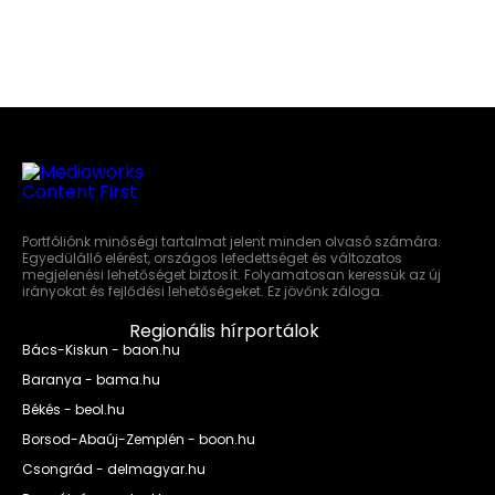
Portfóliónk minőségi tartalmat jelent minden olvasó számára.
Egyedülálló elérést, országos lefedettséget és változatos
megjelenési lehetőséget biztosít. Folyamatosan keressük az új
irányokat és fejlődési lehetőségeket. Ez jövőnk záloga.
Regionális hírportálok
Bács-Kiskun - baon.hu
Baranya - bama.hu
Békés - beol.hu
Borsod-Abaúj-Zemplén - boon.hu
Csongrád - delmagyar.hu