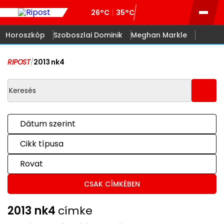
26°C
35°C
Horoszkóp
Szoboszlai Dominik
Meghan Markle
RIPOST
/
2013 nk4
Dátum szerint
Cikk típusa
Rovat
CSAK CÍMKÉBEN
2013 nk4
címke