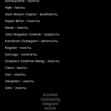
Dunaújváros - duol.hu
Fejér - feol.hu
Győr-Moson-Sopron - kisalfold.hu
Hajdú-Bihar - haon.hu
Heves - heol.hu
Jász-Nagykun-Szolnok - szoljon.hu
Komárom-Esztergom - kemma.hu
Nógrád - nool.hu
Somogy - sonline.hu
Szabolcs-Szatmár-Bereg - szon.hu
Tolna - teol.hu
Vas - vaol.hu
Veszprém - veol.hu
Zala - zaol.hu
Közélet
Gazdaság
Magazin
Bulvár