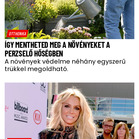
OTTHONKA
ÍGY MENTHETED MEG A NÖVÉNYEKET A
PERZSELŐ HŐSÉGBEN
A növények védelme néhány egyszerű
trükkel megoldható.