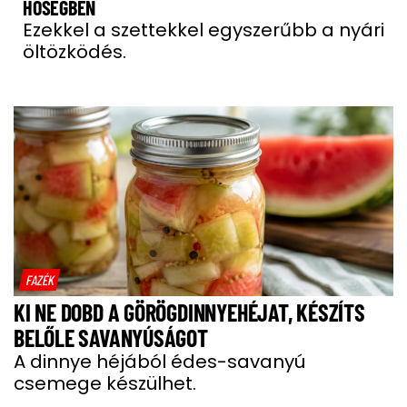
HŐSÉGBEN
Ezekkel a szettekkel egyszerűbb a nyári
öltözködés.
FAZÉK
KI NE DOBD A GÖRÖGDINNYEHÉJAT, KÉSZÍTS
BELŐLE SAVANYÚSÁGOT
A dinnye héjából édes-savanyú
csemege készülhet.