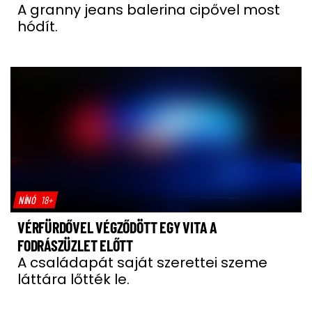
A granny jeans balerina cipővel most
hódít.
NÍNÓ
18+
VÉRFÜRDŐVEL VÉGZŐDÖTT EGY VITA A
FODRÁSZÜZLET ELŐTT
A családapát saját szerettei szeme
láttára lőtték le.