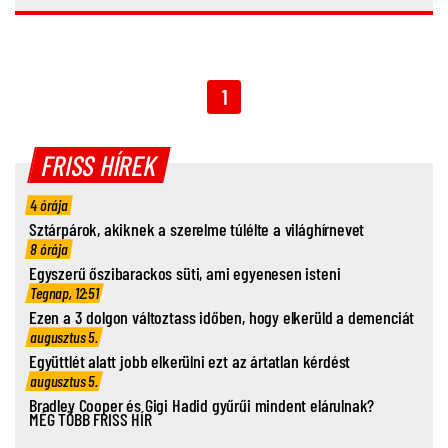
1
FRISS HÍREK
4 órája
Sztárpárok, akiknek a szerelme túlélte a világhírnevet
8 órája
Egyszerű őszibarackos süti, ami egyenesen isteni
Tegnap, 12:51
Ezen a 3 dolgon változtass időben, hogy elkerüld a demenciát
augusztus 5.
Együttlét alatt jobb elkerülni ezt az ártatlan kérdést
augusztus 5.
Bradley Cooper és Gigi Hadid gyűrűi mindent elárulnak?
MÉG TÖBB FRISS HÍR