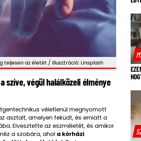
M
teljesen az életét / Illusztráció: Unsplash
EZE
HOG
 a szíve, végül halálközeli élménye
öntgentechnikus véletlenül megnyomott
 asztalt, amelyen feküdt, és emiatt a
ba. Elvesztette az eszméletét, és amikor
S
é néz a szobára, ahol
a kórházi