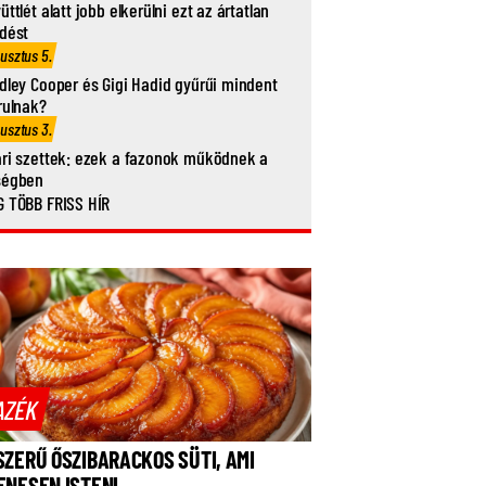
üttlét alatt jobb elkerülni ezt az ártatlan
dést
usztus 5.
dley Cooper és Gigi Hadid gyűrűi mindent
rulnak?
usztus 3.
ri szettek: ezek a fazonok működnek a
ségben
 TÖBB FRISS HÍR
AZÉK
SZERŰ ŐSZIBARACKOS SÜTI, AMI
ENESEN ISTENI