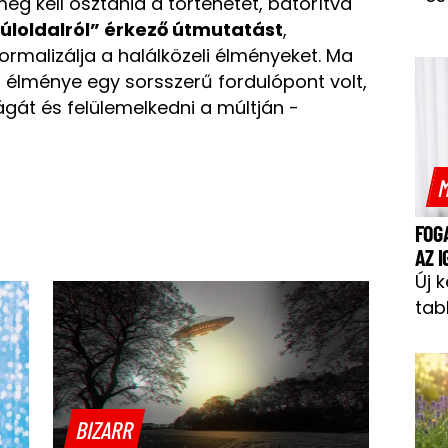
eg kell osztania a történetét, bátorítva
túloldalról” érkező útmutatást
,
rmalizálja a halálközeli élményeket. Ma
i élménye egy sorsszerű fordulópont volt,
ágát és felülemelkedni a múltján -
M
FOG
AZ 
Új 
tab
BIZARR