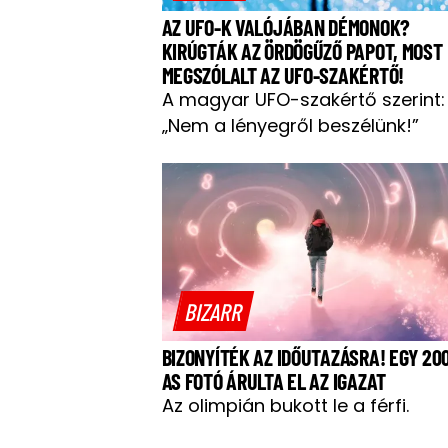
AZ UFO-K VALÓJÁBAN DÉMONOK?
KIRÚGTÁK AZ ÖRDÖGŰZŐ PAPOT, MOST
MEGSZÓLALT AZ UFO-SZAKÉRTŐ!
A magyar UFO-szakértő szerint:
„Nem a lényegről beszélünk!”
BIZARR
BIZONYÍTÉK AZ IDŐUTAZÁSRA! EGY 20
AS FOTÓ ÁRULTA EL AZ IGAZAT
Az olimpián bukott le a férfi.