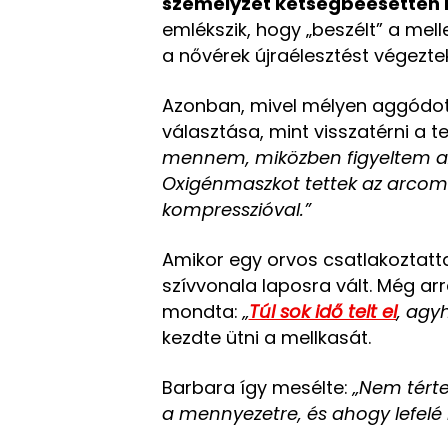
személyzet kétségbeesetten k
emlékszik, hogy „beszélt” a mell
a nővérek újraélesztést végeztek
Azonban, mivel mélyen aggódott
választása, mint visszatérni a t
mennem, miközben figyeltem az
Oxigénmaszkot tettek az arcomra
kompresszióval.”
Amikor egy orvos csatlakoztatta
szívvonala laposra vált. Még arr
mondta:
„
Túl sok idő telt el
, agyh
kezdte ütni a mellkasát.
Barbara így mesélte:
„Nem tért
a mennyezetre, és ahogy lefelé 