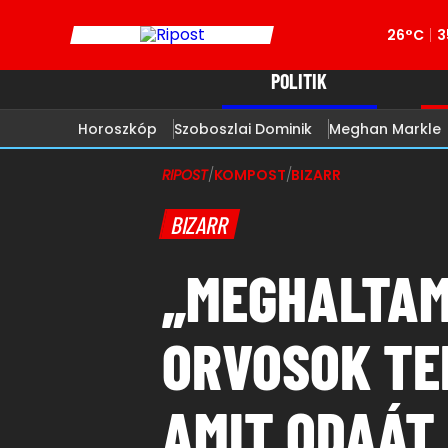
26°C
3
POLITIK
Horoszkóp
Szoboszlai Dominik
Meghan Markle
RIPOST
/
KOMPOST
/
BIZARR
BIZARR
„MEGHALTAM
ORVOSOK TE
AMIT ODAÁT