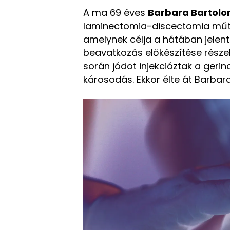
A ma 69 éves
Barbara Bartol
laminectomia-discectomia műté
amelynek célja a hátában jelent
beavatkozás előkészítése rész
során jódot injekcióztak a gerin
károsodás. Ekkor élte át Barbara