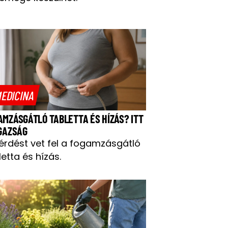
EDICINA
AMZÁSGÁTLÓ TABLETTA ÉS HÍZÁS? ITT
IGAZSÁG
kérdést vet fel a fogamzásgátló
letta és hízás.