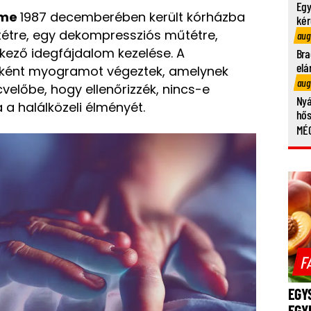
Egy
ome
1987 decemberében került kórházba
kér
tre, egy dekompressziós műtétre,
aug
kező idegfájdalom kezelése. A
Bra
elá
eként myogramot végeztek, amelynek
aug
cvelőbe, hogy ellenőrizzék, nincs-e
Nyá
 a halálközeli élményét.
hő
MÉG
F
EGY
EGY