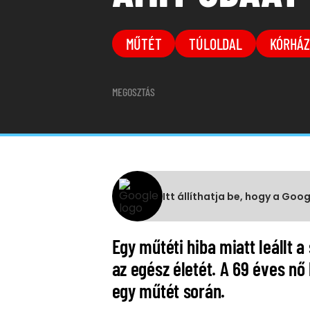
MŰTÉT
TÚLOLDAL
KÓRHÁZ
MEGOSZTÁS
Itt állíthatja be, hogy a Goo
Egy műtéti hiba miatt leállt a 
az egész életét. A 69 éves nő
egy műtét során.