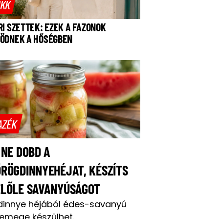
IKK
RI SZETTEK: EZEK A FAZONOK
ÖDNEK A HŐSÉGBEN
AZÉK
 NE DOBD A
RÖGDINNYEHÉJAT, KÉSZÍTS
ELŐLE SAVANYÚSÁGOT
dinnye héjából édes-savanyú
emege készülhet.