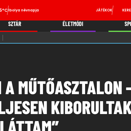
5°C
Ibolya névnapja
JÁTÉKOK
KERE
SZTÁR
ÉLETMÓDI
SP
 A MŰTŐASZTALON –
LJESEN KIBORULTAK
 LÁTTAM”