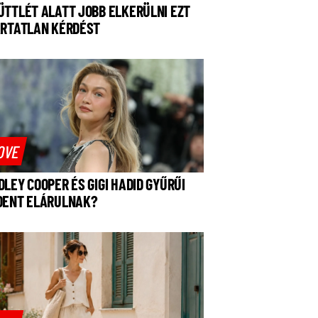
ÜTTLÉT ALATT JOBB ELKERÜLNI EZT
ÁRTATLAN KÉRDÉST
OVE
DLEY COOPER ÉS GIGI HADID GYŰRŰI
DENT ELÁRULNAK?