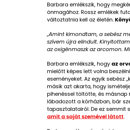
Barbara emlékszik, hogy megkérd
önmagához. Rossz emlékek futot
változtatnia kell az életén.
Könyö
„Amint kimondtam, a sebész me
szívem újra elindult. Kinyitott
az oxigénmaszk az arcomon. M
Barbara emlékszik, hogy
az orv
mielőtt képes lett volna beszéln
eseményeket. Az egyik sebész „k
másik azt akarta, hogy ismételje
pihenéssel töltötte, és másnap 
lábadozott a kórházban, bár sze
tapasztalatairól. De ez semmit
amit a saját szemével látott
.