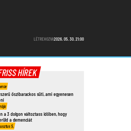
LÉTREHOZVA
2026. 05. 30. 21:00
FRISS HÍREK
perce
szerű őszibarackos süti, ami egyenesen
eni
rája
n a 3 dolgon változtass időben, hogy
erüld a demenciát
usztus 5.