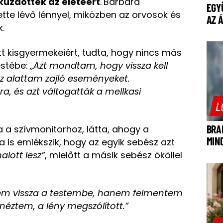
üzdöttek az életéért
.
Barbara
EGY
ette lévő lénnyel, miközben az orvosok és
AZ 
.
 kisgyermekeiért, tudta, hogy nincs más
estébe:
„Azt mondtam, hogy vissza kell
 alattam zajló eseményeket.
, és azt váltogatták a mellkasi
L
BRA
 a szívmonitorhoz, látta, ahogy a
MIN
a is emlékszik, hogy az egyik sebész azt
alott lesz”
, mielőtt a másik sebész ököllel
em vissza a testembe, hanem felmentem
néztem, a lény megszólított.”