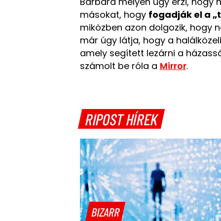
Barbara mélyen úgy érzi, hogy m
másokat, hogy
fogadják el a „
miközben azon dolgozik, hogy no
már úgy látja, hogy a halálközel
amely segített lezárni a házass
számolt be róla a
Mirror
.
RIPOST HÍREK
BIZARR