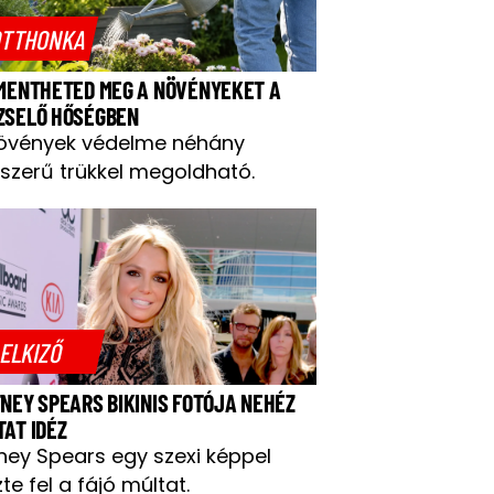
TTHONKA
 MENTHETED MEG A NÖVÉNYEKET A
ZSELŐ HŐSÉGBEN
övények védelme néhány
szerű trükkel megoldható.
ELKIZŐ
TNEY SPEARS BIKINIS FOTÓJA NEHÉZ
TAT IDÉZ
tney Spears egy szexi képpel
te fel a fájó múltat.