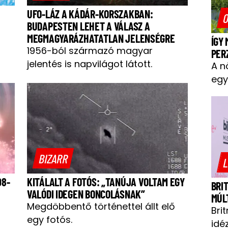
UFO-LÁZ A KÁDÁR-KORSZAKBAN:
O
BUDAPESTEN LEHET A VÁLASZ A
MEGMAGYARÁZHATATLAN JELENSÉGRE
ÍGY
1956-ból származó magyar
PER
jelentés is napvilágot látott.
A n
egy
BIZARR
L
08-
KITÁLALT A FOTÓS: „TANÚJA VOLTAM EGY
BRI
VALÓDI IDEGEN BONCOLÁSNAK”
MÚL
Megdöbbentő történettel állt elő
Bri
egy fotós.
idéz