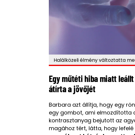
Halálközeli élmény változtatta meg 
Egy műtéti hiba miatt leállt
átírta a jövőjét
Barbara azt állítja, hogy egy r
egy gombot, ami elmozdította az
kontrasztanyag bejutott az agyá
magához tért, látta, hogy lefel