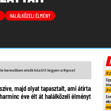
HALÁLKÖZELI ÉLMÉNY
gle keresőben elsők között legyen a Ripost
13 
Egy
ist
szíve, majd olyat tapasztalt, ami átírta
21 ó
 harminc éve élt át halálközeli élményt
Eze
elk
aug