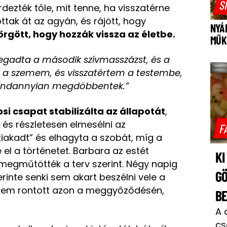
S
ezték tőle, mit tenne, ha visszatérne
tak át az agyán, és rájött, hogy
NYÁ
rgött, hogy hozzák vissza az életbe.
MŰK
gadta a második szívmasszázst, és a
am a szemem, és visszatértem a testembe,
indannyian megdöbbentek.”
osi csapat stabilizálta az állapotát
,
i és részletesen elmesélni az
F
iakadt” és elhagyta a szobát, míg a
 el a történetet. Barbara az estét
KI
megműtötték a terv szerint. Négy napig
GÖ
rinte senki sem akart beszélni vele a
 sem rontott azon a meggyőződésén,
B
A 
cs