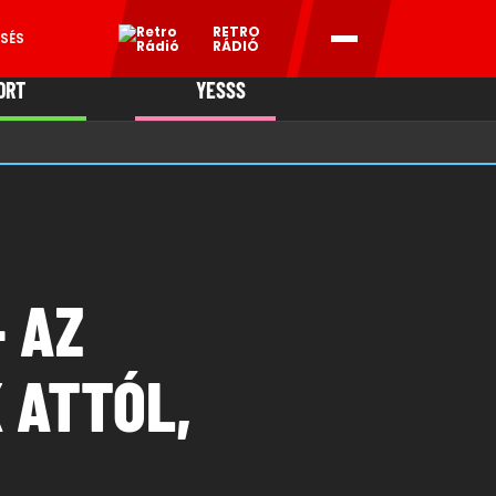
RETRO
SÉS
RÁDIÓ
ORT
YESSS
MANI
 AZ
 ATTÓL,