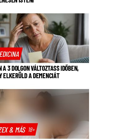
EDICINA
N A 3 DOLGON VÁLTOZTASS IDŐBEN,
Y ELKERÜLD A DEMENCIÁT
ZEX & MÁS
18+