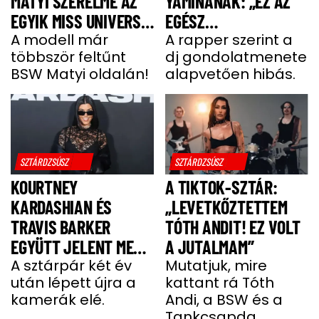
MATYI SZERELME AZ
YAMINÁNAK: „EZ AZ
EGYIK MISS UNIVERSE
EGÉSZ
HUNGARY VERSENYZŐ
A modell már
GONDOLATMENET
A rapper szerint a
többször feltűnt
dj gondolatmenete
ZSÁKUTCA”
BSW Matyi oldalán!
alapvetően hibás.
SZTÁRDZSÚSZ
SZTÁRDZSÚSZ
KOURTNEY
A TIKTOK-SZTÁR:
KARDASHIAN ÉS
„LEVETKŐZTETTEM
TRAVIS BARKER
TÓTH ANDIT! EZ VOLT
EGYÜTT JELENT MEG
A JUTALMAM”
A VÖRÖS SZŐNYEGEN
A sztárpár két év
Mutatjuk, mire
után lépett újra a
kattant rá Tóth
kamerák elé.
Andi, a BSW és a
Tankcsapda.