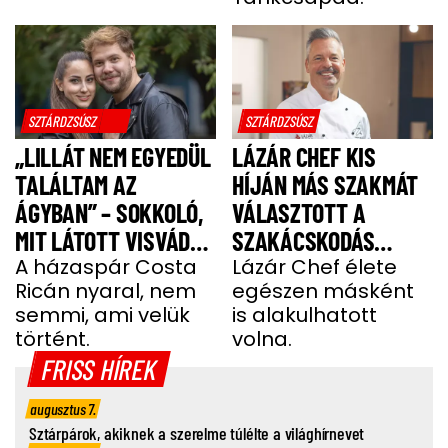
SZTÁRDZSÚSZ
SZTÁRDZSÚSZ
„LILLÁT NEM EGYEDÜL
LÁZÁR CHEF KIS
TALÁLTAM AZ
HÍJÁN MÁS SZAKMÁT
ÁGYBAN” – SOKKOLÓ,
VÁLASZTOTT A
MIT LÁTOTT VISVÁDER
SZAKÁCSKODÁS
TAMÁS
A házaspár Costa
HELYETT
Lázár Chef élete
Ricán nyaral, nem
egészen másként
semmi, ami velük
is alakulhatott
történt.
volna.
FRISS HÍREK
augusztus 7.
Sztárpárok, akiknek a szerelme túlélte a világhírnevet