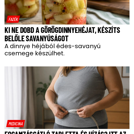
FAZÉK
KI NE DOBD A GÖRÖGDINNYEHÉJAT, KÉSZÍTS
BELŐLE SAVANYÚSÁGOT
A dinnye héjából édes-savanyú
csemege készülhet.
MEDICINA