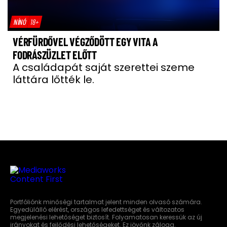
NÍNÓ
18+
VÉRFÜRDŐVEL VÉGZŐDÖTT EGY VITA A
FODRÁSZÜZLET ELŐTT
A családapát saját szerettei szeme
láttára lőtték le.
Portfóliónk minőségi tartalmat jelent minden olvasó számára.
Egyedülálló elérést, országos lefedettséget és változatos
megjelenési lehetőséget biztosít. Folyamatosan keressük az új
irányokat és fejlődési lehetőségeket. Ez jövőnk záloga.