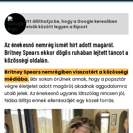
Itt állíthatja be, hogy a Google keresőben
elsők között legyen a Ripost
Az énekesnő nemrég ismét hírt adott magáról.
Britney Spears ekkor dögös ruhában lejtett táncot a
közösségi oldalán.
Britney Spears nemrégiben visszatért a közösségi
médiába.
Bár sokan örülnek annak, hogy a popsztár
végre életjelet adott magáról, akadnak aggodalomra
utaló jelek. Az énekesnő ugyanis látszólag nincsen jól,
hiába állítja ennek ellenkezőjét egy közeli forrás.