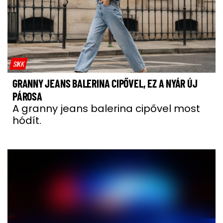
SIKK
GRANNY JEANS BALERINA CIPŐVEL, EZ A NYÁR ÚJ
PÁROSA
A granny jeans balerina cipővel most
hódít.