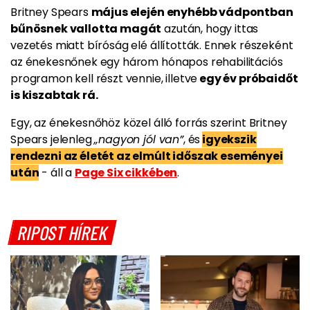
Britney Spears
május elején enyhébb vádpontban
bűnösnek vallotta magát
azután, hogy ittas
vezetés miatt bíróság elé állították. Ennek részeként
az énekesnőnek egy három hónapos rehabilitációs
programon kell részt vennie, illetve
egy év próbaidőt
is kiszabtak rá.
Egy, az énekesnőhöz közel álló forrás szerint Britney
Spears jelenleg
„nagyon jól van”
, és
igyekszik
rendezni az életét az elmúlt időszak eseményei
után
- áll a
Page Six cikkében
.
RIPOST HÍREK