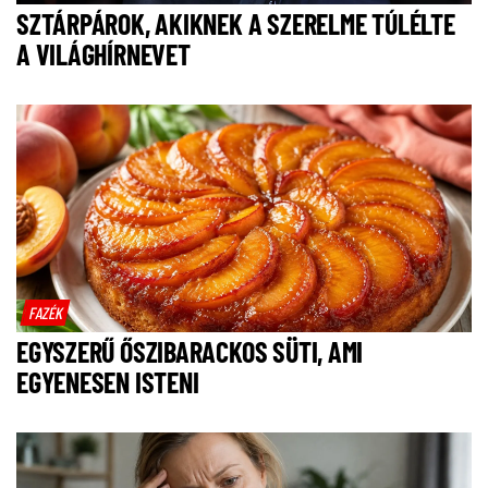
SZTÁRPÁROK, AKIKNEK A SZERELME TÚLÉLTE
A VILÁGHÍRNEVET
FAZÉK
EGYSZERŰ ŐSZIBARACKOS SÜTI, AMI
EGYENESEN ISTENI