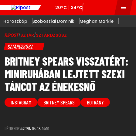
20°C
34°C
Horoszkóp
Szoboszlai Dominik
Meghan Markle
RIPOST
/
SZTÁR
/
SZTÁRDZSÚSZ
SZTÁRDZSÚSZ
BRITNEY SPEARS VISSZATÉRT:
MINIRUHÁBAN LEJTETT SZEXI
TÁNCOT AZ ÉNEKESNŐ
INSTAGRAM
BRITNEY SPEARS
BOTRÁNY
LÉTREHOZVA
2026. 05. 18. 14:10