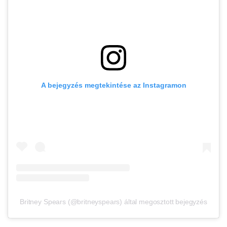
A bejegyzés megtekintése az Instagramon
Britney Spears (@britneyspears) által megosztott bejegyzés