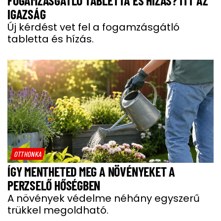
FOGAMZÁSGÁTLÓ TABLETTA ÉS HÍZÁS? ITT AZ
IGAZSÁG
Új kérdést vet fel a fogamzásgátló
tabletta és hízás.
OTTHONKA
ÍGY MENTHETED MEG A NÖVÉNYEKET A
PERZSELŐ HŐSÉGBEN
A növények védelme néhány egyszerű
trükkel megoldható.