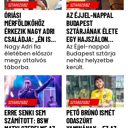
SZTÁRDZSÚSZ
SZTÁRDZSÚSZ
ÓRIÁSI
AZ ÉJJEL-NAPPAL
MÉRFÖLDKŐHÖZ
BUDAPEST
ÉRKEZIK NAGY ADRI
SZTÁRJÁNAK ÉLETE
CSALÁDJA: „ÉN IS
EGY HAJSZÁLON
UGYANÚGY IZGULOK,
Nagy Adri fia
LÓGOTT – SÖTÉT
Az Éjjel-nappal
életében először
Budapest sztárja
MINT Ő”
IDŐSZAKBÓL
megy ottalvós
nehéz helyzetbe
MENEKÜLT MEG A
táborba.
került.
SZTÁRAPUKA
SZTÁRDZSÚSZ
SZTÁRDZSÚSZ
ERRE SENKI SEM
PETŐ BRÚNÓ ISMÉT
SZÁMÍTOTT: BSW
ODASZÚRT