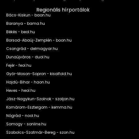
Regionális hírportálok
Bács-Kiskun - baon.hu
Baranya - bama.hu
Békés - beol.hu
Borsod-Abaúj-Zemplén - boon.hu
Csongrád - delmagyar.hu
Dunaújváros - duol.hu
Fejér - feol.hu
Győr-Moson-Sopron - kisalfold.hu
Hajdú-Bihar - haon.hu
Heves - heol.hu
Jász-Nagykun-Szolnok - szoljon.hu
Komárom-Esztergom - kemma.hu
Nógrád - nool.hu
Somogy - sonline.hu
Szabolcs-Szatmár-Bereg - szon.hu