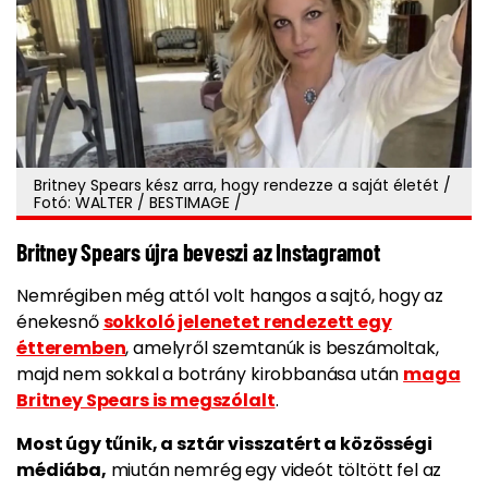
Britney Spears kész arra, hogy rendezze a saját életét /
Fotó: WALTER / BESTIMAGE /
Britney Spears újra beveszi az Instagramot
Nemrégiben még attól volt hangos a sajtó, hogy az
énekesnő
sokkoló jelenetet rendezett egy
étteremben
, amelyről szemtanúk is beszámoltak,
majd nem sokkal a botrány kirobbanása után
maga
Britney Spears is megszólalt
.
Most úgy tűnik, a sztár visszatért a közösségi
médiába,
miután nemrég egy videót töltött fel az