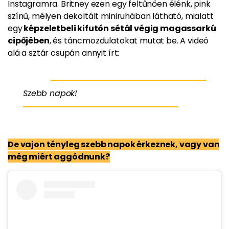
Instagramra. Britney ezen egy feltűnően élénk, pink
színű, mélyen dekoltált miniruhában látható, mialatt
egy
képzeletbeli kifutón sétál végig magassarkú
cipőjében
, és táncmozdulatokat mutat be. A videó
alá a sztár csupán annyit írt:
Szebb napok!
De vajon tényleg szebb napok érkeznek, vagy van
még miért aggódnunk?