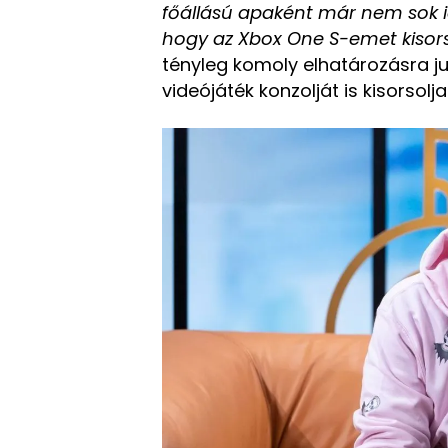
főállású apaként már nem sok 
hogy az Xbox One S-emet kiso
tényleg komoly elhatározásra ju
videójáték konzolját is kisorsolja