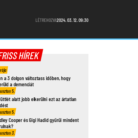
LÉTREHOZVA
2024. 03. 12. 09:30
FRISS HÍREK
órája
n a 3 dolgon változtass időben, hogy
erüld a demenciát
usztus 5.
üttlét alatt jobb elkerülni ezt az ártatlan
dést
usztus 5.
dley Cooper és Gigi Hadid gyűrűi mindent
rulnak?
usztus 3.