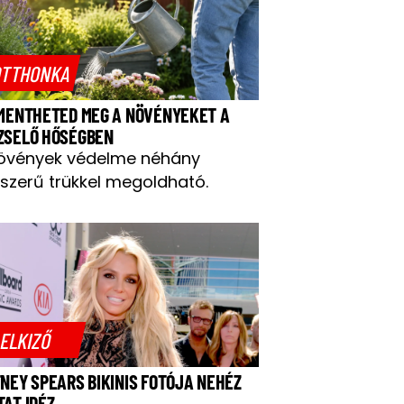
TTHONKA
 MENTHETED MEG A NÖVÉNYEKET A
ZSELŐ HŐSÉGBEN
övények védelme néhány
szerű trükkel megoldható.
ELKIZŐ
TNEY SPEARS BIKINIS FOTÓJA NEHÉZ
TAT IDÉZ