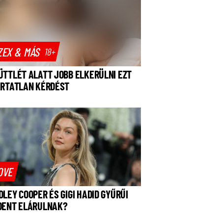
ZEX & MÁS
18+
ÜTTLÉT ALATT JOBB ELKERÜLNI EZT
ÁRTATLAN KÉRDÉST
OVE
DLEY COOPER ÉS GIGI HADID GYŰRŰI
DENT ELÁRULNAK?