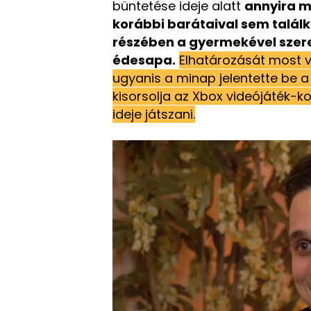
büntetése ideje alatt
annyira m
korábbi barátaival sem találko
részében a gyermekével szeret
édesapa.
Elhatározását most v
ugyanis a minap jelentette be a
kisorsolja az Xbox videójáték-k
ideje játszani.