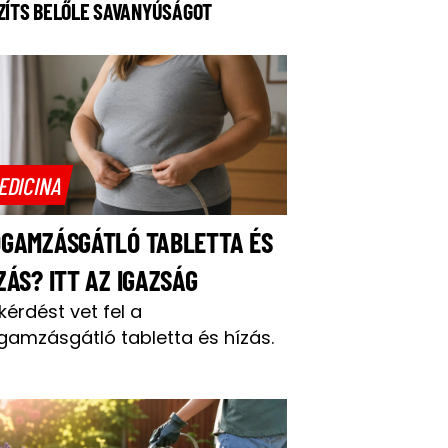
ZÍTS BELŐLE SAVANYÚSÁGOT
EDICINA
OGAMZÁSGÁTLÓ TABLETTA ÉS
ZÁS? ITT AZ IGAZSÁG
 kérdést vet fel a
gamzásgátló tabletta és hízás.