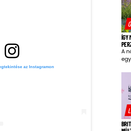
O
ÍGY
PER
A n
egy
egtekintése az Instagramon
L
BRI
MÚL