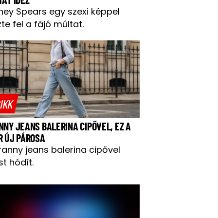
tney Spears egy szexi képpel
te fel a fájó múltat.
IKK
NNY JEANS BALERINA CIPŐVEL, EZ A
R ÚJ PÁROSA
ranny jeans balerina cipővel
t hódít.