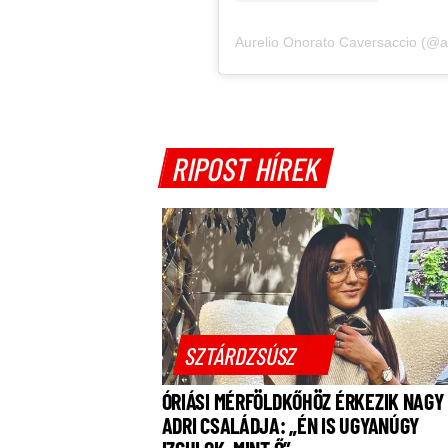
RIPOST HÍREK
SZTÁRDZSÚSZ
ÓRIÁSI MÉRFÖLDKŐHÖZ ÉRKEZIK NAGY
ADRI CSALÁDJA: „ÉN IS UGYANÚGY