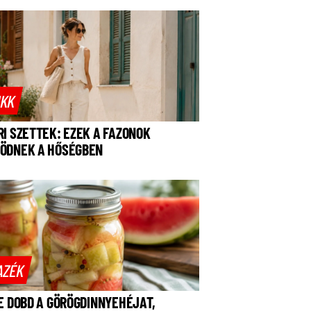
IKK
RI SZETTEK: EZEK A FAZONOK
ÖDNEK A HŐSÉGBEN
AZÉK
NE DOBD A GÖRÖGDINNYEHÉJAT,