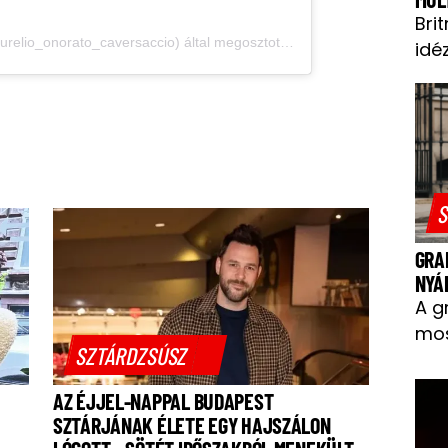
Bri
Aurelio Onorato Caversaccio (@aurelio_onorato_caversaccio) által megosztott bejegyzés
idéz
S
GRA
NYÁ
A g
mos
SZTÁRDZSÚSZ
AZ ÉJJEL-NAPPAL BUDAPEST
SZTÁRJÁNAK ÉLETE EGY HAJSZÁLON