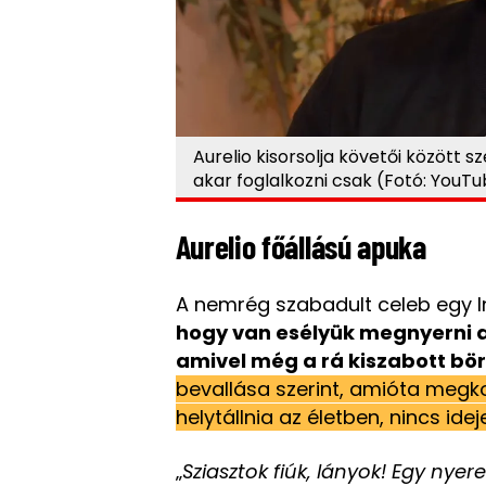
Aurelio kisorsolja követői között sz
akar foglalkozni csak (Fotó: YouTu
Aurelio főállású apuka
A nemrég szabadult celeb egy
hogy van esélyük megnyerni a
amivel még a rá kiszabott bört
bevallása szerint, amióta megk
helytállnia az életben, nincs idej
„
Sziasztok fiúk, lányok! Egy nye