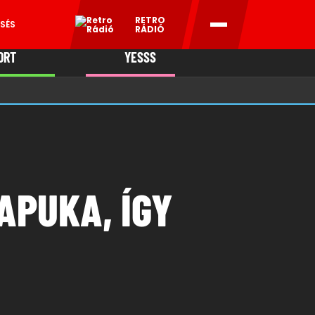
RETRO
SÉS
RÁDIÓ
ORT
YESSS
MANI
APUKA, ÍGY