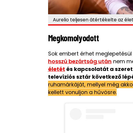
Aurelio teljesen átértékelte az éle
Megkomolyodott
Sok embert érhet meglepetésü
hosszú bezártság után
nem me
életét
és kapcsolatát a szerett
televíziós sztár következő lép
ruhamárkáját, mellyel még akkor
kellett vonuljon a hűvösre.