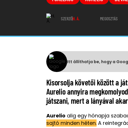
SZERZŐ
H. Á.
MEGOSZTÁS
Itt állíthatja be, hogy a Goo
Kisorsolja követői között a já
Aurelio annyira megkomolyodo
játszani, mert a lányával akar
Aurelio
alig egy hónapja szabad
sajtó minden héten.
A reintegrác