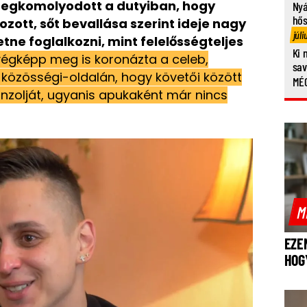
egkomolyodott a dutyiban, hogy
Nyá
hő
zott, sőt bevallása szerint ideje nagy
júli
ne foglalkozni, mint felelősségteljes
Ki 
égképp meg is koronázta a celeb,
sa
 közösségi-oldalán, hogy követői között
MÉG
onzolját, ugyanis apukaként már nincs
M
EZE
HOG