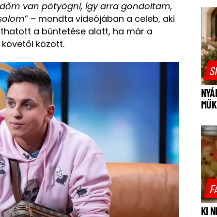
időm van pötyögni, így arra gondoltam,
rsolom
” – mondta videójában a celeb, aki
thatott a büntetése alatt, ha már a
 követői között.
S
NYÁ
MŰK
F
KI 