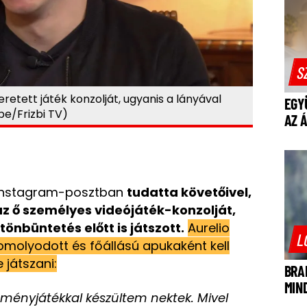
S
eretett játék konzolját, ugyanis a lányával
EGY
be/Frizbi TV)
AZ 
 Instagram-posztban
tudatta követőivel,
z ő személyes videójáték-konzolját,
önbüntetés előtt is játszott.
Aurelio
L
omolyodott és főállású apukaként kell
e játszani:
BRA
MIN
reményjátékkal készültem nektek. Mivel