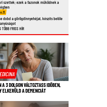
ri szettek: ezek a fazonok működnek a
ségben
us 31.
ne dobd a görögdinnyehéjat, készíts belőle
vanyúságot
 TÖBB FRISS HÍR
EDICINA
N A 3 DOLGON VÁLTOZTASS IDŐBEN,
Y ELKERÜLD A DEMENCIÁT