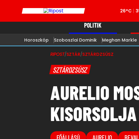
26°C
3
POLITIK
Horoszkóp
Szoboszlai Dominik
Meghan Markle
RIPOST
/
SZTÁR
/
SZTÁRDZSÚSZ
SZTÁRDZSÚSZ
AURELIO MO
KISORSOLJA
FŐÁLLÁSÚ
AURELIO
BEVA