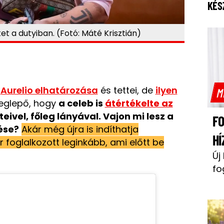
KÉS
tet a dutyiban. (Fotó: Máté Krisztián)
l
Aurelio elhatározása
és tettei, de
ilyen
M
glepő, hogy
a celeb is
átértékelte az
eivel, főleg lányával. Vajon mi lesz a
F
ése?
Akár még újra is indíthatja
HÍ
 foglalkozott leginkább, ami előtt be
Új
fo