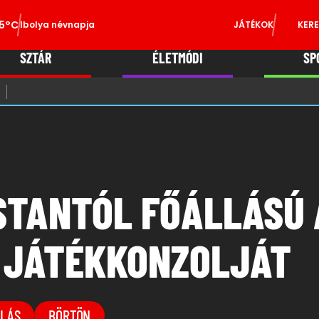
5°C
Ibolya névnapja
JÁTÉKOK
KERE
SZTÁR
ÉLETMÓDI
SP
STANTÓL FŐÁLLÁSÚ 
 JÁTÉKKONZOLJÁT
LLÁS
BÖRTÖN