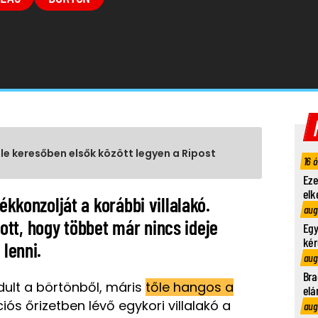
gle keresőben elsők között legyen a Ripost
16 
Eze
elk
tékkonzolját a korábbi villalakó.
aug
tt, hogy többet már nincs ideje
Egy
kér
 lenni.
aug
Bra
ult a börtönből, máris
tőle hangos a
elá
iós őrizetben lévő egykori villalakó a
aug