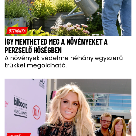
OTTHONKA
ÍGY MENTHETED MEG A NÖVÉNYEKET A
PERZSELŐ HŐSÉGBEN
A növények védelme néhány egyszerű
trükkel megoldható.