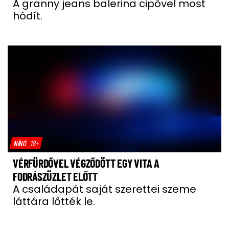
A granny jeans balerina cipővel most
hódít.
NÍNÓ
18+
VÉRFÜRDŐVEL VÉGZŐDÖTT EGY VITA A
FODRÁSZÜZLET ELŐTT
A családapát saját szerettei szeme
láttára lőtték le.