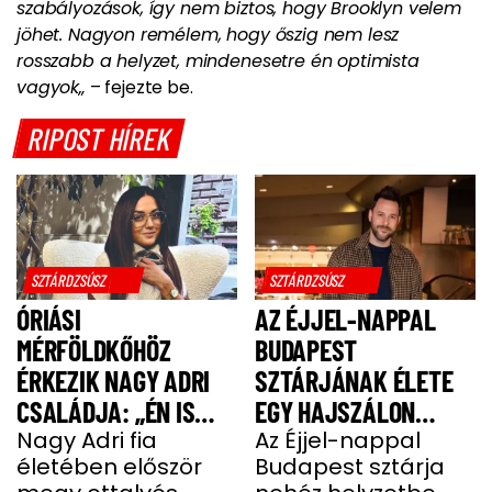
szabályozások, így nem biztos, hogy Brooklyn velem
jöhet.
Nagyon remélem, hogy őszig nem lesz
rosszabb a helyzet, mindenesetre én optimista
vagyok„
– fejezte be.
RIPOST HÍREK
SZTÁRDZSÚSZ
SZTÁRDZSÚSZ
ÓRIÁSI
AZ ÉJJEL-NAPPAL
MÉRFÖLDKŐHÖZ
BUDAPEST
ÉRKEZIK NAGY ADRI
SZTÁRJÁNAK ÉLETE
CSALÁDJA: „ÉN IS
EGY HAJSZÁLON
UGYANÚGY IZGULOK,
Nagy Adri fia
LÓGOTT – SÖTÉT
Az Éjjel-nappal
életében először
Budapest sztárja
MINT Ő”
IDŐSZAKBÓL