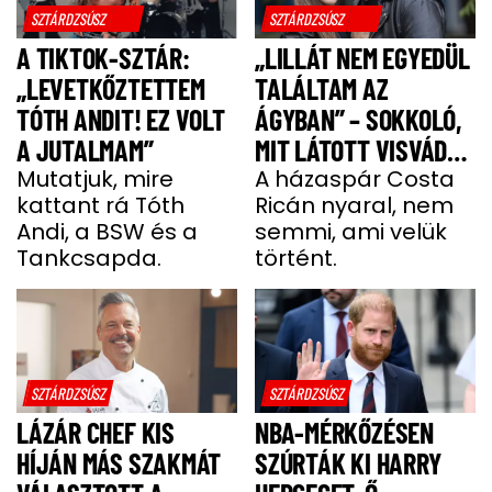
SZTÁRDZSÚSZ
SZTÁRDZSÚSZ
A TIKTOK-SZTÁR:
„LILLÁT NEM EGYEDÜL
„LEVETKŐZTETTEM
TALÁLTAM AZ
TÓTH ANDIT! EZ VOLT
ÁGYBAN” – SOKKOLÓ,
A JUTALMAM”
MIT LÁTOTT VISVÁDER
Mutatjuk, mire
TAMÁS
A házaspár Costa
kattant rá Tóth
Ricán nyaral, nem
Andi, a BSW és a
semmi, ami velük
Tankcsapda.
történt.
SZTÁRDZSÚSZ
SZTÁRDZSÚSZ
LÁZÁR CHEF KIS
NBA-MÉRKŐZÉSEN
HÍJÁN MÁS SZAKMÁT
SZÚRTÁK KI HARRY