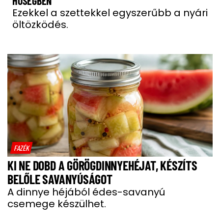
HŐSÉGBEN
Ezekkel a szettekkel egyszerűbb a nyári
öltözködés.
FAZÉK
KI NE DOBD A GÖRÖGDINNYEHÉJAT, KÉSZÍTS
BELŐLE SAVANYÚSÁGOT
A dinnye héjából édes-savanyú
csemege készülhet.