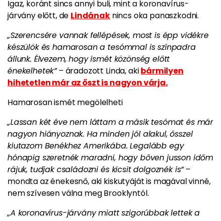
Igaz, koránt sincs annyi buli, mint a koronavírus-
járvány előtt, de
Lindának
nincs oka panaszkodni.
„Szerencsére vannak fellépések, most is épp vidékre
készülök és hamarosan a tesómmal is színpadra
állunk. Élvezem, hogy ismét közönség előtt
énekelhetek”
– áradozott Linda, aki
bármilyen
hihetetlen már az őszt is nagyon várja.
Hamarosan ismét megölelheti
„Lassan két éve nem láttam a másik tesómat és már
nagyon hiányoznak. Ha minden jól alakul, ősszel
kiutazom Benékhez Amerikába.
Legalább egy
hónapig szeretnék maradni, hogy bőven jusson időm
rájuk, tudjak családozni és kicsit dolgoznék is”
–
mondta az énekesnő, aki kiskutyáját is magával vinné,
nem szívesen válna meg Brooklyntól.
„A koronavírus-járvány miatt szigorúbbak lettek a