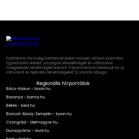
Portfóliónk minőségi tartalmat jelent minden olvasó számára.
Egyedülálló elérést, országos lefedettséget és változatos
megjelenési lehetőséget biztosít. Folyamatosan keressük az új
irányokat és fejlődési lehetőségeket. Ez jövőnk záloga.
Regionális hírportálok
Bács-Kiskun - baon.hu
Baranya - bama.hu
Békés - beol.hu
Borsod-Abaúj-Zemplén - boon.hu
Csongrád - delmagyar.hu
Dunaújváros - duol.hu
Fejér - feol.hu