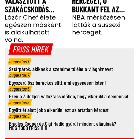
VÁLASZTOTT A
HERCEGET, Ő
SZAKÁCSKODÁS
BUKKANT FEL AZ
HELYETT
Lázár Chef élete
OLDALÁN
NBA mérkőzésen
egészen másként
látták a sussexi
is alakulhatott
herceget.
volna.
FRISS HÍREK
augusztus 7.
Sztárpárok, akiknek a szerelme túlélte a világhírnevet
augusztus 7.
Egyszerű őszibarackos süti, ami egyenesen isteni
augusztus 6.
Ezen a 3 dolgon változtass időben, hogy elkerüld a demenciát
augusztus 5.
Együttlét alatt jobb elkerülni ezt az ártatlan kérdést
augusztus 5.
Bradley Cooper és Gigi Hadid gyűrűi mindent elárulnak?
MÉG TÖBB FRISS HÍR