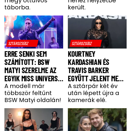
megy ottalvós
nehéz helyzetbe
MENEKÜLT MEG A
táborba.
került.
SZTÁRAPUKA
SZTÁRDZSÚSZ
SZTÁRDZSÚSZ
ERRE SENKI SEM
KOURTNEY
SZÁMÍTOTT: BSW
KARDASHIAN ÉS
MATYI SZERELME AZ
TRAVIS BARKER
EGYIK MISS UNIVERSE
EGYÜTT JELENT MEG
HUNGARY VERSENYZŐ
A modell már
A VÖRÖS SZŐNYEGEN
A sztárpár két év
többször feltűnt
után lépett újra a
BSW Matyi oldalán!
kamerák elé.