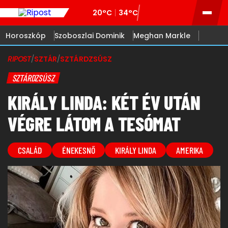
20°C
34°C
Horoszkóp
Szoboszlai Dominik
Meghan Markle
RIPOST
/
SZTÁR
/
SZTÁRDZSÚSZ
SZTÁRDZSÚSZ
KIRÁLY LINDA: KÉT ÉV UTÁN
VÉGRE LÁTOM A TESÓMAT
CSALÁD
ÉNEKESNŐ
KIRÁLY LINDA
AMERIKA