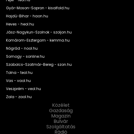
Győr-Moson-Sopron - kisalfold.hu
Hajdú-Bihar - haon.hu
Heves - heol.hu
Jász-Nagykun-Szolnok - szoljon.hu
Komárom-Esztergom - kemma.hu
Nógrád - nool.hu
Somogy - sonline.hu
Szabolcs-Szatmár-Bereg - szon.hu
Tolna - teol.hu
Vas - vaol.hu
Veszprém - veol.hu
Zala - zaol.hu
Közélet
Gazdaság
Magazin
Bulvár
Szolgáltatás
Rádió