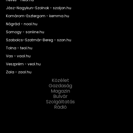
Jász-Nagykun-Szolnok - szoljon.hu
Komárom-Esztergom - kemma.hu
Nógrád - nool.hu
Somogy - sonline.hu
Szabolcs-Szatmár-Bereg - szon.hu
Tolna - teol.hu
Vas - vaol.hu
Veszprém - veol.hu
Zala - zaol.hu
Közélet
Gazdaság
Magazin
Bulvár
Szolgáltatás
Rádió