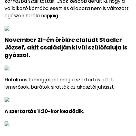
kórházba szállították.
Csak később derült ki, hogy a
vállalkozó kómába esett és állapota nem is változott
egészen
halála
napjáig.
November 21-én örökre elaludt Stadler
József, akit családján kívül szülőfaluja is
gyászol.
Hatalmas tömeg jelent meg a szertartás előtt,
ismerősök, barátok siratták az akasztói juhászt.
A szertartás 11:30-kor kezdődik.