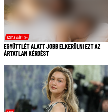
SZEX & MÁS
18+
EGYÜTTLÉT ALATT JOBB ELKERÜLNI EZT AZ
ÁRTATLAN KÉRDÉST