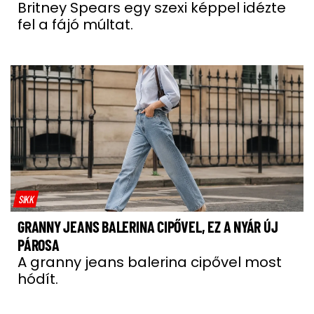
Britney Spears egy szexi képpel idézte
fel a fájó múltat.
SIKK
GRANNY JEANS BALERINA CIPŐVEL, EZ A NYÁR ÚJ
PÁROSA
A granny jeans balerina cipővel most
hódít.