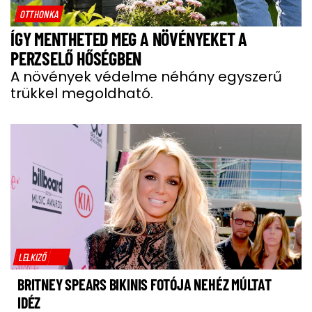
OTTHONKA
ÍGY MENTHETED MEG A NÖVÉNYEKET A
PERZSELŐ HŐSÉGBEN
A növények védelme néhány egyszerű
trükkel megoldható.
LELKIZŐ
BRITNEY SPEARS BIKINIS FOTÓJA NEHÉZ MÚLTAT
IDÉZ