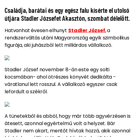
Családja, barátai és egy egész falu kísérte el utolsó
útjára Stadler Józsefet Akasztón, szombat délelõtt.
Hatvanhat évesen elhunyt
Stadler József
, a
rendszerváltás utáni Magyarország egyik szimbolikus
figurája, aki juhászból lett milliárdos vállalkozó.
Stadler József november 8-án este egy solti
kocsmában- ahol ötrészes könyvét dedikálta -
váratlanul lett rosszul. A vállalkozó egyszer csak
lefordult a székről.
A tünetekből és abból, hogy már több
agyvérzésen
is
átesett, azonnal egyértelmű volt a helyzet. Bár
Stadler nem akart, mentőt hívtak hozzá, akik
azonnal