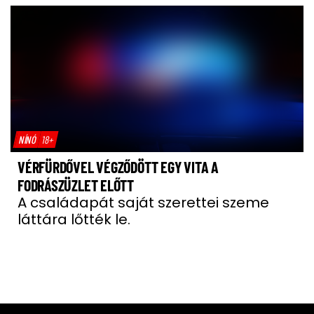
NÍNÓ
18+
VÉRFÜRDŐVEL VÉGZŐDÖTT EGY VITA A
FODRÁSZÜZLET ELŐTT
A családapát saját szerettei szeme
láttára lőtték le.