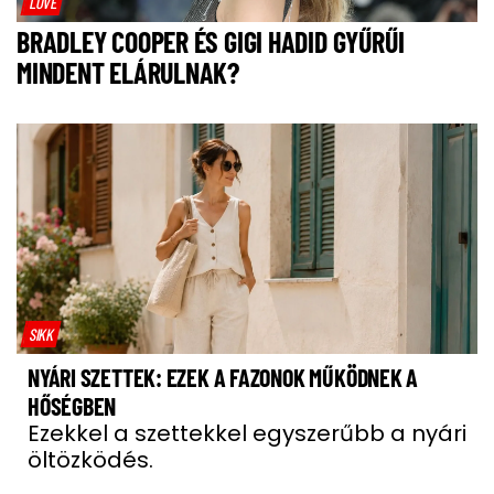
LOVE
BRADLEY COOPER ÉS GIGI HADID GYŰRŰI
MINDENT ELÁRULNAK?
SIKK
NYÁRI SZETTEK: EZEK A FAZONOK MŰKÖDNEK A
HŐSÉGBEN
Ezekkel a szettekkel egyszerűbb a nyári
öltözködés.