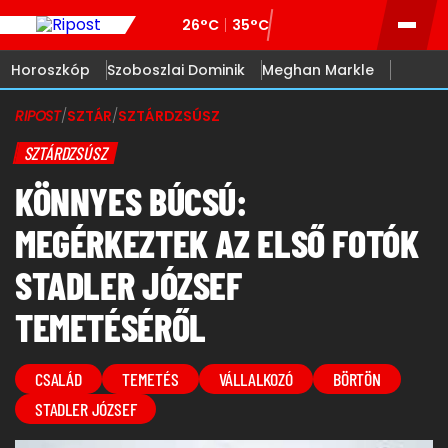
26°C
35°C
Horoszkóp
Szoboszlai Dominik
Meghan Markle
RIPOST
/
SZTÁR
/
SZTÁRDZSÚSZ
SZTÁRDZSÚSZ
KÖNNYES BÚCSÚ:
MEGÉRKEZTEK AZ ELSŐ FOTÓK
STADLER JÓZSEF
TEMETÉSÉRŐL
CSALÁD
TEMETÉS
VÁLLALKOZÓ
BÖRTÖN
STADLER JÓZSEF