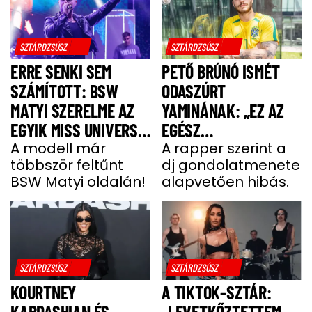
SZTÁRDZSÚSZ
SZTÁRDZSÚSZ
ERRE SENKI SEM
PETŐ BRÚNÓ ISMÉT
SZÁMÍTOTT: BSW
ODASZÚRT
MATYI SZERELME AZ
YAMINÁNAK: „EZ AZ
EGYIK MISS UNIVERSE
EGÉSZ
HUNGARY VERSENYZŐ
A modell már
GONDOLATMENET
A rapper szerint a
többször feltűnt
dj gondolatmenete
ZSÁKUTCA”
BSW Matyi oldalán!
alapvetően hibás.
SZTÁRDZSÚSZ
SZTÁRDZSÚSZ
KOURTNEY
A TIKTOK-SZTÁR:
KARDASHIAN ÉS
„LEVETKŐZTETTEM