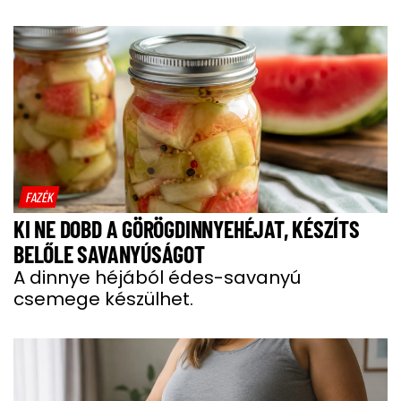
FAZÉK
KI NE DOBD A GÖRÖGDINNYEHÉJAT, KÉSZÍTS
BELŐLE SAVANYÚSÁGOT
A dinnye héjából édes-savanyú
csemege készülhet.