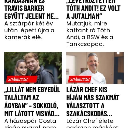
TRAVIS BARKER
TÓTH ANDIT! EZ VOLT
EGYÜTT JELENT MEG
A JUTALMAM”
A VÖRÖS SZŐNYEGEN
A sztárpár két év
Mutatjuk, mire
után lépett újra a
kattant rá Tóth
kamerák elé.
Andi, a BSW és a
Tankcsapda.
SZTÁRDZSÚSZ
SZTÁRDZSÚSZ
„LILLÁT NEM EGYEDÜL
LÁZÁR CHEF KIS
TALÁLTAM AZ
HÍJÁN MÁS SZAKMÁT
ÁGYBAN” – SOKKOLÓ,
VÁLASZTOTT A
MIT LÁTOTT VISVÁDER
SZAKÁCSKODÁS
TAMÁS
A házaspár Costa
HELYETT
Lázár Chef élete
Ricán nyaral, nem
egészen másként