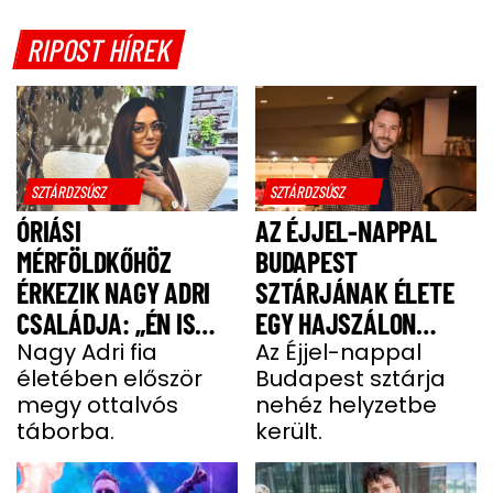
RIPOST HÍREK
SZTÁRDZSÚSZ
SZTÁRDZSÚSZ
ÓRIÁSI
AZ ÉJJEL-NAPPAL
MÉRFÖLDKŐHÖZ
BUDAPEST
ÉRKEZIK NAGY ADRI
SZTÁRJÁNAK ÉLETE
CSALÁDJA: „ÉN IS
EGY HAJSZÁLON
UGYANÚGY IZGULOK,
Nagy Adri fia
LÓGOTT – SÖTÉT
Az Éjjel-nappal
életében először
Budapest sztárja
MINT Ő”
IDŐSZAKBÓL
megy ottalvós
nehéz helyzetbe
MENEKÜLT MEG A
táborba.
került.
SZTÁRAPUKA