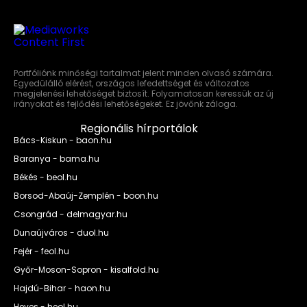
Portfóliónk minőségi tartalmat jelent minden olvasó számára.
Egyedülálló elérést, országos lefedettséget és változatos
megjelenési lehetőséget biztosít. Folyamatosan keressük az új
irányokat és fejlődési lehetőségeket. Ez jövőnk záloga.
Regionális hírportálok
Bács-Kiskun - baon.hu
Baranya - bama.hu
Békés - beol.hu
Borsod-Abaúj-Zemplén - boon.hu
Csongrád - delmagyar.hu
Dunaújváros - duol.hu
Fejér - feol.hu
Győr-Moson-Sopron - kisalfold.hu
Hajdú-Bihar - haon.hu
Heves - heol.hu