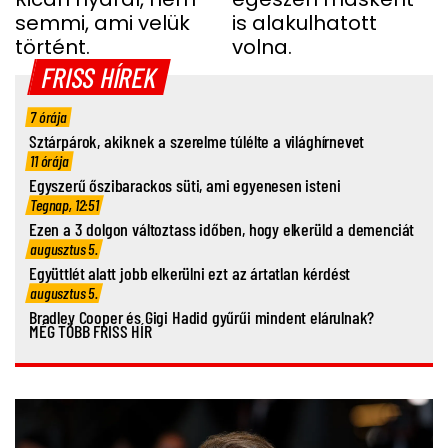
semmi, ami velük
is alakulhatott
történt.
volna.
FRISS HÍREK
7 órája
Sztárpárok, akiknek a szerelme túlélte a világhírnevet
11 órája
Egyszerű őszibarackos süti, ami egyenesen isteni
Tegnap, 12:51
Ezen a 3 dolgon változtass időben, hogy elkerüld a demenciát
augusztus 5.
Együttlét alatt jobb elkerülni ezt az ártatlan kérdést
augusztus 5.
Bradley Cooper és Gigi Hadid gyűrűi mindent elárulnak?
MÉG TÖBB FRISS HÍR