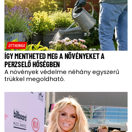
OTTHONKA
ÍGY MENTHETED MEG A NÖVÉNYEKET A
PERZSELŐ HŐSÉGBEN
A növények védelme néhány egyszerű
trükkel megoldható.