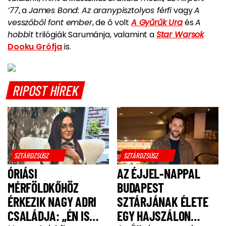
’77
, a
James Bond: Az aranypisztolyos férfi
vagy
A
vesszőből font ember
, de ő volt
A Gyűrűk Ura
és
A
hobbit
trilógiák Sarumánja, valamint a
Star Warsok
Dooku Grófja
is.
RIPOST HÍREK
SZTÁRDZSÚSZ
SZTÁRDZSÚSZ
ÓRIÁSI
AZ ÉJJEL-NAPPAL
MÉRFÖLDKŐHÖZ
BUDAPEST
ÉRKEZIK NAGY ADRI
SZTÁRJÁNAK ÉLETE
CSALÁDJA: „ÉN IS
EGY HAJSZÁLON