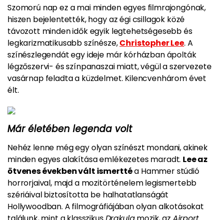
Szomorú nap ez a mai minden egyes filmrajongónak,
hiszen bejelentették, hogy
az égi csillagok közé
távozott minden idők egyik legtehetségesebb és
legkarizmatikusabb színésze,
Christopher Lee
. A
színészlegendát egy ideje már kórházban ápolták
légzőszervi- és színpanaszai miatt, végül a szervezete
vasárnap feladta a küzdelmet. Kilencvenhárom évet
élt.
Már életében legenda volt
Nehéz lenne még egy olyan színészt mondani, akinek
minden egyes alakítása emlékezetes maradt.
Lee az
ötvenes években vált ismertté
a Hammer stúdió
horrorjaival, majd a mozitörténelem legismertebb
szériáival biztosította be halhatatlanságát
Hollywoodban. A filmográfiájában olyan alkotásokat
találunk, mint a klasszikus
Drakula
mozik, az
Airport