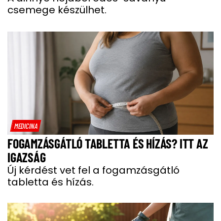
csemege készülhet.
MEDICINA
FOGAMZÁSGÁTLÓ TABLETTA ÉS HÍZÁS? ITT AZ
IGAZSÁG
Új kérdést vet fel a fogamzásgátló
tabletta és hízás.