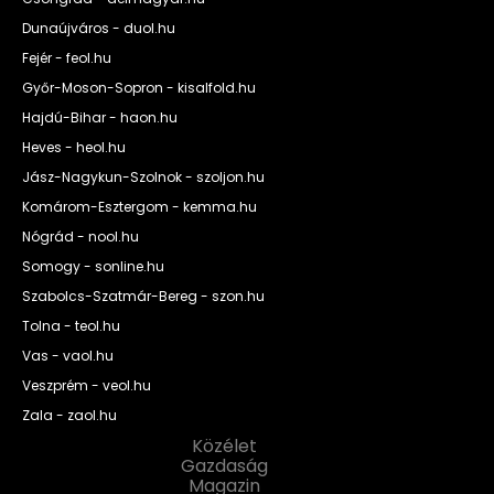
Dunaújváros - duol.hu
Fejér - feol.hu
Győr-Moson-Sopron - kisalfold.hu
Hajdú-Bihar - haon.hu
Heves - heol.hu
Jász-Nagykun-Szolnok - szoljon.hu
Komárom-Esztergom - kemma.hu
Nógrád - nool.hu
Somogy - sonline.hu
Szabolcs-Szatmár-Bereg - szon.hu
Tolna - teol.hu
Vas - vaol.hu
Veszprém - veol.hu
Zala - zaol.hu
Közélet
Gazdaság
Magazin