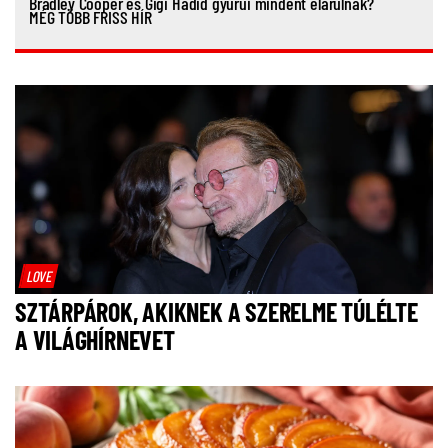
Bradley Cooper és Gigi Hadid gyűrűi mindent elárulnak?
MÉG TÖBB FRISS HÍR
LOVE
SZTÁRPÁROK, AKIKNEK A SZERELME TÚLÉLTE
A VILÁGHÍRNEVET