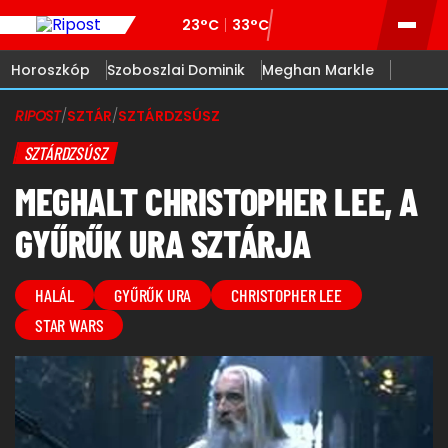
23°C
33°C
Horoszkóp
Szoboszlai Dominik
Meghan Markle
RIPOST
/
SZTÁR
/
SZTÁRDZSÚSZ
SZTÁRDZSÚSZ
MEGHALT CHRISTOPHER LEE, A
GYŰRŰK URA SZTÁRJA
HALÁL
GYŰRŰK URA
CHRISTOPHER LEE
STAR WARS