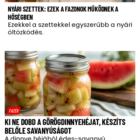
NYÁRI SZETTEK: EZEK A FAZONOK MŰKÖDNEK A
HŐSÉGBEN
Ezekkel a szettekkel egyszerűbb a nyári
öltözködés.
FAZÉK
KI NE DOBD A GÖRÖGDINNYEHÉJAT, KÉSZÍTS
BELŐLE SAVANYÚSÁGOT
A dinnye héjából édes-savanyú