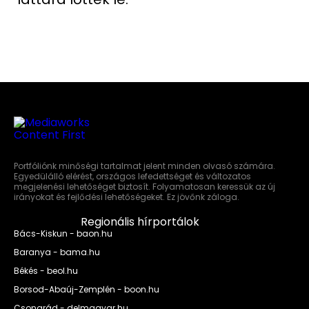
Portfóliónk minőségi tartalmat jelent minden olvasó számára.
Egyedülálló elérést, országos lefedettséget és változatos
megjelenési lehetőséget biztosít. Folyamatosan keressük az új
irányokat és fejlődési lehetőségeket. Ez jövőnk záloga.
Regionális hírportálok
Bács-Kiskun - baon.hu
Baranya - bama.hu
Békés - beol.hu
Borsod-Abaúj-Zemplén - boon.hu
Csongrád - delmagyar.hu