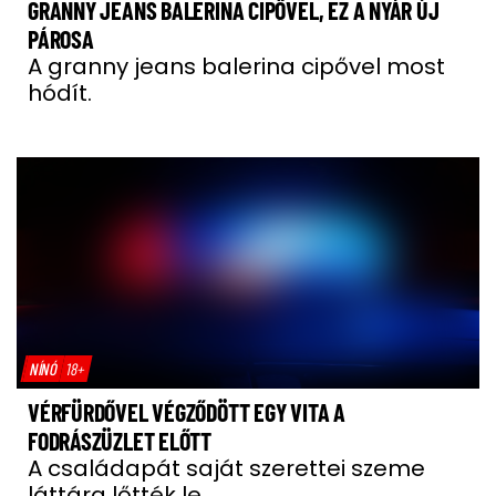
GRANNY JEANS BALERINA CIPŐVEL, EZ A NYÁR ÚJ
PÁROSA
A granny jeans balerina cipővel most
hódít.
NÍNÓ
18+
VÉRFÜRDŐVEL VÉGZŐDÖTT EGY VITA A
FODRÁSZÜZLET ELŐTT
A családapát saját szerettei szeme
láttára lőtték le.