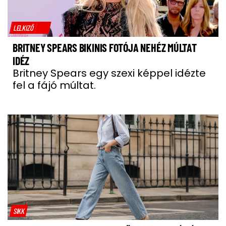
LELKIZŐ
BRITNEY SPEARS BIKINIS FOTÓJA NEHÉZ MÚLTAT
IDÉZ
Britney Spears egy szexi képpel idézte
fel a fájó múltat.
SIKK