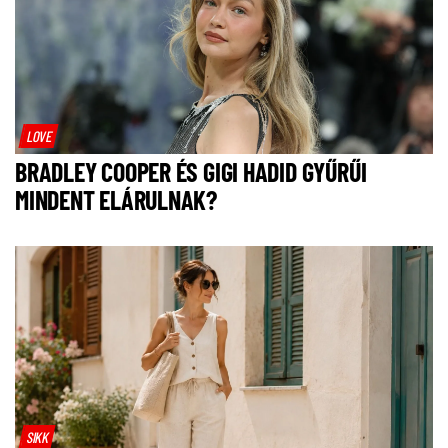
LOVE
BRADLEY COOPER ÉS GIGI HADID GYŰRŰI
MINDENT ELÁRULNAK?
SIKK