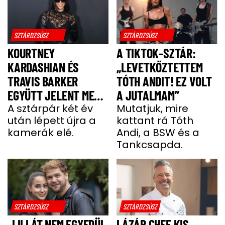
SZTÁRDZSÚSZ
SZTÁRDZSÚSZ
KOURTNEY
A TIKTOK-SZTÁR:
KARDASHIAN ÉS
„LEVETKŐZTETTEM
TRAVIS BARKER
TÓTH ANDIT! EZ VOLT
EGYÜTT JELENT MEG
A JUTALMAM”
A VÖRÖS SZŐNYEGEN
A sztárpár két év
Mutatjuk, mire
után lépett újra a
kattant rá Tóth
kamerák elé.
Andi, a BSW és a
Tankcsapda.
SZTÁRDZSÚSZ
SZTÁRDZSÚSZ
„LILLÁT NEM EGYEDÜL
LÁZÁR CHEF KIS