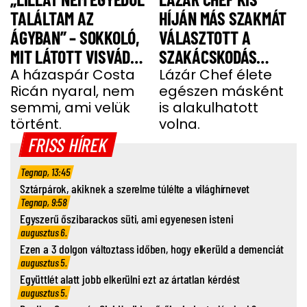
TALÁLTAM AZ
HÍJÁN MÁS SZAKMÁT
ÁGYBAN” – SOKKOLÓ,
VÁLASZTOTT A
MIT LÁTOTT VISVÁDER
SZAKÁCSKODÁS
TAMÁS
A házaspár Costa
HELYETT
Lázár Chef élete
Ricán nyaral, nem
egészen másként
semmi, ami velük
is alakulhatott
történt.
volna.
FRISS HÍREK
Tegnap, 13:45
Sztárpárok, akiknek a szerelme túlélte a világhírnevet
Tegnap, 9:58
Egyszerű őszibarackos süti, ami egyenesen isteni
augusztus 6.
Ezen a 3 dolgon változtass időben, hogy elkerüld a demenciát
augusztus 5.
Együttlét alatt jobb elkerülni ezt az ártatlan kérdést
augusztus 5.