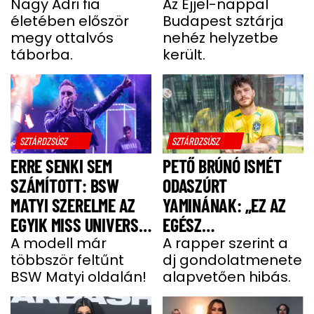
UGYANÚGY IZGULOK,
Nagy Adri fia
LÓGOTT – SÖTÉT
Az Éjjel-nappal
életében először
Budapest sztárja
MINT Ő”
IDŐSZAKBÓL
megy ottalvós
nehéz helyzetbe
MENEKÜLT MEG A
táborba.
került.
SZTÁRAPUKA
SZTÁRDZSÚSZ
SZTÁRDZSÚSZ
ERRE SENKI SEM
PETŐ BRÚNÓ ISMÉT
SZÁMÍTOTT: BSW
ODASZÚRT
MATYI SZERELME AZ
YAMINÁNAK: „EZ AZ
EGYIK MISS UNIVERSE
EGÉSZ
HUNGARY VERSENYZŐ
A modell már
GONDOLATMENET
A rapper szerint a
többször feltűnt
dj gondolatmenete
ZSÁKUTCA”
BSW Matyi oldalán!
alapvetően hibás.