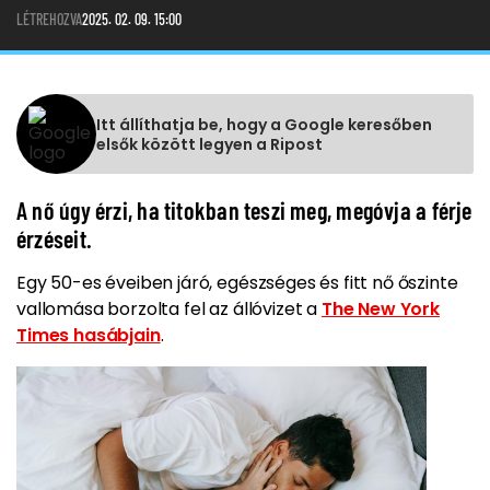
LÉTREHOZVA
2025. 02. 09. 15:00
Itt állíthatja be, hogy a Google keresőben
elsők között legyen a Ripost
A nő úgy érzi, ha titokban teszi meg, megóvja a férje
érzéseit.
Egy 50-es éveiben járó, egészséges és fitt nő őszinte
vallomása borzolta fel az állóvizet a
The New York
Times hasábjain
.