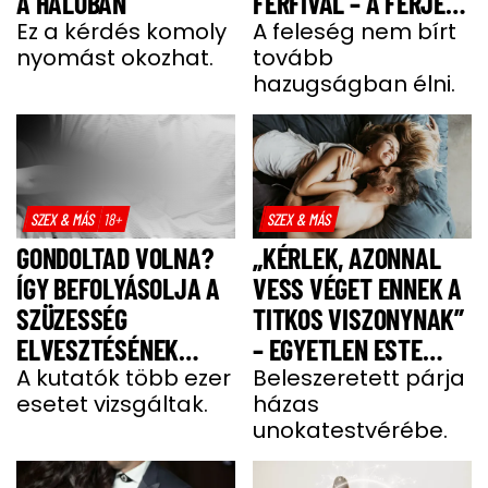
A HÁLÓBAN
FÉRFIVAL – A FÉRJE
Ez a kérdés komoly
TUD RÓLA”
A feleség nem bírt
nyomást okozhat.
tovább
hazugságban élni.
SZEX & MÁS
18+
SZEX & MÁS
GONDOLTAD VOLNA?
„KÉRLEK, AZONNAL
ÍGY BEFOLYÁSOLJA A
VESS VÉGET ENNEK A
SZÜZESSÉG
TITKOS VISZONYNAK”
ELVESZTÉSÉNEK
– EGYETLEN ESTE
IDEJE AZ ÖREGEDÉST
A kutatók több ezer
ALATT SZERELMI
Beleszeretett párja
esetet vizsgáltak.
házas
HÁROMSZÖGBE
unokatestvérébe.
CSÖPPENT