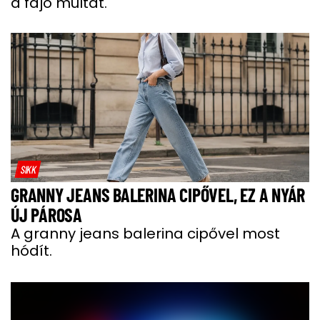
a fájó múltat.
SIKK
GRANNY JEANS BALERINA CIPŐVEL, EZ A NYÁR
ÚJ PÁROSA
A granny jeans balerina cipővel most
hódít.