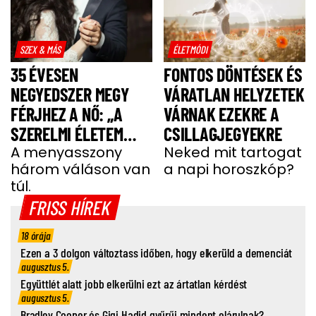
SZEX & MÁS
ÉLETMÓDI
35 ÉVESEN
FONTOS DÖNTÉSEK ÉS
NEGYEDSZER MEGY
VÁRATLAN HELYZETEK
FÉRJHEZ A NŐ: „A
VÁRNAK EZEKRE A
SZERELMI ÉLETEM
CSILLAGJEGYEKRE
MÁR VICC A
A menyasszony
Neked mit tartogat
három váláson van
a napi horoszkóp?
CSALÁDOMBAN”
túl.
FRISS HÍREK
18 órája
Ezen a 3 dolgon változtass időben, hogy elkerüld a demenciát
augusztus 5.
Együttlét alatt jobb elkerülni ezt az ártatlan kérdést
augusztus 5.
Bradley Cooper és Gigi Hadid gyűrűi mindent elárulnak?