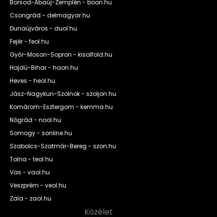
Borsod-Abaúj-Zemplén - boon.hu
Csongrád - delmagyar.hu
Dunaújváros - duol.hu
Fejér - feol.hu
Győr-Moson-Sopron - kisalfold.hu
Hajdú-Bihar - haon.hu
Heves - heol.hu
Jász-Nagykun-Szolnok - szoljon.hu
Komárom-Esztergom - kemma.hu
Nógrád - nool.hu
Somogy - sonline.hu
Szabolcs-Szatmár-Bereg - szon.hu
Tolna - teol.hu
Vas - vaol.hu
Veszprém - veol.hu
Zala - zaol.hu
Közélet