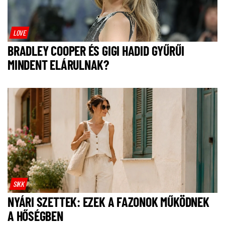
LOVE
BRADLEY COOPER ÉS GIGI HADID GYŰRŰI
MINDENT ELÁRULNAK?
SIKK
NYÁRI SZETTEK: EZEK A FAZONOK MŰKÖDNEK
A HŐSÉGBEN