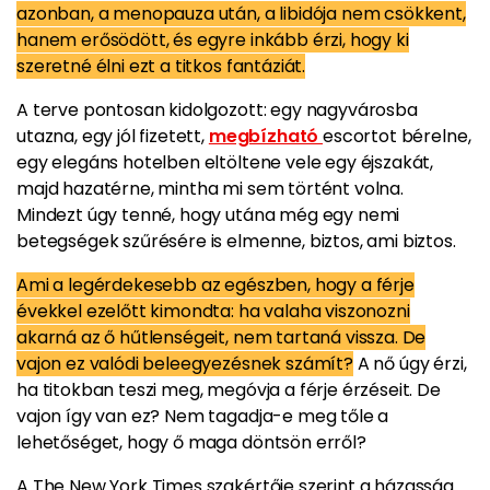
azonban, a menopauza után, a libidója nem csökkent,
hanem erősödött, és egyre inkább érzi, hogy ki
szeretné élni ezt a titkos fantáziát.
A terve pontosan kidolgozott: egy nagyvárosba
utazna, egy jól fizetett,
megbízható
escortot bérelne,
egy elegáns hotelben eltöltene vele egy éjszakát,
majd hazatérne, mintha mi sem történt volna.
Mindezt úgy tenné, hogy utána még egy nemi
betegségek szűrésére is elmenne, biztos, ami biztos.
Ami a legérdekesebb az egészben, hogy a férje
évekkel ezelőtt kimondta: ha valaha viszonozni
akarná az ő hűtlenségeit, nem tartaná vissza. De
vajon ez valódi beleegyezésnek számít?
A nő úgy érzi,
ha titokban teszi meg, megóvja a férje érzéseit. De
vajon így van ez? Nem tagadja-e meg tőle a
lehetőséget, hogy ő maga döntsön erről?
A The New York Times szakértője szerint a házasság