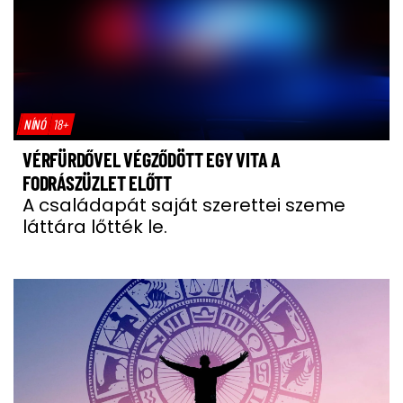
NÍNÓ
18+
VÉRFÜRDŐVEL VÉGZŐDÖTT EGY VITA A
FODRÁSZÜZLET ELŐTT
A családapát saját szerettei szeme
láttára lőtték le.