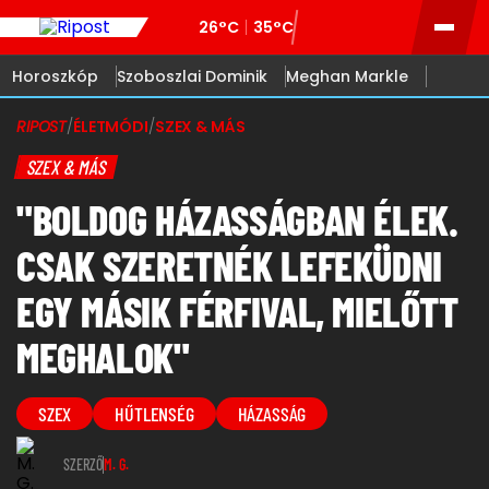
26°C
35°C
Horoszkóp
Szoboszlai Dominik
Meghan Markle
RIPOST
/
ÉLETMÓDI
/
SZEX & MÁS
SZEX & MÁS
"BOLDOG HÁZASSÁGBAN ÉLEK.
CSAK SZERETNÉK LEFEKÜDNI
EGY MÁSIK FÉRFIVAL, MIELŐTT
MEGHALOK"
SZEX
HŰTLENSÉG
HÁZASSÁG
SZERZŐ
M. G.