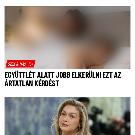
SZEX & MÁS
18+
EGYÜTTLÉT ALATT JOBB ELKERÜLNI EZT AZ
ÁRTATLAN KÉRDÉST