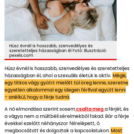
Húsz évnél is hosszabb, szenvedélyes és
szeretetteljes házasságban él Fotó: Illusztráció:
pexels.com
Húsz évnél is hosszabb, szenvedélyes és szeretetteljes
házasságban él, ahol a szexuális életük is aktív.
Mégis,
egy titkos vágy gyötri: mielőtt túl öreg lenne, szeretne
egyetlen alkalommal egy idegen férfival együtt lenni
– anélkül, hogy a férje tudná.
A nő elmondása szerint sosem
csalta meg
a férjét, és
a vágya nem a múltbéli sérelmekből fakad. Bár a férje
évekkel ezelőtt néhányszor félrelépett, ő
megbocsátott és dolgoztak a kapcsolatukon.
Most