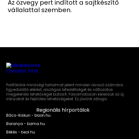
Az özvegy pert indított a sajtkészítő
vállalattal szemben.
Portfóliónk minőségi tartalmat jelent minden olvasó számára.
Egyedülálló elérést, országos lefedettséget és változatos
megjelenési lehetőséget biztosít. Folyamatosan keressük az új
irányokat és fejlődési lehetőségeket. Ez jövőnk záloga.
Regionális hírportálok
Bács-Kiskun - baon.hu
Baranya - bama.hu
Békés - beol.hu