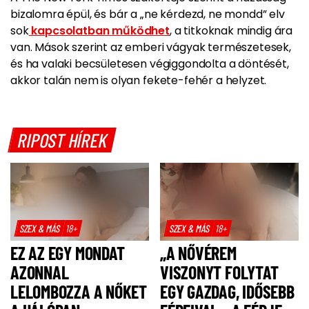
bizalomra épül, és bár a „ne kérdezd, ne mondd” elv
sok
kapcsolatban működhet
, a titkoknak mindig ára
van. Mások szerint az emberi vágyak természetesek,
és ha valaki becsületesen végiggondolta a döntését,
akkor talán nem is olyan fekete-fehér a helyzet.
RIPOST HÍREK
SZEX & MÁS
18+
SZEX & MÁS
18+
EZ AZ EGY MONDAT
„A NŐVÉREM
AZONNAL
VISZONYT FOLYTAT
LELOMBOZZA A NŐKET
EGY GAZDAG, IDŐSEBB