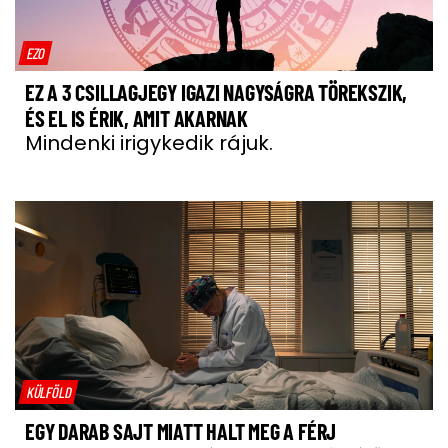
EZO
EZ A 3 CSILLAGJEGY IGAZI NAGYSÁGRA TÖREKSZIK,
ÉS EL IS ÉRIK, AMIT AKARNAK
Mindenki irigykedik rájuk.
KÜLFÖLD
EGY DARAB SAJT MIATT HALT MEG A FÉRJ