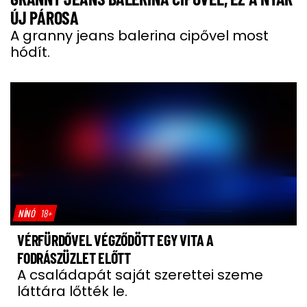
ÚJ PÁROSA
A granny jeans balerina cipővel most
hódít.
NÍNÓ
18+
VÉRFÜRDŐVEL VÉGZŐDÖTT EGY VITA A
FODRÁSZÜZLET ELŐTT
A családapát saját szerettei szeme
láttára lőtték le.