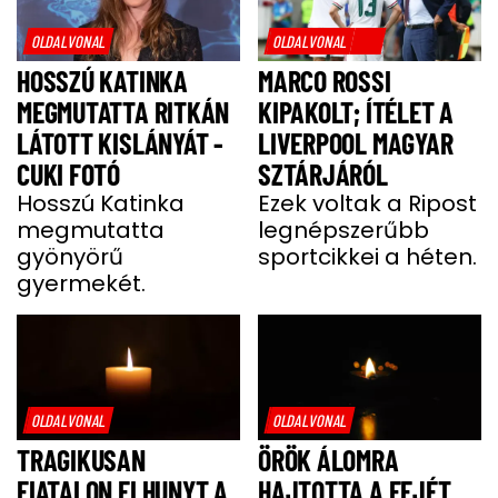
OLDALVONAL
OLDALVONAL
HOSSZÚ KATINKA
MARCO ROSSI
MEGMUTATTA RITKÁN
KIPAKOLT; ÍTÉLET A
LÁTOTT KISLÁNYÁT -
LIVERPOOL MAGYAR
CUKI FOTÓ
SZTÁRJÁRÓL
Hosszú Katinka
Ezek voltak a Ripost
megmutatta
legnépszerűbb
gyönyörű
sportcikkei a héten.
gyermekét.
OLDALVONAL
OLDALVONAL
TRAGIKUSAN
ÖRÖK ÁLOMRA
FIATALON ELHUNYT A
HAJTOTTA A FEJÉT