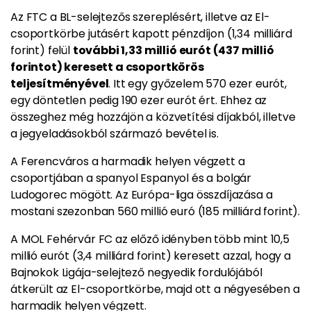
Az FTC a BL-selejtezős szereplésért, illetve az El-
csoportkörbe jutásért kapott pénzdíjon (1,34 milliárd
forint) felül
további 1,33 millió eurót (437 millió
forintot) keresett a csoportkörös
teljesítményével
. Itt egy győzelem 570 ezer eurót,
egy döntetlen pedig 190 ezer eurót ért. Ehhez az
összeghez még hozzájön a közvetítési díjakból, illetve
a jegyeladásokból származó bevétel is.
A Ferencváros a harmadik helyen végzett a
csoportjában a spanyol Espanyol és a bolgár
Ludogorec mögött. Az Európa-liga összdíjazása a
mostani szezonban 560 millió euró (185 milliárd forint).
A MOL Fehérvár FC az előző idényben több mint 10,5
millió eurót (3,4 milliárd forint) keresett azzal, hogy a
Bajnokok Ligája-selejtező negyedik fordulójából
átkerült az El-csoportkörbe, majd ott a négyesében a
harmadik helyen végzett.