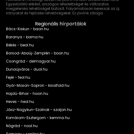
Egyedülálló elérést, országos lefedettséget és változatos
megjelenési lehetőséget biztosít. Folyamatosan keressük az új
irányokat és fejlődési lehetőségeket. Ez jövőnk záloga.
Regionális hírportálok
Bács-Kiskun - baon.hu
Baranya - bama.hu
Békés - beol.hu
Borsod-Abaúj-Zemplén - boon.hu
Csongrád - delmagyar.hu
Dunaújváros - duol.hu
Fejér - feol.hu
Győr-Moson-Sopron - kisalfold.hu
Hajdú-Bihar - haon.hu
Heves - heol.hu
Jász-Nagykun-Szolnok - szoljon.hu
Komárom-Esztergom - kemma.hu
Nógrád - nool.hu
Somogy - sonline.hu