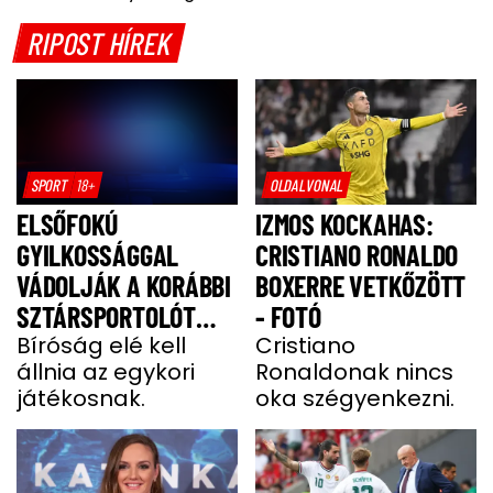
RIPOST HÍREK
SPORT
18+
OLDALVONAL
ELSŐFOKÚ
IZMOS KOCKAHAS:
GYILKOSSÁGGAL
CRISTIANO RONALDO
VÁDOLJÁK A KORÁBBI
BOXERRE VETKŐZÖTT
SZTÁRSPORTOLÓT
- FOTÓ
BARÁTNŐJE TRAGIKUS
Bíróság elé kell
Cristiano
állnia az egykori
Ronaldonak nincs
HALÁLA MIATT
játékosnak.
oka szégyenkezni.