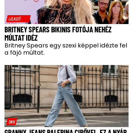
LELKIZŐ
BRITNEY SPEARS BIKINIS FOTÓJA NEHÉZ
MÚLTAT IDÉZ
Britney Spears egy szexi képpel idézte fel
a fájó múltat.
SIKK
GRANNY JEANS BALERINA CIPŐVEL, EZ A NYÁR