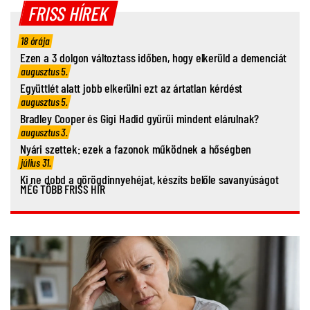
FRISS HÍREK
18 órája
Ezen a 3 dolgon változtass időben, hogy elkerüld a demenciát
augusztus 5.
Együttlét alatt jobb elkerülni ezt az ártatlan kérdést
augusztus 5.
Bradley Cooper és Gigi Hadid gyűrűi mindent elárulnak?
augusztus 3.
Nyári szettek: ezek a fazonok működnek a hőségben
július 31.
Ki ne dobd a görögdinnyehéjat, készíts belőle savanyúságot
MÉG TÖBB FRISS HÍR