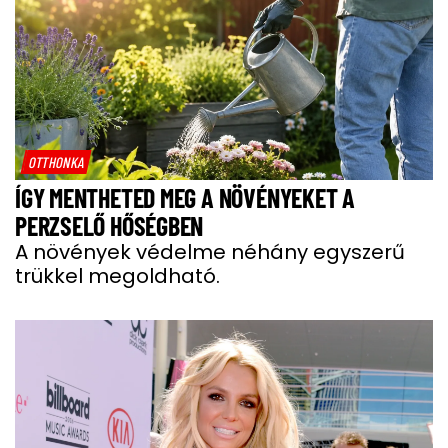
OTTHONKA
ÍGY MENTHETED MEG A NÖVÉNYEKET A
PERZSELŐ HŐSÉGBEN
A növények védelme néhány egyszerű
trükkel megoldható.