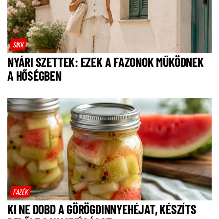
SIKK
NYÁRI SZETTEK: EZEK A FAZONOK MŰKÖDNEK
A HŐSÉGBEN
FAZÉK
KI NE DOBD A GÖRÖGDINNYEHÉJAT, KÉSZÍTS