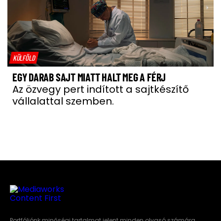
KÜLFÖLD
EGY DARAB SAJT MIATT HALT MEG A FÉRJ
Az özvegy pert indított a sajtkészítő
vállalattal szemben.
Portfóliónk minőségi tartalmat jelent minden olvasó számára.