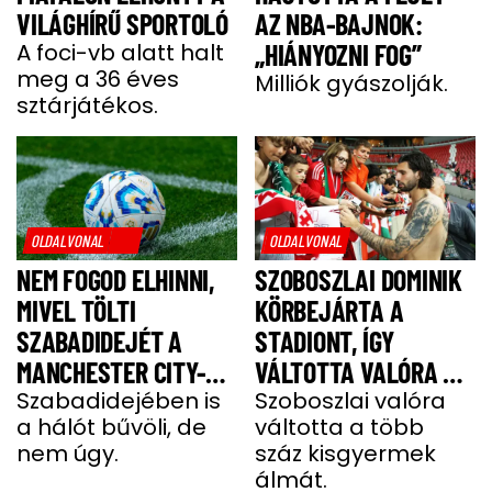
VILÁGHÍRŰ SPORTOLÓ
AZ NBA-BAJNOK:
A foci-vb alatt halt
„HIÁNYOZNI FOG”
meg a 36 éves
Milliók gyászolják.
sztárjátékos.
OLDALVONAL
OLDALVONAL
NEM FOGOD ELHINNI,
SZOBOSZLAI DOMINIK
MIVEL TÖLTI
KÖRBEJÁRTA A
SZABADIDEJÉT A
STADIONT, ÍGY
MANCHESTER CITY-
VÁLTOTTA VALÓRA A
SZTÁRJA
Szabadidejében is
GYEREKEK ÁLMÁT
Szoboszlai valóra
a hálót bűvöli, de
váltotta a több
nem úgy.
száz kisgyermek
álmát.