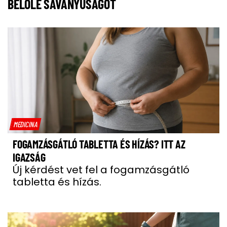
BELŐLE SAVANYÚSÁGOT
MEDICINA
FOGAMZÁSGÁTLÓ TABLETTA ÉS HÍZÁS? ITT AZ
IGAZSÁG
Új kérdést vet fel a fogamzásgátló
tabletta és hízás.