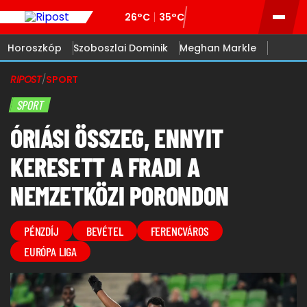
26°C
35°C
Horoszkóp
Szoboszlai Dominik
Meghan Markle
RIPOST
/
SPORT
SPORT
ÓRIÁSI ÖSSZEG, ENNYIT
KERESETT A FRADI A
NEMZETKÖZI PORONDON
PÉNZDÍJ
BEVÉTEL
FERENCVÁROS
EURÓPA LIGA