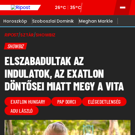
26°C
35°C
Horoszkóp
Szoboszlai Dominik
Meghan Markle
RIPOST
/
SZTÁR
/
SHOWBIZ
SHOWBIZ
ELSZABADULTAK AZ
INDULATOK, AZ EXATLON
DÖNTŐSEI MIATT MEGY A VITA
EXATLON HUNGARY
PAP DORCI
ELÉGEDETLENSÉG
ADU LÁSZLÓ