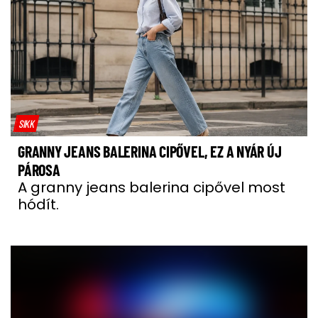
SIKK
GRANNY JEANS BALERINA CIPŐVEL, EZ A NYÁR ÚJ
PÁROSA
A granny jeans balerina cipővel most
hódít.