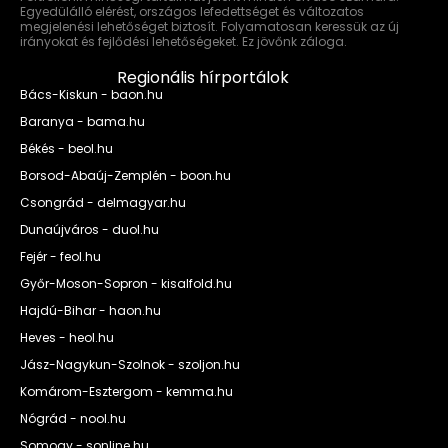
Egyedülálló elérést, országos lefedettséget és változatos
megjelenési lehetőséget biztosít. Folyamatosan keressük az új
irányokat és fejlődési lehetőségeket. Ez jövőnk záloga.
Regionális hírportálok
Bács-Kiskun - baon.hu
Baranya - bama.hu
Békés - beol.hu
Borsod-Abaúj-Zemplén - boon.hu
Csongrád - delmagyar.hu
Dunaújváros - duol.hu
Fejér - feol.hu
Győr-Moson-Sopron - kisalfold.hu
Hajdú-Bihar - haon.hu
Heves - heol.hu
Jász-Nagykun-Szolnok - szoljon.hu
Komárom-Esztergom - kemma.hu
Nógrád - nool.hu
Somogy - sonline.hu