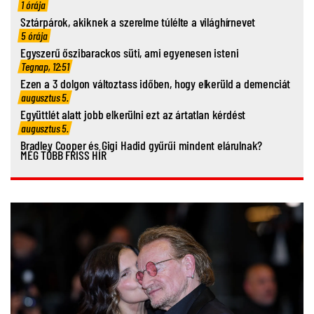
1 órája
Sztárpárok, akiknek a szerelme túlélte a világhírnevet
5 órája
Egyszerű őszibarackos süti, ami egyenesen isteni
Tegnap, 12:51
Ezen a 3 dolgon változtass időben, hogy elkerüld a demenciát
augusztus 5.
Együttlét alatt jobb elkerülni ezt az ártatlan kérdést
augusztus 5.
Bradley Cooper és Gigi Hadid gyűrűi mindent elárulnak?
MÉG TÖBB FRISS HÍR