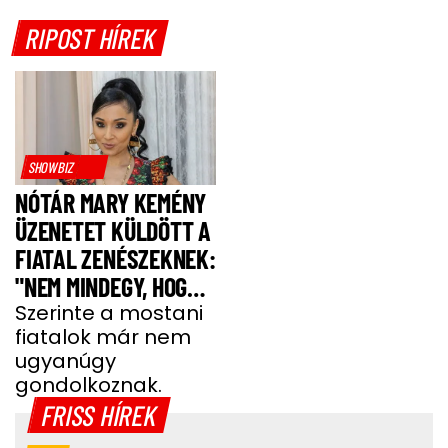
RIPOST HÍREK
SHOWBIZ
NÓTÁR MARY KEMÉNY
ÜZENETET KÜLDÖTT A
FIATAL ZENÉSZEKNEK:
"NEM MINDEGY, HOGY
MIT VISZEL A
Szerinte a mostani
fiatalok már nem
SZÍNPADRA!"
ugyanúgy
gondolkoznak.
FRISS HÍREK