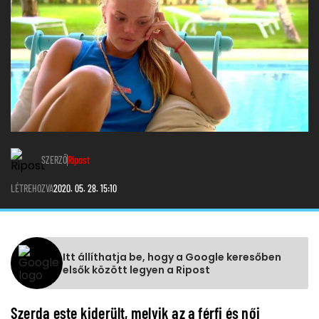
SZERZŐ
Ripost
LÉTREHOZVA
2020. 05. 28. 15:10
Itt állíthatja be, hogy a Google keresőben
elsők között legyen a Ripost
Szerda este kiderült, melyik az a férfi és női