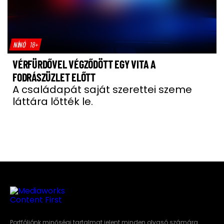
NÍNÓ
18+
VÉRFÜRDŐVEL VÉGZŐDÖTT EGY VITA A
FODRÁSZÜZLET ELŐTT
A családapát saját szerettei szeme
láttára lőtték le.
Portfóliónk minőségi tartalmat jelent minden olvasó számára.