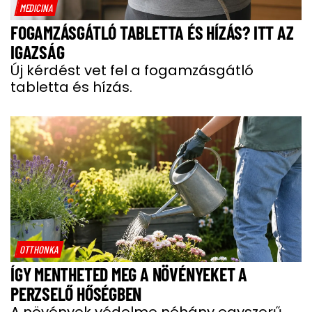
MEDICINA
FOGAMZÁSGÁTLÓ TABLETTA ÉS HÍZÁS? ITT AZ
IGAZSÁG
Új kérdést vet fel a fogamzásgátló
tabletta és hízás.
OTTHONKA
ÍGY MENTHETED MEG A NÖVÉNYEKET A
PERZSELŐ HŐSÉGBEN
A növények védelme néhány egyszerű