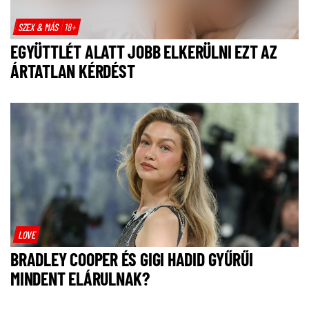
SZEX & MÁS
18+
EGYÜTTLÉT ALATT JOBB ELKERÜLNI EZT AZ
ÁRTATLAN KÉRDÉST
LOVE
BRADLEY COOPER ÉS GIGI HADID GYŰRŰI
MINDENT ELÁRULNAK?