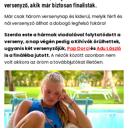
versenyző, akik már biztosan finalisták.
Már csak három versenynap és kiderül, melyik férfi és
női versenyző állhat a dobogó legfelső fokára!
Szerda este a hármak viadalával folytatódott a
verseny, a nap végén pedig a Kihívók örülhettek,
ugyanis két versenyzőjük,
Pap Dorci
és
Adu László
is a fináléba jutott.
A nézők között azonban nem
volt akkora az öröm a továbbjutókat illetően.