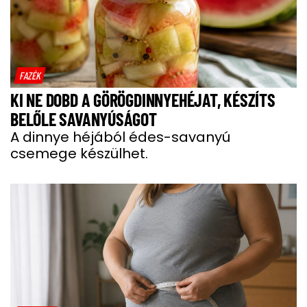
FAZÉK
KI NE DOBD A GÖRÖGDINNYEHÉJAT, KÉSZÍTS
BELŐLE SAVANYÚSÁGOT
A dinnye héjából édes-savanyú
csemege készülhet.