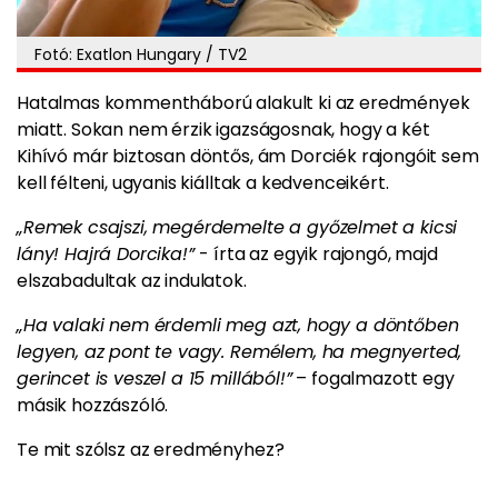
Fotó: Exatlon Hungary / TV2
Hatalmas kommentháború alakult ki az eredmények
miatt.
Sokan nem érzik igazságosnak, hogy a két
Kihívó már biztosan döntős, ám Dorciék rajongóit sem
kell félteni, ugyanis kiálltak a kedvenceikért.
„Remek csajszi, megérdemelte a győzelmet a kicsi
lány! Hajrá Dorcika!”
- írta az egyik rajongó, majd
elszabadultak az indulatok.
„Ha valaki nem érdemli meg azt, hogy a döntőben
legyen, az pont te vagy. Remélem, ha megnyerted,
gerincet is veszel a 15 millából!”
– fogalmazott egy
másik hozzászóló.
Te mit szólsz az eredményhez?