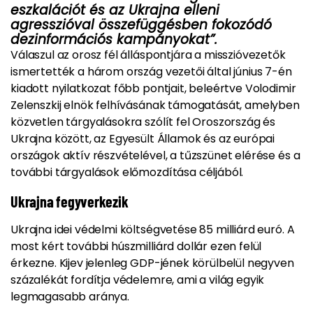
eszkalációt és az Ukrajna elleni
agresszióval összefüggésben fokozódó
dezinformációs kampányokat”.
Válaszul az orosz fél álláspontjára a misszióvezetők
ismertették a három ország vezetői által június 7-én
kiadott nyilatkozat főbb pontjait, beleértve Volodimir
Zelenszkij elnök felhívásának támogatását, amelyben
közvetlen tárgyalásokra szólít fel Oroszország és
Ukrajna között, az Egyesült Államok és az európai
országok aktív részvételével, a tűzszünet elérése és a
további tárgyalások előmozdítása céljából.
Ukrajna fegyverkezik
Ukrajna idei védelmi költségvetése 85 milliárd euró. A
most kért további húszmilliárd dollár ezen felül
érkezne. Kijev jelenleg GDP-jének körülbelül negyven
százalékát fordítja védelemre, ami a világ egyik
legmagasabb aránya.