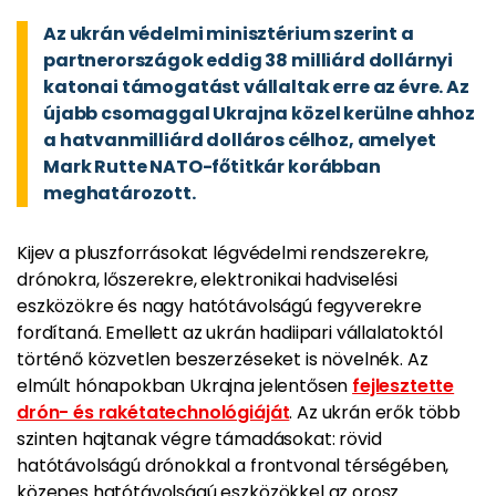
Az ukrán védelmi minisztérium szerint a
partnerországok eddig 38 milliárd dollárnyi
katonai támogatást vállaltak erre az évre. Az
újabb csomaggal Ukrajna közel kerülne ahhoz
a hatvanmilliárd dolláros célhoz, amelyet
Mark Rutte NATO-főtitkár korábban
meghatározott.
Kijev a pluszforrásokat légvédelmi rendszerekre,
drónokra, lőszerekre, elektronikai hadviselési
eszközökre és nagy hatótávolságú fegyverekre
fordítaná. Emellett az ukrán hadiipari vállalatoktól
történő közvetlen beszerzéseket is növelnék. Az
elmúlt hónapokban Ukrajna jelentősen
fejlesztette
drón- és rakétatechnológiáját
. Az ukrán erők több
szinten hajtanak végre támadásokat: rövid
hatótávolságú drónokkal a frontvonal térségében,
közepes hatótávolságú eszközökkel az orosz