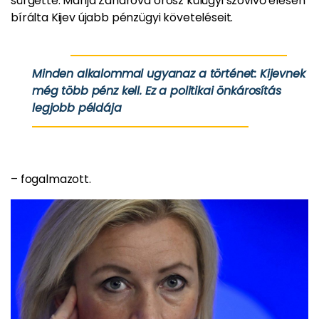
sürgette. Marija Zaharova orosz külügyi szóvivő élesen
bírálta Kijev újabb pénzügyi követeléseit.
Minden alkalommal ugyanaz a történet: Kijevnek
még több pénz kell. Ez a politikai önkárosítás
legjobb példája
– fogalmazott.