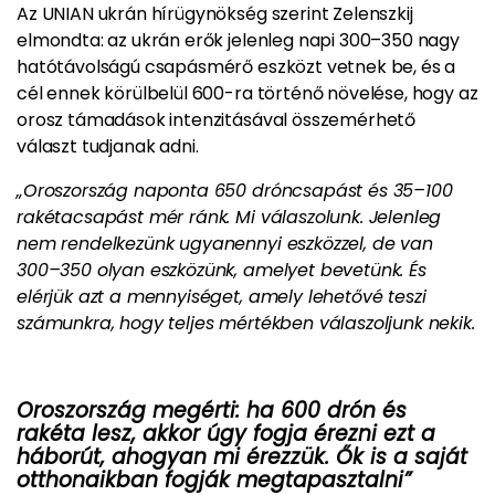
Az UNIAN ukrán hírügynökség szerint Zelenszkij
elmondta: az ukrán erők jelenleg napi 300–350 nagy
hatótávolságú csapásmérő eszközt vetnek be, és a
cél ennek körülbelül 600-ra történő növelése, hogy az
orosz támadások intenzitásával összemérhető
választ tudjanak adni.
„Oroszország naponta 650 dróncsapást és 35–100
rakétacsapást mér ránk. Mi válaszolunk. Jelenleg
nem rendelkezünk ugyanennyi eszközzel, de van
300–350 olyan eszközünk, amelyet bevetünk. És
elérjük azt a mennyiséget, amely lehetővé teszi
számunkra, hogy teljes mértékben válaszoljunk nekik.
Oroszország megérti: ha 600 drón és
rakéta lesz, akkor úgy fogja érezni ezt a
háborút, ahogyan mi érezzük. Ők is a saját
otthonaikban fogják megtapasztalni”