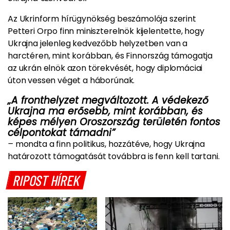
Az Ukrinform hírügynökség beszámolója szerint
Petteri Orpo finn miniszterelnök kijelentette, hogy
Ukrajna jelenleg kedvezőbb helyzetben van a
harctéren, mint korábban, és Finnország támogatja
az ukrán elnök azon törekvését, hogy diplomáciai
úton vessen véget a háborúnak.
„A fronthelyzet megváltozott. A védekező
Ukrajna ma erősebb, mint korábban, és
képes mélyen Oroszország területén fontos
célpontokat támadni”
–
mondta a finn politikus, hozzátéve, hogy Ukrajna
határozott támogatását továbbra is fenn kell tartani.
RIPOST HÍREK