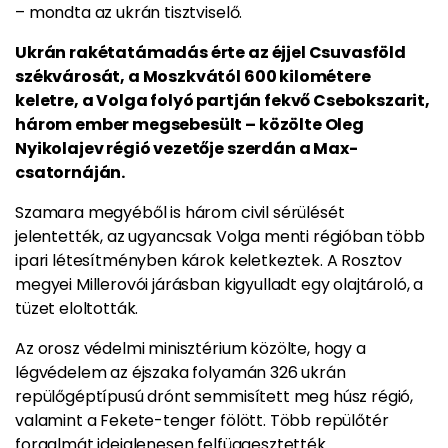
– mondta az ukrán tisztviselő.
Ukrán rakétatámadás érte az éjjel Csuvasföld
székvárosát, a Moszkvától 600 kilométere
keletre, a Volga folyó partján fekvő Csebokszarit,
három ember megsebesült – közölte Oleg
Nyikolajev régió vezetője szerdán a Max-
csatornáján.
Szamara megyéből is három civil sérülését
jelentették, az ugyancsak Volga menti régióban több
ipari létesítményben károk keletkeztek. A Rosztov
megyei Millerovói járásban kigyulladt egy olajtároló, a
tüzet eloltották.
Az orosz védelmi minisztérium közölte, hogy a
légvédelem az éjszaka folyamán 326 ukrán
repülőgéptípusú drónt semmisített meg húsz régió,
valamint a Fekete-tenger fölött. Több repülőtér
forgalmát ideiglenesen felfüggesztették.