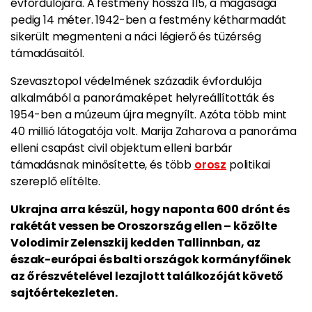
évfordulójára. A festmény hossza 115, a magasága
pedig 14 méter. 1942-ben a festmény kétharmadát
sikerült megmenteni a náci légierő és tüzérség
támadásaitól.
Szevasztopol védelmének századik évfordulója
alkalmából a panorámaképet helyreállították és
1954-ben a múzeum újra megnyílt. Azóta több mint
40 millió látogatója volt. Marija Zaharova a panoráma
elleni csapást civil objektum elleni barbár
támadásnak minősítette, és több
orosz
politikai
szereplő elítélte.
Ukrajna arra készül, hogy naponta 600 drónt és
rakétát vessen be Oroszország ellen – közölte
Volodimir Zelenszkij kedden Tallinnban, az
észak-európai és balti országok kormányfőinek
az ő részvételével lezajlott találkozóját követő
sajtóértekezleten.