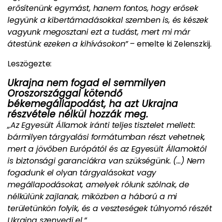
erősítenünk egymást, hanem fontos, hogy erősek
legyünk a kiber­támadásokkal szemben is, és készek
vagyunk megosztani ezt a tudást, mert mi már
átestünk ezeken a kihívásokon”
– emelte ki Zelenszkij.
Leszögezte:
Ukrajna nem fogad el semmilyen
Oroszországgal kötendő
békemegállapodást, ha azt Ukrajna
részvétele nélkül hozzák meg.
„Az Egyesült Államok iránti teljes tisztelet mellett:
bármilyen tárgyalási formátumban részt vehetnek,
mert a jövőben Európától és az Egyesült Államoktól
is biztonsági garanciákra van szükségünk. (…) Nem
fogadunk el olyan tárgyalásokat vagy
megállapodásokat, amelyek rólunk szólnak, de
nélkülünk zajlanak, miközben a háború a mi
területünkön folyik, és a veszteségek túlnyomó részét
Ukrajna szenvedi el.”