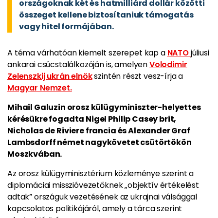
országoknak két és hatmilliárd dollár közötti
összeget kellene biztosítaniuk támogatás
vagy hitel formájában.
A téma várhatóan kiemelt szerepet kap a
NATO
júliusi
ankarai csúcstalálkozóján is, amelyen
Volodimir
Zelenszkij ukrán elnök
szintén részt vesz-írja a
Magyar Nemzet.
Mihail Galuzin orosz külügyminiszter-helyettes
kérésükre fogadta Nigel Philip Casey brit,
Nicholas de Riviere francia és Alexander Graf
Lambsdorff német nagykövetet csütörtökön
Moszkvában.
Az orosz külügyminisztérium közleménye szerint a
diplomáciai misszióvezetőknek „objektív értékelést
adtak” országuk vezetésének az ukrajnai válsággal
kapcsolatos politikájáról, amely a tárca szerint