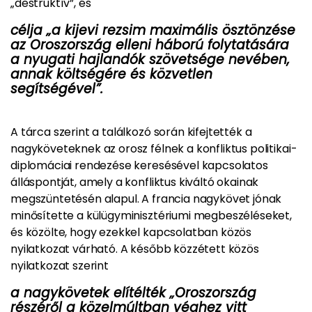
„destruktív”, és
célja „a kijevi rezsim maximális ösztönzése
az Oroszország elleni háború folytatására
a nyugati hajlandók szövetsége nevében,
annak költségére és közvetlen
segítségével”.
A tárca szerint a találkozó során kifejtették a
nagyköveteknek az orosz félnek a konfliktus politikai-
diplomáciai rendezése keresésével kapcsolatos
álláspontját, amely a konfliktus kiváltó okainak
megszüntetésén alapul. A francia nagykövet jónak
minősítette a külügyminisztériumi megbeszéléseket,
és közölte, hogy ezekkel kapcsolatban közös
nyilatkozat várható. A később közzétett közös
nyilatkozat szerint
a nagykövetek elítélték „Oroszország
részéről a közelmúltban véghez vitt