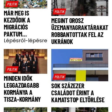
POLITIK
MÁR MEG IS
POLITIK
KEZDŐDIK A
MEGINT OROSZ
MIGRÁCIÓS
ÜZEMANYAGRAKTÁRAKAT
PAKTUM
ROBBANTOTTAK FEL AZ
BEVEZETÉSE
Lépésről-lépésre
UKRÁNOK
POLITIK
MINDEN IDŐK
POLITIK
LEGGAZDAGABB
SOK SZÁZEZER
KORMÁNYA A
CSALÁDOT ÉRINT A
TISZA-KORMÁNY
KAMATSTOP ELTÖRLÉSE