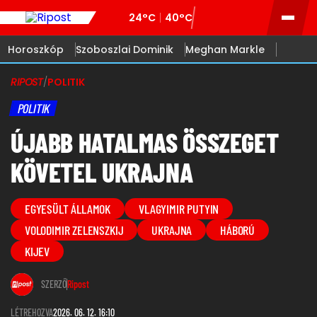
24°C
40°C
Horoszkóp
Szoboszlai Dominik
Meghan Markle
RIPOST
/
POLITIK
POLITIK
ÚJABB HATALMAS ÖSSZEGET
KÖVETEL UKRAJNA
EGYESÜLT ÁLLAMOK
VLAGYIMIR PUTYIN
VOLODIMIR ZELENSZKIJ
UKRAJNA
HÁBORÚ
KIJEV
SZERZŐ
Ripost
LÉTREHOZVA
2026. 06. 12. 16:10