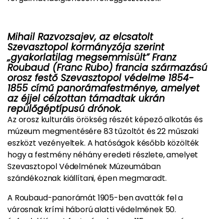
Mihail Razvozsajev, az elcsatolt
Szevasztopol kormányzója szerint
„gyakorlatilag megsemmisült” Franz
Roubaud (Franc Rubo) francia származású
orosz festő Szevasztopol védelme 1854-
1855 című panorámafestménye, amelyet
az éjjel célzottan támadtak ukrán
repülőgéptípusú drónok.
Az orosz kulturális örökség részét képező alkotás és
múzeum megmentésére 83 tűzoltót és 22 műszaki
eszközt vezényeltek. A hatóságok később közölték
hogy a festmény néhány eredeti részlete, amelyet
Szevasztopol Védelmének Múzeumában
szándékoznak kiállítani, épen megmaradt.
A Roubaud-panorámát 1905-ben avatták fel a
városnak krími háború alatti védelmének 50.