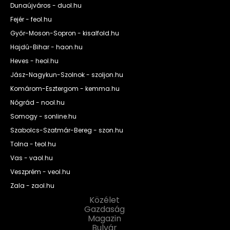
Dunaújváros - duol.hu
Fejér - feol.hu
Győr-Moson-Sopron - kisalfold.hu
Hajdú-Bihar - haon.hu
Heves - heol.hu
Jász-Nagykun-Szolnok - szoljon.hu
Komárom-Esztergom - kemma.hu
Nógrád - nool.hu
Somogy - sonline.hu
Szabolcs-Szatmár-Bereg - szon.hu
Tolna - teol.hu
Vas - vaol.hu
Veszprém - veol.hu
Zala - zaol.hu
Közélet
Gazdaság
Magazin
Bulvár