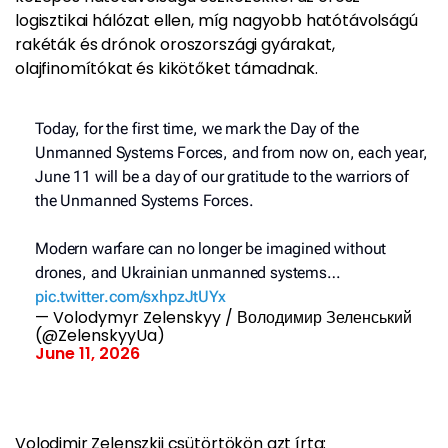
logisztikai hálózat ellen, míg nagyobb hatótávolságú
rakéták és drónok oroszországi gyárakat,
olajfinomítókat és kikötőket támadnak.
Today, for the first time, we mark the Day of the
Unmanned Systems Forces, and from now on, each year,
June 11 will be a day of our gratitude to the warriors of
the Unmanned Systems Forces.
Modern warfare can no longer be imagined without
drones, and Ukrainian unmanned systems…
pic.twitter.com/sxhpzJtUYx
— Volodymyr Zelenskyy / Володимир Зеленський
(@ZelenskyyUa)
June 11, 2026
Volodimir Zelenszkij csütörtökön azt írta: