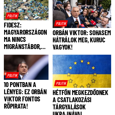
POLITIK
FIDESZ:
POLITIK
MAGYARORSZÁGON
ORBÁN VIKTOR: SOHASEM
MA NINCS
HÁTRÁLOK MEG, KURUC
MIGRÁNSTÁBOR,
VAGYOK!
FELSZÓLÍTJUK
MAGYAR PÉTERT,
HOGY NE IS
LEGYEN!
POLITIK
10 PONTBAN A
POLITIK
LÉNYEG: EZ ORBÁN
HÉTFŐN MEGKEZDŐDNEK
VIKTOR FONTOS
A CSATLAKOZÁSI
RÖPIRATA!
TÁRGYALÁSOK
UKRAJNÁVAL