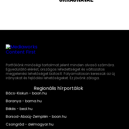
Portfóliónk minőségi tartalmat jelent minden olvasó számára.
Egyedülálló elérést, országos lefedettséget és változatos
megjelenési lehetőséget biztosít. Folyamatosan keressük az új
irányokat és fejlődési lehetőségeket. Ez jövőnk záloga.
Regionális hírportálok
Bács-Kiskun - baon.hu
Baranya - bama.hu
Békés - beol.hu
Borsod-Abaúj-Zemplén - boon.hu
Csongrád - delmagyar.hu