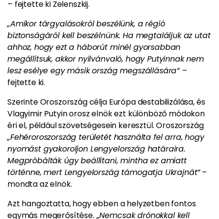
–
fejtette ki Zelenszkij.
„Amikor tárgyalásokról beszélünk, a régió
biztonságáról kell beszélnünk. Ha megtaláljuk az utat
ahhoz, hogy ezt a háborút minél gyorsabban
megállítsuk, akkor nyilvánvaló, hogy Putyinnak nem
lesz esélye egy másik ország megszállására” –
fejtette ki.
Szerinte Oroszország célja Európa destabilizálása, és
Vlagyimir Putyin orosz elnök ezt különböző módokon
éri el, például szövetségesein keresztül. Oroszország
„Fehéroroszország területét használta fel arra, hogy
nyomást gyakoroljon Lengyelország határaira.
Megpróbálták úgy beállítani, mintha ez amiatt
történne, mert Lengyelország támogatja Ukrajnát”
–
mondta az elnök.
Azt hangoztatta, hogy ebben a helyzetben fontos
egymás megerősítése.
„Nemcsak drónokkal kell