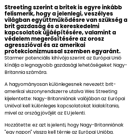
Streeting szerint a britek is egyre inkább
felismerik, hogy a jelenlegi, veszélyes
világban együttműködésre van szükség a
brit gazdaság és a kereskedelmi
kapcsolatok újjáépítésére, valamint a
védelem megerősítésére az orosz
agresszióval és az amerikai
protekcionizmussal szemben egyaránt.
Starmer potenciális kihívója szerint az Európai Unió
kínálja a legnagyobb gazdasági lehetőségeket Nagy-
Britannia számára.
A hagyományosan különlegesnek nevezett brit-
amerikai viszonyrendszerre utalva Wes Streeting
kijelentette: Nagy-Britanniának valójában az Európai
Unióval kell különleges kapcsolatokat kialakítania,
mivel az ország jövőjét az EU jelenti.
Hozzátette: ez azt is jelenti, hogy Nagy-Britanniának
"egy napon" vissza kell térnie az Európai Unióba.