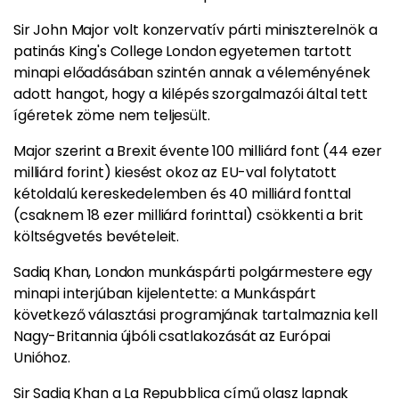
Sir John Major volt konzervatív párti miniszterelnök a
patinás King's College London egyetemen tartott
minapi előadásában szintén annak a véleményének
adott hangot, hogy a kilépés szorgalmazói által tett
ígéretek zöme nem teljesült.
Major szerint a Brexit évente 100 milliárd font (44 ezer
milliárd forint) kiesést okoz az EU-val folytatott
kétoldalú kereskedelemben és 40 milliárd fonttal
(csaknem 18 ezer milliárd forinttal) csökkenti a brit
költségvetés bevételeit.
Sadiq Khan, London munkáspárti polgármestere egy
minapi interjúban kijelentette: a Munkáspárt
következő választási programjának tartalmaznia kell
Nagy-Britannia újbóli csatlakozását az Európai
Unióhoz.
Sir Sadiq Khan a La Repubblica című olasz lapnak