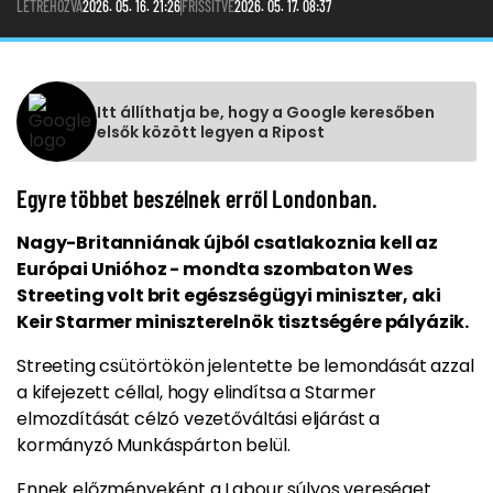
LÉTREHOZVA
2026. 05. 16. 21:26
FRISSÍTVE
2026. 05. 17. 08:37
Itt állíthatja be, hogy a Google keresőben
elsők között legyen a Ripost
Egyre többet beszélnek erről Londonban.
Nagy-Britanniának újból csatlakoznia kell az
Európai Unióhoz - mondta szombaton Wes
Streeting volt brit egészségügyi miniszter, aki
Keir Starmer miniszterelnök tisztségére pályázik.
Streeting csütörtökön jelentette be lemondását azzal
a kifejezett céllal, hogy elindítsa a Starmer
elmozdítását célzó vezetőváltási eljárást a
kormányzó Munkáspárton belül.
Ennek előzményeként a Labour súlyos vereséget