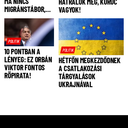
MA NINCS
HÁTRÁLOK MEG, KURUC
MIGRÁNSTÁBOR,
VAGYOK!
FELSZÓLÍTJUK
MAGYAR PÉTERT,
HOGY NE IS
LEGYEN!
POLITIK
10 PONTBAN A
POLITIK
LÉNYEG: EZ ORBÁN
HÉTFŐN MEGKEZDŐDNEK
VIKTOR FONTOS
A CSATLAKOZÁSI
RÖPIRATA!
TÁRGYALÁSOK
UKRAJNÁVAL