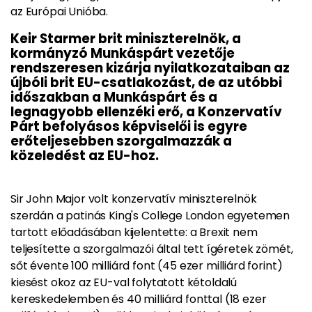
az Európai Unióba.
Keir Starmer brit miniszterelnök, a
kormányzó Munkáspárt vezetője
rendszeresen kizárja nyilatkozataiban az
újbóli brit EU-csatlakozást, de az utóbbi
időszakban a Munkáspárt és a
legnagyobb ellenzéki erő, a Konzervatív
Párt befolyásos képviselői is egyre
erőteljesebben szorgalmazzák a
közeledést az EU-hoz.
Sir John Major volt konzervatív miniszterelnök
szerdán a patinás King's College London egyetemen
tartott előadásában kijelentette: a Brexit nem
teljesítette a szorgalmazói által tett ígéretek zömét,
sőt évente 100 milliárd font (45 ezer milliárd forint)
kiesést okoz az EU-val folytatott kétoldalú
kereskedelemben és 40 milliárd fonttal (18 ezer