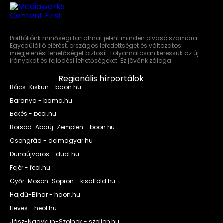
Portfóliónk minőségi tartalmat jelent minden olvasó számára.
Egyedülálló elérést, országos lefedettséget és változatos
megjelenési lehetőséget biztosít. Folyamatosan keressük az új
irányokat és fejlődési lehetőségeket. Ez jövőnk záloga.
Regionális hírportálok
Bács-Kiskun - baon.hu
Baranya - bama.hu
Békés - beol.hu
Borsod-Abaúj-Zemplén - boon.hu
Csongrád - delmagyar.hu
Dunaújváros - duol.hu
Fejér - feol.hu
Győr-Moson-Sopron - kisalfold.hu
Hajdú-Bihar - haon.hu
Heves - heol.hu
Jász-Nagykun-Szolnok - szoljon.hu