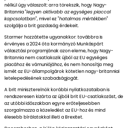
nélkül úgy válaszolt: arra törekszik, hogy Nagy-
Britannia "
legyen aktívabb az egységes piaccal
kapcsolatban
", mivel ez "
hatalmas mértékben
"
szolgálja a brit gazdaság érdekeit.
Starmer hozzátette ugyanakkor: továbbra is
érvényes a 2024 óta kormányzó Munkáspárt
választási programjának azon eleme, hogy Nagy-
Britannia nem csatlakozik újból az EU egységes
piacához és vámuniójához, és nem honosítja meg
ismét az EU-állampolgárok kötetlen nagy-britanniai
letelepedésének szabadságjogát.
A brit miniszterelnök korábbi nyilatkozataiban is
rendszeresen kizárta az újbóli brit EU-csatlakozást, de
az utóbbi időszakban egyre erőteljesebben
szorgalmazza a közeledést az EU-hoz és mind
élesebb bírálatokkal illeti a Brexitet.