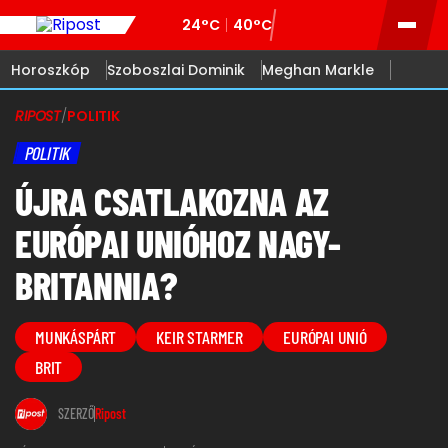
24°C
40°C
Horoszkóp
Szoboszlai Dominik
Meghan Markle
RIPOST
/
POLITIK
POLITIK
ÚJRA CSATLAKOZNA AZ
EURÓPAI UNIÓHOZ NAGY-
BRITANNIA?
MUNKÁSPÁRT
KEIR STARMER
EURÓPAI UNIÓ
BRIT
SZERZŐ
Ripost