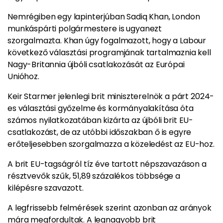
Nemrégiben egy lapinterjúban Sadiq Khan, London
munkáspárti polgármestere is ugyanezt
szorgalmazta. Khan úgy fogalmazott, hogy a Labour
következő választási programjának tartalmaznia kell
Nagy-Britannia újbóli csatlakozását az Európai
Unióhoz.
Keir Starmer jelenlegi brit miniszterelnök a párt 2024-
es választási győzelme és kormányalakítása óta
számos nyilatkozatában kizárta az újbóli brit EU-
csatlakozást, de az utóbbi időszakban ő is egyre
erőteljesebben szorgalmazza a közeledést az EU-hoz.
A brit EU-tagságról tíz éve tartott népszavazáson a
résztvevők szűk, 51,89 százalékos többsége a
kilépésre szavazott.
A legfrissebb felmérések szerint azonban az arányok
mára megfordultak. A legnagyobb brit