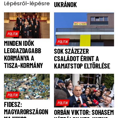
BEVEZETÉSE
Lépésről-lépésre
UKRÁNOK
POLITIK
MINDEN IDŐK
POLITIK
LEGGAZDAGABB
SOK SZÁZEZER
KORMÁNYA A
CSALÁDOT ÉRINT A
TISZA-KORMÁNY
KAMATSTOP ELTÖRLÉSE
POLITIK
FIDESZ:
POLITIK
MAGYARORSZÁGON
ORBÁN VIKTOR: SOHASEM