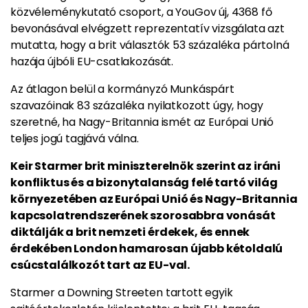
közvéleménykutató csoport, a YouGov új, 4368 fő
bevonásával elvégzett reprezentatív vizsgálata azt
mutatta, hogy a brit választók 53 százaléka pártolná
hazája újbóli EU-csatlakozását.
Az átlagon belül a kormányzó Munkáspárt
szavazóinak 83 százaléka nyilatkozott úgy, hogy
szeretné, ha Nagy-Britannia ismét az Európai Unió
teljes jogú tagjává válna.
Keir Starmer brit miniszterelnök szerint az iráni
konfliktus és a bizonytalanság felé tartó világ
környezetében az Európai Unió és Nagy-Britannia
kapcsolatrendszerének szorosabbra vonását
diktálják a brit nemzeti érdekek, és ennek
érdekében London hamarosan újabb kétoldalú
csúcstalálkozót tart az EU-val.
Starmer a Downing Streeten tartott egyik