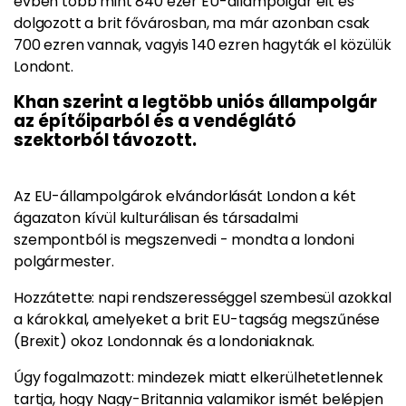
évben több mint 840 ezer EU-állampolgár élt és
dolgozott a brit fővárosban, ma már azonban csak
700 ezren vannak, vagyis 140 ezren hagyták el közülük
Londont.
Khan szerint a legtöbb uniós állampolgár
az építőiparból és a vendéglátó
szektorból távozott.
Az EU-állampolgárok elvándorlását London a két
ágazaton kívül kulturálisan és társadalmi
szempontból is megszenvedi - mondta a londoni
polgármester.
Hozzátette: napi rendszerességgel szembesül azokkal
a károkkal, amelyeket a brit EU-tagság megszűnése
(Brexit) okoz Londonnak és a londoniaknak.
Úgy fogalmazott: mindezek miatt elkerülhetetlennek
tartja, hogy Nagy-Britannia valamikor ismét belépjen