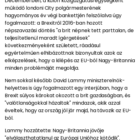
Decemberben, a külön közigazgatási egységként
működő londoni City polgármesterének
hagyományos év végi bankettjén felszólalva úgy
fogalmazott: a Brexitről 2016-ban hozott
népszavazási döntés "a brit népnek tett parttalan, de
teljesítetlenül maradt ígérgetések"
következményeként született, ráadásul
egyértelműen elhibázottnak bizonyultak azok az
elképzelések, hogy a kilépés az EU-ból Nagy-Britannia
minden problémáját megoldja.
Nem sokkal később David Lammy miniszterelnök-
helyettes is úgy fogalmazott egy interjúban, hogy a
Brexit súlyos károkat okozott a brit gazdaságban, és
"valótlanságokkal házaltak" mindazok, akik azzal
éveltek, hogy az ország jól jár majd, ha távozik az EU-
ból.
Lammy hozzátette: Nagy-Britannia jövője
"elválaszthatatlanul az Európai Unióhoz kötődik".