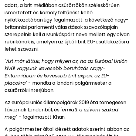
adott, a brit médiában csütörtökön széleskörűen
ismertetett és komoly feltűnést keltő
nyilatkozatában úgy fogalmazott: a következő nagy-
britanniai parlamenti választások szavazólapjain
szerepelnie kell a Munkáspárt neve mellett egy olyan
rubrikának is, amelyen az újbóli brit EU-csatlakozásra
lehet szavazni.
"Azt már láttuk, hogy milyen az, ha az Európai Unión
kívül vagyunk: kevesebb beruházás Nagy-
Britanniában és kevesebb brit export az EU-
piacokra"
- mondta a londoni polgármester a
csütörtöki interjúban.
Az európai uniós állampolgárok 2019 óta tömegesen
távoznak Londonból, és
"emiatt a szívem szakad
meg"
- fogalmazott Khan.
A polgármester által idézett adatok szerint abban az