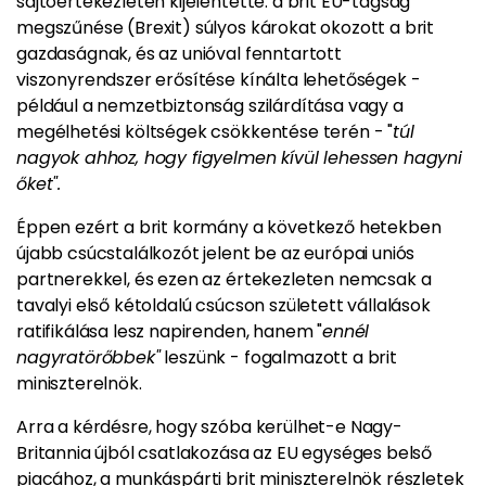
sajtóértekezletén kijelentette: a brit EU-tagság
megszűnése (Brexit) súlyos károkat okozott a brit
gazdaságnak, és az unióval fenntartott
viszonyrendszer erősítése kínálta lehetőségek -
például a nemzetbiztonság szilárdítása vagy a
megélhetési költségek csökkentése terén - "
túl
nagyok ahhoz, hogy figyelmen kívül lehessen hagyni
őket".
Éppen ezért a brit kormány a következő hetekben
újabb csúcstalálkozót jelent be az európai uniós
partnerekkel, és ezen az értekezleten nemcsak a
tavalyi első kétoldalú csúcson született vállalások
ratifikálása lesz napirenden, hanem "
ennél
nagyratörőbbek"
leszünk - fogalmazott a brit
miniszterelnök.
Arra a kérdésre, hogy szóba kerülhet-e Nagy-
Britannia újból csatlakozása az EU egységes belső
piacához, a munkáspárti brit miniszterelnök részletek