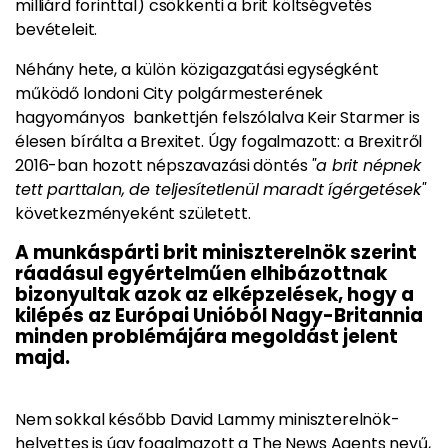
milliárd forinttal) csökkenti a brit költségvetés
bevételeit.
Néhány hete, a külön közigazgatási egységként
működő londoni City polgármesterének
hagyományos bankettjén felszólalva Keir Starmer is
élesen bírálta a Brexitet. Úgy fogalmazott: a Brexitről
2016-ban hozott népszavazási döntés
"a brit népnek
tett parttalan, de teljesítetlenül maradt ígérgetések"
következményeként született.
A munkáspárti brit miniszterelnök szerint
ráadásul egyértelműen elhibázottnak
bizonyultak azok az elképzelések, hogy a
kilépés az Európai Unióból Nagy-Britannia
minden problémájára megoldást jelent
majd.
Nem sokkal később David Lammy miniszterelnök-
helyettes is úgy fogalmazott a The News Agents nevű,