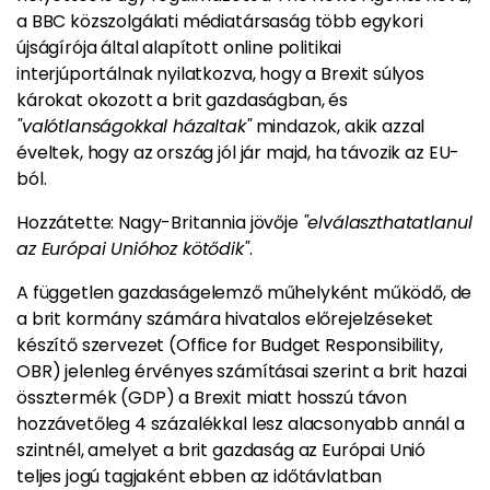
a BBC közszolgálati médiatársaság több egykori
újságírója által alapított online politikai
interjúportálnak nyilatkozva, hogy a Brexit súlyos
károkat okozott a brit gazdaságban, és
"valótlanságokkal házaltak"
mindazok, akik azzal
éveltek, hogy az ország jól jár majd, ha távozik az EU-
ból.
Hozzátette: Nagy-Britannia jövője
"elválaszthatatlanul
az Európai Unióhoz kötődik"
.
A független gazdaságelemző műhelyként működő, de
a brit kormány számára hivatalos előrejelzéseket
készítő szervezet (Office for Budget Responsibility,
OBR) jelenleg érvényes számításai szerint a brit hazai
össztermék (GDP) a Brexit miatt hosszú távon
hozzávetőleg 4 százalékkal lesz alacsonyabb annál a
szintnél, amelyet a brit gazdaság az Európai Unió
teljes jogú tagjaként ebben az időtávlatban