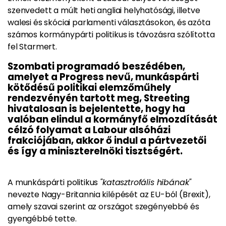
szenvedett a múlt heti angliai helyhatósági, illetve
walesi és skóciai parlamenti választásokon, és azóta
számos kormánypárti politikus is távozásra szólította
fel Starmert.
Szombati programadó beszédében,
amelyet a Progress nevű, munkáspárti
kötődésű politikai elemzőműhely
rendezvényén tartott meg, Streeting
hivatalosan is bejelentette, hogy ha
valóban elindul a kormányfő elmozdítását
célzó folyamat a Labour alsóházi
frakciójában, akkor ő indul a pártvezetői
és így a miniszterelnöki tisztségért.
A munkáspárti politikus
"katasztrofális hibának"
nevezte Nagy-Britannia kilépését az EU-ból (Brexit),
amely szavai szerint az országot szegényebbé és
gyengébbé tette.