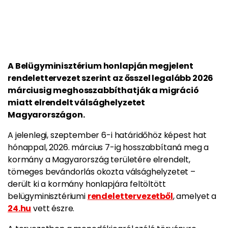
A Belügyminisztérium honlapján megjelent
rendelettervezet szerint az ősszel legalább 2026
márciusig meghosszabbíthatják a migráció
miatt elrendelt válsághelyzetet
Magyarországon.
A jelenlegi, szeptember 6-i határidőhöz képest hat
hónappal, 2026. március 7-ig hosszabbítaná meg a
kormány a Magyarország területére elrendelt,
tömeges bevándorlás okozta válsághelyzetet –
derült ki a kormány honlapjára feltöltött
belügyminisztériumi
rendelettervezetből
, amelyet a
24.hu
vett észre.