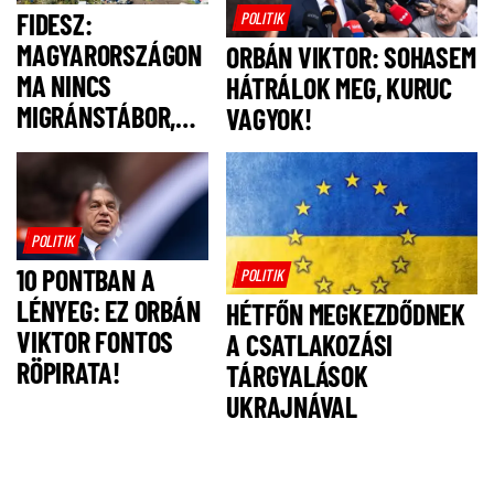
FIDESZ:
POLITIK
MAGYARORSZÁGON
ORBÁN VIKTOR: SOHASEM
MA NINCS
HÁTRÁLOK MEG, KURUC
MIGRÁNSTÁBOR,
VAGYOK!
FELSZÓLÍTJUK
MAGYAR PÉTERT,
HOGY NE IS
LEGYEN!
POLITIK
10 PONTBAN A
POLITIK
LÉNYEG: EZ ORBÁN
HÉTFŐN MEGKEZDŐDNEK
VIKTOR FONTOS
A CSATLAKOZÁSI
RÖPIRATA!
TÁRGYALÁSOK
UKRAJNÁVAL