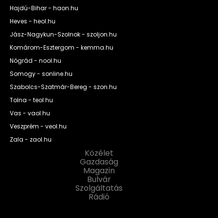
Hajdú-Bihar - haon.hu
Heves - heol.hu
Jász-Nagykun-Szolnok - szoljon.hu
Komárom-Esztergom - kemma.hu
Nógrád - nool.hu
Somogy - sonline.hu
Szabolcs-Szatmár-Bereg - szon.hu
Tolna - teol.hu
Vas - vaol.hu
Veszprém - veol.hu
Zala - zaol.hu
Közélet
Gazdaság
Magazin
Bulvár
Szolgáltatás
Rádió