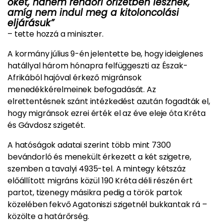
őket, hanem rendőri őrizetben lesznek,
amíg nem indul meg a kitoloncolási
eljárásuk”
– tette hozzá a miniszter.
A kormány július 9-én jelentette be, hogy ideiglenes
hatállyal három hónapra felfüggeszti az Észak-
Afrikából hajóval érkező migránsok
menedékkérelmeinek befogadását. Az
elrettentésnek szánt intézkedést azután fogadták el,
hogy migránsok ezrei érték el az éve eleje óta Kréta
és Gávdosz szigetét.
A hatóságok adatai szerint több mint 7300
bevándorló és menekült érkezett a két szigetre,
szemben a tavalyi 4935-tel. A mintegy kétszáz
előállított migráns közül 190 Kréta déli részén ért
partot, tizenegy másikra pedig a török partok
közelében fekvő Agatoniszi szigetnél bukkantak rá –
közölte a határőrség.