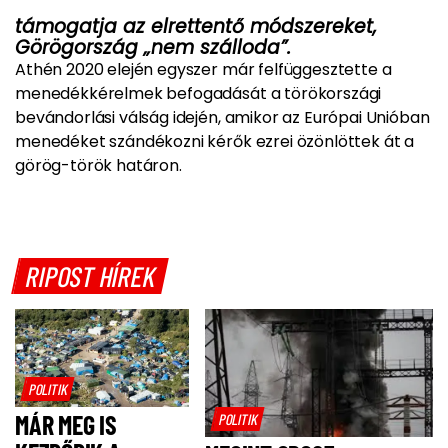
támogatja az elrettentő módszereket,
Görögország „nem szálloda”.
Athén 2020 elején egyszer már felfüggesztette a
menedékkérelmek befogadását a törökországi
bevándorlási válság idején, amikor az Európai Unióban
menedéket szándékozni kérők ezrei özönlöttek át a
görög-török határon.
RIPOST HÍREK
POLITIK
MÁR MEG IS
POLITIK