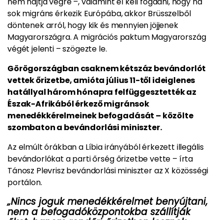
nem hajtja végre –, valamint el kell fogadni, hogy ha
sok migráns érkezik Európába, akkor Brüsszelből
döntenek arról, hogy kik és mennyien jöjjenek
Magyarországra. A migrációs paktum Magyarország
végét jelenti – szögezte le.
Görögországban csaknem kétszáz bevándorlót
vettek őrizetbe, amióta július 11-től ideiglenes
hatállyal három hónapra felfüggesztették az
Észak-Afrikából érkező migránsok
menedékkérelmeinek befogadását – közölte
szombaton a bevándorlási miniszter.
Az elmúlt órákban a Líbia irányából érkezett illegális
bevándorlókat a parti őrség őrizetbe vette – írta
Tánosz Plevrisz bevándorlási miniszter az X közösségi
portálon.
„Nincs joguk menedékkérelmet benyújtani,
nem a befogadóközpontokba szállítják