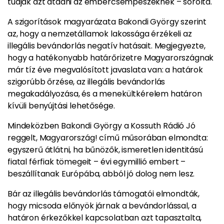
tudják azt átadni az embercsempészeknek – sorolta.
A szigorítások magyarázata Bakondi György szerint
az, hogy a nemzetállamok lakossága érzékeli az
illegális bevándorlás negatív hatásait. Megjegyezte,
hogy a hatékonyabb határőrizetre Magyarországnak
már tíz éve megvalósított javaslata van: a határok
szigorúbb őrzése, az illegális bevándorlás
megakadályozása, és a menekültkérelem határon
kívüli benyújtási lehetősége.
Mindeközben Bakondi György a Kossuth Rádió Jó
reggelt, Magyarország! című műsorában elmondta:
egyszerű átlátni, ha bűnözők, ismeretlen identitású
fiatal férfiak tömegeit – évi egymillió embert –
beszállítanak Európába, abból jó dolog nem lesz.
Bár az illegális bevándorlás támogatói elmondták,
hogy micsoda előnyök járnak a bevándorlással, a
határon érkezőkkel kapcsolatban azt tapasztalta,