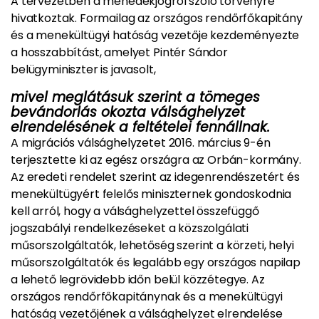
A tervezetben a menedékjogról szóló törvényre
hivatkoztak. Formailag az országos rendőrfőkapitány
és a menekültügyi hatóság vezetője kezdeményezte
a hosszabbítást, amelyet Pintér Sándor
belügyminiszter is javasolt,
mivel meglátásuk szerint a tömeges
bevándorlás okozta válsághelyzet
elrendelésének a feltételei fennállnak.
A migrációs válsághelyzetet 2016. március 9-én
terjesztette ki az egész országra az Orbán-kormány.
Az eredeti rendelet szerint az idegenrendészetért és
menekültügyért felelős miniszternek gondoskodnia
kell arról, hogy a válsághelyzettel összefüggő
jogszabályi rendelkezéseket a közszolgálati
műsorszolgáltatók, lehetőség szerint a körzeti, helyi
műsorszolgáltatók és legalább egy országos napilap
a lehető legrövidebb időn belül közzétegye. Az
országos rendőrfőkapitánynak és a menekültügyi
hatóság vezetőjének a válsághelyzet elrendelése