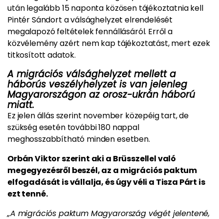
után legalább 15 naponta közösen tájékoztatnia kell
Pintér Sándort a válsághelyzet elrendelését
megalapozó feltételek fennállásáról. Erről a
közvélemény azért nem kap tájékoztatást, mert ezek
titkosított adatok.
A migrációs válsághelyzet mellett a
háborús veszélyhelyzet is van jelenleg
Magyarországon az orosz-ukrán háború
miatt.
Ez jelen állás szerint november közepéig tart, de
szükség esetén további 180 nappal
meghosszabbítható minden esetben.
Orbán Viktor szerint aki a Brüsszellel való
megegyezésről beszél, az a migrációs paktum
elfogadását is vállalja, és úgy véli a Tisza Párt is
ezt tenné.
„A migrációs paktum Magyarország végét jelentené,