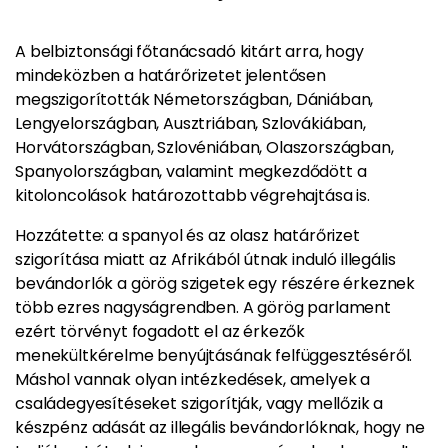
A belbiztonsági főtanácsadó kitárt arra, hogy
mindeközben a határőrizetet jelentősen
megszigorították Németországban, Dániában,
Lengyelországban, Ausztriában, Szlovákiában,
Horvátországban, Szlovéniában, Olaszországban,
Spanyolországban, valamint megkezdődött a
kitoloncolások határozottabb végrehajtása is.
Hozzátette: a spanyol és az olasz határőrizet
szigorítása miatt az Afrikából útnak induló illegális
bevándorlók a görög szigetek egy részére érkeznek
több ezres nagyságrendben. A görög parlament
ezért törvényt fogadott el az érkezők
menekültkérelme benyújtásának felfüggesztéséről.
Máshol vannak olyan intézkedések, amelyek a
családegyesítéseket szigorítják, vagy mellőzik a
készpénz adását az illegális bevándorlóknak, hogy ne