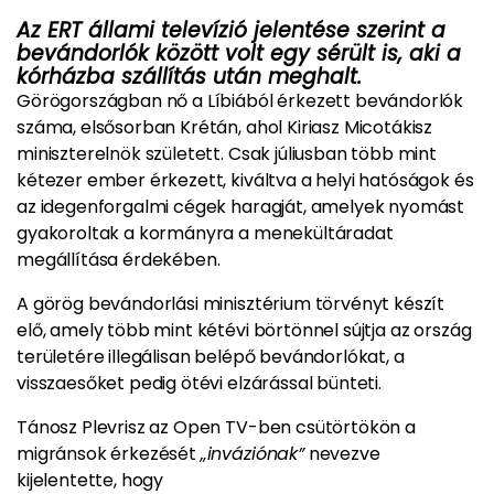
Az ERT állami televízió jelentése szerint a
bevándorlók között volt egy sérült is, aki a
kórházba szállítás után meghalt.
Görögországban nő a Líbiából érkezett bevándorlók
száma, elsősorban Krétán, ahol Kiriasz Micotákisz
miniszterelnök született. Csak júliusban több mint
kétezer ember érkezett, kiváltva a helyi hatóságok és
az idegenforgalmi cégek haragját, amelyek nyomást
gyakoroltak a kormányra a menekültáradat
megállítása érdekében.
A görög bevándorlási minisztérium törvényt készít
elő, amely több mint kétévi börtönnel sújtja az ország
területére illegálisan belépő bevándorlókat, a
visszaesőket pedig ötévi elzárással bünteti.
Tánosz Plevrisz az Open TV-ben csütörtökön a
migránsok érkezését
„inváziónak”
nevezve
kijelentette, hogy