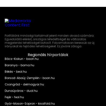
Portfóliónk minőségi tartalmat jelent minden olvasó számára.
Egyedülálló elérést, országos lefedettséget és változatos
megjelenési lehetőséget biztosít. Folyamatosan keressük az új
irányokat és fejlődési lehetőségeket. Ez jövőnk záloga.
Regionális hírportálok
Bács-Kiskun - baon.hu
Baranya - bama.hu
Békés - beol.hu
Borsod-Abaúj-Zemplén - boon.hu
Csongrád - delmagyar.hu
Dunaújváros - duol.hu
Fejér - feol.hu
Győr-Moson-Sopron - kisalfold.hu