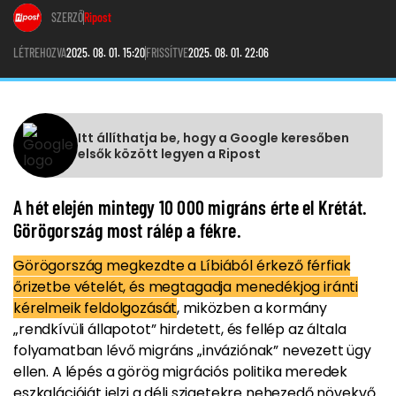
SZERZŐ
Ripost
LÉTREHOZVA
2025. 08. 01. 15:20
FRISSÍTVE
2025. 08. 01. 22:06
Itt állíthatja be, hogy a Google keresőben
elsők között legyen a Ripost
A hét elején mintegy 10 000 migráns érte el Krétát.
Görögország most rálép a fékre.
Görögország megkezdte a Líbiából érkező férfiak
őrizetbe vételét, és megtagadja menedékjog iránti
kérelmeik feldolgozását
, miközben a kormány
„rendkívüli állapotot” hirdetett, és fellép az általa
folyamatban lévő migráns „inváziónak” nevezett ügy
ellen. A lépés a görög migrációs politika meredek
eszkalációját jelzi a déli szigetekre nehezedő növekvő