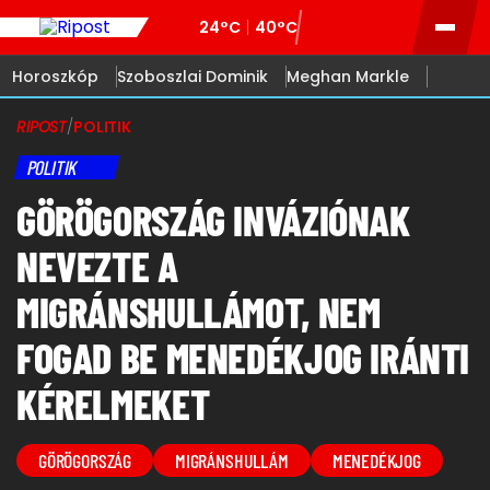
24°C
40°C
Horoszkóp
Szoboszlai Dominik
Meghan Markle
RIPOST
/
POLITIK
POLITIK
GÖRÖGORSZÁG INVÁZIÓNAK
NEVEZTE A
MIGRÁNSHULLÁMOT, NEM
FOGAD BE MENEDÉKJOG IRÁNTI
KÉRELMEKET
GÖRÖGORSZÁG
MIGRÁNSHULLÁM
MENEDÉKJOG