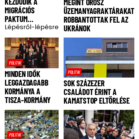
KEZDŐDIK A
MEGINT OROSZ
MIGRÁCIÓS
ÜZEMANYAGRAKTÁRAKAT
PAKTUM
ROBBANTOTTAK FEL AZ
BEVEZETÉSE
Lépésről-lépésre
UKRÁNOK
POLITIK
MINDEN IDŐK
POLITIK
LEGGAZDAGABB
SOK SZÁZEZER
KORMÁNYA A
CSALÁDOT ÉRINT A
TISZA-KORMÁNY
KAMATSTOP ELTÖRLÉSE
POLITIK