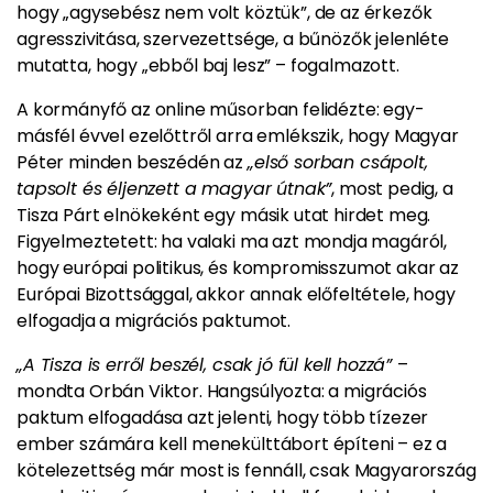
hogy „agysebész nem volt köztük”, de az érkezők
agresszivitása, szervezettsége, a bűnözők jelenléte
mutatta, hogy „ebből baj lesz” – fogalmazott.
A kormányfő az online műsorban felidézte: egy-
másfél évvel ezelőttről arra emlékszik, hogy Magyar
Péter minden beszédén az
„első sorban csápolt,
tapsolt és éljenzett a magyar útnak”
, most pedig, a
Tisza Párt elnökeként egy másik utat hirdet meg.
Figyelmeztetett: ha valaki ma azt mondja magáról,
hogy európai politikus, és kompromisszumot akar az
Európai Bizottsággal, akkor annak előfeltétele, hogy
elfogadja a migrációs paktumot.
„A Tisza is erről beszél, csak jó fül kell hozzá”
–
mondta Orbán Viktor. Hangsúlyozta: a migrációs
paktum elfogadása azt jelenti, hogy több tízezer
ember számára kell menekülttábort építeni – ez a
kötelezettség már most is fennáll, csak Magyarország