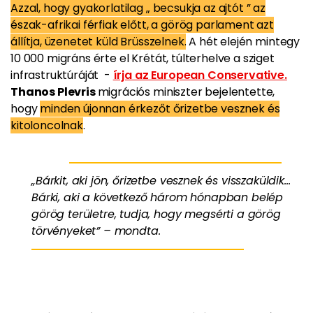
Azzal, hogy gyakorlatilag „ becsukja az ajtót ” az
észak-afrikai férfiak előtt, a görög parlament azt
állítja, üzenetet küld Brüsszelnek.
A hét elején mintegy
10 000 migráns érte el Krétát, túlterhelve a sziget
infrastruktúráját -
írja az European Conservative.
Thanos Plevris
migrációs miniszter bejelentette,
hogy
minden újonnan érkezőt őrizetbe vesznek és
kitoloncolnak
.
„Bárkit, aki jön, őrizetbe vesznek és visszaküldik...
Bárki, aki a következő három hónapban belép
görög területre, tudja, hogy megsérti a görög
törvényeket” – mondta.