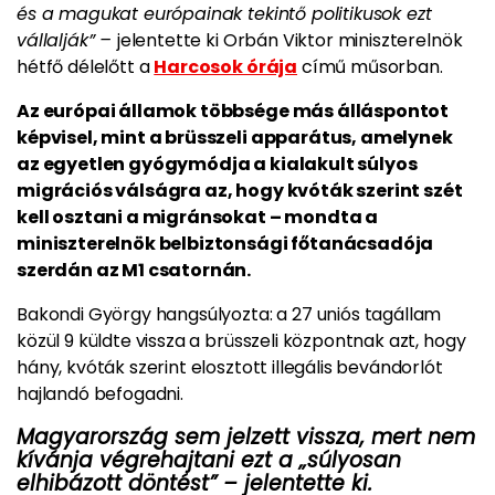
és a magukat európainak tekintő politikusok ezt
vállalják” –
jelentette ki Orbán Viktor miniszterelnök
hétfő délelőtt a
Harcosok órája
című műsorban.
Az európai államok többsége más álláspontot
képvisel, mint a brüsszeli apparátus, amelynek
az egyetlen gyógymódja a kialakult súlyos
migrációs válságra az, hogy kvóták szerint szét
kell osztani a migránsokat – mondta a
miniszterelnök belbiztonsági főtanácsadója
szerdán az M1 csatornán.
Bakondi György hangsúlyozta: a 27 uniós tagállam
közül 9 küldte vissza a brüsszeli központnak azt, hogy
hány, kvóták szerint elosztott illegális bevándorlót
hajlandó befogadni.
Magyarország sem jelzett vissza, mert nem
kívánja végrehajtani ezt a „súlyosan
elhibázott döntést” – jelentette ki.